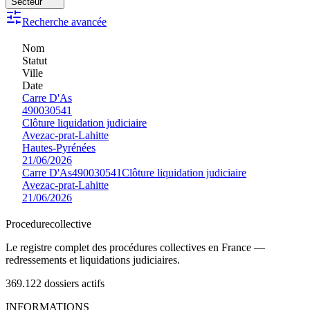
Secteur
Recherche avancée
Nom
Statut
Ville
Date
Carre D'As
490030541
Clôture liquidation judiciaire
Avezac-prat-Lahitte
Hautes-Pyrénées
21/06/2026
Carre D'As
490030541
Clôture liquidation judiciaire
Avezac-prat-Lahitte
21/06/2026
Procedure
collective
Le registre complet des procédures collectives en France —
redressements et liquidations judiciaires.
369.122
dossiers actifs
INFORMATIONS