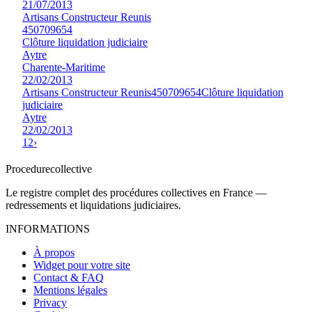
21/07/2013
Artisans Constructeur Reunis
450709654
Clôture liquidation judiciaire
Aytre
Charente-Maritime
22/02/2013
Artisans Constructeur Reunis
450709654
Clôture liquidation
judiciaire
Aytre
22/02/2013
1
2
›
Procedure
collective
Le registre complet des procédures collectives en France —
redressements et liquidations judiciaires.
INFORMATIONS
À propos
Widget pour votre site
Contact & FAQ
Mentions légales
Privacy