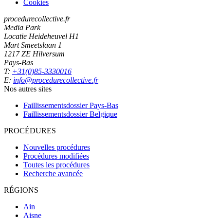
Cookies
procedurecollective.fr
Media Park
Locatie Heideheuvel H1
Mart Smeetslaan 1
1217 ZE Hilversum
Pays-Bas
T:
+31(0)85-3330016
E:
info@procedurecollective.fr
Nos autres sites
Faillissementsdossier
Pays-Bas
Faillissementsdossier
Belgique
PROCÉDURES
Nouvelles procédures
Procédures modifiées
Toutes les procédures
Recherche avancée
RÉGIONS
Ain
Aisne