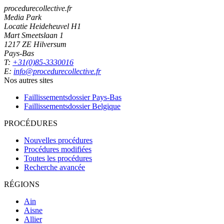
procedurecollective.fr
Media Park
Locatie Heideheuvel H1
Mart Smeetslaan 1
1217 ZE Hilversum
Pays-Bas
T:
+31(0)85-3330016
E:
info@procedurecollective.fr
Nos autres sites
Faillissementsdossier
Pays-Bas
Faillissementsdossier
Belgique
PROCÉDURES
Nouvelles procédures
Procédures modifiées
Toutes les procédures
Recherche avancée
RÉGIONS
Ain
Aisne
Allier