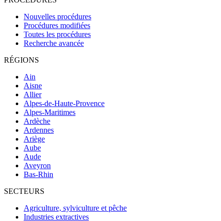
Nouvelles procédures
Procédures modifiées
Toutes les procédures
Recherche avancée
RÉGIONS
Ain
Aisne
Allier
Alpes-de-Haute-Provence
Alpes-Maritimes
Ardèche
Ardennes
Ariège
Aube
Aude
Aveyron
Bas-Rhin
SECTEURS
Agriculture, sylviculture et pêche
Industries extractives