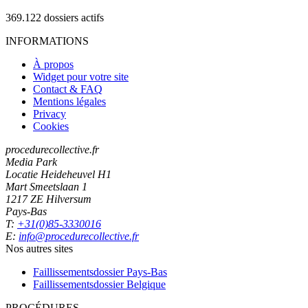
369.122
dossiers actifs
INFORMATIONS
À propos
Widget pour votre site
Contact & FAQ
Mentions légales
Privacy
Cookies
procedurecollective.fr
Media Park
Locatie Heideheuvel H1
Mart Smeetslaan 1
1217 ZE Hilversum
Pays-Bas
T:
+31(0)85-3330016
E:
info@procedurecollective.fr
Nos autres sites
Faillissementsdossier
Pays-Bas
Faillissementsdossier
Belgique
PROCÉDURES