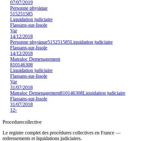
07/07/2019
Personne physique
515251585
Liquidation judiciaire
Flassans-sur-Issole
Var
14/12/2018
Personne physique
515251585
Liquidation judiciaire
Flassans-sur-Issole
14/12/2018
Matraloc Demenagement
810146308
Liquidation judiciaire
Flassans-sur-Issole
Var
31/07/2018
Matraloc Demenagement
810146308
Liquidation judiciaire
Flassans-sur-Issole
31/07/2018
1
2
›
Procedure
collective
Le registre complet des procédures collectives en France —
redressements et liquidations judiciaires.