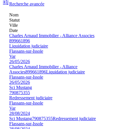
Recherche avancée
Nom
Statut
Ville
Date
Charles Arnaud Immobilier - Alliance Associes
899661896
Liquidation judiciaire
Flassans-sur-Issole
Var
26/05/2026
Charles Arnaud Immobilier - Alliance
Associes
899661896
Liquidation judiciaire
Flassans-sur-Issole
26/05/2026
Sci Mustang
790875355
Redressement judiciaire
Flassans-sur-Issole
Var
28/08/2024
Sci Mustang
790875355
Redressement judiciaire
Flassans-sur-Issole
28/08/2024