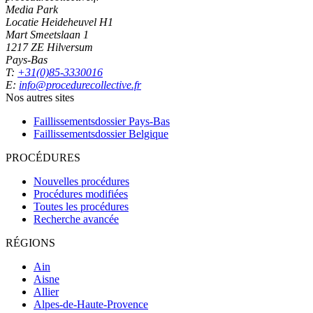
Media Park
Locatie Heideheuvel H1
Mart Smeetslaan 1
1217 ZE Hilversum
Pays-Bas
T:
+31(0)85-3330016
E:
info@procedurecollective.fr
Nos autres sites
Faillissementsdossier
Pays-Bas
Faillissementsdossier
Belgique
PROCÉDURES
Nouvelles procédures
Procédures modifiées
Toutes les procédures
Recherche avancée
RÉGIONS
Ain
Aisne
Allier
Alpes-de-Haute-Provence