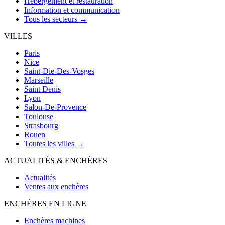
Hébergement et restauration
Information et communication
Tous les secteurs →
VILLES
Paris
Nice
Saint-Die-Des-Vosges
Marseille
Saint Denis
Lyon
Salon-De-Provence
Toulouse
Strasbourg
Rouen
Toutes les villes →
ACTUALITÉS & ENCHÈRES
Actualités
Ventes aux enchères
ENCHÈRES EN LIGNE
Enchères machines