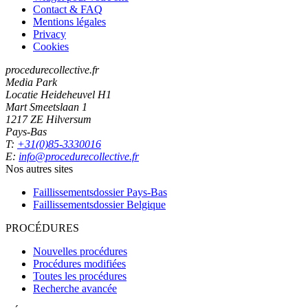
Contact & FAQ
Mentions légales
Privacy
Cookies
procedurecollective.fr
Media Park
Locatie Heideheuvel H1
Mart Smeetslaan 1
1217 ZE Hilversum
Pays-Bas
T:
+31(0)85-3330016
E:
info@procedurecollective.fr
Nos autres sites
Faillissementsdossier
Pays-Bas
Faillissementsdossier
Belgique
PROCÉDURES
Nouvelles procédures
Procédures modifiées
Toutes les procédures
Recherche avancée