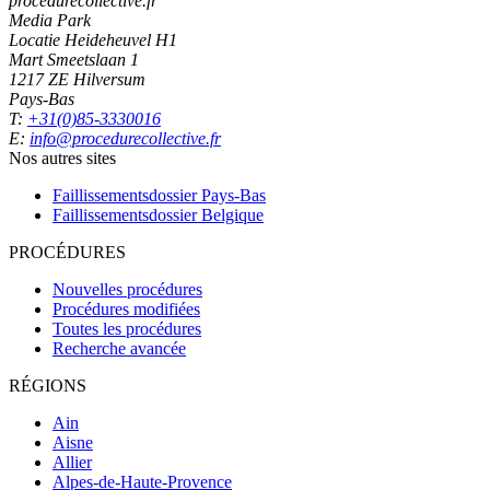
procedurecollective.fr
Media Park
Locatie Heideheuvel H1
Mart Smeetslaan 1
1217 ZE Hilversum
Pays-Bas
T:
+31(0)85-3330016
E:
info@procedurecollective.fr
Nos autres sites
Faillissementsdossier
Pays-Bas
Faillissementsdossier
Belgique
PROCÉDURES
Nouvelles procédures
Procédures modifiées
Toutes les procédures
Recherche avancée
RÉGIONS
Ain
Aisne
Allier
Alpes-de-Haute-Provence