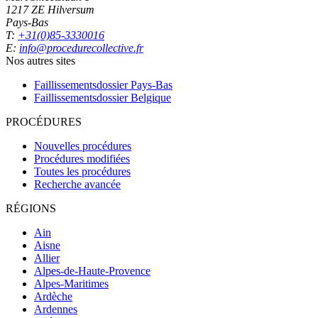
1217 ZE Hilversum
Pays-Bas
T:
+31(0)85-3330016
E:
info@procedurecollective.fr
Nos autres sites
Faillissementsdossier
Pays-Bas
Faillissementsdossier
Belgique
PROCÉDURES
Nouvelles procédures
Procédures modifiées
Toutes les procédures
Recherche avancée
RÉGIONS
Ain
Aisne
Allier
Alpes-de-Haute-Provence
Alpes-Maritimes
Ardèche
Ardennes