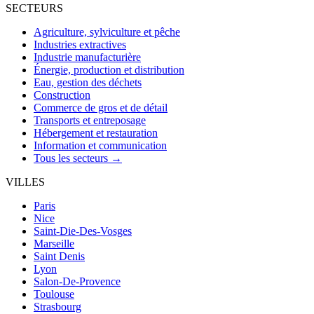
SECTEURS
Agriculture, sylviculture et pêche
Industries extractives
Industrie manufacturière
Énergie, production et distribution
Eau, gestion des déchets
Construction
Commerce de gros et de détail
Transports et entreposage
Hébergement et restauration
Information et communication
Tous les secteurs →
VILLES
Paris
Nice
Saint-Die-Des-Vosges
Marseille
Saint Denis
Lyon
Salon-De-Provence
Toulouse
Strasbourg