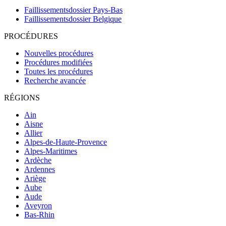
Faillissementsdossier
Pays-Bas
Faillissementsdossier
Belgique
PROCÉDURES
Nouvelles procédures
Procédures modifiées
Toutes les procédures
Recherche avancée
RÉGIONS
Ain
Aisne
Allier
Alpes-de-Haute-Provence
Alpes-Maritimes
Ardèche
Ardennes
Ariège
Aube
Aude
Aveyron
Bas-Rhin