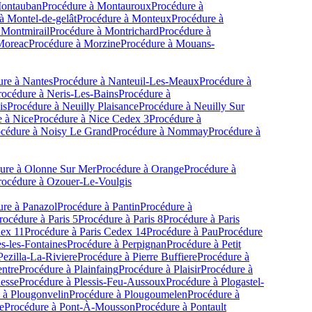
ontauban
Procédure à
Montauroux
Procédure à
à
Montel-de-gelât
Procédure à
Monteux
Procédure à
Montmirail
Procédure à
Montrichard
Procédure à
Moreac
Procédure à
Morzine
Procédure à
Mouans-
ure à
Nantes
Procédure à
Nanteuil-Les-Meaux
Procédure à
rocédure à
Neris-Les-Bains
Procédure à
is
Procédure à
Neuilly Plaisance
Procédure à
Neuilly Sur
e à
Nice
Procédure à
Nice Cedex 3
Procédure à
cédure à
Noisy Le Grand
Procédure à
Nommay
Procédure à
ure à
Olonne Sur Mer
Procédure à
Orange
Procédure à
rocédure à
Ozouer-Le-Voulgis
ure à
Panazol
Procédure à
Pantin
Procédure à
rocédure à
Paris 5
Procédure à
Paris 8
Procédure à
Paris
dex 11
Procédure à
Paris Cedex 14
Procédure à
Pau
Procédure
s-les-Fontaines
Procédure à
Perpignan
Procédure à
Petit
Pezilla-La-Riviere
Procédure à
Pierre Buffiere
Procédure à
ntre
Procédure à
Plainfaing
Procédure à
Plaisir
Procédure à
lesse
Procédure à
Plessis-Feu-Aussoux
Procédure à
Plogastel-
 à
Plougonvelin
Procédure à
Plougoumelen
Procédure à
e
Procédure à
Pont-À-Mousson
Procédure à
Pontault