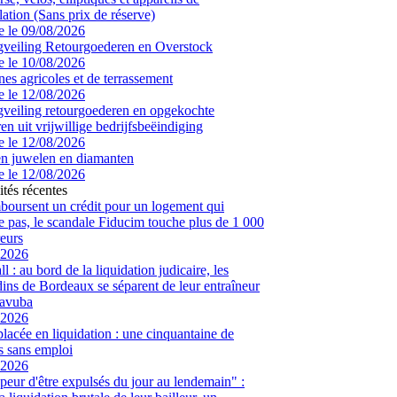
ation (Sans prix de réserve)
e le
09/08/2026
veiling Retourgoederen en Overstock
e le
10/08/2026
es agricoles et de terrassement
e le
12/08/2026
veiling retourgoederen en opgekochte
en uit vrijwillige bedrijfsbeëindiging
e le
12/08/2026
n juwelen en diamanten
e le
12/08/2026
ités récentes
mboursent un crédit pour un logement qui
te pas, le scandale Fiducim touche plus de 1 000
eurs
-2026
l : au bord de la liquidation judicaire, les
ins de Bordeaux se séparent de leur entraîneur
avuba
-2026
placée en liquidation : une cinquantaine de
és sans emploi
-2026
peur d'être expulsés du jour au lendemain" :