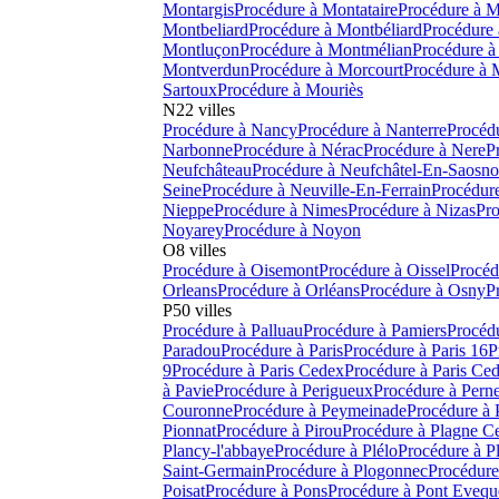
Montargis
Procédure à
Montataire
Procédure à
M
Montbeliard
Procédure à
Montbéliard
Procédure 
Montluçon
Procédure à
Montmélian
Procédure à
Montverdun
Procédure à
Morcourt
Procédure à
Sartoux
Procédure à
Mouriès
N
22
villes
Procédure à
Nancy
Procédure à
Nanterre
Procéd
Narbonne
Procédure à
Nérac
Procédure à
Nere
P
Neufchâteau
Procédure à
Neufchâtel-En-Saosno
Seine
Procédure à
Neuville-En-Ferrain
Procédur
Nieppe
Procédure à
Nimes
Procédure à
Nizas
Pro
Noyarey
Procédure à
Noyon
O
8
villes
Procédure à
Oisemont
Procédure à
Oissel
Procéd
Orleans
Procédure à
Orléans
Procédure à
Osny
P
P
50
villes
Procédure à
Palluau
Procédure à
Pamiers
Procéd
Paradou
Procédure à
Paris
Procédure à
Paris 16
P
9
Procédure à
Paris Cedex
Procédure à
Paris Ce
à
Pavie
Procédure à
Perigueux
Procédure à
Perne
Couronne
Procédure à
Peymeinade
Procédure à
Pionnat
Procédure à
Pirou
Procédure à
Plagne Ce
Plancy-l'abbaye
Procédure à
Plélo
Procédure à
P
Saint-Germain
Procédure à
Plogonnec
Procédure
Poisat
Procédure à
Pons
Procédure à
Pont Evequ