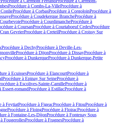
r
Procédure à
Clermont Ferrand
Procédure à
Clermont-
mbes
Procédure à
Combs-La-Ville
Procédure à
Conlie
Procédure à
Corbas
Procédure à
Corgoloin
Procédure à
ossaye
Procédure à
Coudekerque Branche
Procédure à
Courbevoie
Procédure à
Courdimanche
Procédure à
océdure à
Coursan
Procédure à
Courtaboeuf Cedex
Procédure
Cran Gevrier
Procédure à
Creteil
Procédure à
Croissy Sur
x
Procédure à
Dechy
Procédure à
Deville-Les-
gnonville
Procédure à
Dijon
Procédure à
Dissay
Procédure à
ncy
Procédure à
Dunkerque
Procédure à
Dunkerque-Petite
dure à
Ecuisses
Procédure à
Elancourt
Procédure à
al
Procédure à
Epinay Sur Seine
Procédure à
rocédure à
Escolives-Sainte-Camille
Procédure à
à
Essert-romand
Procédure à
Estillac
Procédure à
e à
Feytiat
Procédure à
Figeac
Procédure à
Fitou
Procédure à
agne
Procédure à
Floing
Procédure à
Floirac
Procédure à
ure à
Fontaine-Les-Dijon
Procédure à
Fontenay Sous
 à
Fougerolles
Procédure à
Fragnes
Procédure à