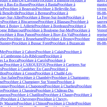
édure à
Ban-De-Laveline
Procédure à
Bandol
Procédure à
après l
re à
Bas-En-Basset
Procédure à
Bastia
Procédure à
mastod
he
Procédure à
Beauvais
Procédure à
Belleville-Sur-
vivent 
à
Benoîtville
Procédure à
Bergues
Procédure à
06-08
say-Sur-Allier
Procédure à
Besse-Sur-Issole
Procédure à
La Fre
rs
Procédure à
Biscarrosse
Procédure à
Blausasc
Procédure à
sauve
ure à
Boissy L Aillerie
Procédure à
Bordeaux
Procédure à
06-08
ogne Billancourt
Procédure à
Boulogne-Sur-Mer
Procédure à
Verrer
rocédure à
Bras Panon
Procédure à
Bray-En-Val
Procédure à
repris
uebec
Procédure à
Brunehamel
Procédure à
Brunoy
Procédure
emploi
Busigny
Procédure à
Bussac Foret
Procédure à
Buzançais
06-08
 Mer
Procédure à
Cahors
Procédure à
Calais
Procédure à
 à
Cambronne-Lès-Ribécourt
Procédure à
es La Bocca
Procédure à
Carcès
Procédure à
nac
Procédure à
CARQUEFOU
Procédure à
Carrieres Sur
es
Procédure à
Caudebec En Caux
Procédure à
llon
Procédure à
Cenon
Procédure à
Chaillé-Les-
-Sur-Saône
Procédure à
Chambéry
Procédure à
Champagne-
ne
Procédure à
Champigny Sur Yonne
Procédure à
tonnay
Procédure à
Chaponost
Procédure à
Charlieu
Procédure
re
Procédure à
Chassieu
Procédure à
Château-Du-
auroux
Procédure à
Chatillon
Procédure à
Chauny
Procédure à
e
Procédure à
Chevregny
Procédure à
Chevry-
lly Mazarin
Procédure à
Chinon
Procédure à
Cholet
Procédure