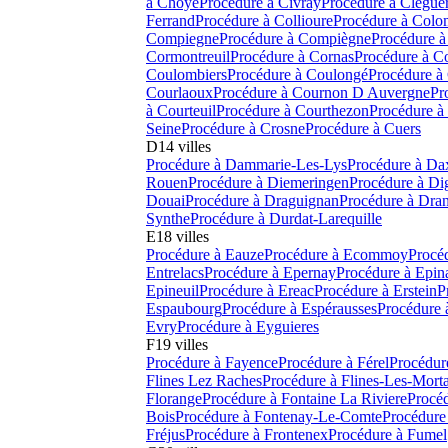
à
Choye
Procédure à
Civray
Procédure à
Clégue
Ferrand
Procédure à
Collioure
Procédure à
Colo
Compiegne
Procédure à
Compiègne
Procédure à
Cormontreuil
Procédure à
Cornas
Procédure à
C
Coulombiers
Procédure à
Coulongé
Procédure à
Courlaoux
Procédure à
Cournon D Auvergne
Pr
à
Courteuil
Procédure à
Courthezon
Procédure à
Seine
Procédure à
Crosne
Procédure à
Cuers
D
14
villes
Procédure à
Dammarie-Les-Lys
Procédure à
Da
Rouen
Procédure à
Diemeringen
Procédure à
Di
Douai
Procédure à
Draguignan
Procédure à
Dra
Synthe
Procédure à
Durdat-Larequille
E
18
villes
Procédure à
Eauze
Procédure à
Ecommoy
Procé
Entrelacs
Procédure à
Epernay
Procédure à
Epin
Epineuil
Procédure à
Ereac
Procédure à
Erstein
P
Espaubourg
Procédure à
Espérausses
Procédure 
Evry
Procédure à
Eyguieres
F
19
villes
Procédure à
Fayence
Procédure à
Férel
Procédur
Flines Lez Raches
Procédure à
Flines-Les-Mort
Florange
Procédure à
Fontaine La Riviere
Procéd
Bois
Procédure à
Fontenay-Le-Comte
Procédure
Fréjus
Procédure à
Frontenex
Procédure à
Fumel