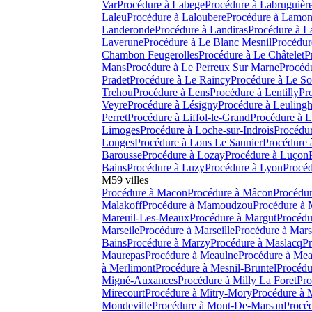
Var
Procédure à
Labege
Procédure à
Labruguièr
Laleu
Procédure à
Laloubere
Procédure à
Lamonz
Landeronde
Procédure à
Landiras
Procédure à
L
Laverune
Procédure à
Le Blanc Mesnil
Procédur
Chambon Feugerolles
Procédure à
Le Châtelet
P
Mans
Procédure à
Le Perreux Sur Marne
Procéd
Pradet
Procédure à
Le Raincy
Procédure à
Le So
Trehou
Procédure à
Lens
Procédure à
Lentilly
Pr
Veyre
Procédure à
Lésigny
Procédure à
Leuling
Perret
Procédure à
Liffol-le-Grand
Procédure à
L
Limoges
Procédure à
Loche-sur-Indrois
Procédur
Longes
Procédure à
Lons Le Saunier
Procédure 
Barousse
Procédure à
Lozay
Procédure à
Luçon
Bains
Procédure à
Luzy
Procédure à
Lyon
Procéd
M
59
villes
Procédure à
Macon
Procédure à
Mâcon
Procédur
Malakoff
Procédure à
Mamoudzou
Procédure à
Mareuil-Les-Meaux
Procédure à
Margut
Procédu
Marseile
Procédure à
Marseille
Procédure à
Marse
Bains
Procédure à
Marzy
Procédure à
Maslacq
Pr
Maurepas
Procédure à
Meaulne
Procédure à
Mea
à
Merlimont
Procédure à
Mesnil-Bruntel
Procédu
Migné-Auxances
Procédure à
Milly La Foret
Pro
Mirecourt
Procédure à
Mitry-Mory
Procédure à
Mondeville
Procédure à
Mont-De-Marsan
Procéd