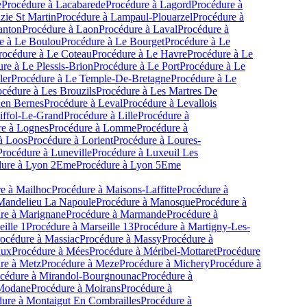
e
Procédure à
Lacabarede
Procédure à
Lagord
Procédure à
ie St Martin
Procédure à
Lampaul-Plouarzel
Procédure à
anton
Procédure à
Laon
Procédure à
Laval
Procédure à
e à
Le Boulou
Procédure à
Le Bourget
Procédure à
Le
rocédure à
Le Coteau
Procédure à
Le Havre
Procédure à
Le
ure à
Le Plessis-Brion
Procédure à
Le Port
Procédure à
Le
ler
Procédure à
Le Temple-De-Bretagne
Procédure à
Le
océdure à
Les Brouzils
Procédure à
Les Martres De
hen Bernes
Procédure à
Leval
Procédure à
Levallois
iffol-Le-Grand
Procédure à
Lille
Procédure à
e à
Lognes
Procédure à
Lomme
Procédure à
à
Loos
Procédure à
Lorient
Procédure à
Loures-
Procédure à
Luneville
Procédure à
Luxeuil Les
ure à
Lyon 2Eme
Procédure à
Lyon 5Eme
e à
Mailhoc
Procédure à
Maisons-Laffitte
Procédure à
Mandelieu La Napoule
Procédure à
Manosque
Procédure à
re à
Marignane
Procédure à
Marmande
Procédure à
ille 1
Procédure à
Marseille 13
Procédure à
Martigny-Les-
océdure à
Massiac
Procédure à
Massy
Procédure à
ux
Procédure à
Mées
Procédure à
Méribel-Mottaret
Procédure
re à
Metz
Procédure à
Meze
Procédure à
Michery
Procédure à
cédure à
Mirandol-Bourgnounac
Procédure à
Modane
Procédure à
Moirans
Procédure à
ure à
Montaigut En Combrailles
Procédure à