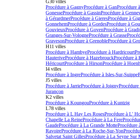
G
30
villes
Procédure à
Gagny
Procédure à
Gan
Procédure 
Gonesse
Procédure à
Gassin
Procédure à
Gennevi
à
Gérardmer
Procédure à
Gieres
Procédure à
Gig
Gonnehem
Procédure à
Gordes
Procédure à
Gous
Gouvieux
Procédure à
Goven
Procédure à
Gradi
Granges-Sur-Vologne
Procédure à
Grasse
Procéd
Graveson
Procédure à
Grenoble
Procédure à
Gro
H
11
villes
Procédure à
Hambye
Procédure à
Hardricourt
Pr
Hauterive
Procédure à
Hazebrouck
Procédure à
Héricourt
Procédure à
Hirson
Procédure à
Hoen
I
4
villes
Procédure à
Ingre
Procédure à
Isles-Sur-Suippe
P
J
5
villes
Procédure à
Jarrie
Procédure à
Joigny
Procédure
Jurançon
K
2
villes
Procédure à
Koungou
Procédure à
Kuntzig
L
78
villes
Procédure à
L Hay Les Roses
Procédure à
L' H
Chapelle La Reine
Procédure à
La Fere
Procédur
Gaude
Procédure à
La Grande Motte
Procédure 
Ravoire
Procédure à
La Roche-Sur-Yon
Procédu
Salvetat Saint Gilles
Procédure à
La Seyne Sur 