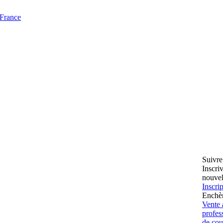
 France
Suivre
Inscri
nouvel
Inscrip
Enchèr
Vente 
profe
de cour