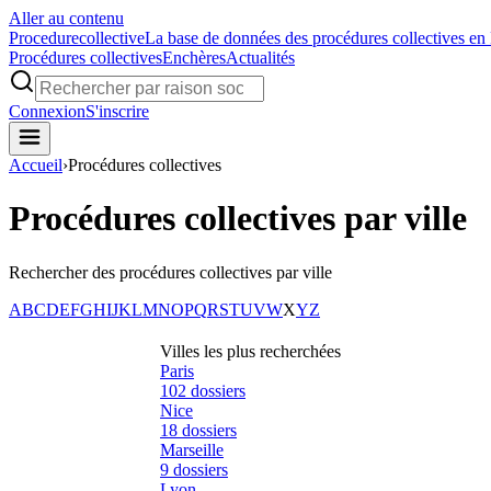
Aller au contenu
Procedure
collective
La base de données des procédures collectives en
Procédures collectives
Enchères
Actualités
Connexion
S'inscrire
Accueil
›
Procédures collectives
Procédures collectives par ville
Rechercher des procédures collectives par ville
A
B
C
D
E
F
G
H
I
J
K
L
M
N
O
P
Q
R
S
T
U
V
W
X
Y
Z
Villes les plus recherchées
Paris
102
dossiers
Nice
18
dossiers
Marseille
9
dossiers
Lyon