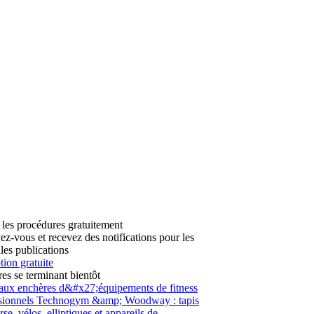
 les procédures gratuitement
vez-vous et recevez des notifications pour les
les publications
tion gratuite
es se terminant bientôt
aux enchères d&#x27;équipements de fitness
ssionnels Technogym &amp; Woodway : tapis
se, vélos, elliptiques et appareils de