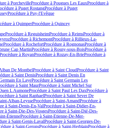
ure à
Porcheville
Procédure à
Pougues Les Eaux
Procédure à
océdure à
Puget Rostang
Procédure à
Puget
usey
Procédure à
Puy-l'Evêque
cédure à
Quimper
Procédure à
Quincey
ape
Procédure à
Reguisheim
Procédure à
Reims
Procédure à
yvroz
Procédure à
Richemont
Procédure à
Rillieux-La-
ne
Procédure à
Rochefort
Procédure à
Rognonas
Procédure à
rune Cap Martin
Procédure à
Rosny-sous-Bois
Procédure à
Procédure à
Royan
Procédure à
Rozay-En-Brie
Procédure à
 Alban De Montbel
Procédure à
Saint Cloud
Procédure à
Saint
édure à
Saint Denis
Procédure à
Saint Denis En
 Germain En Laye
Procédure à
Saint Germain Les
rocédure à
Saint Maur
Procédure à
Saint Michel Sur
 Ouen L Aumone
Procédure à
Saint Paul Les Dax
Procédure à
rocédure à
Saint Raphael
Procédure à
Saint Sever De
aint-Alban-Leysse
Procédure à
Saint-Amand
Procédure à
re à
Saint-Denis-En-Val
Procédure à
Saint-Didier-En-
re à
Saint-Die-Des-Vosges
Procédure à
Saint-Dié-Des-
int-Étienne
Procédure à
Saint-Etienne-De-Mer-
dure à
Saint-Genis-Laval
Procédure à
Saint-Georges-De-
cédure à
Saint-Gerons
Procédure à
Saint-Herblain
Procédure à