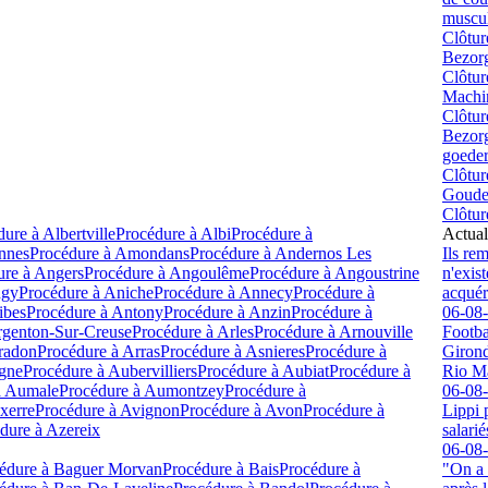
muscul
Clôtur
Bezorg
Clôtur
Machin
Clôtur
Bezorg
goeder
Clôtur
Goude
Clôtur
dure à
Albertville
Procédure à
Albi
Procédure à
Actual
nnes
Procédure à
Amondans
Procédure à
Andernos Les
Ils re
ure à
Angers
Procédure à
Angoulême
Procédure à
Angoustrine
n'exis
gy
Procédure à
Aniche
Procédure à
Annecy
Procédure à
acquér
ibes
Procédure à
Antony
Procédure à
Anzin
Procédure à
06-08
genton-Sur-Creuse
Procédure à
Arles
Procédure à
Arnouville
Footbal
radon
Procédure à
Arras
Procédure à
Asnieres
Procédure à
Girond
gne
Procédure à
Aubervilliers
Procédure à
Aubiat
Procédure à
Rio M
à
Aumale
Procédure à
Aumontzey
Procédure à
06-08
xerre
Procédure à
Avignon
Procédure à
Avon
Procédure à
Lippi 
dure à
Azereix
salari
06-08
édure à
Baguer Morvan
Procédure à
Bais
Procédure à
"On a 