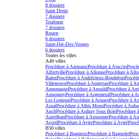
8
dossiers
Saint Denis
7
dossiers
Toulouse
7
dossiers
Rouen
6
dossiers
Saint-Die-Des-Vosges
6
dossiers
Toutes les villes
A
49
villes
Procédure à
Agneaux
Procédure à
Ajaccio
Procé
Alfortville
Procédure à
Allonne
Procédure à
Allo
Bains
Procédure à
Andrézieux-Bouthéon
Procéd
Villeneuve
Procédure à
Angresse
Procédure à
An
Annemasse
Procédure à
Anould
Procédure à
Ant
Appoigny
Procédure à
Argenteuil
Procédure à
Ar
Les Gonesse
Procédure à
Arques
Procédure à
Ar
Assat
Procédure à
Athis Mons
Procédure à
Auba
Auch
Procédure à
Aulnay Sous Bois
Procédure 
Aureilhan
Procédure à
Aussonne
Procédure à
Au
Avord
Procédure à
Aytre
Procédure à
Aytré
Procé
B
50
villes
Procédure à
Bagneux
Procédure à
Bagnolet
Proc