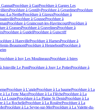
à
Gannat
Procédure à
Gap
Procédure à
Garges Les
lliers
Procédure à
Gentilly
Procédure à
Gerardmer
Procédure
nac-La-Nerthe
Procédure à
Gizeux
Procédure à
sainville
Procédure à
Gousse
Procédure à
gnan
Procédure à
Graincourt-les-Havrincourt
Procédure à
ure à
Grasses
Procédure à
Gravelines
Procédure à
ix
Procédure à
Guidel
Procédure à
Guiscriff
océdure à
Hareville
Procédure à
Harnes
Procédure à
Henin-Beaumont
Procédure à
Hennebont
Procédure à
heim
rocédure à
Issy Les Moulineaux
Procédure à
Istres
 à
Joinville Le Pont
Procédure à
Jouy Le Potier
Procédure à
orme
Procédure à
L'aigle
Procédure à
La baume
Procédure à
La
e à
La Ferte Mace
Procédure à
La Flèche
Procédure à
La
à
La Loupe
Procédure à
La Plaine St Denis
Procédure à
La
re à
La Rochelle
Procédure à
La Rosière
Procédure à
La
Mer
Procédure à
La Seyne-sur-Mer
Procédure à
La Valette-du-