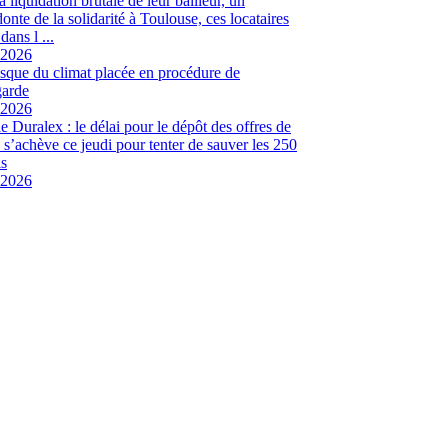
a liquidation brutale de leur bailleur, un
onte de la solidarité à Toulouse, ces locataires
dans l ...
-2026
sque du climat placée en procédure de
garde
-2026
ie Duralex : le délai pour le dépôt des offres de
e s’achève ce jeudi pour tenter de sauver les 250
s
-2026