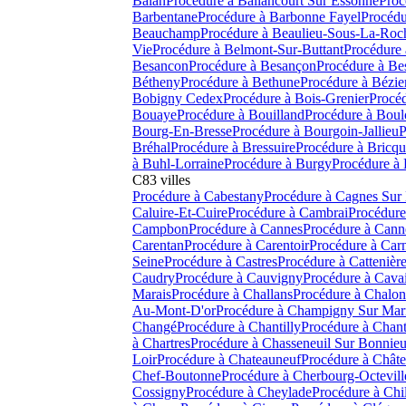
Balan
Procédure à
Ballancourt Sur Essonne
Proc
Barbentane
Procédure à
Barbonne Fayel
Procédu
Beauchamp
Procédure à
Beaulieu-Sous-La-Roc
Vie
Procédure à
Belmont-Sur-Buttant
Procédure 
Besancon
Procédure à
Besançon
Procédure à
Bes
Bétheny
Procédure à
Bethune
Procédure à
Bézie
Bobigny Cedex
Procédure à
Bois-Grenier
Procéd
Bouaye
Procédure à
Bouilland
Procédure à
Boul
Bourg-En-Bresse
Procédure à
Bourgoin-Jallieu
P
Bréhal
Procédure à
Bressuire
Procédure à
Bricq
à
Buhl-Lorraine
Procédure à
Burgy
Procédure à
C
83
villes
Procédure à
Cabestany
Procédure à
Cagnes Sur
Caluire-Et-Cuire
Procédure à
Cambrai
Procédure
Campbon
Procédure à
Cannes
Procédure à
Cann
Carentan
Procédure à
Carentoir
Procédure à
Car
Seine
Procédure à
Castres
Procédure à
Cattenièr
Caudry
Procédure à
Cauvigny
Procédure à
Cavai
Marais
Procédure à
Challans
Procédure à
Chalon
Au-Mont-D'or
Procédure à
Champigny Sur Mar
Changé
Procédure à
Chantilly
Procédure à
Chan
à
Chartres
Procédure à
Chasseneuil Sur Bonnieu
Loir
Procédure à
Chateauneuf
Procédure à
Châte
Chef-Boutonne
Procédure à
Cherbourg-Octevill
Cossigny
Procédure à
Cheylade
Procédure à
Chi