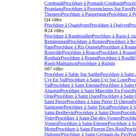
Combault
Procédure à
Pontault-Combault
Procéd
Propriano
Procédure à
Provencheres Sur Fave
Pr
Theniers
Procédure à
Puisserguier
Procédure à
P
Q
4
villes
Procédure à
Quaëdypre
Procédure à
Quévert
Pro
R
24
villes
Procédure à
Rambouillet
Procédure à
Raon-L'et
Remiremont
Procédure à
Rennes
Procédure à
Re
Pape
Procédure à
Ris Orangis
Procédure à
Roan
Roinville
Procédure à
Roncq
Procédure à
Roqueb
Roubaix
Procédure à
Rouen
Procédure à
Rouillé
Rueil-Malmaison
Procédure à
Rungis
S
87
villes
Procédure à
Sable Sur Sarthe
Procédure à
Saint
Cyr En Val
Procédure à
Saint Cyr Sur Loire
Proc
Val
Procédure à
Saint Etienne
Procédure à
Saint
Arpajon
Procédure à
Saint Marcellin En Forez
P
Orge
Procédure à
Saint Ouen
Procédure à
Saint
Saint Pierre
Procédure à
Saint Pierre D Oleron
P
Saintonge
Procédure à
Saint Tricat
Procédure à
S
Saint-Berthevin
Procédure à
Saint-Denis
Procédu
Velay
Procédure à
Saint-Die-des-Vosges
Procédu
Vosges
Procédure à
Saint-Etienne
Procédure à
Sa
Morte
Procédure à
Saint-Florent-Des-Bois
Procé
Didonne
Procédure à
Saint-Germain-du-Puy
Pro