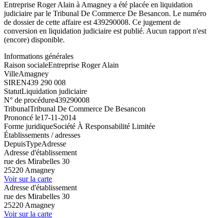
Entreprise Roger Alain à Amagney a été placée en liquidation
judiciaire par le Tribunal De Commerce De Besancon. Le numéro
de dossier de cette affaire est 439290008. Ce jugement de
conversion en liquidation judiciaire est publié. Aucun rapport n'est
(encore) disponible.
Informations générales
Raison sociale
Entreprise Roger Alain
Ville
Amagney
SIREN
439 290 008
Statut
Liquidation judiciaire
N° de procédure
439290008
Tribunal
Tribunal De Commerce De Besancon
Prononcé le
17-11-2014
Forme juridique
Société À Responsabilité Limitée
Établissements / adresses
Depuis
Type
Adresse
Adresse d'établissement
rue des Mirabelles 30
25220 Amagney
Voir sur la carte
Adresse d'établissement
rue des Mirabelles 30
25220 Amagney
Voir sur la carte