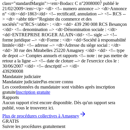
class="standardMargin"><em>Bodacc C n°20080007 publié le
21/02/2009</em></p> <dl> <!-- numero annonce --> <dt>Annonce
n° </dt><dd>1863</dd> <!-- rectificatif, annulation --> <!-- RCS --
> <dt> <abbr title="Registre du commerce et des
sociétés">n°RCS</abbr> : </dt> <dd> 439 290 008 RCS Besançon
</dd> <!-- denomination --> <dt>Dénomination sociale : </dt>
<dd>ENTREPRISE ROGER ALAIN</dd> <!-- sigle --> <!--
forme juridique --> <dt>Forme : </dt> <dd>Société à responsabilité
limitée</dd> <!-- adresse --> <dt>Adresse du siège social : </dt>
<dd> 30 rue des Mirabelles 25220 Amagney </dd> <dd> <!-- type
de depot --> Comptes annuels et rapports <!-- note : ne pas mettre de
retour a la ligne --> <!-- date de cloture --> de l'exercice clos le :
30/06/2007 </dd> <!-- descriptif --> </dl>
439290008
Mandataire judiciaire
Mandataire judiciaire
Pas encore connu
Les coordonnées du mandataire sont visibles après inscription
gratuite
Inscription gratuite
Rapports
Aucun rapport n'est encore disponible. Dès qu'un rapport sera
publié, vous le trouverez ici.
Plus de procédures collectives à Amagney
GRATIS
Suivre les procédures gratuitement