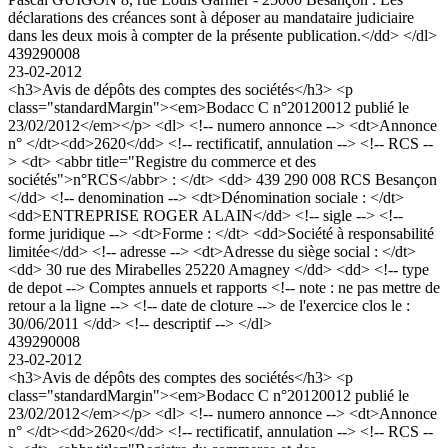
déclarations des créances sont à déposer au mandataire judiciaire
dans les deux mois à compter de la présente publication.</dd> </dl>
439290008
23-02-2012
<h3>Avis de dépôts des comptes des sociétés</h3> <p
class="standardMargin"><em>Bodacc C n°20120012 publié le
23/02/2012</em></p> <dl> <!-- numero annonce --> <dt>Annonce
n° </dt><dd>2620</dd> <!-- rectificatif, annulation --> <!-- RCS --
> <dt> <abbr title="Registre du commerce et des
sociétés">n°RCS</abbr> : </dt> <dd> 439 290 008 RCS Besançon
</dd> <!-- denomination --> <dt>Dénomination sociale : </dt>
<dd>ENTREPRISE ROGER ALAIN</dd> <!-- sigle --> <!--
forme juridique --> <dt>Forme : </dt> <dd>Société à responsabilité
limitée</dd> <!-- adresse --> <dt>Adresse du siège social : </dt>
<dd> 30 rue des Mirabelles 25220 Amagney </dd> <dd> <!-- type
de depot --> Comptes annuels et rapports <!-- note : ne pas mettre de
retour a la ligne --> <!-- date de cloture --> de l'exercice clos le :
30/06/2011 </dd> <!-- descriptif --> </dl>
439290008
23-02-2012
<h3>Avis de dépôts des comptes des sociétés</h3> <p
class="standardMargin"><em>Bodacc C n°20120012 publié le
23/02/2012</em></p> <dl> <!-- numero annonce --> <dt>Annonce
n° </dt><dd>2620</dd> <!-- rectificatif, annulation --> <!-- RCS --