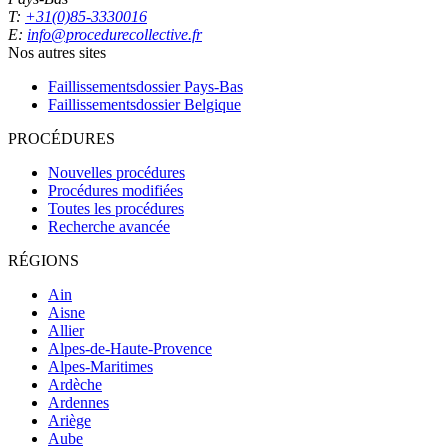
T:
+31(0)85-3330016
E:
info@procedurecollective.fr
Nos autres sites
Faillissementsdossier
Pays-Bas
Faillissementsdossier
Belgique
PROCÉDURES
Nouvelles procédures
Procédures modifiées
Toutes les procédures
Recherche avancée
RÉGIONS
Ain
Aisne
Allier
Alpes-de-Haute-Provence
Alpes-Maritimes
Ardèche
Ardennes
Ariège
Aube