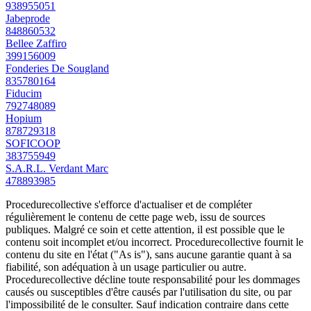
938955051
Jabeprode
848860532
Bellee Zaffiro
399156009
Fonderies De Sougland
835780164
Fiducim
792748089
Hopium
878729318
SOFICOOP
383755949
S.A.R.L. Verdant Marc
478893985
Procedurecollective s'efforce d'actualiser et de compléter
régulièrement le contenu de cette page web, issu de sources
publiques. Malgré ce soin et cette attention, il est possible que le
contenu soit incomplet et/ou incorrect. Procedurecollective fournit le
contenu du site en l'état ("As is"), sans aucune garantie quant à sa
fiabilité, son adéquation à un usage particulier ou autre.
Procedurecollective décline toute responsabilité pour les dommages
causés ou susceptibles d'être causés par l'utilisation du site, ou par
l'impossibilité de le consulter. Sauf indication contraire dans cette