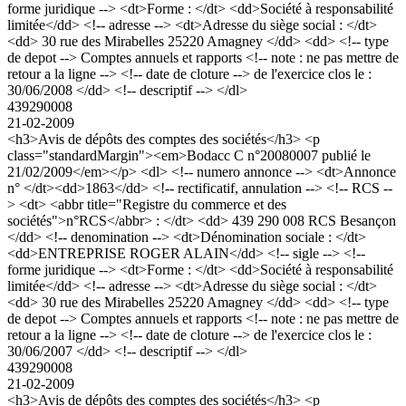
forme juridique --> <dt>Forme : </dt> <dd>Société à responsabilité
limitée</dd> <!-- adresse --> <dt>Adresse du siège social : </dt>
<dd> 30 rue des Mirabelles 25220 Amagney </dd> <dd> <!-- type
de depot --> Comptes annuels et rapports <!-- note : ne pas mettre de
retour a la ligne --> <!-- date de cloture --> de l'exercice clos le :
30/06/2008 </dd> <!-- descriptif --> </dl>
439290008
21-02-2009
<h3>Avis de dépôts des comptes des sociétés</h3> <p
class="standardMargin"><em>Bodacc C n°20080007 publié le
21/02/2009</em></p> <dl> <!-- numero annonce --> <dt>Annonce
n° </dt><dd>1863</dd> <!-- rectificatif, annulation --> <!-- RCS --
> <dt> <abbr title="Registre du commerce et des
sociétés">n°RCS</abbr> : </dt> <dd> 439 290 008 RCS Besançon
</dd> <!-- denomination --> <dt>Dénomination sociale : </dt>
<dd>ENTREPRISE ROGER ALAIN</dd> <!-- sigle --> <!--
forme juridique --> <dt>Forme : </dt> <dd>Société à responsabilité
limitée</dd> <!-- adresse --> <dt>Adresse du siège social : </dt>
<dd> 30 rue des Mirabelles 25220 Amagney </dd> <dd> <!-- type
de depot --> Comptes annuels et rapports <!-- note : ne pas mettre de
retour a la ligne --> <!-- date de cloture --> de l'exercice clos le :
30/06/2007 </dd> <!-- descriptif --> </dl>
439290008
21-02-2009
<h3>Avis de dépôts des comptes des sociétés</h3> <p