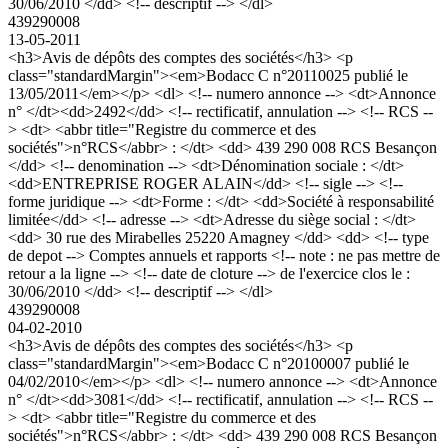
30/06/2010 </dd> <!-- descriptif --> </dl>
439290008
13-05-2011
<h3>Avis de dépôts des comptes des sociétés</h3> <p
class="standardMargin"><em>Bodacc C n°20110025 publié le
13/05/2011</em></p> <dl> <!-- numero annonce --> <dt>Annonce
n° </dt><dd>2492</dd> <!-- rectificatif, annulation --> <!-- RCS --
> <dt> <abbr title="Registre du commerce et des
sociétés">n°RCS</abbr> : </dt> <dd> 439 290 008 RCS Besançon
</dd> <!-- denomination --> <dt>Dénomination sociale : </dt>
<dd>ENTREPRISE ROGER ALAIN</dd> <!-- sigle --> <!--
forme juridique --> <dt>Forme : </dt> <dd>Société à responsabilité
limitée</dd> <!-- adresse --> <dt>Adresse du siège social : </dt>
<dd> 30 rue des Mirabelles 25220 Amagney </dd> <dd> <!-- type
de depot --> Comptes annuels et rapports <!-- note : ne pas mettre de
retour a la ligne --> <!-- date de cloture --> de l'exercice clos le :
30/06/2010 </dd> <!-- descriptif --> </dl>
439290008
04-02-2010
<h3>Avis de dépôts des comptes des sociétés</h3> <p
class="standardMargin"><em>Bodacc C n°20100007 publié le
04/02/2010</em></p> <dl> <!-- numero annonce --> <dt>Annonce
n° </dt><dd>3081</dd> <!-- rectificatif, annulation --> <!-- RCS --
> <dt> <abbr title="Registre du commerce et des
sociétés">n°RCS</abbr> : </dt> <dd> 439 290 008 RCS Besançon