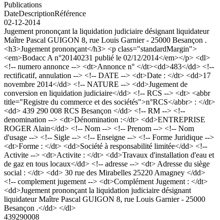
Publications
Date
Description
Référence
02-12-2014
Jugement prononçant la liquidation judiciaire désignant liquidateur
Maître Pascal GUIGON 8, rue Louis Garnier - 25000 Besançon .
<h3>Jugement prononçant</h3> <p class="standardMargin">
<em>Bodacc A n°20140231 publié le 02/12/2014</em></p> <dl>
<!-- numero annonce --> <dt>Annonce n° </dt><dd>483</dd> <!--
rectificatif, annulation --> <!-- DATE --> <dt>Date : </dt> <dd>17
novembre 2014</dd> <!-- NATURE --> <dd>Jugement de
conversion en liquidation judiciaire</dd> <!-- RCS --> <dt> <abbr
title="Registre du commerce et des sociétés">n°RCS</abbr> : </dt>
<dd> 439 290 008 RCS Besançon </dd> <!-- RM --> <!--
denomination --> <dt>Dénomination :</dt> <dd>ENTREPRISE
ROGER Alain</dd> <!-- Nom --> <!-- Prenom --> <!-- Nom
d'usage --> <!-- Sigle --> <!-- Enseigne --> <!-- Forme Juridique -->
<dt>Forme : </dt> <dd>Société à responsabilité limitée</dd> <!--
Activite --> <dt>Activite : </dt> <dd>Travaux d'installation d'eau et
de gaz en tous locaux</dd> <!-- adresse --> <dt> Adresse du siège
social : </dt> <dd> 30 rue des Mirabelles 25220 Amagney </dd>
<!-- complement jugement --> <dt>Complément Jugement : </dt>
<dd>Jugement prononçant la liquidation judiciaire désignant
liquidateur Maître Pascal GUIGON 8, rue Louis Garnier - 25000
Besançon .</dd> </dl>
439290008