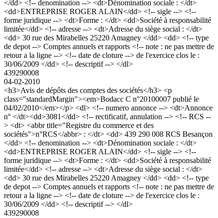
</dd> <!-- denomination --> <dt>Dénomination sociale : </dt>
<dd>ENTREPRISE ROGER ALAIN</dd> <!-- sigle --> <!--
forme juridique --> <dt>Forme : </dt> <dd>Société à responsabilité
limitée</dd> <!-- adresse --> <dt>Adresse du siège social : </dt>
<dd> 30 rue des Mirabelles 25220 Amagney </dd> <dd> <!-- type
de depot --> Comptes annuels et rapports <!-- note : ne pas mettre de
retour a la ligne --> <!-- date de cloture --> de l'exercice clos le :
30/06/2009 </dd> <!-- descriptif --> </dl>
439290008
04-02-2010
<h3>Avis de dépôts des comptes des sociétés</h3> <p
class="standardMargin"><em>Bodacc C n°20100007 publié le
04/02/2010</em></p> <dl> <!-- numero annonce --> <dt>Annonce
n° </dt><dd>3081</dd> <!-- rectificatif, annulation --> <!-- RCS --
> <dt> <abbr title="Registre du commerce et des
sociétés">n°RCS</abbr> : </dt> <dd> 439 290 008 RCS Besançon
</dd> <!-- denomination --> <dt>Dénomination sociale : </dt>
<dd>ENTREPRISE ROGER ALAIN</dd> <!-- sigle --> <!--
forme juridique --> <dt>Forme : </dt> <dd>Société à responsabilité
limitée</dd> <!-- adresse --> <dt>Adresse du siège social : </dt>
<dd> 30 rue des Mirabelles 25220 Amagney </dd> <dd> <!-- type
de depot --> Comptes annuels et rapports <!-- note : ne pas mettre de
retour a la ligne --> <!-- date de cloture --> de l'exercice clos le :
30/06/2009 </dd> <!-- descriptif --> </dl>
439290008