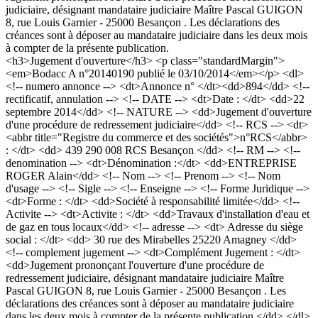
judiciaire, désignant mandataire judiciaire Maître Pascal GUIGON
8, rue Louis Garnier - 25000 Besançon . Les déclarations des
créances sont à déposer au mandataire judiciaire dans les deux mois
à compter de la présente publication.
<h3>Jugement d'ouverture</h3> <p class="standardMargin">
<em>Bodacc A n°20140190 publié le 03/10/2014</em></p> <dl>
<!-- numero annonce --> <dt>Annonce n° </dt><dd>894</dd> <!--
rectificatif, annulation --> <!-- DATE --> <dt>Date : </dt> <dd>22
septembre 2014</dd> <!-- NATURE --> <dd>Jugement d'ouverture
d'une procédure de redressement judiciaire</dd> <!-- RCS --> <dt>
<abbr title="Registre du commerce et des sociétés">n°RCS</abbr>
: </dt> <dd> 439 290 008 RCS Besançon </dd> <!-- RM --> <!--
denomination --> <dt>Dénomination :</dt> <dd>ENTREPRISE
ROGER Alain</dd> <!-- Nom --> <!-- Prenom --> <!-- Nom
d'usage --> <!-- Sigle --> <!-- Enseigne --> <!-- Forme Juridique -->
<dt>Forme : </dt> <dd>Société à responsabilité limitée</dd> <!--
Activite --> <dt>Activite : </dt> <dd>Travaux d'installation d'eau et
de gaz en tous locaux</dd> <!-- adresse --> <dt> Adresse du siège
social : </dt> <dd> 30 rue des Mirabelles 25220 Amagney </dd>
<!-- complement jugement --> <dt>Complément Jugement : </dt>
<dd>Jugement prononçant l'ouverture d'une procédure de
redressement judiciaire, désignant mandataire judiciaire Maître
Pascal GUIGON 8, rue Louis Garnier - 25000 Besançon . Les
déclarations des créances sont à déposer au mandataire judiciaire
dans les deux mois à compter de la présente publication.</dd> </dl>