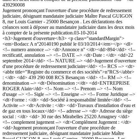
439290008
Jugement prononçant l'ouverture d'une procédure de redressement
judiciaire, désignant mandataire judiciaire Maître Pascal GUIGON
8, rue Louis Garnier - 25000 Besançon . Les déclarations des
créances sont à déposer au mandataire judiciaire dans les deux mois
à compter de la présente publication.
03-10-2014
<h3>Jugement d'ouverture</h3> <p class="standardMargin">
<em>Bodacc A n°20140190 publié le 03/10/2014</em></p> <dl>
<!-- numero annonce --> <dt>Annonce n° </dt><dd>894</dd> <!--
rectificatif, annulation --> <!-- DATE --> <dt>Date : </dt> <dd>22
septembre 2014</dd> <!-- NATURE --> <dd>Jugement d'ouverture
d'une procédure de redressement judiciaire</dd> <!-- RCS --> <dt>
<abbr title="Registre du commerce et des sociétés">n°RCS</abbr>
: </dt> <dd> 439 290 008 RCS Besançon </dd> <!-- RM --> <!--
denomination --> <dt>Dénomination :</dt> <dd>ENTREPRISE
ROGER Alain</dd> <!-- Nom --> <!-- Prenom --> <!-- Nom
d'usage --> <!-- Sigle --> <!-- Enseigne --> <!-- Forme Juridique -->
<dt>Forme : </dt> <dd>Société à responsabilité limitée</dd> <!--
Activite --> <dt>Activite : </dt> <dd>Travaux d'installation d'eau et
de gaz en tous locaux</dd> <!-- adresse --> <dt> Adresse du siège
social : </dt> <dd> 30 rue des Mirabelles 25220 Amagney </dd>
<!-- complement jugement --> <dt>Complément Jugement : </dt>
<dd>Jugement prononçant l'ouverture d'une procédure de
redressement judiciaire, désignant mandataire judiciaire Maître
Pascal GUIGON 8, rue Louis Garnier - 25000 Besançon . Les