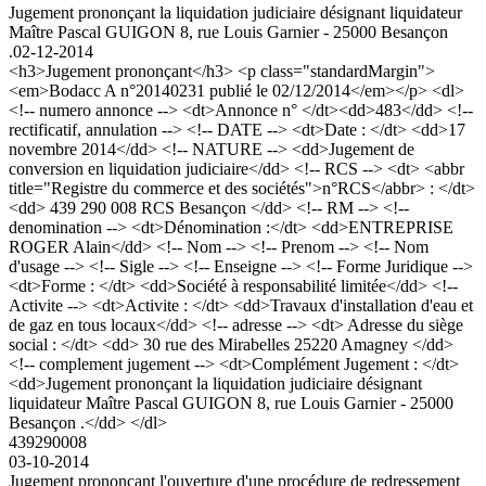
Jugement prononçant la liquidation judiciaire désignant liquidateur
Maître Pascal GUIGON 8, rue Louis Garnier - 25000 Besançon
.
02-12-2014
<h3>Jugement prononçant</h3> <p class="standardMargin">
<em>Bodacc A n°20140231 publié le 02/12/2014</em></p> <dl>
<!-- numero annonce --> <dt>Annonce n° </dt><dd>483</dd> <!--
rectificatif, annulation --> <!-- DATE --> <dt>Date : </dt> <dd>17
novembre 2014</dd> <!-- NATURE --> <dd>Jugement de
conversion en liquidation judiciaire</dd> <!-- RCS --> <dt> <abbr
title="Registre du commerce et des sociétés">n°RCS</abbr> : </dt>
<dd> 439 290 008 RCS Besançon </dd> <!-- RM --> <!--
denomination --> <dt>Dénomination :</dt> <dd>ENTREPRISE
ROGER Alain</dd> <!-- Nom --> <!-- Prenom --> <!-- Nom
d'usage --> <!-- Sigle --> <!-- Enseigne --> <!-- Forme Juridique -->
<dt>Forme : </dt> <dd>Société à responsabilité limitée</dd> <!--
Activite --> <dt>Activite : </dt> <dd>Travaux d'installation d'eau et
de gaz en tous locaux</dd> <!-- adresse --> <dt> Adresse du siège
social : </dt> <dd> 30 rue des Mirabelles 25220 Amagney </dd>
<!-- complement jugement --> <dt>Complément Jugement : </dt>
<dd>Jugement prononçant la liquidation judiciaire désignant
liquidateur Maître Pascal GUIGON 8, rue Louis Garnier - 25000
Besançon .</dd> </dl>
439290008
03-10-2014
Jugement prononçant l'ouverture d'une procédure de redressement