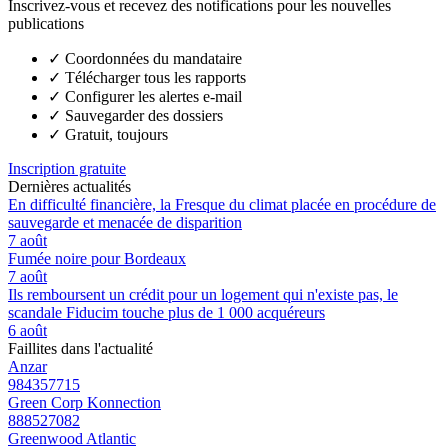
Inscrivez-vous et recevez des notifications pour les nouvelles
publications
✓
Coordonnées du mandataire
✓
Télécharger tous les rapports
✓
Configurer les alertes e-mail
✓
Sauvegarder des dossiers
✓
Gratuit, toujours
Inscription gratuite
Dernières actualités
En difficulté financière, la Fresque du climat placée en procédure de
sauvegarde et menacée de disparition
7 août
Fumée noire pour Bordeaux
7 août
Ils remboursent un crédit pour un logement qui n'existe pas, le
scandale Fiducim touche plus de 1 000 acquéreurs
6 août
Faillites dans l'actualité
Anzar
984357715
Green Corp Konnection
888527082
Greenwood Atlantic