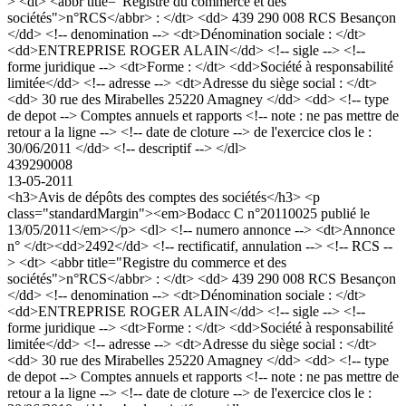
> <dt> <abbr title="Registre du commerce et des
sociétés">n°RCS</abbr> : </dt> <dd> 439 290 008 RCS Besançon
</dd> <!-- denomination --> <dt>Dénomination sociale : </dt>
<dd>ENTREPRISE ROGER ALAIN</dd> <!-- sigle --> <!--
forme juridique --> <dt>Forme : </dt> <dd>Société à responsabilité
limitée</dd> <!-- adresse --> <dt>Adresse du siège social : </dt>
<dd> 30 rue des Mirabelles 25220 Amagney </dd> <dd> <!-- type
de depot --> Comptes annuels et rapports <!-- note : ne pas mettre de
retour a la ligne --> <!-- date de cloture --> de l'exercice clos le :
30/06/2011 </dd> <!-- descriptif --> </dl>
439290008
13-05-2011
<h3>Avis de dépôts des comptes des sociétés</h3> <p
class="standardMargin"><em>Bodacc C n°20110025 publié le
13/05/2011</em></p> <dl> <!-- numero annonce --> <dt>Annonce
n° </dt><dd>2492</dd> <!-- rectificatif, annulation --> <!-- RCS --
> <dt> <abbr title="Registre du commerce et des
sociétés">n°RCS</abbr> : </dt> <dd> 439 290 008 RCS Besançon
</dd> <!-- denomination --> <dt>Dénomination sociale : </dt>
<dd>ENTREPRISE ROGER ALAIN</dd> <!-- sigle --> <!--
forme juridique --> <dt>Forme : </dt> <dd>Société à responsabilité
limitée</dd> <!-- adresse --> <dt>Adresse du siège social : </dt>
<dd> 30 rue des Mirabelles 25220 Amagney </dd> <dd> <!-- type
de depot --> Comptes annuels et rapports <!-- note : ne pas mettre de
retour a la ligne --> <!-- date de cloture --> de l'exercice clos le :