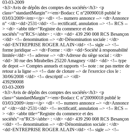
03-03-2009
<h3>Avis de dépôts des comptes des sociétés</h3> <p
class="standardMargin"><em>Bodacc C n°20090018 publié le
03/03/2009</em></p> <dl> <!-- numero annonce --> <dt>Annonce
n° </dt><dd>2531</dd> <!-- rectificatif, annulation --> <!-- RCS --
> <dt> <abbr title="Registre du commerce et des
sociétés">n°RCS</abbr> : </dt> <dd> 439 290 008 RCS Besançon
</dd> <!-- denomination --> <dt>Dénomination sociale : </dt>
<dd>ENTREPRISE ROGER ALAIN</dd> <!-- sigle --> <!--
forme juridique --> <dt>Forme : </dt> <dd>Société à responsabilité
limitée</dd> <!-- adresse --> <dt>Adresse du siège social : </dt>
<dd> 30 rue des Mirabelles 25220 Amagney </dd> <dd> <!-- type
de depot --> Comptes annuels et rapports <!-- note : ne pas mettre de
retour a la ligne --> <!-- date de cloture --> de l'exercice clos le :
30/06/2008 </dd> <!-- descriptif --> </dl>
439290008
03-03-2009
<h3>Avis de dépôts des comptes des sociétés</h3> <p
class="standardMargin"><em>Bodacc C n°20090018 publié le
03/03/2009</em></p> <dl> <!-- numero annonce --> <dt>Annonce
n° </dt><dd>2531</dd> <!-- rectificatif, annulation --> <!-- RCS --
> <dt> <abbr title="Registre du commerce et des
sociétés">n°RCS</abbr> : </dt> <dd> 439 290 008 RCS Besançon
</dd> <!-- denomination --> <dt>Dénomination sociale : </dt>
<dd>ENTREPRISE ROGER ALAIN</dd> <!-- sigle --> <!--