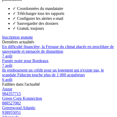
✓
Coordonnées du mandataire
✓
Télécharger tous les rapports
✓
Configurer les alertes e-mail
✓
Sauvegarder des dossiers
✓
Gratuit, toujours
Inscription gratuite
Dernières actualités
En difficulté financière, la Fresque du climat placée en procédure de
sauvegarde et menacée de disparition
7 août
Fumée noire pour Bordeaux
7 août
Ils remboursent un crédit pour un logement qui n'existe pas, le
scandale Fiducim touche plus de 1 000 acquéreurs
6 août
Faillites dans l'actualité
Anzar
984357715
Green Corp Konnection
888527082
Greenwood Atlantic
938955051