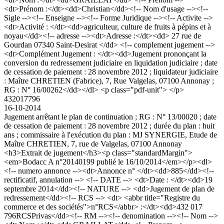
<dt>Prénom :</dt><dd>Christian</dd><!-- Nom d'usage --><!--
Sigle --><!-- Enseigne --><!-- Forme Juridique --><!-- Activite -->
<dt>Activité : </dt><dd>agriculteur, culture de fruits à pépins et à
noyau</dd><!-- adresse --><dt>Adresse :</dt><dd> 27 rue de
Gourdan 07340 Saint-Desirat </dd> <!-- complement jugement -->
<dt>Complément Jugement : </dt><dd>Jugement prononçant la
conversion du redressement judiciaire en liquidation judiciaire ; date
de cessation de paiement : 28 novembre 2012 ; liquidateur judiciaire
: Maître CHRETIEN (Fabrice), 7, Rue Valgelas, 07100 Annonay ;
RG : N° 16/00262</dd></dl> <p class="pdf-unit"> </p>
432017796
16-10-2014
Jugement arrêtant le plan de continuation ; RG : N° 13/00020 ; date
de cessation de paiement : 28 novembre 2012 ; durée du plan : huit
ans ; commissaire à l'exécution du plan : MJ SYNERGIE, Etude de
Maître CHRETIEN, 7, rue de Valgelas, 07100 Annonay
<h3>Extrait de jugement</h3><p class="standardMargin">
<em>Bodacc A n°20140199 publié le 16/10/2014</em></p><dl>
<!-- numero annonce --><dt>Annonce n° </dt><dd>885</dd><!--
rectificatif, annulation --> <!-- DATE --> <dt>Date : </dt><dd>19
septembre 2014</dd><!-- NATURE --> <dd>Jugement de plan de
redressement</dd><!-- RCS --> <dt> <abbr title="Registre du
commerce et des sociétés">n°RCS</abbr> :</dt><dd>432 017
796RCSPrivas</dd><!-- RM --><!-- denomination --><!-- Nom -->