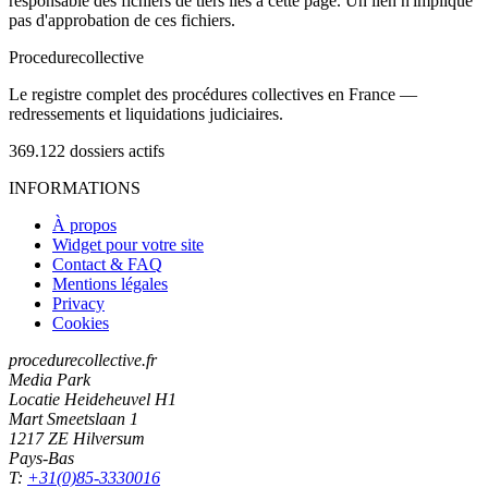
responsable des fichiers de tiers liés à cette page. Un lien n'implique
pas d'approbation de ces fichiers.
Procedure
collective
Le registre complet des procédures collectives en France —
redressements et liquidations judiciaires.
369.122
dossiers actifs
INFORMATIONS
À propos
Widget pour votre site
Contact & FAQ
Mentions légales
Privacy
Cookies
procedurecollective.fr
Media Park
Locatie Heideheuvel H1
Mart Smeetslaan 1
1217 ZE Hilversum
Pays-Bas
T:
+31(0)85-3330016