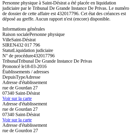
Personne physique à Saint-Désirat a été placée en liquidation
judiciaire par le Tribunal De Grande Instance De Privas. Le numéro
de dossier de cette affaire est 432017796. Cet état des créances est
déposé au greffe. Aucun rapport n'est (encore) disponible.
Informations générales
Raison sociale
Personne physique
Ville
Saint-Désirat
SIREN
432 017 796
Statut
Liquidation judiciaire
N° de procédure
432017796
Tribunal
Tribunal De Grande Instance De Privas
Prononcé le
18-03-2016
Établissements / adresses
Depuis
Type
Adresse
Adresse d'établissement
rue de Gourdan 27
07340 Saint-Désirat
Voir sur la carte
Adresse d'établissement
rue de Gourdan 27
07340 Saint-Désirat
Voir sur la carte
Adresse d'établissement
rue de Gourdon 27