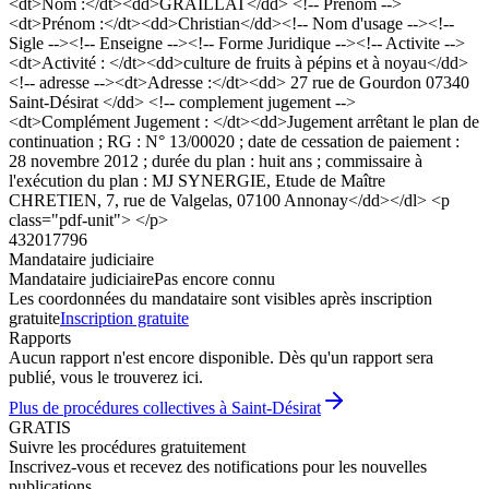
<dt>Nom :</dt><dd>GRAILLAT</dd> <!-- Prenom -->
<dt>Prénom :</dt><dd>Christian</dd><!-- Nom d'usage --><!--
Sigle --><!-- Enseigne --><!-- Forme Juridique --><!-- Activite -->
<dt>Activité : </dt><dd>culture de fruits à pépins et à noyau</dd>
<!-- adresse --><dt>Adresse :</dt><dd> 27 rue de Gourdon 07340
Saint-Désirat </dd> <!-- complement jugement -->
<dt>Complément Jugement : </dt><dd>Jugement arrêtant le plan de
continuation ; RG : N° 13/00020 ; date de cessation de paiement :
28 novembre 2012 ; durée du plan : huit ans ; commissaire à
l'exécution du plan : MJ SYNERGIE, Etude de Maître
CHRETIEN, 7, rue de Valgelas, 07100 Annonay</dd></dl> <p
class="pdf-unit"> </p>
432017796
Mandataire judiciaire
Mandataire judiciaire
Pas encore connu
Les coordonnées du mandataire sont visibles après inscription
gratuite
Inscription gratuite
Rapports
Aucun rapport n'est encore disponible. Dès qu'un rapport sera
publié, vous le trouverez ici.
Plus de procédures collectives à Saint-Désirat
GRATIS
Suivre les procédures gratuitement
Inscrivez-vous et recevez des notifications pour les nouvelles
publications