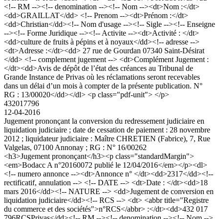
<!-- RM --><!-- denomination --><!-- Nom --><dt>Nom :</dt>
<dd>GRAILLAT</dd> <!-- Prenom --><dt>Prénom :</dt>
<dd>Christian</dd><!-- Nom d'usage --><!-- Sigle --><!-- Enseigne
--><!-- Forme Juridique --><!-- Activite --><dt>Activité : </dt>
<dd>culture de fruits à pépins et à noyaux</dd><!-- adresse -->
<dt>Adresse :</dt><dd> 27 rue de Gourdan 07340 Saint-Désirat
</dd> <!-- complement jugement --> <dt>Complément Jugement :
</dt><dd>Avis de dépôt de l’état des créances au Tribunal de
Grande Instance de Privas où les réclamations seront recevables
dans un délai d’un mois à compter de la présente publication. N°
RG : 13/00020</dd></dl> <p class="pdf-unit"> </p>
432017796
12-04-2016
Jugement prononçant la conversion du redressement judiciaire en
liquidation judiciaire ; date de cessation de paiement : 28 novembre
2012 ; liquidateur judiciaire : Maître CHRETIEN (Fabrice), 7, Rue
Valgelas, 07100 Annonay ; RG : N° 16/00262
<h3>Jugement prononçant</h3><p class="standardMargin">
<em>Bodacc A n°20160072 publié le 12/04/2016</em></p><dl>
<!-- numero annonce --><dt>Annonce n° </dt><dd>2317</dd><!--
rectificatif, annulation --> <!-- DATE --> <dt>Date : </dt><dd>18
mars 2016</dd><!-- NATURE --> <dd>Jugement de conversion en
liquidation judiciaire</dd><!-- RCS --> <dt> <abbr title="Registre
du commerce et des sociétés">n°RCS</abbr> :</dt><dd>432 017
796RCSPrivas</dd><!-- RM --><!-- denomination --><!-- Nom -->