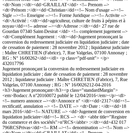
<dt>Nom :</dt><dd>GRAILLAT</dd> <!-- Prenom -->
<dt>Prénom :</dt><dd>Christian</dd><!-- Nom d'usage --><!--
Sigle --><!-- Enseigne --><!-- Forme Juridique --><!-- Activite -->
<dt>Activité : </dt><dd>agriculteur, culture de fruits à pépins et à
noyau</dd><!-- adresse --><dt>Adresse :</dt><dd> 27 rue de
Gourdan 07340 Saint-Desirat </dd> <!-- complement jugement -->
<dt>Complément Jugement : </dt><dd>Jugement prononçant la
conversion du redressement judiciaire en liquidation judiciaire ; date
de cessation de paiement : 28 novembre 2012 ; liquidateur judiciaire
: Maître CHRETIEN (Fabrice), 7, Rue Valgelas, 07100 Annonay ;
RG : N° 16/00262</dd></dl> <p class="pdf-unit"> </p>
432017796
Jugement prononçant la conversion du redressement judiciaire en
liquidation judiciaire ; date de cessation de paiement : 28 novembre
2012 ; liquidateur judiciaire : Maître CHRETIEN (Fabrice), 7, Rue
Valgelas, 07100 Annonay ; RG : N° 16/00262
12-04-2016
<h3>Jugement prononçant</h3><p class="standardMargin">
<em>Bodacc A n°20160072 publié le 12/04/2016</em></p><dl>
<!-- numero annonce --><dt>Annonce n° </dt><dd>2317</dd><!--
rectificatif, annulation --> <!-- DATE --> <dt>Date : </dt><dd>18
mars 2016</dd><!-- NATURE --> <dd>Jugement de conversion en
liquidation judiciaire</dd><!-- RCS --> <dt> <abbr title="Registre
du commerce et des sociétés">n°RCS</abbr> :</dt><dd>432 017
796RCSPrivas</dd><!-- RM --><!-- denomination --><!-- Nom -->
<dt>Nom :</dt><dd>GRAILLAT</dd> <!-- Prenom -->