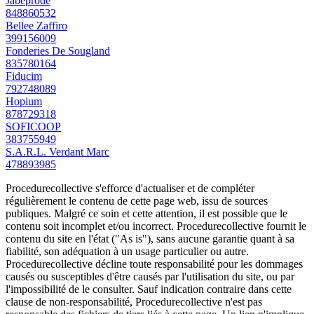
Jabeprode
848860532
Bellee Zaffiro
399156009
Fonderies De Sougland
835780164
Fiducim
792748089
Hopium
878729318
SOFICOOP
383755949
S.A.R.L. Verdant Marc
478893985
Procedurecollective s'efforce d'actualiser et de compléter
régulièrement le contenu de cette page web, issu de sources
publiques. Malgré ce soin et cette attention, il est possible que le
contenu soit incomplet et/ou incorrect. Procedurecollective fournit le
contenu du site en l'état ("As is"), sans aucune garantie quant à sa
fiabilité, son adéquation à un usage particulier ou autre.
Procedurecollective décline toute responsabilité pour les dommages
causés ou susceptibles d'être causés par l'utilisation du site, ou par
l'impossibilité de le consulter. Sauf indication contraire dans cette
clause de non-responsabilité, Procedurecollective n'est pas