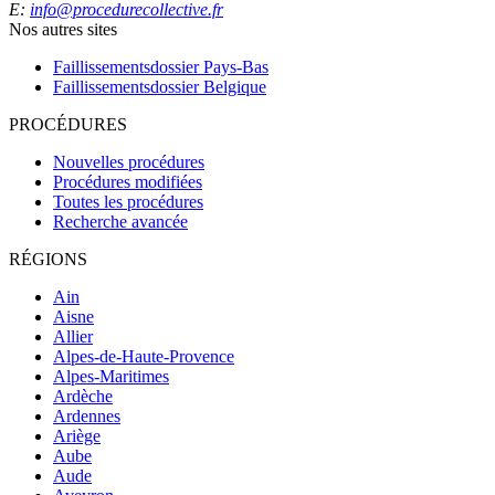
E:
info@procedurecollective.fr
Nos autres sites
Faillissementsdossier
Pays-Bas
Faillissementsdossier
Belgique
PROCÉDURES
Nouvelles procédures
Procédures modifiées
Toutes les procédures
Recherche avancée
RÉGIONS
Ain
Aisne
Allier
Alpes-de-Haute-Provence
Alpes-Maritimes
Ardèche
Ardennes
Ariège
Aube
Aude