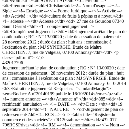
<dt>Nom :</dt><dd>GRAILLAT</dd> <!-- Prenom -->
<dt>Prénom :</dt><dd>Christian</dd><!-- Nom d'usage --><!--
Sigle --><!-- Enseigne --><!-- Forme Juridique --><!-- Activite -->
<dt>Activité : </dt><dd>culture de fruits à pépins et à noyau</dd>
<!-- adresse --><dt>Adresse :</dt><dd> 27 rue de Gourdon 07340
Saint-Désirat </dd> <!-- complement jugement -->
<dt>Complément Jugement : </dt><dd>Jugement arrêtant le plan de
continuation ; RG : N° 13/00020 ; date de cessation de paiement :
28 novembre 2012 ; durée du plan : huit ans ; commissaire à
l'exécution du plan : MJ SYNERGIE, Etude de Maître
CHRETIEN, 7, rue de Valgelas, 07100 Annonay</dd></dl> <p
class="pdf-unit"> </p>
432017796
Jugement arrêtant le plan de continuation ; RG : N° 13/00020 ; date
de cessation de paiement : 28 novembre 2012 ; durée du plan : huit
ans ; commissaire à l'exécution du plan : MJ SYNERGIE, Etude de
Maître CHRETIEN, 7, rue de Valgelas, 07100 Annonay
16-10-2014
<h3>Extrait de jugement</h3><p class="standardMargin">
<em>Bodacc A n°20140199 publié le 16/10/2014</em></p><dl>
<!-- numero annonce --><dt>Annonce n° </dt><dd>885</dd><!--
rectificatif, annulation --> <!-- DATE --> <dt>Date : </dt><dd>19
septembre 2014</dd><!-- NATURE --> <dd>Jugement de plan de
redressement</dd><!-- RCS --> <dt> <abbr title="Registre du
commerce et des sociétés">n°RCS</abbr> :</dt><dd>432 017
796RCSPrivas</dd><!-- RM --><!-- denomination --><!-- Nom -->