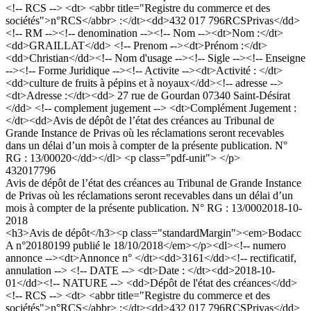
<!-- RCS --> <dt> <abbr title="Registre du commerce et des
sociétés">n°RCS</abbr> :</dt><dd>432 017 796RCSPrivas</dd>
<!-- RM --><!-- denomination --><!-- Nom --><dt>Nom :</dt>
<dd>GRAILLAT</dd> <!-- Prenom --><dt>Prénom :</dt>
<dd>Christian</dd><!-- Nom d'usage --><!-- Sigle --><!-- Enseigne
--><!-- Forme Juridique --><!-- Activite --><dt>Activité : </dt>
<dd>culture de fruits à pépins et à noyaux</dd><!-- adresse -->
<dt>Adresse :</dt><dd> 27 rue de Gourdan 07340 Saint-Désirat
</dd> <!-- complement jugement --> <dt>Complément Jugement :
</dt><dd>Avis de dépôt de l’état des créances au Tribunal de
Grande Instance de Privas où les réclamations seront recevables
dans un délai d’un mois à compter de la présente publication. N°
RG : 13/00020</dd></dl> <p class="pdf-unit"> </p>
432017796
Avis de dépôt de l’état des créances au Tribunal de Grande Instance
de Privas où les réclamations seront recevables dans un délai d’un
mois à compter de la présente publication. N° RG : 13/00020
18-10-
2018
<h3>Avis de dépôt</h3><p class="standardMargin"><em>Bodacc
A n°20180199 publié le 18/10/2018</em></p><dl><!-- numero
annonce --><dt>Annonce n° </dt><dd>3161</dd><!-- rectificatif,
annulation --> <!-- DATE --> <dt>Date : </dt><dd>2018-10-
01</dd><!-- NATURE --> <dd>Dépôt de l'état des créances</dd>
<!-- RCS --> <dt> <abbr title="Registre du commerce et des
sociétés">n°RCS</abbr> :</dt><dd>432 017 796RCSPrivas</dd>