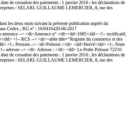
te de cessation des paiements : 1 janvier 2016 ; les déclarations de
on des entreprises : SELARL GUILLAUME LEMERCIER, 8, rue des
 dans les deux mois suivant la présente publication auprès du
ans Cedex ; RG n° : 16/04164
20-06-2017
nnonce --> <dt>Annonce n° </dt><dd>1685</dd> <!-- rectificatif,
</dd> <!-- RCS --> <dt><abbr title="Registre du commerce et des
dd> <!-- Prenom --> <dt>Prénom :</dt> <dd>Hervé</dd> <!-- Nom
 <!-- adresse --> <dt> Adresse : </dt> <dd> Le Petite Pelouse 72210
te de cessation des paiements : 1 janvier 2016 ; les déclarations de
on des entreprises : SELARL GUILLAUME LEMERCIER, 8, rue des