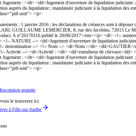
gement : </dt> <dd>Jugement d'ouverture de liquidation judiciaire ; da
lication auprès du liquidateur ; mandataire judiciaire à la liquidati
lass="pdf-unit"> </p>
paiements : 1 janvier 2016 ; les déclarations de créances sont à déposer
ises : SELARL GUILLAUME LEMERCIER, 8, rue des Jacobins, 72015 Le M
acc A n°20170116 publié le 20/06/2017</em></p> <dl> <!-- numero a
 <!-- NATURE --> <dd>Jugement d'ouverture de liquidation judiciaire
<!-- denomination --> <!-- Nom --> <dt>Nom :</dt> <dd>GAUTIER</
 <!-- Activite --> <dt>Activité : </dt> <dd>entraîneur de chevaux</dd>
gement : </dt> <dd>Jugement d'ouverture de liquidation judiciaire ; da
lication auprès du liquidateur ; mandataire judiciaire à la liquidati
lass="pdf-unit"> </p>
Inscription gratuite
vous le trouverez ici.
ives à Fille-sur-Sarthe
ions