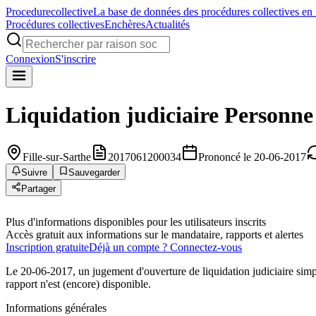
Procedure
collective
La base de données des procédures collectives en
Procédures collectives
Enchères
Actualités
Connexion
S'inscrire
Liquidation judiciaire
Personne
Fille-sur-Sarthe
2017061200034
Prononcé le 20-06-2017
Suivre
Sauvegarder
Partager
Plus d'informations disponibles pour les utilisateurs inscrits
Accès gratuit aux informations sur le mandataire, rapports et alertes
Inscription gratuite
Déjà un compte ? Connectez-vous
Le 20-06-2017, un jugement d'ouverture de liquidation judiciaire sim
rapport n'est (encore) disponible.
Informations générales