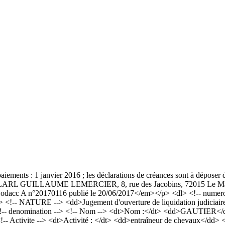
paiements : 1 janvier 2016 ; les déclarations de créances sont à déposer
ises : SELARL GUILLAUME LEMERCIER, 8, rue des Jacobins, 72015 Le M
acc A n°20170116 publié le 20/06/2017</em></p> <dl> <!-- numero a
 <!-- NATURE --> <dd>Jugement d'ouverture de liquidation judiciaire
<!-- denomination --> <!-- Nom --> <dt>Nom :</dt> <dd>GAUTIER</
 <!-- Activite --> <dt>Activité : </dt> <dd>entraîneur de chevaux</dd>