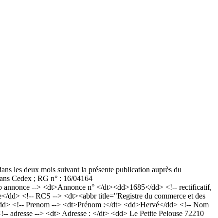
 dans les deux mois suivant la présente publication auprès du
ans Cedex ; RG n° : 16/04164
nnonce --> <dt>Annonce n° </dt><dd>1685</dd> <!-- rectificatif,
</dd> <!-- RCS --> <dt><abbr title="Registre du commerce et des
dd> <!-- Prenom --> <dt>Prénom :</dt> <dd>Hervé</dd> <!-- Nom
 <!-- adresse --> <dt> Adresse : </dt> <dd> Le Petite Pelouse 72210