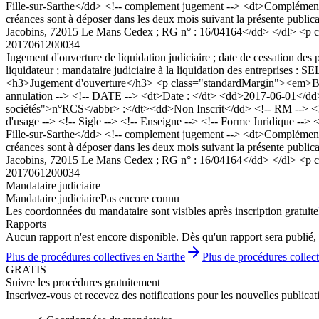
Fille-sur-Sarthe</dd> <!-- complement jugement --> <dt>Complément Ju
créances sont à déposer dans les deux mois suivant la présente pub
Jacobins, 72015 Le Mans Cedex ; RG n° : 16/04164</dd> </dl> <p c
2017061200034
Jugement d'ouverture de liquidation judiciaire ; date de cessation des 
liquidateur ; mandataire judiciaire à la liquidation des entrepr
<h3>Jugement d'ouverture</h3> <p class="standardMargin"><em>Bod
annulation --> <!-- DATE --> <dt>Date : </dt> <dd>2017-06-01</dd>
sociétés">n°RCS</abbr> :</dt><dd>Non Inscrit</dd> <!-- RM --> 
d'usage --> <!-- Sigle --> <!-- Enseigne --> <!-- Forme Juridique -->
Fille-sur-Sarthe</dd> <!-- complement jugement --> <dt>Complément Ju
créances sont à déposer dans les deux mois suivant la présente pub
Jacobins, 72015 Le Mans Cedex ; RG n° : 16/04164</dd> </dl> <p c
2017061200034
Mandataire judiciaire
Mandataire judiciaire
Pas encore connu
Les coordonnées du mandataire sont visibles après inscription gratuite
Rapports
Aucun rapport n'est encore disponible. Dès qu'un rapport sera publié, 
Plus de procédures collectives en Sarthe
Plus de procédures collect
GRATIS
Suivre les procédures gratuitement
Inscrivez-vous et recevez des notifications pour les nouvelles publicat