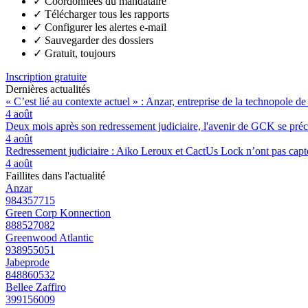
✓
Coordonnées du mandataire
✓
Télécharger tous les rapports
✓
Configurer les alertes e-mail
✓
Sauvegarder des dossiers
✓
Gratuit, toujours
Inscription gratuite
Dernières actualités
« C’est lié au contexte actuel » : Anzar, entreprise de la technopole de
4 août
Deux mois après son redressement judiciaire, l'avenir de GCK se préc
4 août
Redressement judiciaire : Aiko Leroux et CactUs Lock n’ont pas capté
4 août
Faillites dans l'actualité
Anzar
984357715
Green Corp Konnection
888527082
Greenwood Atlantic
938955051
Jabeprode
848860532
Bellee Zaffiro
399156009