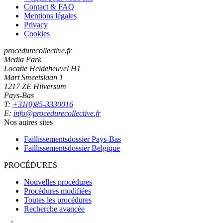
Contact & FAQ
Mentions légales
Privacy
Cookies
procedurecollective.fr
Media Park
Locatie Heideheuvel H1
Mart Smeetslaan 1
1217 ZE Hilversum
Pays-Bas
T:
+31(0)85-3330016
E:
info@procedurecollective.fr
Nos autres sites
Faillissementsdossier
Pays-Bas
Faillissementsdossier
Belgique
PROCÉDURES
Nouvelles procédures
Procédures modifiées
Toutes les procédures
Recherche avancée