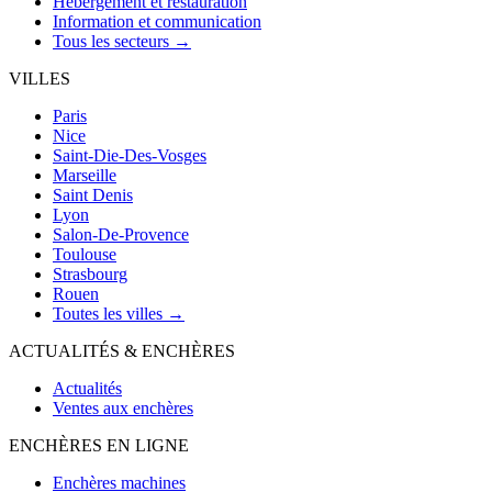
Hébergement et restauration
Information et communication
Tous les secteurs →
VILLES
Paris
Nice
Saint-Die-Des-Vosges
Marseille
Saint Denis
Lyon
Salon-De-Provence
Toulouse
Strasbourg
Rouen
Toutes les villes →
ACTUALITÉS & ENCHÈRES
Actualités
Ventes aux enchères
ENCHÈRES EN LIGNE
Enchères machines