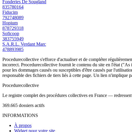
Fonderies De Sougland
835780164
Fiducim
792748089
Hopium
878729318
Soficoop
383755949
S.A.R.L. Verdant Marc
478893985
Procedurecollective s'efforce d'actualiser et de compléter régulièrement
incorrect. Procedurecollective fournit le contenu du site en l'état ("As
pour les dommages causés ou susceptibles d'être causés par l'utilisation
responsable des fichiers de tiers liés à cette page. Un lien n'implique p
Procedure
collective
Le registre complet des procédures collectives en France — redressemen
369.665
dossiers actifs
INFORMATIONS
À propos
Widget pour votre site