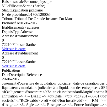
Raison sociale
Personne physique
Ville
Fille-sur-Sarthe (Sarthe)
Statut
Liquidation judiciaire
N° de procédure
2017061200034
Tribunal
Tribunal De Grande Instance Du Mans
Prononcé le
01-06-2017
Établissements / adresses
Depuis
Type
Adresse
Adresse d'établissement
0
72210 Fille-sur-Sarthe
Voir sur la carte
Adresse d'établissement
0
72210 Fille-sur-Sarthe
Voir sur la carte
Publications
Date
Description
Référence
20-06-2017
Jugement d'ouverture de liquidation judiciaire ; date de cessation des 
liquidateur ; mandataire judiciaire à la liquidation des entrepr
<h3>Jugement d'ouverture</h3> <p class="standardMargin"><em>Bod
annulation --> <!-- DATE --> <dt>Date : </dt> <dd>2017-06-01</dd>
sociétés">n°RCS</abbr> :</dt><dd>Non Inscrit</dd> <!-- RM --> 
d'usage --> <!-- Sigle --> <!-- Enseigne --> <!-- Forme Juridique -->