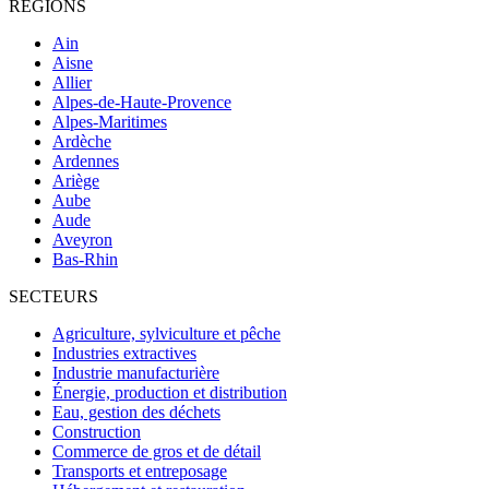
RÉGIONS
Ain
Aisne
Allier
Alpes-de-Haute-Provence
Alpes-Maritimes
Ardèche
Ardennes
Ariège
Aube
Aude
Aveyron
Bas-Rhin
SECTEURS
Agriculture, sylviculture et pêche
Industries extractives
Industrie manufacturière
Énergie, production et distribution
Eau, gestion des déchets
Construction
Commerce de gros et de détail
Transports et entreposage