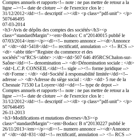
Comptes annuels et rapports<!-- note : ne pas mettre de retour a la
ligne --><!-- date de cloture --> de l'exercice clos le :
31/12/2012</dd><!-- descriptif --></dl> <p class="pdf-unit"> </p>
507646495
07-03-2014
<h3>Avis de dépôts des comptes des sociétés</h3><p
class="standardMargin"><em>Bodacc C n°20140015 publié le
07/03/2014</em></p><dl><!-- numero annonce --><dt>Annonce
n° </dt><dd>5418</dd><!-- rectificatif, annulation --> <!-- RCS -->
<dt> <abbr title="Registre du commerce et des
sociétés">n°RCS</abbr> :</dt><dd>507 646 495RCSChalon-sur-
Saône</dd><!-- denomination --> <dt>Dénomination sociale : </dt>
<dd>L.C.P. CONSEIL</dd><!-- sigle --><!-- forme juridique -->
<dt>Forme : </dt> <dd>Société à responsabilité limitée</dd><!--
adresse --> <dt>Adresse du siège social : </dt> <dd> 5 rue de la
Chesnaie 71530 La Loyere</dd><dd><!-- type de depot -->
Comptes annuels et rapports<!-- note : ne pas mettre de retour a la
ligne --><!-- date de cloture --> de l'exercice clos le :
31/12/2012</dd><!-- descriptif --></dl> <p class="pdf-unit"> </p>
507646495
26-11-2013
<h3>Modifications et mutations diverses</h3><p
class="standardMargin"><em>Bodacc B n°20130227 publié le
26/11/2013</em></p><dl><!-- numero annonce --><dt>Annonce
n° </dt><dd>831</dd><!-- rectificatif, annulation --> <!-- RCS -->