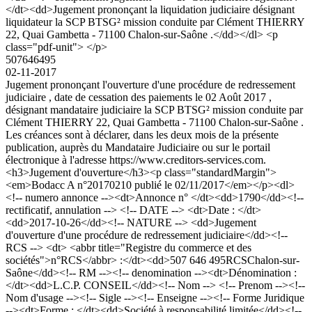
</dt><dd>Jugement prononçant la liquidation judiciaire désignant
liquidateur la SCP BTSG² mission conduite par Clément THIERRY
22, Quai Gambetta - 71100 Chalon-sur-Saône .</dd></dl> <p
class="pdf-unit"> </p>
507646495
02-11-2017
Jugement prononçant l'ouverture d'une procédure de redressement
judiciaire , date de cessation des paiements le 02 Août 2017 ,
désignant mandataire judiciaire la SCP BTSG² mission conduite par
Clément THIERRY 22, Quai Gambetta - 71100 Chalon-sur-Saône .
Les créances sont à déclarer, dans les deux mois de la présente
publication, auprès du Mandataire Judiciaire ou sur le portail
électronique à l'adresse https://www.creditors-services.com.
<h3>Jugement d'ouverture</h3><p class="standardMargin">
<em>Bodacc A n°20170210 publié le 02/11/2017</em></p><dl>
<!-- numero annonce --><dt>Annonce n° </dt><dd>1790</dd><!--
rectificatif, annulation --> <!-- DATE --> <dt>Date : </dt>
<dd>2017-10-26</dd><!-- NATURE --> <dd>Jugement
d'ouverture d'une procédure de redressement judiciaire</dd><!--
RCS --> <dt> <abbr title="Registre du commerce et des
sociétés">n°RCS</abbr> :</dt><dd>507 646 495RCSChalon-sur-
Saône</dd><!-- RM --><!-- denomination --><dt>Dénomination :
</dt><dd>L.C.P. CONSEIL</dd><!-- Nom --> <!-- Prenom --><!--
Nom d'usage --><!-- Sigle --><!-- Enseigne --><!-- Forme Juridique
--><dt>Forme : </dt><dd>Société à responsabilité limitée</dd><!--