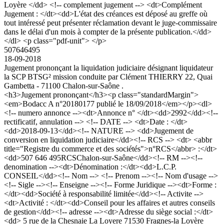
Loyère </dd> <!-- complement jugement --> <dt>Complément
Jugement : </dt><dd>L'état des créances est déposé au greffe où
tout intéressé peut présenter réclamation devant le juge-commissaire
dans le délai d'un mois à compter de la présente publication.</dd>
</dl> <p class="pdf-unit"> </p>
507646495
18-09-2018
Jugement prononçant la liquidation judiciaire désignant liquidateur
la SCP BTSG² mission conduite par Clément THIERRY 22, Quai
Gambetta - 71100 Chalon-sur-Saône .
<h3>Jugement prononçant</h3><p class="standardMargin">
<em>Bodacc A n°20180177 publié le 18/09/2018</em></p><dl>
<!-- numero annonce --><dt>Annonce n° </dt><dd>2992</dd><!--
rectificatif, annulation --> <!-- DATE --> <dt>Date : </dt>
<dd>2018-09-13</dd><!-- NATURE --> <dd>Jugement de
conversion en liquidation judiciaire</dd><!-- RCS --> <dt> <abbr
title="Registre du commerce et des sociétés">n°RCS</abbr> :</dt>
<dd>507 646 495RCSChalon-sur-Saône</dd><!-- RM --><!--
denomination --><dt>Dénomination :</dt><dd>L.C.P.
CONSEIL</dd><!-- Nom --> <!-- Prenom --><!-- Nom d'usage -->
<!-- Sigle --><!-- Enseigne --><!-- Forme Juridique --><dt>Forme :
</dt><dd>Société à responsabilité limitée</dd><!-- Activite -->
<dt>Activité : </dt><dd>Conseil pour les affaires et autres conseils
de gestion</dd><!-- adresse --><dt>Adresse du siège social :</dt>
<dd> 5 rue de la Chesnaie La Loyere 71530 Fragnes-la Loyère