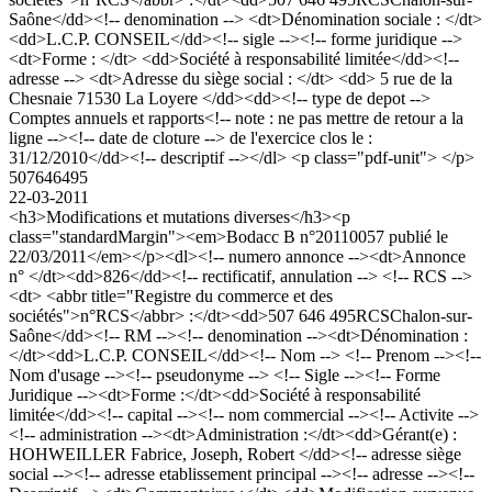
Saône</dd><!-- denomination --> <dt>Dénomination sociale : </dt>
<dd>L.C.P. CONSEIL</dd><!-- sigle --><!-- forme juridique -->
<dt>Forme : </dt> <dd>Société à responsabilité limitée</dd><!--
adresse --> <dt>Adresse du siège social : </dt> <dd> 5 rue de la
Chesnaie 71530 La Loyere </dd><dd><!-- type de depot -->
Comptes annuels et rapports<!-- note : ne pas mettre de retour a la
ligne --><!-- date de cloture --> de l'exercice clos le :
31/12/2010</dd><!-- descriptif --></dl> <p class="pdf-unit"> </p>
507646495
22-03-2011
<h3>Modifications et mutations diverses</h3><p
class="standardMargin"><em>Bodacc B n°20110057 publié le
22/03/2011</em></p><dl><!-- numero annonce --><dt>Annonce
n° </dt><dd>826</dd><!-- rectificatif, annulation --> <!-- RCS -->
<dt> <abbr title="Registre du commerce et des
sociétés">n°RCS</abbr> :</dt><dd>507 646 495RCSChalon-sur-
Saône</dd><!-- RM --><!-- denomination --><dt>Dénomination :
</dt><dd>L.C.P. CONSEIL</dd><!-- Nom --> <!-- Prenom --><!--
Nom d'usage --><!-- pseudonyme --> <!-- Sigle --><!-- Forme
Juridique --><dt>Forme :</dt><dd>Société à responsabilité
limitée</dd><!-- capital --><!-- nom commercial --><!-- Activite -->
<!-- administration --><dt>Administration :</dt><dd>Gérant(e) :
HOHWEILLER Fabrice, Joseph, Robert </dd><!-- adresse siège
social --><!-- adresse etablissement principal --><!-- adresse --><!--