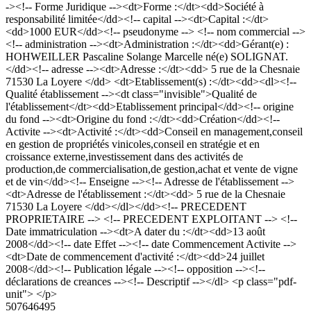
-><!-- Forme Juridique --><dt>Forme :</dt><dd>Société à
responsabilité limitée</dd><!-- capital --><dt>Capital :</dt>
<dd>1000 EUR</dd><!-- pseudonyme --> <!-- nom commercial -->
<!-- administration --><dt>Administration :</dt><dd>Gérant(e) :
HOHWEILLER Pascaline Solange Marcelle né(e) SOLIGNAT.
</dd><!-- adresse --><dt>Adresse :</dt><dd> 5 rue de la Chesnaie
71530 La Loyere </dd> <dt>Etablissement(s) :</dt><dd><dl><!--
Qualité établissement --><dt class="invisible">Qualité de
l'établissement</dt><dd>Etablissement principal</dd><!-- origine
du fond --><dt>Origine du fond :</dt><dd>Création</dd><!--
Activite --><dt>Activité :</dt><dd>Conseil en management,conseil
en gestion de propriétés vinicoles,conseil en stratégie et en
croissance externe,investissement dans des activités de
production,de commercialisation,de gestion,achat et vente de vigne
et de vin</dd><!-- Enseigne --><!-- Adresse de l'établissement -->
<dt>Adresse de l'établissement :</dt><dd> 5 rue de la Chesnaie
71530 La Loyere </dd></dl></dd><!-- PRECEDENT
PROPRIETAIRE --> <!-- PRECEDENT EXPLOITANT --> <!--
Date immatriculation --><dt>A dater du :</dt><dd>13 août
2008</dd><!-- date Effet --><!-- date Commencement Activite -->
<dt>Date de commencement d'activité :</dt><dd>24 juillet
2008</dd><!-- Publication légale --><!-- opposition --><!--
déclarations de creances --><!-- Descriptif --></dl> <p class="pdf-
unit"> </p>
507646495