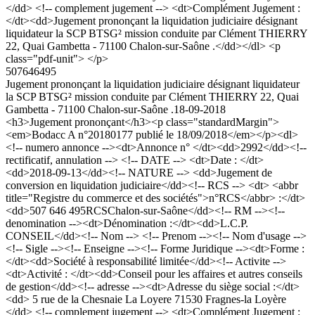
</dd> <!-- complement jugement --> <dt>Complément Jugement :
</dt><dd>Jugement prononçant la liquidation judiciaire désignant
liquidateur la SCP BTSG² mission conduite par Clément THIERRY
22, Quai Gambetta - 71100 Chalon-sur-Saône .</dd></dl> <p
class="pdf-unit"> </p>
507646495
Jugement prononçant la liquidation judiciaire désignant liquidateur
la SCP BTSG² mission conduite par Clément THIERRY 22, Quai
Gambetta - 71100 Chalon-sur-Saône .
18-09-2018
<h3>Jugement prononçant</h3><p class="standardMargin">
<em>Bodacc A n°20180177 publié le 18/09/2018</em></p><dl>
<!-- numero annonce --><dt>Annonce n° </dt><dd>2992</dd><!--
rectificatif, annulation --> <!-- DATE --> <dt>Date : </dt>
<dd>2018-09-13</dd><!-- NATURE --> <dd>Jugement de
conversion en liquidation judiciaire</dd><!-- RCS --> <dt> <abbr
title="Registre du commerce et des sociétés">n°RCS</abbr> :</dt>
<dd>507 646 495RCSChalon-sur-Saône</dd><!-- RM --><!--
denomination --><dt>Dénomination :</dt><dd>L.C.P.
CONSEIL</dd><!-- Nom --> <!-- Prenom --><!-- Nom d'usage -->
<!-- Sigle --><!-- Enseigne --><!-- Forme Juridique --><dt>Forme :
</dt><dd>Société à responsabilité limitée</dd><!-- Activite -->
<dt>Activité : </dt><dd>Conseil pour les affaires et autres conseils
de gestion</dd><!-- adresse --><dt>Adresse du siège social :</dt>
<dd> 5 rue de la Chesnaie La Loyere 71530 Fragnes-la Loyère
</dd> <!-- complement jugement --> <dt>Complément Jugement :