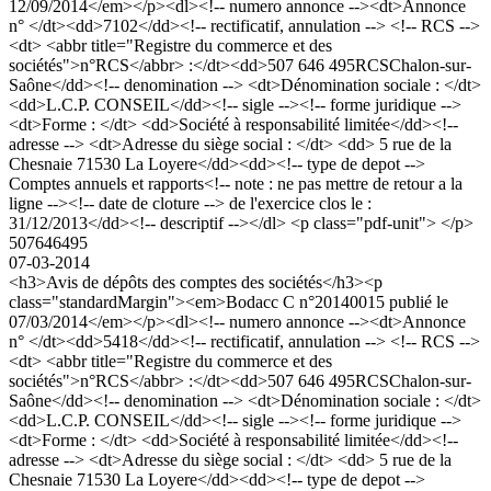
12/09/2014</em></p><dl><!-- numero annonce --><dt>Annonce
n° </dt><dd>7102</dd><!-- rectificatif, annulation --> <!-- RCS -->
<dt> <abbr title="Registre du commerce et des
sociétés">n°RCS</abbr> :</dt><dd>507 646 495RCSChalon-sur-
Saône</dd><!-- denomination --> <dt>Dénomination sociale : </dt>
<dd>L.C.P. CONSEIL</dd><!-- sigle --><!-- forme juridique -->
<dt>Forme : </dt> <dd>Société à responsabilité limitée</dd><!--
adresse --> <dt>Adresse du siège social : </dt> <dd> 5 rue de la
Chesnaie 71530 La Loyere</dd><dd><!-- type de depot -->
Comptes annuels et rapports<!-- note : ne pas mettre de retour a la
ligne --><!-- date de cloture --> de l'exercice clos le :
31/12/2013</dd><!-- descriptif --></dl> <p class="pdf-unit"> </p>
507646495
07-03-2014
<h3>Avis de dépôts des comptes des sociétés</h3><p
class="standardMargin"><em>Bodacc C n°20140015 publié le
07/03/2014</em></p><dl><!-- numero annonce --><dt>Annonce
n° </dt><dd>5418</dd><!-- rectificatif, annulation --> <!-- RCS -->
<dt> <abbr title="Registre du commerce et des
sociétés">n°RCS</abbr> :</dt><dd>507 646 495RCSChalon-sur-
Saône</dd><!-- denomination --> <dt>Dénomination sociale : </dt>
<dd>L.C.P. CONSEIL</dd><!-- sigle --><!-- forme juridique -->
<dt>Forme : </dt> <dd>Société à responsabilité limitée</dd><!--
adresse --> <dt>Adresse du siège social : </dt> <dd> 5 rue de la
Chesnaie 71530 La Loyere</dd><dd><!-- type de depot -->