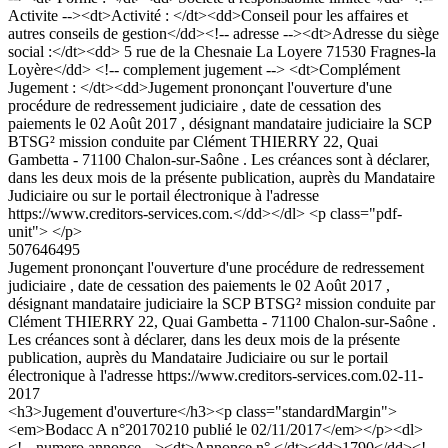
Activite --><dt>Activité : </dt><dd>Conseil pour les affaires et
autres conseils de gestion</dd><!-- adresse --><dt>Adresse du siège
social :</dt><dd> 5 rue de la Chesnaie La Loyere 71530 Fragnes-la
Loyère</dd> <!-- complement jugement --> <dt>Complément
Jugement : </dt><dd>Jugement prononçant l'ouverture d'une
procédure de redressement judiciaire , date de cessation des
paiements le 02 Août 2017 , désignant mandataire judiciaire la SCP
BTSG² mission conduite par Clément THIERRY 22, Quai
Gambetta - 71100 Chalon-sur-Saône . Les créances sont à déclarer,
dans les deux mois de la présente publication, auprès du Mandataire
Judiciaire ou sur le portail électronique à l'adresse
https://www.creditors-services.com.</dd></dl> <p class="pdf-
unit"> </p>
507646495
Jugement prononçant l'ouverture d'une procédure de redressement
judiciaire , date de cessation des paiements le 02 Août 2017 ,
désignant mandataire judiciaire la SCP BTSG² mission conduite par
Clément THIERRY 22, Quai Gambetta - 71100 Chalon-sur-Saône .
Les créances sont à déclarer, dans les deux mois de la présente
publication, auprès du Mandataire Judiciaire ou sur le portail
électronique à l'adresse https://www.creditors-services.com.
02-11-
2017
<h3>Jugement d'ouverture</h3><p class="standardMargin">
<em>Bodacc A n°20170210 publié le 02/11/2017</em></p><dl>
<!-- numero annonce --><dt>Annonce n° </dt><dd>1790</dd><!--