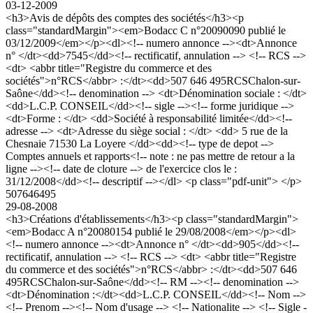
03-12-2009
<h3>Avis de dépôts des comptes des sociétés</h3><p
class="standardMargin"><em>Bodacc C n°20090090 publié le
03/12/2009</em></p><dl><!-- numero annonce --><dt>Annonce
n° </dt><dd>7545</dd><!-- rectificatif, annulation --> <!-- RCS -->
<dt> <abbr title="Registre du commerce et des
sociétés">n°RCS</abbr> :</dt><dd>507 646 495RCSChalon-sur-
Saône</dd><!-- denomination --> <dt>Dénomination sociale : </dt>
<dd>L.C.P. CONSEIL</dd><!-- sigle --><!-- forme juridique -->
<dt>Forme : </dt> <dd>Société à responsabilité limitée</dd><!--
adresse --> <dt>Adresse du siège social : </dt> <dd> 5 rue de la
Chesnaie 71530 La Loyere </dd><dd><!-- type de depot -->
Comptes annuels et rapports<!-- note : ne pas mettre de retour a la
ligne --><!-- date de cloture --> de l'exercice clos le :
31/12/2008</dd><!-- descriptif --></dl> <p class="pdf-unit"> </p>
507646495
29-08-2008
<h3>Créations d'établissements</h3><p class="standardMargin">
<em>Bodacc A n°20080154 publié le 29/08/2008</em></p><dl>
<!-- numero annonce --><dt>Annonce n° </dt><dd>905</dd><!--
rectificatif, annulation --> <!-- RCS --> <dt> <abbr title="Registre
du commerce et des sociétés">n°RCS</abbr> :</dt><dd>507 646
495RCSChalon-sur-Saône</dd><!-- RM --><!-- denomination -->
<dt>Dénomination :</dt><dd>L.C.P. CONSEIL</dd><!-- Nom -->
<!-- Prenom --><!-- Nom d'usage --> <!-- Nationalite --> <!-- Sigle -