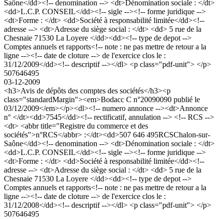
Saône</dd><!-- denomination --> <dt>Dénomination sociale : </dt>
<dd>L.C.P. CONSEIL</dd><!-- sigle --><!-- forme juridique -->
<dt>Forme : </dt> <dd>Société à responsabilité limitée</dd><!--
adresse --> <dt>Adresse du siège social : </dt> <dd> 5 rue de la
Chesnaie 71530 La Loyere </dd><dd><!-- type de depot -->
Comptes annuels et rapports<!-- note : ne pas mettre de retour a la
ligne --><!-- date de cloture --> de l'exercice clos le :
31/12/2009</dd><!-- descriptif --></dl> <p class="pdf-unit"> </p>
507646495
03-12-2009
<h3>Avis de dépôts des comptes des sociétés</h3><p
class="standardMargin"><em>Bodacc C n°20090090 publié le
03/12/2009</em></p><dl><!-- numero annonce --><dt>Annonce
n° </dt><dd>7545</dd><!-- rectificatif, annulation --> <!-- RCS -->
<dt> <abbr title="Registre du commerce et des
sociétés">n°RCS</abbr> :</dt><dd>507 646 495RCSChalon-sur-
Saône</dd><!-- denomination --> <dt>Dénomination sociale : </dt>
<dd>L.C.P. CONSEIL</dd><!-- sigle --><!-- forme juridique -->
<dt>Forme : </dt> <dd>Société à responsabilité limitée</dd><!--
adresse --> <dt>Adresse du siège social : </dt> <dd> 5 rue de la
Chesnaie 71530 La Loyere </dd><dd><!-- type de depot -->
Comptes annuels et rapports<!-- note : ne pas mettre de retour a la
ligne --><!-- date de cloture --> de l'exercice clos le :
31/12/2008</dd><!-- descriptif --></dl> <p class="pdf-unit"> </p>
507646495