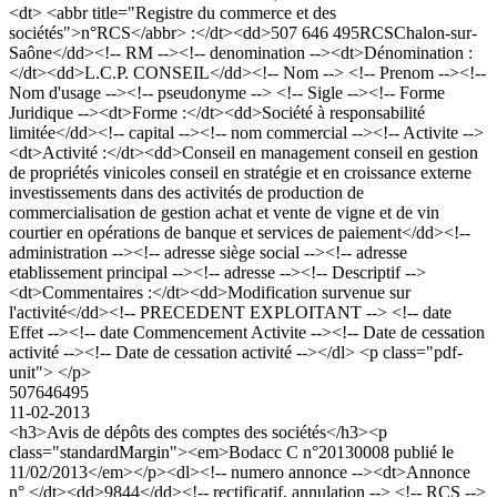
<dt> <abbr title="Registre du commerce et des
sociétés">n°RCS</abbr> :</dt><dd>507 646 495RCSChalon-sur-
Saône</dd><!-- RM --><!-- denomination --><dt>Dénomination :
</dt><dd>L.C.P. CONSEIL</dd><!-- Nom --> <!-- Prenom --><!--
Nom d'usage --><!-- pseudonyme --> <!-- Sigle --><!-- Forme
Juridique --><dt>Forme :</dt><dd>Société à responsabilité
limitée</dd><!-- capital --><!-- nom commercial --><!-- Activite -->
<dt>Activité :</dt><dd>Conseil en management conseil en gestion
de propriétés vinicoles conseil en stratégie et en croissance externe
investissements dans des activités de production de
commercialisation de gestion achat et vente de vigne et de vin
courtier en opérations de banque et services de paiement</dd><!--
administration --><!-- adresse siège social --><!-- adresse
etablissement principal --><!-- adresse --><!-- Descriptif -->
<dt>Commentaires :</dt><dd>Modification survenue sur
l'activité</dd><!-- PRECEDENT EXPLOITANT --> <!-- date
Effet --><!-- date Commencement Activite --><!-- Date de cessation
activité --><!-- Date de cessation activité --></dl> <p class="pdf-
unit"> </p>
507646495
11-02-2013
<h3>Avis de dépôts des comptes des sociétés</h3><p
class="standardMargin"><em>Bodacc C n°20130008 publié le
11/02/2013</em></p><dl><!-- numero annonce --><dt>Annonce
n° </dt><dd>9844</dd><!-- rectificatif, annulation --> <!-- RCS -->