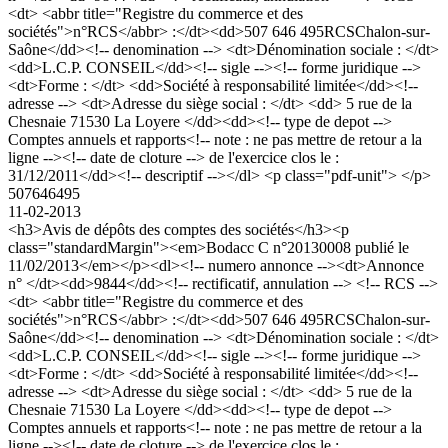
<dt> <abbr title="Registre du commerce et des
sociétés">n°RCS</abbr> :</dt><dd>507 646 495RCSChalon-sur-
Saône</dd><!-- denomination --> <dt>Dénomination sociale : </dt>
<dd>L.C.P. CONSEIL</dd><!-- sigle --><!-- forme juridique -->
<dt>Forme : </dt> <dd>Société à responsabilité limitée</dd><!--
adresse --> <dt>Adresse du siège social : </dt> <dd> 5 rue de la
Chesnaie 71530 La Loyere </dd><dd><!-- type de depot -->
Comptes annuels et rapports<!-- note : ne pas mettre de retour a la
ligne --><!-- date de cloture --> de l'exercice clos le :
31/12/2011</dd><!-- descriptif --></dl> <p class="pdf-unit"> </p>
507646495
11-02-2013
<h3>Avis de dépôts des comptes des sociétés</h3><p
class="standardMargin"><em>Bodacc C n°20130008 publié le
11/02/2013</em></p><dl><!-- numero annonce --><dt>Annonce
n° </dt><dd>9844</dd><!-- rectificatif, annulation --> <!-- RCS -->
<dt> <abbr title="Registre du commerce et des
sociétés">n°RCS</abbr> :</dt><dd>507 646 495RCSChalon-sur-
Saône</dd><!-- denomination --> <dt>Dénomination sociale : </dt>
<dd>L.C.P. CONSEIL</dd><!-- sigle --><!-- forme juridique -->
<dt>Forme : </dt> <dd>Société à responsabilité limitée</dd><!--
adresse --> <dt>Adresse du siège social : </dt> <dd> 5 rue de la
Chesnaie 71530 La Loyere </dd><dd><!-- type de depot -->
Comptes annuels et rapports<!-- note : ne pas mettre de retour a la
ligne --><!-- date de cloture --> de l'exercice clos le :