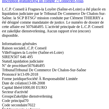
Inscription gratuite
Déjà un compte ? Connectez-vous
L.C.P. Conseil à Fragnes-la Loyère (Saône-et-Loire) a été placée en
liquidation judiciaire par le Tribunal De Commerce De Chalon-Sur-
Saône. la SCP BTSG² mission conduite par Clément THIERRY a
été désigné comme mandataire de justice. Le numéro de dossier de
cette affaire est 507646495. L'activité principale de L.C.P. Conseil
est zakelijke dienstverlening. Aucun rapport n'est (encore)
disponible.
Informations générales
Raison sociale
L.C.P. Conseil
Ville
Fragnes-la Loyère (Saône-et-Loire)
SIREN
507 646 495
Statut
Liquidation judiciaire
N° de procédure
507646495
Tribunal
Tribunal De Commerce De Chalon-Sur-Saône
Prononcé le
13-09-2018
Forme juridique
Société À Responsabilité Limitée
Date de création
13-08-2008
Capital libéré
1000,00 EURO
Secteur d'activité
Groupe
Zakelijke dienstverlening
Code principal
70
Code secondaire
7022