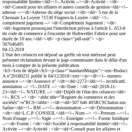
responsabilité limitée</dd><!-- Activite --><dt>Activité : </dt>
<dd>Conseil pour les affaires et autres conseils de gestion</dd><!--
adresse --><dt>Adresse du siège social :</dt><dd> 5 rue de la
Chesnaie La Loyere 71530 Fragnes-la Loyère </dd> <!--
complement jugement --> <dt>Complément Jugement : </dt>
<dd>Jugement prononçant l'interdiction prévue à l'article L. 653-8
du code de commerce à l'encontre de Hohweiller Fabrice pour une
durée de 10 ans.</dd></dl> <p class="pdf-unit"> </p>
507646495
04-12-2018
L'état des créances est déposé au greffe où tout intéressé peut
présenter réclamation devant le juge-commissaire dans le délai d'un
mois à compter de la présente publication.
<h3>Avis de dépôt</h3><p class="standardMargin"><em>Bodacc
A n°20180231 publié le 04/12/2018</em></p><dl><!-- numero
annonce --><dt>Annonce n° </dt><dd>2272</dd><!-- rectificatif,
annulation --> <!-- DATE --> <dt>Date : </dt><dd>2018-11-
23</dd><!-- NATURE --> <dd>Dépôt de l'état des créances</dd>
<!-- RCS --> <dt> <abbr title="Registre du commerce et des
sociétés">n°RCS</abbr> :</dt><dd>507 646 495RCSChalon-sur-
Saône</dd><!-- RM --><!-- denomination --><dt>Dénomination :
</dt><dd>L.C.P. CONSEIL</dd><!-- Nom --> <!-- Prenom --><!--
Nom d'usage --><!-- Sigle --><!-- Enseigne --><!-- Forme Juridique
--><dt>Forme : </dt><dd>Société à responsabilité limitée</dd><!--
Activite --><dt>Activité : </dt><dd>Conseil pour les affaires et