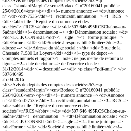
<h3>Avis de dépôts des comptes des sociétés</h3><p
class="standardMargin"><em>Bodacc C n°20160041 publié le
25/04/2016</em></p><dl><!-- numero annonce --><dt>Annonce
n° </dt><dd>7535</dd><!-- rectificatif, annulation --> <!-- RCS -->
<dt> <abbr title="Registre du commerce et des
sociétés">n°RCS</abbr> :</dt><dd>507 646 495RCSChalon-sur-
Saône</dd><!-- denomination --> <dt>Dénomination sociale : </dt>
<dd>L.C.P. CONSEIL</dd><!-- sigle --><!-- forme juridique -->
<dt>Forme : </dt> <dd>Société à responsabilité limitée</dd><!--
adresse --> <dt>Adresse du siège social : </dt> <dd> 5 rue de la
Chesnaie 71530 La Loyere</dd><dd><!-- type de depot -->
Comptes annuels et rapports<!-- note : ne pas mettre de retour a la
ligne --><!-- date de cloture --> de l'exercice clos le :
31/12/2014</dd><!-- descriptif --></dl> <p class="pdf-unit"> </p>
507646495
25-04-2016
<h3>Avis de dépôts des comptes des sociétés</h3><p
class="standardMargin"><em>Bodacc C n°20160041 publié le
25/04/2016</em></p><dl><!-- numero annonce --><dt>Annonce
n° </dt><dd>7535</dd><!-- rectificatif, annulation --> <!-- RCS -->
<dt> <abbr title="Registre du commerce et des
sociétés">n°RCS</abbr> :</dt><dd>507 646 495RCSChalon-sur-
Saône</dd><!-- denomination --> <dt>Dénomination sociale : </dt>
<dd>L.C.P. CONSEIL</dd><!-- sigle --><!-- forme juridique -->
<dt>Forme : </dt> <dd>Société à responsabilité limitée</dd><!--