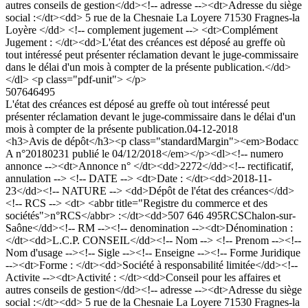
autres conseils de gestion</dd><!-- adresse --><dt>Adresse du siège
social :</dt><dd> 5 rue de la Chesnaie La Loyere 71530 Fragnes-la
Loyère </dd> <!-- complement jugement --> <dt>Complément
Jugement : </dt><dd>L'état des créances est déposé au greffe où
tout intéressé peut présenter réclamation devant le juge-commissaire
dans le délai d'un mois à compter de la présente publication.</dd>
</dl> <p class="pdf-unit"> </p>
507646495
L'état des créances est déposé au greffe où tout intéressé peut
présenter réclamation devant le juge-commissaire dans le délai d'un
mois à compter de la présente publication.
04-12-2018
<h3>Avis de dépôt</h3><p class="standardMargin"><em>Bodacc
A n°20180231 publié le 04/12/2018</em></p><dl><!-- numero
annonce --><dt>Annonce n° </dt><dd>2272</dd><!-- rectificatif,
annulation --> <!-- DATE --> <dt>Date : </dt><dd>2018-11-
23</dd><!-- NATURE --> <dd>Dépôt de l'état des créances</dd>
<!-- RCS --> <dt> <abbr title="Registre du commerce et des
sociétés">n°RCS</abbr> :</dt><dd>507 646 495RCSChalon-sur-
Saône</dd><!-- RM --><!-- denomination --><dt>Dénomination :
</dt><dd>L.C.P. CONSEIL</dd><!-- Nom --> <!-- Prenom --><!--
Nom d'usage --><!-- Sigle --><!-- Enseigne --><!-- Forme Juridique
--><dt>Forme : </dt><dd>Société à responsabilité limitée</dd><!--
Activite --><dt>Activité : </dt><dd>Conseil pour les affaires et
autres conseils de gestion</dd><!-- adresse --><dt>Adresse du siège
social :</dt><dd> 5 rue de la Chesnaie La Loyere 71530 Fragnes-la