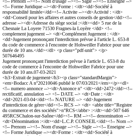
<!-- Prenom --><!-- Nom d'usage --><!-- Sigle --><!-- Enseigne -->
<!-- Forme Juridique --><dt>Forme : </dt><dd>Société à
responsabilité limitée</dd><!-- Activite --><dt>Activité : </dt>
<dd>Conseil pour les affaires et autres conseils de gestion</dd><!--
adresse --><dt>Adresse du siège social :</dt><dd> 5 rue de la
Chesnaie La Loyere 71530 Fragnes-la Loyère </dd> <!--
complement jugement --> <dt>Complément Jugement : </dt>
<dd>Jugement prononçant l'interdiction prévue à l'article L. 653-8
du code de commerce à l'encontre de Hohweiller Fabrice pour une
durée de 10 ans.</dd></dl> <p class="pdf-unit"> </p>
507646495
Jugement prononçant l'interdiction prévue à l'article L. 653-8 du
code de commerce à l'encontre de Hohweiller Fabrice pour une
durée de 10 ans.
07-03-2021
<h3>Extrait de jugement</h3><p class="standardMargin">
<em>Bodacc A n°20210046 publié le 07/03/2021</em></p><dl>
<!-- numero annonce --><dt>Annonce n° </dt><dd>2472</dd><!--
rectificatif, annulation --> <!-- DATE --> <dt>Date : </dt>
<dd>2021-03-04</dd><!-- NATURE --> <dd>Jugement
d'interdiction de gérer</dd><!-- RCS --> <dt> <abbr title="Registre
du commerce et des sociétés">n°RCS</abbr> :</dt><dd>507 646
495RCSChalon-sur-Saône</dd><!-- RM --><!-- denomination -->
<dt>Dénomination :</dt><dd>L.C.P. CONSEIL</dd><!-- Nom -->
<!-- Prenom --><!-- Nom d'usage --><!-- Sigle --><!-- Enseigne -->
<!-- Forme Juridique --><dt>Forme : </dt><dd>Société à