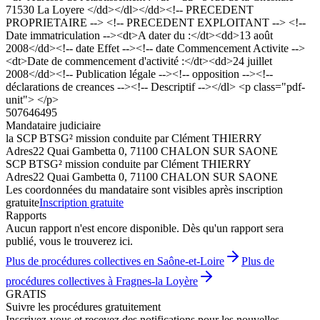
71530 La Loyere </dd></dl></dd><!-- PRECEDENT
PROPRIETAIRE --> <!-- PRECEDENT EXPLOITANT --> <!--
Date immatriculation --><dt>A dater du :</dt><dd>13 août
2008</dd><!-- date Effet --><!-- date Commencement Activite -->
<dt>Date de commencement d'activité :</dt><dd>24 juillet
2008</dd><!-- Publication légale --><!-- opposition --><!--
déclarations de creances --><!-- Descriptif --></dl> <p class="pdf-
unit"> </p>
507646495
Mandataire judiciaire
la SCP BTSG² mission conduite par Clément THIERRY
Adres
22 Quai Gambetta 0, 71100 CHALON SUR SAONE
SCP BTSG² mission conduite par Clément THIERRY
Adres
22 Quai Gambetta 0, 71100 CHALON SUR SAONE
Les coordonnées du mandataire sont visibles après inscription
gratuite
Inscription gratuite
Rapports
Aucun rapport n'est encore disponible. Dès qu'un rapport sera
publié, vous le trouverez ici.
Plus de procédures collectives en Saône-et-Loire
Plus de
procédures collectives à Fragnes-la Loyère
GRATIS
Suivre les procédures gratuitement
Inscrivez-vous et recevez des notifications pour les nouvelles