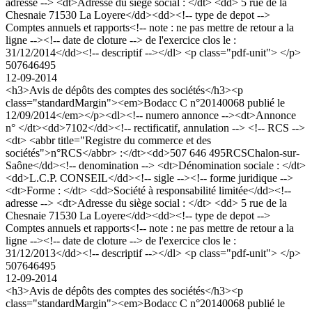
adresse --> <dt>Adresse du siège social : </dt> <dd> 5 rue de la
Chesnaie 71530 La Loyere</dd><dd><!-- type de depot -->
Comptes annuels et rapports<!-- note : ne pas mettre de retour a la
ligne --><!-- date de cloture --> de l'exercice clos le :
31/12/2014</dd><!-- descriptif --></dl> <p class="pdf-unit"> </p>
507646495
12-09-2014
<h3>Avis de dépôts des comptes des sociétés</h3><p
class="standardMargin"><em>Bodacc C n°20140068 publié le
12/09/2014</em></p><dl><!-- numero annonce --><dt>Annonce
n° </dt><dd>7102</dd><!-- rectificatif, annulation --> <!-- RCS -->
<dt> <abbr title="Registre du commerce et des
sociétés">n°RCS</abbr> :</dt><dd>507 646 495RCSChalon-sur-
Saône</dd><!-- denomination --> <dt>Dénomination sociale : </dt>
<dd>L.C.P. CONSEIL</dd><!-- sigle --><!-- forme juridique -->
<dt>Forme : </dt> <dd>Société à responsabilité limitée</dd><!--
adresse --> <dt>Adresse du siège social : </dt> <dd> 5 rue de la
Chesnaie 71530 La Loyere</dd><dd><!-- type de depot -->
Comptes annuels et rapports<!-- note : ne pas mettre de retour a la
ligne --><!-- date de cloture --> de l'exercice clos le :
31/12/2013</dd><!-- descriptif --></dl> <p class="pdf-unit"> </p>
507646495
12-09-2014
<h3>Avis de dépôts des comptes des sociétés</h3><p
class="standardMargin"><em>Bodacc C n°20140068 publié le