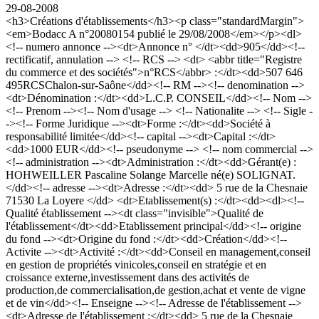
29-08-2008
<h3>Créations d'établissements</h3><p class="standardMargin">
<em>Bodacc A n°20080154 publié le 29/08/2008</em></p><dl>
<!-- numero annonce --><dt>Annonce n° </dt><dd>905</dd><!--
rectificatif, annulation --> <!-- RCS --> <dt> <abbr title="Registre
du commerce et des sociétés">n°RCS</abbr> :</dt><dd>507 646
495RCSChalon-sur-Saône</dd><!-- RM --><!-- denomination -->
<dt>Dénomination :</dt><dd>L.C.P. CONSEIL</dd><!-- Nom -->
<!-- Prenom --><!-- Nom d'usage --> <!-- Nationalite --> <!-- Sigle -
-><!-- Forme Juridique --><dt>Forme :</dt><dd>Société à
responsabilité limitée</dd><!-- capital --><dt>Capital :</dt>
<dd>1000 EUR</dd><!-- pseudonyme --> <!-- nom commercial -->
<!-- administration --><dt>Administration :</dt><dd>Gérant(e) :
HOHWEILLER Pascaline Solange Marcelle né(e) SOLIGNAT.
</dd><!-- adresse --><dt>Adresse :</dt><dd> 5 rue de la Chesnaie
71530 La Loyere </dd> <dt>Etablissement(s) :</dt><dd><dl><!--
Qualité établissement --><dt class="invisible">Qualité de
l'établissement</dt><dd>Etablissement principal</dd><!-- origine
du fond --><dt>Origine du fond :</dt><dd>Création</dd><!--
Activite --><dt>Activité :</dt><dd>Conseil en management,conseil
en gestion de propriétés vinicoles,conseil en stratégie et en
croissance externe,investissement dans des activités de
production,de commercialisation,de gestion,achat et vente de vigne
et de vin</dd><!-- Enseigne --><!-- Adresse de l'établissement -->
<dt>Adresse de l'établissement :</dt><dd> 5 rue de la Chesnaie