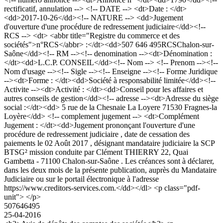
rectificatif, annulation --> <!-- DATE --> <dt>Date : </dt>
<dd>2017-10-26</dd><!-- NATURE --> <dd>Jugement
d'ouverture d'une procédure de redressement judiciaire</dd><!--
RCS --> <dt> <abbr title="Registre du commerce et des
sociétés">n°RCS</abbr> :</dt><dd>507 646 495RCSChalon-sur-
Saône</dd><!-- RM --><!-- denomination --><dt>Dénomination :
</dt><dd>L.C.P. CONSEIL</dd><!-- Nom --> <!-- Prenom --><!--
Nom d'usage --><!-- Sigle --><!-- Enseigne --><!-- Forme Juridique
--><dt>Forme : </dt><dd>Société à responsabilité limitée</dd><!--
Activite --><dt>Activité : </dt><dd>Conseil pour les affaires et
autres conseils de gestion</dd><!-- adresse --><dt>Adresse du siège
social :</dt><dd> 5 rue de la Chesnaie La Loyere 71530 Fragnes-la
Loyère</dd> <!-- complement jugement --> <dt>Complément
Jugement : </dt><dd>Jugement prononçant l'ouverture d'une
procédure de redressement judiciaire , date de cessation des
paiements le 02 Août 2017 , désignant mandataire judiciaire la SCP
BTSG² mission conduite par Clément THIERRY 22, Quai
Gambetta - 71100 Chalon-sur-Saône . Les créances sont à déclarer,
dans les deux mois de la présente publication, auprès du Mandataire
Judiciaire ou sur le portail électronique à l'adresse
https://www.creditors-services.com.</dd></dl> <p class="pdf-
unit"> </p>
507646495
25-04-2016