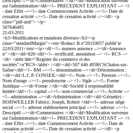
Descriptif --><dt>Commentaires :</dt><dd>Modification survenue
sur l'administration</dd><!-- PRECEDENT EXPLOITANT --> <!-
- date Effet --><!-- date Commencement Activite --><!-- Date de
cessation activité --><!-- Date de cessation activité --></dl> <p
class="pdf-unit"> </p>
507646495
22-03-2011
<h3>Modifications et mutations diverses</h3><p
class="standardMargin"><em>Bodacc B n°20110057 publié le
22/03/2011</em></p><dl><!-- numero annonce --><dt>Annonce
n° </dt><dd>826</dd><!-- rectificatif, annulation --> <!-- RCS -->
<dt> <abbr title="Registre du commerce et des
sociétés">n°RCS</abbr> :</dt><dd>507 646 495RCSChalon-sur-
Saône</dd><!-- RM --><!-- denomination --><dt>Dénomination :
</dt><dd>L.C.P. CONSEIL</dd><!-- Nom --> <!-- Prenom --><!--
Nom d'usage --><!-- pseudonyme --> <!-- Sigle --><!-- Forme
Juridique --><dt>Forme :</dt><dd>Société à responsabilité
limitée</dd><!-- capital --><!-- nom commercial --><!-- Activite -->
<!-- administration --><dt>Administration :</dt><dd>Gérant(e) :
HOHWEILLER Fabrice, Joseph, Robert </dd><!-- adresse siège
social --><!-- adresse etablissement principal --><!-- adresse --><!--
Descriptif --><dt>Commentaires :</dt><dd>Modification survenue
sur l'administration</dd><!-- PRECEDENT EXPLOITANT --> <!-
- date Effet --><!-- date Commencement Activite --><!-- Date de
cessation activité --><!-- Date de cessation activité --></dl> <p