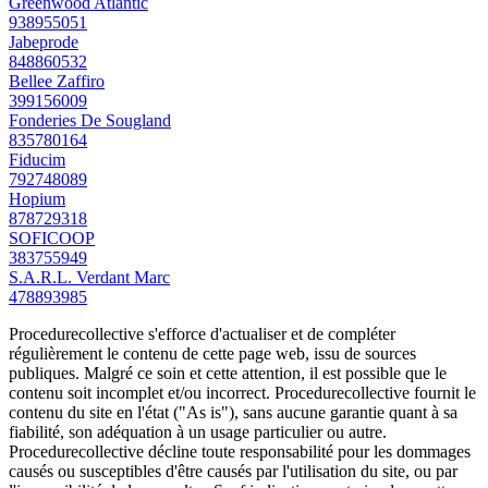
Greenwood Atlantic
938955051
Jabeprode
848860532
Bellee Zaffiro
399156009
Fonderies De Sougland
835780164
Fiducim
792748089
Hopium
878729318
SOFICOOP
383755949
S.A.R.L. Verdant Marc
478893985
Procedurecollective s'efforce d'actualiser et de compléter
régulièrement le contenu de cette page web, issu de sources
publiques. Malgré ce soin et cette attention, il est possible que le
contenu soit incomplet et/ou incorrect. Procedurecollective fournit le
contenu du site en l'état ("As is"), sans aucune garantie quant à sa
fiabilité, son adéquation à un usage particulier ou autre.
Procedurecollective décline toute responsabilité pour les dommages
causés ou susceptibles d'être causés par l'utilisation du site, ou par