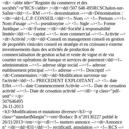
<dt> <abbr title="Registre du commerce et des
sociétés">n°RCS</abbr> :</dt><dd>507 646 495RCSChalon-sur-
Saône</dd><!-- RM --><!-- denomination --><dt>Dénomination :
</dt><dd>L.C.P. CONSEIL</dd><!-- Nom --> <!-- Prenom --><!--
Nom d'usage --><!-- pseudonyme --> <!-- Sigle --><!-- Forme
Juridique --><dt>Forme :</dt><dd>Société à responsabilité
limitée</dd><!-- capital --><!-- nom commercial --><!-- Activite -->
<dt>Activité :</dt><dd>Conseil en management conseil en gestion
de propriétés vinicoles conseil en stratégie et en croissance externe
investissements dans des activités de production de
commercialisation de gestion achat et vente de vigne et de vin
courtier en opérations de banque et services de paiement</dd><!--
administration --><!-- adresse siège social --><!-- adresse
etablissement principal --><!-- adresse --><!-- Descriptif -->
<dt>Commentaires :</dt><dd>Modification survenue sur
l'activité</dd><!-- PRECEDENT EXPLOITANT --> <!-- date
Effet --><!-- date Commencement Activite --><!-- Date de cessation
activité --><!-- Date de cessation activité --></dl> <p class="pdf-
unit"> </p>
507646495
26-11-2013
<h3>Modifications et mutations diverses</h3><p
class="standardMargin"><em>Bodacc B n°20130227 publié le
26/11/2013</em></p><dl><!-- numero annonce --><dt>Annonce
n° </dt><dd>831</dd><!-- rectificatif, annulation --> <!-- RCS -->