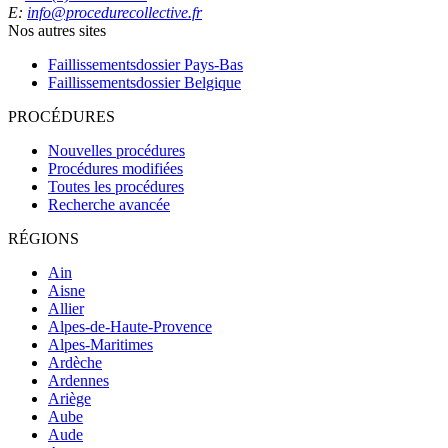
E:
info@procedurecollective.fr
Nos autres sites
Faillissementsdossier
Pays-Bas
Faillissementsdossier
Belgique
PROCÉDURES
Nouvelles procédures
Procédures modifiées
Toutes les procédures
Recherche avancée
RÉGIONS
Ain
Aisne
Allier
Alpes-de-Haute-Provence
Alpes-Maritimes
Ardèche
Ardennes
Ariège
Aube
Aude