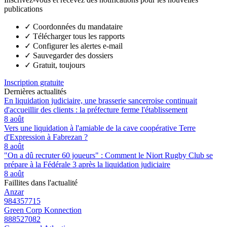
publications
✓
Coordonnées du mandataire
✓
Télécharger tous les rapports
✓
Configurer les alertes e-mail
✓
Sauvegarder des dossiers
✓
Gratuit, toujours
Inscription gratuite
Dernières actualités
En liquidation judiciaire, une brasserie sancerroise continuait
d'accueillir des clients : la préfecture ferme l'établissement
8 août
Vers une liquidation à l'amiable de la cave coopérative Terre
d'Expression à Fabrezan ?
8 août
"On a dû recruter 60 joueurs" : Comment le Niort Rugby Club se
prépare à la Fédérale 3 après la liquidation judiciaire
8 août
Faillites dans l'actualité
Anzar
984357715
Green Corp Konnection
888527082