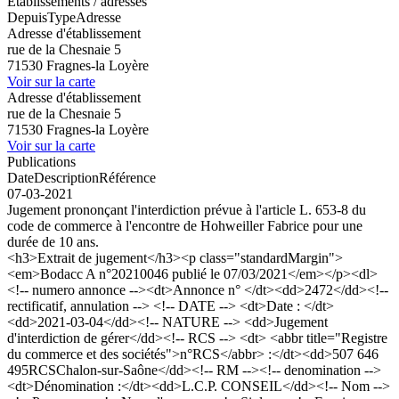
Établissements / adresses
Depuis
Type
Adresse
Adresse d'établissement
rue de la Chesnaie 5
71530 Fragnes-la Loyère
Voir sur la carte
Adresse d'établissement
rue de la Chesnaie 5
71530 Fragnes-la Loyère
Voir sur la carte
Publications
Date
Description
Référence
07-03-2021
Jugement prononçant l'interdiction prévue à l'article L. 653-8 du
code de commerce à l'encontre de Hohweiller Fabrice pour une
durée de 10 ans.
<h3>Extrait de jugement</h3><p class="standardMargin">
<em>Bodacc A n°20210046 publié le 07/03/2021</em></p><dl>
<!-- numero annonce --><dt>Annonce n° </dt><dd>2472</dd><!--
rectificatif, annulation --> <!-- DATE --> <dt>Date : </dt>
<dd>2021-03-04</dd><!-- NATURE --> <dd>Jugement
d'interdiction de gérer</dd><!-- RCS --> <dt> <abbr title="Registre
du commerce et des sociétés">n°RCS</abbr> :</dt><dd>507 646
495RCSChalon-sur-Saône</dd><!-- RM --><!-- denomination -->
<dt>Dénomination :</dt><dd>L.C.P. CONSEIL</dd><!-- Nom -->