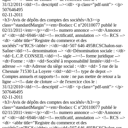
31/12/2011</dd><!-- descriptif --></dl> <p class="pdf-unit"> </p>
507646495
02-11-2011
<h3>Avis de dépôts des comptes des sociétés</h3><p
class="standardMargin"><em>Bodacc C n°20110077 publié le
02/11/2011</em></p><dl><!-- numero annonce --><dt>Annonce
n° </dt><dd>6946</dd><!-- rectificatif, annulation --> <!-- RCS -->
<dt> <abbr title="Registre du commerce et des
sociétés">n°RCS</abbr> :</dt><dd>507 646 495RCSChalon-sur-
Saône</dd><!-- denomination --> <dt>Dénomination sociale : </dt>
<dd>L.C.P. CONSEIL</dd><!-- sigle --><!-- forme juridique -->
<dt>Forme : </dt> <dd>Société à responsabilité limitée</dd><!--
adresse --> <dt>Adresse du siège social : </dt> <dd> 5 rue de la
Chesnaie 71530 La Loyere </dd><dd><!-- type de depot -->
Comptes annuels et rapports<!-- note : ne pas mettre de retour a la
ligne --><!-- date de cloture --> de l'exercice clos le :
31/12/2010</dd><!-- descriptif --></dl> <p class="pdf-unit"> </p>
507646495
02-11-2011
<h3>Avis de dépôts des comptes des sociétés</h3><p
class="standardMargin"><em>Bodacc C n°20110077 publié le
02/11/2011</em></p><dl><!-- numero annonce --><dt>Annonce
n° </dt><dd>6946</dd><!-- rectificatif, annulation --> <!-- RCS -->
<dt> <abbr title="Registre du commerce et des
sociétés">n°RCS</abbr> :</dt><dd>507 646 495RCSChalon-sur-