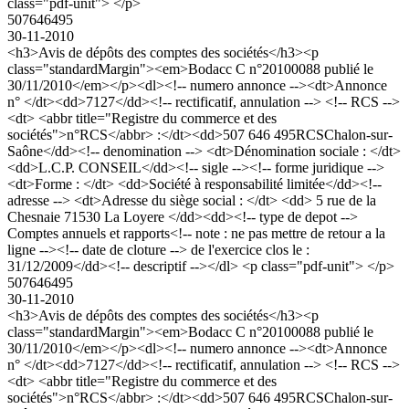
class="pdf-unit"> </p>
507646495
30-11-2010
<h3>Avis de dépôts des comptes des sociétés</h3><p
class="standardMargin"><em>Bodacc C n°20100088 publié le
30/11/2010</em></p><dl><!-- numero annonce --><dt>Annonce
n° </dt><dd>7127</dd><!-- rectificatif, annulation --> <!-- RCS -->
<dt> <abbr title="Registre du commerce et des
sociétés">n°RCS</abbr> :</dt><dd>507 646 495RCSChalon-sur-
Saône</dd><!-- denomination --> <dt>Dénomination sociale : </dt>
<dd>L.C.P. CONSEIL</dd><!-- sigle --><!-- forme juridique -->
<dt>Forme : </dt> <dd>Société à responsabilité limitée</dd><!--
adresse --> <dt>Adresse du siège social : </dt> <dd> 5 rue de la
Chesnaie 71530 La Loyere </dd><dd><!-- type de depot -->
Comptes annuels et rapports<!-- note : ne pas mettre de retour a la
ligne --><!-- date de cloture --> de l'exercice clos le :
31/12/2009</dd><!-- descriptif --></dl> <p class="pdf-unit"> </p>
507646495
30-11-2010
<h3>Avis de dépôts des comptes des sociétés</h3><p
class="standardMargin"><em>Bodacc C n°20100088 publié le
30/11/2010</em></p><dl><!-- numero annonce --><dt>Annonce
n° </dt><dd>7127</dd><!-- rectificatif, annulation --> <!-- RCS -->
<dt> <abbr title="Registre du commerce et des
sociétés">n°RCS</abbr> :</dt><dd>507 646 495RCSChalon-sur-