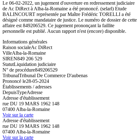
Le 06-02-2022, un jugement d'ouverture en redressement judiciaire
de Ac DiRect à Alba-la-Romaine a été prononcé. (selarl) Etude
BALINCOURT représentée par Maître Frédéric TORELLI a été
désigné comme mandataire de justice. Le numéro de dossier de cette
affaire est 849206529. Ce jugement prononçant la faillite
personnelle est publié. Aucun rapport n'est (encore) disponible.
Informations générales
Raison sociale
Ac DiRect
Ville
Alba-la-Romaine
SIREN
849 206 529
Statut
Liquidation judiciaire
N° de procédure
849206529
Tribunal
Tribunal De Commerce D'aubenas
Prononcé le
28-05-2024
Établissements / adresses
Depuis
Type
Adresse
Adresse d'établissement
rue DU 19 MARS 1962 148
07400 Alba-la-Romaine
Voir sur la carte
Adresse d'établissement
rue DU 19 MARS 1962 148
07400 Alba-la-Romaine
Voir sur la carte