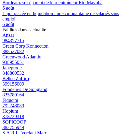
Bordeaux se séparent de leur entraîneur Rio Mavuba
6 août
Lippi placée en liquidation : une cinquantaine de salariés sans
emploi
6 août
Faillites dans l'actualité
Anzar
984357715
Green Corp Konnection
888527082
Greenwood Atlantic
938955051
Jabeprode
848860532
Bellee Zaffiro
399156009
Fonderies De Sougland
835780164
Fiducim
792748089
Hopium
878729318
SOFICOOP
383755949
S.A.R.L. Verdant Marc