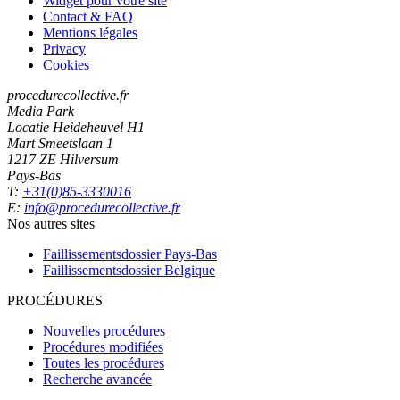
Widget pour votre site
Contact & FAQ
Mentions légales
Privacy
Cookies
procedurecollective.fr
Media Park
Locatie Heideheuvel H1
Mart Smeetslaan 1
1217 ZE Hilversum
Pays-Bas
T:
+31(0)85-3330016
E:
info@procedurecollective.fr
Nos autres sites
Faillissementsdossier
Pays-Bas
Faillissementsdossier
Belgique
PROCÉDURES
Nouvelles procédures
Procédures modifiées
Toutes les procédures
Recherche avancée