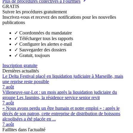
Plus de procédures collectives à Fourmies
GRATIS
Suivre les procédures gratuitement
Inscrivez-vous et recevez des notifications pour les nouvelles
publications
✓
Coordonnées du mandataire
✓
Télécharger tous les rapports
✓
Configurer les alertes e-mail
✓
Sauvegarder des dossiers
✓
Gratuit, toujours
Inscription gratuite
Dernières actualités
Le Delta Festival placé en liquidation judiciaire à Marseille, mais
une reprise reste possible
7 août
Villeneuve-sur-Lot : un mois après la liquidation judiciaire du
groupe Les Jasmins, la résidence service senior revit
7 août
« Nous avons perdu un être humain et notre emploi » : après le
décès de son patron, cette entreprise de distribution de boissons
alcoolisées a été placée en ...
7 août
Faillites dans l'actualité