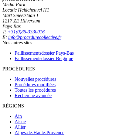
Media Park
Locatie Heideheuvel H1
Mart Smeetslaan 1
1217 ZE Hilversum
Pays-Bas
T:
+31(0)85-3330016
E:
info@procedurecollective.fr
Nos autres sites
Faillissementsdossier
Pays-Bas
Faillissementsdossier
Belgique
PROCÉDURES
Nouvelles procédures
Procédures modifiées
Toutes les procédures
Recherche avancée
RÉGIONS
Ain
Aisne
Allier
Alpes-de-Haute-Provence