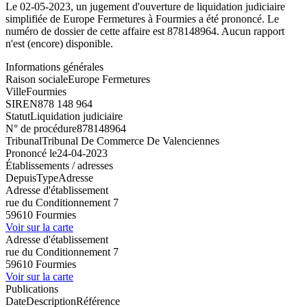
Le 02-05-2023, un jugement d'ouverture de liquidation judiciaire
simplifiée de Europe Fermetures à Fourmies a été prononcé. Le
numéro de dossier de cette affaire est 878148964. Aucun rapport
n'est (encore) disponible.
Informations générales
Raison sociale
Europe Fermetures
Ville
Fourmies
SIREN
878 148 964
Statut
Liquidation judiciaire
N° de procédure
878148964
Tribunal
Tribunal De Commerce De Valenciennes
Prononcé le
24-04-2023
Établissements / adresses
Depuis
Type
Adresse
Adresse d'établissement
rue du Conditionnement 7
59610 Fourmies
Voir sur la carte
Adresse d'établissement
rue du Conditionnement 7
59610 Fourmies
Voir sur la carte
Publications
Date
Description
Référence