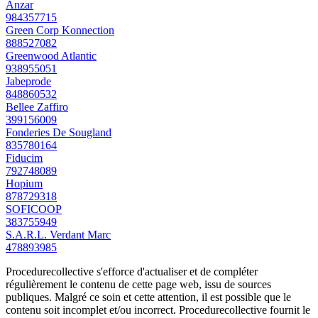
Anzar
984357715
Green Corp Konnection
888527082
Greenwood Atlantic
938955051
Jabeprode
848860532
Bellee Zaffiro
399156009
Fonderies De Sougland
835780164
Fiducim
792748089
Hopium
878729318
SOFICOOP
383755949
S.A.R.L. Verdant Marc
478893985
Procedurecollective s'efforce d'actualiser et de compléter
régulièrement le contenu de cette page web, issu de sources
publiques. Malgré ce soin et cette attention, il est possible que le
contenu soit incomplet et/ou incorrect. Procedurecollective fournit le