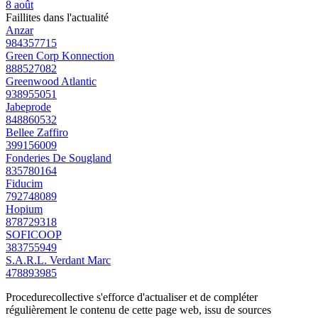
8 août
Faillites dans l'actualité
Anzar
984357715
Green Corp Konnection
888527082
Greenwood Atlantic
938955051
Jabeprode
848860532
Bellee Zaffiro
399156009
Fonderies De Sougland
835780164
Fiducim
792748089
Hopium
878729318
SOFICOOP
383755949
S.A.R.L. Verdant Marc
478893985
Procedurecollective s'efforce d'actualiser et de compléter
régulièrement le contenu de cette page web, issu de sources