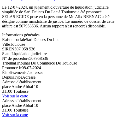
Le 12-07-2024, un jugement d'ouverture de liquidation judiciaire
simplifiée de Sarl Delices Du Lac à Toulouse a été prononcé.
SELAS EGIDE prise en la personne de Me Alix BRENAC a été
désigné comme mandataire de justice. Le numéro de dossier de cette
affaire est 507958536. Aucun rapport n'est (encore) disponible.
Informations générales
Raison sociale
Sarl Delices Du Lac
Ville
Toulouse
SIREN
507 958 536
Statut
Liquidation judiciaire
N° de procédure
507958536
Tribunal
Tribunal De Commerce De Toulouse
Prononcé le
08-07-2024
Établissements / adresses
Depuis
Type
Adresse
Adresse d'établissement
place André Abbal 10
31100 Toulouse
Voir sur la carte
Adresse d'établissement
place André Abbal 10
31100 Toulouse
Voir sur la carte