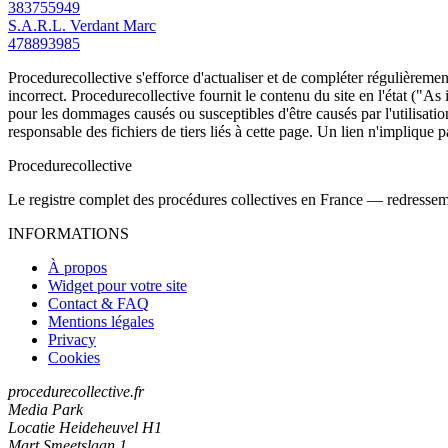
383755949
S.A.R.L. Verdant Marc
478893985
Procedurecollective s'efforce d'actualiser et de compléter régulièrement
incorrect. Procedurecollective fournit le contenu du site en l'état ("As
pour les dommages causés ou susceptibles d'être causés par l'utilisation
responsable des fichiers de tiers liés à cette page. Un lien n'implique p
Procedure
collective
Le registre complet des procédures collectives en France — redressemen
INFORMATIONS
À propos
Widget pour votre site
Contact & FAQ
Mentions légales
Privacy
Cookies
procedurecollective.fr
Media Park
Locatie Heideheuvel H1
Mart Smeetslaan 1