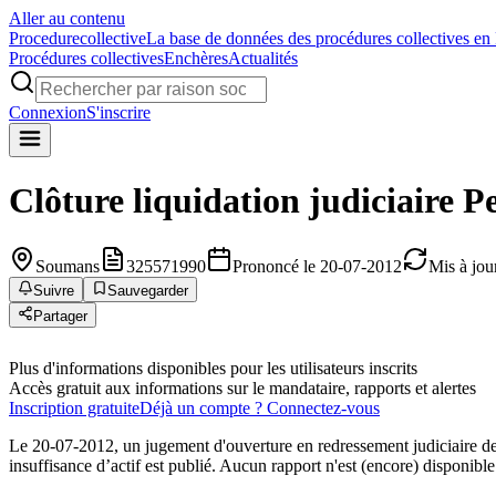
Aller au contenu
Procedure
collective
La base de données des procédures collectives en
Procédures collectives
Enchères
Actualités
Connexion
S'inscrire
Clôture liquidation judiciaire
P
Soumans
325571990
Prononcé le 20-07-2012
Mis à jou
Suivre
Sauvegarder
Partager
Plus d'informations disponibles pour les utilisateurs inscrits
Accès gratuit aux informations sur le mandataire, rapports et alertes
Inscription gratuite
Déjà un compte ? Connectez-vous
Le 20-07-2012, un jugement d'ouverture en redressement judiciaire d
insuffisance d’actif est publié. Aucun rapport n'est (encore) disponible