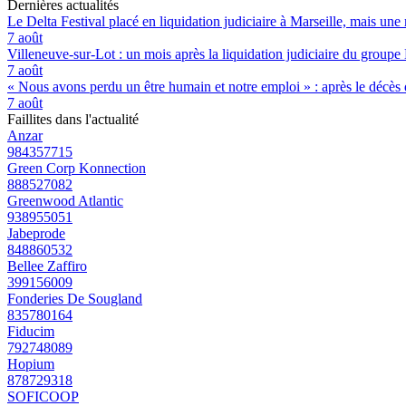
Dernières actualités
Le Delta Festival placé en liquidation judiciaire à Marseille, mais une 
7 août
Villeneuve-sur-Lot : un mois après la liquidation judiciaire du groupe 
7 août
« Nous avons perdu un être humain et notre emploi » : après le décès de
7 août
Faillites dans l'actualité
Anzar
984357715
Green Corp Konnection
888527082
Greenwood Atlantic
938955051
Jabeprode
848860532
Bellee Zaffiro
399156009
Fonderies De Sougland
835780164
Fiducim
792748089
Hopium
878729318
SOFICOOP