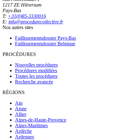
1217 ZE Hilversum
Pays-Bas
T:
+31(0)85-3330016
E:
info@procedurecollective.fr
Nos autres sites
Faillissementsdossier
Pays-Bas
Faillissementsdossier
Belgique
PROCÉDURES
Nouvelles procédures
Procédures modifiées
Toutes les procédures
Recherche avancée
RÉGIONS
Ain
Aisne
Allier
Alpes-de-Haute-Provence
Alpes-Maritimes
Ardèche
Ardennes