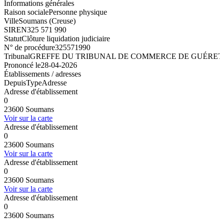
Informations générales
Raison sociale
Personne physique
Ville
Soumans (Creuse)
SIREN
325 571 990
Statut
Clôture liquidation judiciaire
N° de procédure
325571990
Tribunal
GREFFE DU TRIBUNAL DE COMMERCE DE GUÉRE
Prononcé le
28-04-2026
Établissements / adresses
Depuis
Type
Adresse
Adresse d'établissement
0
23600 Soumans
Voir sur la carte
Adresse d'établissement
0
23600 Soumans
Voir sur la carte
Adresse d'établissement
0
23600 Soumans
Voir sur la carte
Adresse d'établissement
0
23600 Soumans