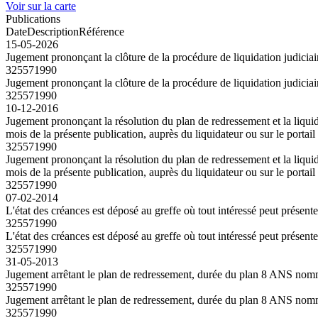
Voir sur la carte
Publications
Date
Description
Référence
15-05-2026
Jugement prononçant la clôture de la procédure de liquidation judiciair
325571990
Jugement prononçant la clôture de la procédure de liquidation judiciair
325571990
10-12-2016
Jugement prononçant la résolution du plan de redressement et la liquid
mois de la présente publication, auprès du liquidateur ou sur le portai
325571990
Jugement prononçant la résolution du plan de redressement et la liquid
mois de la présente publication, auprès du liquidateur ou sur le portai
325571990
07-02-2014
L'état des créances est déposé au greffe où tout intéressé peut présent
325571990
L'état des créances est déposé au greffe où tout intéressé peut présent
325571990
31-05-2013
Jugement arrêtant le plan de redressement, durée du plan 8 ANS 
325571990
Jugement arrêtant le plan de redressement, durée du plan 8 ANS 
325571990