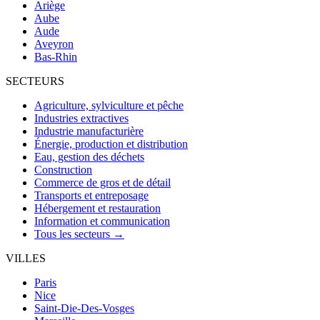
Ariège
Aube
Aude
Aveyron
Bas-Rhin
SECTEURS
Agriculture, sylviculture et pêche
Industries extractives
Industrie manufacturière
Énergie, production et distribution
Eau, gestion des déchets
Construction
Commerce de gros et de détail
Transports et entreposage
Hébergement et restauration
Information et communication
Tous les secteurs →
VILLES
Paris
Nice
Saint-Die-Des-Vosges