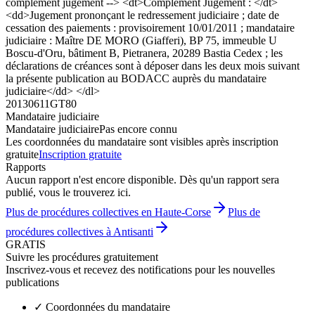
complement jugement --> <dt>Complément Jugement : </dt>
<dd>Jugement prononçant le redressement judiciaire ; date de
cessation des paiements : provisoirement 10/01/2011 ; mandataire
judiciaire : Maître DE MORO (Giafferi), BP 75, immeuble U
Boscu-d'Oru, bâtiment B, Pietranera, 20289 Bastia Cedex ; les
déclarations de créances sont à déposer dans les deux mois suivant
la présente publication au BODACC auprès du mandataire
judiciaire</dd> </dl>
20130611GT80
Mandataire judiciaire
Mandataire judiciaire
Pas encore connu
Les coordonnées du mandataire sont visibles après inscription
gratuite
Inscription gratuite
Rapports
Aucun rapport n'est encore disponible. Dès qu'un rapport sera
publié, vous le trouverez ici.
Plus de procédures collectives en Haute-Corse
Plus de
procédures collectives à Antisanti
GRATIS
Suivre les procédures gratuitement
Inscrivez-vous et recevez des notifications pour les nouvelles
publications
✓
Coordonnées du mandataire