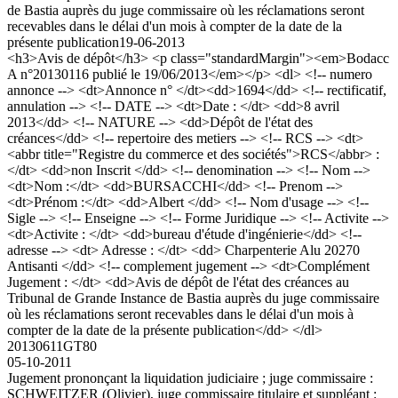
de Bastia auprès du juge commissaire où les réclamations seront
recevables dans le délai d'un mois à compter de la date de la
présente publication
19-06-2013
<h3>Avis de dépôt</h3> <p class="standardMargin"><em>Bodacc
A n°20130116 publié le 19/06/2013</em></p> <dl> <!-- numero
annonce --> <dt>Annonce n° </dt><dd>1694</dd> <!-- rectificatif,
annulation --> <!-- DATE --> <dt>Date : </dt> <dd>8 avril
2013</dd> <!-- NATURE --> <dd>Dépôt de l'état des
créances</dd> <!-- repertoire des metiers --> <!-- RCS --> <dt>
<abbr title="Registre du commerce et des sociétés">RCS</abbr> :
</dt> <dd>non Inscrit </dd> <!-- denomination --> <!-- Nom -->
<dt>Nom :</dt> <dd>BURSACCHI</dd> <!-- Prenom -->
<dt>Prénom :</dt> <dd>Albert </dd> <!-- Nom d'usage --> <!--
Sigle --> <!-- Enseigne --> <!-- Forme Juridique --> <!-- Activite -->
<dt>Activite : </dt> <dd>bureau d'étude d'ingénierie</dd> <!--
adresse --> <dt> Adresse : </dt> <dd> Charpenterie Alu 20270
Antisanti </dd> <!-- complement jugement --> <dt>Complément
Jugement : </dt> <dd>Avis de dépôt de l'état des créances au
Tribunal de Grande Instance de Bastia auprès du juge commissaire
où les réclamations seront recevables dans le délai d'un mois à
compter de la date de la présente publication</dd> </dl>
20130611GT80
05-10-2011
Jugement prononçant la liquidation judiciaire ; juge commissaire :
SCHWEITZER (Olivier), juge commissaire titulaire et suppléant :