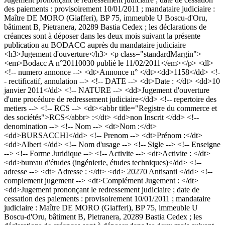
des paiements : provisoirement 10/01/2011 ; mandataire judiciaire :
Maître DE MORO (Giafferi), BP 75, immeuble U Boscu-d'Oru,
bâtiment B, Pietranera, 20289 Bastia Cedex ; les déclarations de
créances sont à déposer dans les deux mois suivant la présente
publication au BODACC auprès du mandataire judiciaire
<h3>Jugement d'ouverture</h3> <p class="standardMargin">
<em>Bodacc A n°20110030 publié le 11/02/2011</em></p> <dl>
<!-- numero annonce --> <dt>Annonce n° </dt><dd>1158</dd> <!-
- rectificatif, annulation --> <!-- DATE --> <dt>Date : </dt> <dd>10
janvier 2011</dd> <!-- NATURE --> <dd>Jugement d'ouverture
d'une procédure de redressement judiciaire</dd> <!-- repertoire des
metiers --> <!-- RCS --> <dt><abbr title="Registre du commerce et
des sociétés">RCS</abbr> :</dt> <dd>non Inscrit </dd> <!--
denomination --> <!-- Nom --> <dt>Nom :</dt>
<dd>BURSACCHI</dd> <!-- Prenom --> <dt>Prénom :</dt>
<dd>Albert </dd> <!-- Nom d'usage --> <!-- Sigle --> <!-- Enseigne
--> <!-- Forme Juridique --> <!-- Activite --> <dt>Activite : </dt>
<dd>bureau d'études (ingénierie, études techniques)</dd> <!--
adresse --> <dt> Adresse : </dt> <dd> 20270 Antisanti </dd> <!--
complement jugement --> <dt>Complément Jugement : </dt>
<dd>Jugement prononçant le redressement judiciaire ; date de
cessation des paiements : provisoirement 10/01/2011 ; mandataire
judiciaire : Maître DE MORO (Giafferi), BP 75, immeuble U
Boscu-d'Oru, bâtiment B, Pietranera, 20289 Bastia Cedex ; les