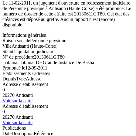
Le 11-02-2011, un jugement d'ouverture en redressement judiciaire
de Personne physique à Antisanti (Haute-Corse) a été prononcé. Le
numéro de dossier de cette affaire est 20130611GT80. Cet état des
créances est déposé au greffe. Aucun rapport n'est (encore)
disponible.
Informations générales
Raison sociale
Personne physique
Ville
Antisanti (Haute-Corse)
Statut
Liquidation judiciaire
N° de procédure
20130611GT80
Tribunal
Tribunal De Grande Instance De Bastia
Prononcé le
12-09-2011
Établissements / adresses
Depuis
Type
Adresse
Adresse d'établissement
0
20270 Antisanti
Voir sur la carte
Adresse d'établissement
0
20270 Antisanti
Voir sur la carte
Publications
Date
Description
Référence