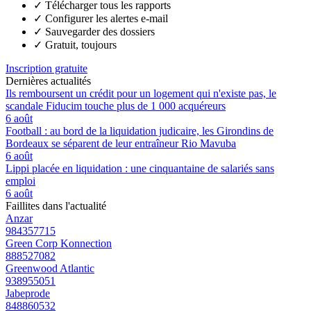
✓
Télécharger tous les rapports
✓
Configurer les alertes e-mail
✓
Sauvegarder des dossiers
✓
Gratuit, toujours
Inscription gratuite
Dernières actualités
Ils remboursent un crédit pour un logement qui n'existe pas, le
scandale Fiducim touche plus de 1 000 acquéreurs
6 août
Football : au bord de la liquidation judicaire, les Girondins de
Bordeaux se séparent de leur entraîneur Rio Mavuba
6 août
Lippi placée en liquidation : une cinquantaine de salariés sans
emploi
6 août
Faillites dans l'actualité
Anzar
984357715
Green Corp Konnection
888527082
Greenwood Atlantic
938955051
Jabeprode
848860532