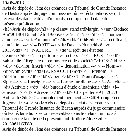
19-06-2013
Avis de dépôt de l'état des créances au Tribunal de Grande Instance
de Bastia auprès du juge commissaire où les réclamations seront
recevables dans le délai d'un mois à compter de la date de la
présente publication
<h3>Avis de dépôt</h3> <p class="standardMargin"><em>Bodacc
A n°20130116 publié le 19/06/2013</em></p> <dl> <!-- numero
annonce --> <dt>Annonce n° </dt><dd>1694</dd> <!-- rectificatif,
annulation --> <!-- DATE --> <dt>Date : </dt> <dd>8 avril
2013</dd> <!-- NATURE --> <dd>Dépôt de l'état des
créances</dd> <!-- repertoire des metiers --> <!-- RCS --> <dt>
<abbr title="Registre du commerce et des sociétés">RCS</abbr> :
</dt> <dd>non Inscrit </dd> <!-- denomination --> <!-- Nom -->
<dt>Nom :</dt> <dd>BURSACCHI</dd> <!-- Prenom -->
<dt>Prénom :</dt> <dd>Albert </dd> <!-- Nom d'usage --> <!--
Sigle --> <!-- Enseigne --> <!-- Forme Juridique --> <!-- Activite -->
<dt>Activite : </dt> <dd>bureau d'étude d'ingénierie</dd> <!--
adresse --> <dt> Adresse : </dt> <dd> Charpenterie Alu 20270
Antisanti </dd> <!-- complement jugement --> <dt>Complément
Jugement : </dt> <dd>Avis de dépôt de l'état des créances au
Tribunal de Grande Instance de Bastia auprès du juge commissaire
où les réclamations seront recevables dans le délai d'un mois à
compter de la date de la présente publication</dd> </dl>
20130611GT80
Avis de dépôt de l'état des créances au Tribunal de Grande Instance