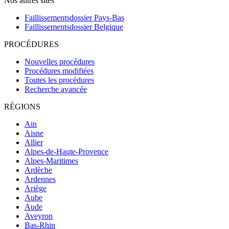
Nos autres sites
Faillissementsdossier
Pays-Bas
Faillissementsdossier
Belgique
PROCÉDURES
Nouvelles procédures
Procédures modifiées
Toutes les procédures
Recherche avancée
RÉGIONS
Ain
Aisne
Allier
Alpes-de-Haute-Provence
Alpes-Maritimes
Ardèche
Ardennes
Ariège
Aube
Aude
Aveyron
Bas-Rhin