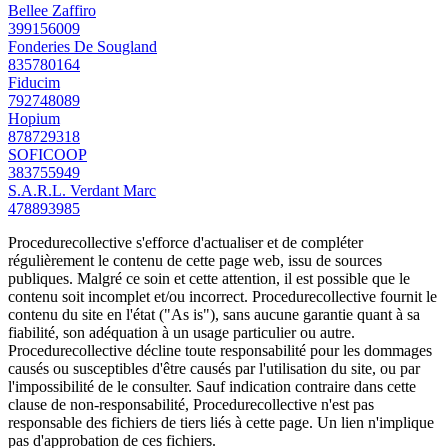
Bellee Zaffiro
399156009
Fonderies De Sougland
835780164
Fiducim
792748089
Hopium
878729318
SOFICOOP
383755949
S.A.R.L. Verdant Marc
478893985
Procedurecollective s'efforce d'actualiser et de compléter
régulièrement le contenu de cette page web, issu de sources
publiques. Malgré ce soin et cette attention, il est possible que le
contenu soit incomplet et/ou incorrect. Procedurecollective fournit le
contenu du site en l'état ("As is"), sans aucune garantie quant à sa
fiabilité, son adéquation à un usage particulier ou autre.
Procedurecollective décline toute responsabilité pour les dommages
causés ou susceptibles d'être causés par l'utilisation du site, ou par
l'impossibilité de le consulter. Sauf indication contraire dans cette
clause de non-responsabilité, Procedurecollective n'est pas
responsable des fichiers de tiers liés à cette page. Un lien n'implique
pas d'approbation de ces fichiers.