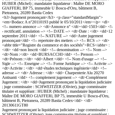
HUBER (Michel) ; mandataire liquidateur : Maître DE MORO
GIAFFERl, BP 75, immeuble U Boscu-d'Oru, bâtiment B,
Pietranera, 20289 Bastia Cedex
<h3>Jugement prononçant</h3> <p class="standardMargin">
<em>Bodacc A n°20110193 publié le 05/10/2011</em></p> <dl>
<!-- numero annonce --> <dt>Annonce n° </dt><dd>1503</dd> <!-
- rectificatif, annulation --> <!-- DATE --> <dt>Date : </dt> <dd>12
septembre 2011</dd> <!-- NATURE --> <dd>Autre jugement
prononçant</dd> <!-- repertoire des metiers --> <!-- RCS --> <dt>
<abbr title="Registre du commerce et des sociétés">RCS</abbr> :
</dt> <dd>non Inscrit </dd> <!-- denomination --> <!-- Nom -->
<dt>Nom :</dt> <dd>BURSACCHI</dd> <!-- Prenom -->
<dt>Prénom :</dt> <dd>Albert </dd> <!-- Nom d'usage --> <!--
Sigle --> <!-- Enseigne --> <!-- Forme Juridique --> <!-- Activite -->
<dt>Activite : </dt> <dd>études techniques ingénierie</dd> <!--
adresse --> <dt> Adresse : </dt> <dd> Charpenterie Alu 20270
Antisanti </dd> <!-- complement jugement --> <dt>Complément
Jugement : </dt> <dd>Jugement prononçant la liquidation judiciaire
; juge commissaire : SCHWEITZER (Olivier), juge commissaire
titulaire et suppléant : HUBER (Michel) ; mandataire liquidateur :
Maître DE MORO GIAFFERl, BP 75, immeuble U Boscu-d'Oru,
bâtiment B, Pietranera, 20289 Bastia Cedex</dd> </dl>
20130611GT80
Jugement prononçant la liquidation judiciaire ; juge commissaire :
SCHWEITZER (Olivier), juge commissaire titulaire et suppléant :