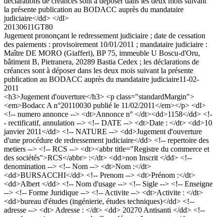
déclarations de créances sont à déposer dans les deux mois suivant
la présente publication au BODACC auprès du mandataire
judiciaire</dd> </dl>
20130611GT80
Jugement prononçant le redressement judiciaire ; date de cessation
des paiements : provisoirement 10/01/2011 ; mandataire judiciaire :
Maître DE MORO (Giafferi), BP 75, immeuble U Boscu-d'Oru,
bâtiment B, Pietranera, 20289 Bastia Cedex ; les déclarations de
créances sont à déposer dans les deux mois suivant la présente
publication au BODACC auprès du mandataire judiciaire
11-02-
2011
<h3>Jugement d'ouverture</h3> <p class="standardMargin">
<em>Bodacc A n°20110030 publié le 11/02/2011</em></p> <dl>
<!-- numero annonce --> <dt>Annonce n° </dt><dd>1158</dd> <!-
- rectificatif, annulation --> <!-- DATE --> <dt>Date : </dt> <dd>10
janvier 2011</dd> <!-- NATURE --> <dd>Jugement d'ouverture
d'une procédure de redressement judiciaire</dd> <!-- repertoire des
metiers --> <!-- RCS --> <dt><abbr title="Registre du commerce et
des sociétés">RCS</abbr> :</dt> <dd>non Inscrit </dd> <!--
denomination --> <!-- Nom --> <dt>Nom :</dt>
<dd>BURSACCHI</dd> <!-- Prenom --> <dt>Prénom :</dt>
<dd>Albert </dd> <!-- Nom d'usage --> <!-- Sigle --> <!-- Enseigne
--> <!-- Forme Juridique --> <!-- Activite --> <dt>Activite : </dt>
<dd>bureau d'études (ingénierie, études techniques)</dd> <!--
adresse --> <dt> Adresse : </dt> <dd> 20270 Antisanti </dd> <!--