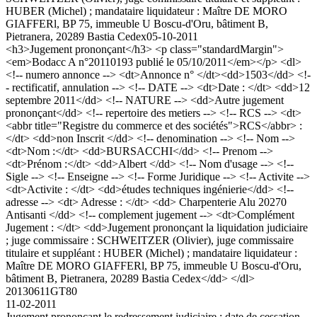
HUBER (Michel) ; mandataire liquidateur : Maître DE MORO
GIAFFERl, BP 75, immeuble U Boscu-d'Oru, bâtiment B,
Pietranera, 20289 Bastia Cedex
05-10-2011
<h3>Jugement prononçant</h3> <p class="standardMargin">
<em>Bodacc A n°20110193 publié le 05/10/2011</em></p> <dl>
<!-- numero annonce --> <dt>Annonce n° </dt><dd>1503</dd> <!-
- rectificatif, annulation --> <!-- DATE --> <dt>Date : </dt> <dd>12
septembre 2011</dd> <!-- NATURE --> <dd>Autre jugement
prononçant</dd> <!-- repertoire des metiers --> <!-- RCS --> <dt>
<abbr title="Registre du commerce et des sociétés">RCS</abbr> :
</dt> <dd>non Inscrit </dd> <!-- denomination --> <!-- Nom -->
<dt>Nom :</dt> <dd>BURSACCHI</dd> <!-- Prenom -->
<dt>Prénom :</dt> <dd>Albert </dd> <!-- Nom d'usage --> <!--
Sigle --> <!-- Enseigne --> <!-- Forme Juridique --> <!-- Activite -->
<dt>Activite : </dt> <dd>études techniques ingénierie</dd> <!--
adresse --> <dt> Adresse : </dt> <dd> Charpenterie Alu 20270
Antisanti </dd> <!-- complement jugement --> <dt>Complément
Jugement : </dt> <dd>Jugement prononçant la liquidation judiciaire
; juge commissaire : SCHWEITZER (Olivier), juge commissaire
titulaire et suppléant : HUBER (Michel) ; mandataire liquidateur :
Maître DE MORO GIAFFERl, BP 75, immeuble U Boscu-d'Oru,
bâtiment B, Pietranera, 20289 Bastia Cedex</dd> </dl>
20130611GT80
11-02-2011
Jugement prononçant le redressement judiciaire ; date de cessation