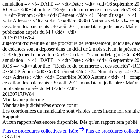
annulation --> <!-- DATE --> <dt>Date : </dt> <dd>16 septembre 201
RCS --> <dt><abbr title="Registre du commerce et des sociétés"
-> <dt>Prénom :</dt> <dd>Clément </dd> <!-- Nom d'usage --> <!-- Sig
<dt> Adresse : </dt> <dd> Echarlière 38880 Autrans </dd> <!-- comp
cessation des paiements : 30 août 2011, mandataire judiciaire : Maîtr
publication auprès du M.J</dd> </dl>
20130717JW84
Jugement d'ouverture d'une procédure de redressement judiciaire, date
de créances sont à déposer dans un délai de 2 mois suivant la présent
<h3>Jugement d'ouverture</h3> <p class="standardMargin"><em>Bod
annulation --> <!-- DATE --> <dt>Date : </dt> <dd>16 septembre 201
RCS --> <dt><abbr title="Registre du commerce et des sociétés"
-> <dt>Prénom :</dt> <dd>Clément </dd> <!-- Nom d'usage --> <!-- Sig
<dt> Adresse : </dt> <dd> Echarlière 38880 Autrans </dd> <!-- comp
cessation des paiements : 30 août 2011, mandataire judiciaire : Maîtr
publication auprès du M.J</dd> </dl>
20130717JW84
Mandataire judiciaire
Mandataire judiciaire
Pas encore connu
Les coordonnées du mandataire sont visibles après inscription gratuite
Rapports
Aucun rapport n'est encore disponible. Dès qu'un rapport sera publié, 
Plus de procédures collectives en Isère
Plus de procédures collecti
GRATIS