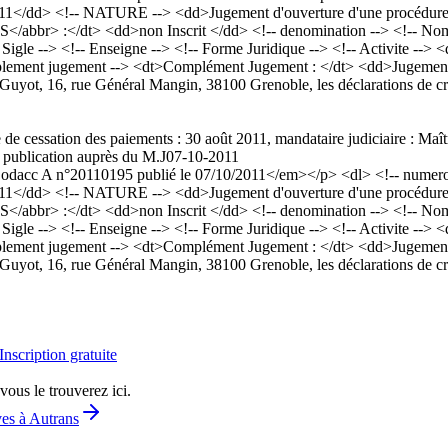
1</dd> <!-- NATURE --> <dd>Jugement d'ouverture d'une procédure de r
>RCS</abbr> :</dt> <dd>non Inscrit </dd> <!-- denomination --> <
le --> <!-- Enseigne --> <!-- Forme Juridique --> <!-- Activite --> <d
lement jugement --> <dt>Complément Jugement : </dt> <dd>Jugement d'
e Guyot, 16, rue Général Mangin, 38100 Grenoble, les déclarations de cr
 de cessation des paiements : 30 août 2011, mandataire judiciaire : Ma
e publication auprès du M.J
07-10-2011
acc A n°20110195 publié le 07/10/2011</em></p> <dl> <!-- numero a
1</dd> <!-- NATURE --> <dd>Jugement d'ouverture d'une procédure de r
>RCS</abbr> :</dt> <dd>non Inscrit </dd> <!-- denomination --> <
le --> <!-- Enseigne --> <!-- Forme Juridique --> <!-- Activite --> <d
lement jugement --> <dt>Complément Jugement : </dt> <dd>Jugement d'
e Guyot, 16, rue Général Mangin, 38100 Grenoble, les déclarations de cr
Inscription gratuite
vous le trouverez ici.
ves à Autrans