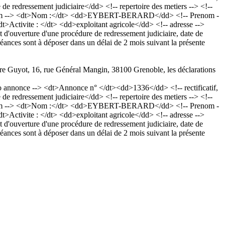
edressement judiciaire</dd> <!-- repertoire des metiers --> <!--
!-- Nom --> <dt>Nom :</dt> <dd>EYBERT-BERARD</dd> <!-- Prenom -
t>Activite : </dt> <dd>exploitant agricole</dd> <!-- adresse -->
ouverture d'une procédure de redressement judiciaire, date de
éances sont à déposer dans un délai de 2 mois suivant la présente
ître Guyot, 16, rue Général Mangin, 38100 Grenoble, les déclarations
nnonce --> <dt>Annonce n° </dt><dd>1336</dd> <!-- rectificatif,
edressement judiciaire</dd> <!-- repertoire des metiers --> <!--
!-- Nom --> <dt>Nom :</dt> <dd>EYBERT-BERARD</dd> <!-- Prenom -
t>Activite : </dt> <dd>exploitant agricole</dd> <!-- adresse -->
ouverture d'une procédure de redressement judiciaire, date de
éances sont à déposer dans un délai de 2 mois suivant la présente