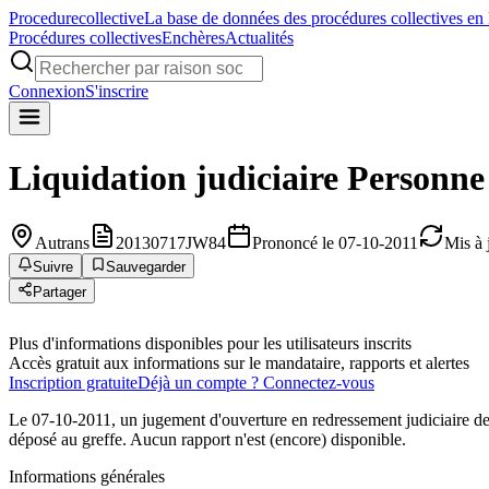
Procedure
collective
La base de données des procédures collectives en
Procédures collectives
Enchères
Actualités
Connexion
S'inscrire
Liquidation judiciaire
Personne
Autrans
20130717JW84
Prononcé le 07-10-2011
Mis à 
Suivre
Sauvegarder
Partager
Plus d'informations disponibles pour les utilisateurs inscrits
Accès gratuit aux informations sur le mandataire, rapports et alertes
Inscription gratuite
Déjà un compte ? Connectez-vous
Le 07-10-2011, un jugement d'ouverture en redressement judiciaire de
déposé au greffe. Aucun rapport n'est (encore) disponible.
Informations générales