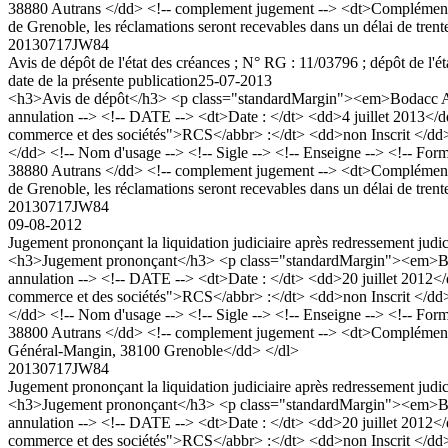
38880 Autrans </dd> <!-- complement jugement --> <dt>Complément Jug
de Grenoble, les réclamations seront recevables dans un délai de trent
20130717JW84
Avis de dépôt de l'état des créances ; N° RG : 11/03796 ; dépôt de l'é
date de la présente publication
25-07-2013
<h3>Avis de dépôt</h3> <p class="standardMargin"><em>Bodacc A n
annulation --> <!-- DATE --> <dt>Date : </dt> <dd>4 juillet 2013</d
commerce et des sociétés">RCS</abbr> :</dt> <dd>non Inscrit <
</dd> <!-- Nom d'usage --> <!-- Sigle --> <!-- Enseigne --> <!-- Form
38880 Autrans </dd> <!-- complement jugement --> <dt>Complément Jug
de Grenoble, les réclamations seront recevables dans un délai de trent
20130717JW84
09-08-2012
Jugement prononçant la liquidation judiciaire après redressement ju
<h3>Jugement prononçant</h3> <p class="standardMargin"><em>Boda
annulation --> <!-- DATE --> <dt>Date : </dt> <dd>20 juillet 2012<
commerce et des sociétés">RCS</abbr> :</dt> <dd>non Inscrit <
</dd> <!-- Nom d'usage --> <!-- Sigle --> <!-- Enseigne --> <!-- Form
38800 Autrans </dd> <!-- complement jugement --> <dt>Complément Ju
Général-Mangin, 38100 Grenoble</dd> </dl>
20130717JW84
Jugement prononçant la liquidation judiciaire après redressement ju
<h3>Jugement prononçant</h3> <p class="standardMargin"><em>Boda
annulation --> <!-- DATE --> <dt>Date : </dt> <dd>20 juillet 2012<
commerce et des sociétés">RCS</abbr> :</dt> <dd>non Inscrit <