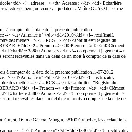
gricole</dd> <!-- adresse --> <dt> Adresse : </dt> <dd> Echarlière
ès redressement judiciaire ; liquidateur : Maître GUYOT, 16, rue
is à compter de la date de la présente publication
--> <dt>Annonce n° </dt><dd>2010</dd> <!-- rectificatif,
ire des metiers --> <!-- RCS --> <dt><abbr title="Registre du
RT-BERARD</dd> <!-- Prenom --> <dt>Prénom :</dt> <dd>Clément
t> <dd> Echarlière 38880 Autrans </dd> <!-- complement jugement -->
seront recevables dans un délai de un mois à compter de la date de
is à compter de la date de la présente publication
11-07-2012
--> <dt>Annonce n° </dt><dd>2010</dd> <!-- rectificatif,
ire des metiers --> <!-- RCS --> <dt><abbr title="Registre du
RT-BERARD</dd> <!-- Prenom --> <dt>Prénom :</dt> <dd>Clément
t> <dd> Echarlière 38880 Autrans </dd> <!-- complement jugement -->
seront recevables dans un délai de un mois à compter de la date de
ître Guyot, 16, rue Général Mangin, 38100 Grenoble, les déclarations
nnonce --> <dt>Annonce n° </dt><dd>1336</dd> <!-- rectificatif,