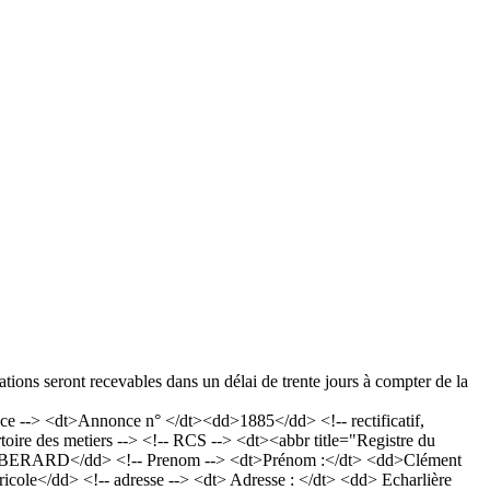
tions seront recevables dans un délai de trente jours à compter de la
--> <dt>Annonce n° </dt><dd>1885</dd> <!-- rectificatif,
ire des metiers --> <!-- RCS --> <dt><abbr title="Registre du
RT-BERARD</dd> <!-- Prenom --> <dt>Prénom :</dt> <dd>Clément
gricole</dd> <!-- adresse --> <dt> Adresse : </dt> <dd> Echarlière