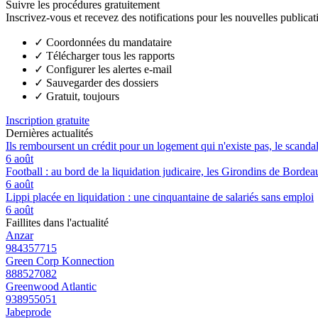
Suivre les procédures gratuitement
Inscrivez-vous et recevez des notifications pour les nouvelles publicat
✓
Coordonnées du mandataire
✓
Télécharger tous les rapports
✓
Configurer les alertes e-mail
✓
Sauvegarder des dossiers
✓
Gratuit, toujours
Inscription gratuite
Dernières actualités
Ils remboursent un crédit pour un logement qui n'existe pas, le scand
6 août
Football : au bord de la liquidation judicaire, les Girondins de Borde
6 août
Lippi placée en liquidation : une cinquantaine de salariés sans emploi
6 août
Faillites dans l'actualité
Anzar
984357715
Green Corp Konnection
888527082
Greenwood Atlantic
938955051
Jabeprode