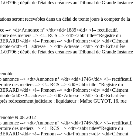
03796 ; dépôt de l'état des créances au Tribunal de Grande Instance
tions seront recevables dans un délai de trente jours à compter de la
--> <dt>Annonce n° </dt><dd>1885</dd> <!-- rectificatif,
ire des metiers --> <!-- RCS --> <dt><abbr title="Registre du
RT-BERARD</dd> <!-- Prenom --> <dt>Prénom :</dt> <dd>Clément
gricole</dd> <!-- adresse --> <dt> Adresse : </dt> <dd> Echarlière
03796 ; dépôt de l'état des créances au Tribunal de Grande Instance
renoble
nnonce --> <dt>Annonce n° </dt><dd>1746</dd> <!-- rectificatif,
oire des metiers --> <!-- RCS --> <dt><abbr title="Registre du
RT-BERARD</dd> <!-- Prenom --> <dt>Prénom :</dt> <dd>Clément
gricole</dd> <!-- adresse --> <dt> Adresse : </dt> <dd> Echarlière
ès redressement judiciaire ; liquidateur : Maître GUYOT, 16, rue
renoble
09-08-2012
nnonce --> <dt>Annonce n° </dt><dd>1746</dd> <!-- rectificatif,
oire des metiers --> <!-- RCS --> <dt><abbr title="Registre du
RT-BERARD</dd> <!-- Prenom --> <dt>Prénom :</dt> <dd>Clément