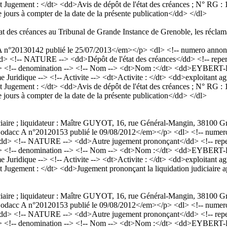
ement : </dt> <dd>Avis de dépôt de l'état des créances ; N° RG : 11/
e jours à compter de la date de la présente publication</dd> </dl>
tat des créances au Tribunal de Grande Instance de Grenoble, les réclama
°20130142 publié le 25/07/2013</em></p> <dl> <!-- numero annonce 
d> <!-- NATURE --> <dd>Dépôt de l'état des créances</dd> <!-- reperto
/dd> <!-- denomination --> <!-- Nom --> <dt>Nom :</dt> <dd>EYBE
e Juridique --> <!-- Activite --> <dt>Activite : </dt> <dd>exploitant a
ement : </dt> <dd>Avis de dépôt de l'état des créances ; N° RG : 11/
e jours à compter de la date de la présente publication</dd> </dl>
diciaire ; liquidateur : Maître GUYOT, 16, rue Général-Mangin, 38100 G
cc A n°20120153 publié le 09/08/2012</em></p> <dl> <!-- numero a
/dd> <!-- NATURE --> <dd>Autre jugement prononçant</dd> <!-- repert
/dd> <!-- denomination --> <!-- Nom --> <dt>Nom :</dt> <dd>EYBE
e Juridique --> <!-- Activite --> <dt>Activite : </dt> <dd>exploitant a
gement : </dt> <dd>Jugement prononçant la liquidation judiciaire apr
diciaire ; liquidateur : Maître GUYOT, 16, rue Général-Mangin, 38100 G
cc A n°20120153 publié le 09/08/2012</em></p> <dl> <!-- numero a
/dd> <!-- NATURE --> <dd>Autre jugement prononçant</dd> <!-- repert
/dd> <!-- denomination --> <!-- Nom --> <dt>Nom :</dt> <dd>EYBE