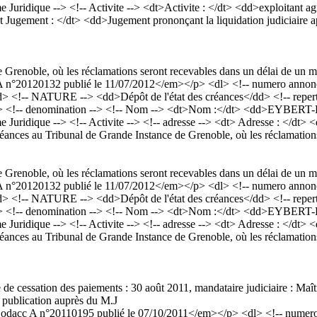
e Juridique --> <!-- Activite --> <dt>Activite : </dt> <dd>exploitant a
gement : </dt> <dd>Jugement prononçant la liquidation judiciaire apr
 Grenoble, où les réclamations seront recevables dans un délai de un mo
°20120132 publié le 11/07/2012</em></p> <dl> <!-- numero annonce 
> <!-- NATURE --> <dd>Dépôt de l'état des créances</dd> <!-- reperto
/dd> <!-- denomination --> <!-- Nom --> <dt>Nom :</dt> <dd>EYBE
me Juridique --> <!-- Activite --> <!-- adresse --> <dt> Adresse : </d
ances au Tribunal de Grande Instance de Grenoble, où les réclamations 
 Grenoble, où les réclamations seront recevables dans un délai de un mo
°20120132 publié le 11/07/2012</em></p> <dl> <!-- numero annonce 
> <!-- NATURE --> <dd>Dépôt de l'état des créances</dd> <!-- reperto
/dd> <!-- denomination --> <!-- Nom --> <dt>Nom :</dt> <dd>EYBE
me Juridique --> <!-- Activite --> <!-- adresse --> <dt> Adresse : </d
ances au Tribunal de Grande Instance de Grenoble, où les réclamations 
 de cessation des paiements : 30 août 2011, mandataire judiciaire : Ma
e publication auprès du M.J
acc A n°20110195 publié le 07/10/2011</em></p> <dl> <!-- numero a