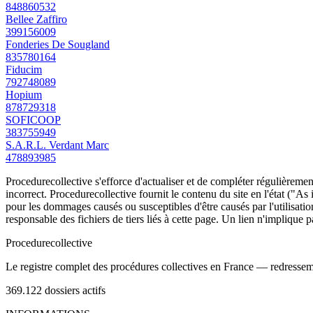
848860532
Bellee Zaffiro
399156009
Fonderies De Sougland
835780164
Fiducim
792748089
Hopium
878729318
SOFICOOP
383755949
S.A.R.L. Verdant Marc
478893985
Procedurecollective s'efforce d'actualiser et de compléter régulièrement
incorrect. Procedurecollective fournit le contenu du site en l'état ("As
pour les dommages causés ou susceptibles d'être causés par l'utilisation
responsable des fichiers de tiers liés à cette page. Un lien n'implique p
Procedure
collective
Le registre complet des procédures collectives en France — redressemen
369.122
dossiers actifs