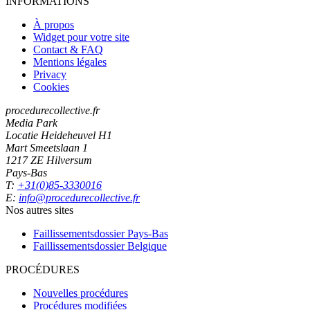
INFORMATIONS
À propos
Widget pour votre site
Contact & FAQ
Mentions légales
Privacy
Cookies
procedurecollective.fr
Media Park
Locatie Heideheuvel H1
Mart Smeetslaan 1
1217 ZE Hilversum
Pays-Bas
T:
+31(0)85-3330016
E:
info@procedurecollective.fr
Nos autres sites
Faillissementsdossier
Pays-Bas
Faillissementsdossier
Belgique
PROCÉDURES
Nouvelles procédures
Procédures modifiées