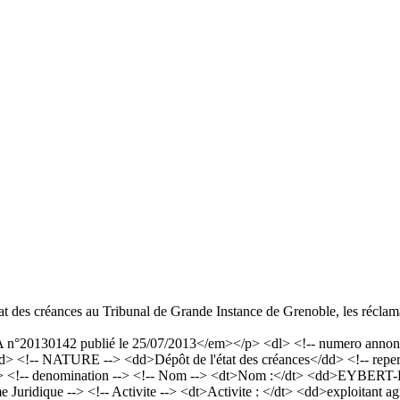
tat des créances au Tribunal de Grande Instance de Grenoble, les réclama
°20130142 publié le 25/07/2013</em></p> <dl> <!-- numero annonce 
d> <!-- NATURE --> <dd>Dépôt de l'état des créances</dd> <!-- reperto
/dd> <!-- denomination --> <!-- Nom --> <dt>Nom :</dt> <dd>EYBE
e Juridique --> <!-- Activite --> <dt>Activite : </dt> <dd>exploitant a