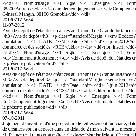
</dd> <!-- Nom d'usage --> <!-- Sigle --> <!-- Enseigne --> <!-- Form
38800 Autrans </dd> <!-- complement jugement --> <dt>Complément Ju
Général-Mangin, 38100 Grenoble</dd> </dl>
20130717JW84
11-07-2012
Avis de dépôt de l'état des créances au Tribunal de Grande Instance de
<h3>Avis de dépôt</h3> <p class="standardMargin"><em>Bodacc A n
annulation --> <!-- DATE --> <dt>Date : </dt> <dd>15 juin 2012</dd
commerce et des sociétés">RCS</abbr> :</dt> <dd>non Inscrit <
</dd> <!-- Nom d'usage --> <!-- Sigle --> <!-- Enseigne --> <!-- For
<dt>Complément Jugement : </dt> <dd>Avis de dépôt de l'état des cré
la présente publication</dd> </dl>
20130717JW84
Avis de dépôt de l'état des créances au Tribunal de Grande Instance de
<h3>Avis de dépôt</h3> <p class="standardMargin"><em>Bodacc A n
annulation --> <!-- DATE --> <dt>Date : </dt> <dd>15 juin 2012</dd
commerce et des sociétés">RCS</abbr> :</dt> <dd>non Inscrit <
</dd> <!-- Nom d'usage --> <!-- Sigle --> <!-- Enseigne --> <!-- For
<dt>Complément Jugement : </dt> <dd>Avis de dépôt de l'état des cré
la présente publication</dd> </dl>
20130717JW84
07-10-2011
Jugement d'ouverture d'une procédure de redressement judiciaire, date
de créances sont à déposer dans un délai de 2 mois suivant la présent
<h3>Jugement d'ouverture</h3> <p class="standardMargin"><em>Bod