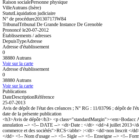
Raison sociale
Personne physique
Ville
Autrans (Isère)
Statut
Liquidation judiciaire
N° de procédure
20130717JW84
Tribunal
Tribunal De Grande Instance De Grenoble
Prononcé le
20-07-2012
Établissements / adresses
Depuis
Type
Adresse
Adresse d'établissement
0
38880 Autrans
Voir sur la carte
Adresse d'établissement
0
38880 Autrans
Voir sur la carte
Publications
Date
Description
Référence
25-07-2013
Avis de dépôt de l'état des créances ; N° RG : 11/03796 ; dépôt de l'é
date de la présente publication
<h3>Avis de dépôt</h3> <p class="standardMargin"><em>Bodacc A n
annulation --> <!-- DATE --> <dt>Date : </dt> <dd>4 juillet 2013</d
commerce et des sociétés">RCS</abbr> :</dt> <dd>non Inscrit <
</dd> <!-- Nom d'usage --> <!-- Sigle --> <!-- Enseigne --> <!-- Form