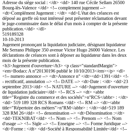
Adresse du siège social : </dt> <dd> 140 rue Cécile Sellam 26500
Bourg-lès-Valence </dd> <!-- complement jugement -->
<dt>Complément Jugement : </dt> <dd>L'état des créances est
déposé au greffe où tout intéressé peut présenter réclamation devant
le juge-commissaire dans le délai d'un mois à compter de la présente
publication.</dd> </dl>
519189328
10-10-2013
Jugement prononçant la liquidation judiciaire, désignant liquidateur
Me Serrano Philippe 350 avenue Victor Hugo 26000 Valence. Les
déclarations de créances sont à déposer au liquidateur dans les deux
mois de la présente publication.
<h3>Jugement d'ouverture</h3> <p class="standardMargin">
<em>Bodacc A n°20130196 publié le 10/10/2013</em></p> <dl>
<!-- numero annonce --> <dt>Annonce n° </dt><dd>1391</dd> <!-
- rectificatif, annulation --> <!-- DATE --> <dt>Date : </dt> <dd>23
septembre 2013</dd> <!-- NATURE --> <dd>Jugement d'ouverture
de liquidation judiciaire</dd> <!-- RCS --> <dt> <abbr
title="Registre du commerce et des sociétés">n°RCS</abbr> : </dt>
<dd> 519 189 328 RCS Romans </dd> <!-- RM --> <dt><abbr
title="Répertoire des métiers">n°RM</abbr> : </dt><dd>519 189
328 RM 26</dd> <!-- denomination --> <dt>Dénomination :</dt>
<dd>TEKNIBAT</dd> <!-- Nom --> <!-- Prenom --> <!-- Nom
d'usage --> <!-- Sigle --> <!-- Enseigne --> <!-- Forme Juridique -->
<dt>Forme : </dt> <dd>Société à Responsabilité Limitée</dd> <!--