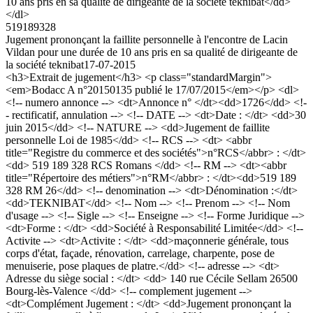
10 ans pris en sa qualité de dirigeante de la société teknibat</dd>
</dl>
519189328
Jugement prononçant la faillite personnelle à l'encontre de Lacin
Vildan pour une durée de 10 ans pris en sa qualité de dirigeante de
la société teknibat
17-07-2015
<h3>Extrait de jugement</h3> <p class="standardMargin">
<em>Bodacc A n°20150135 publié le 17/07/2015</em></p> <dl>
<!-- numero annonce --> <dt>Annonce n° </dt><dd>1726</dd> <!-
- rectificatif, annulation --> <!-- DATE --> <dt>Date : </dt> <dd>30
juin 2015</dd> <!-- NATURE --> <dd>Jugement de faillite
personnelle Loi de 1985</dd> <!-- RCS --> <dt> <abbr
title="Registre du commerce et des sociétés">n°RCS</abbr> : </dt>
<dd> 519 189 328 RCS Romans </dd> <!-- RM --> <dt><abbr
title="Répertoire des métiers">n°RM</abbr> : </dt><dd>519 189
328 RM 26</dd> <!-- denomination --> <dt>Dénomination :</dt>
<dd>TEKNIBAT</dd> <!-- Nom --> <!-- Prenom --> <!-- Nom
d'usage --> <!-- Sigle --> <!-- Enseigne --> <!-- Forme Juridique -->
<dt>Forme : </dt> <dd>Société à Responsabilité Limitée</dd> <!--
Activite --> <dt>Activite : </dt> <dd>maçonnerie générale, tous
corps d'état, façade, rénovation, carrelage, charpente, pose de
menuiserie, pose plaques de platre.</dd> <!-- adresse --> <dt>
Adresse du siège social : </dt> <dd> 140 rue Cécile Sellam 26500
Bourg-lès-Valence </dd> <!-- complement jugement -->
<dt>Complément Jugement : </dt> <dd>Jugement prononçant la