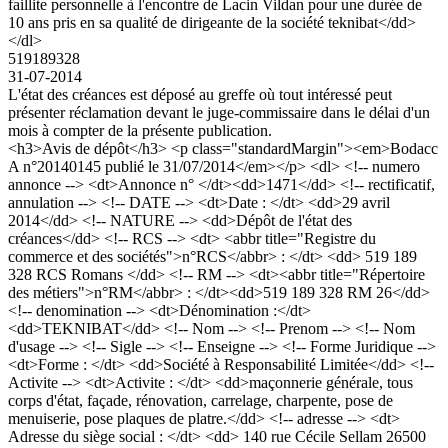
faillite personnelle à l'encontre de Lacin Vildan pour une durée de
10 ans pris en sa qualité de dirigeante de la société teknibat</dd>
</dl>
519189328
31-07-2014
L'état des créances est déposé au greffe où tout intéressé peut
présenter réclamation devant le juge-commissaire dans le délai d'un
mois à compter de la présente publication.
<h3>Avis de dépôt</h3> <p class="standardMargin"><em>Bodacc
A n°20140145 publié le 31/07/2014</em></p> <dl> <!-- numero
annonce --> <dt>Annonce n° </dt><dd>1471</dd> <!-- rectificatif,
annulation --> <!-- DATE --> <dt>Date : </dt> <dd>29 avril
2014</dd> <!-- NATURE --> <dd>Dépôt de l'état des
créances</dd> <!-- RCS --> <dt> <abbr title="Registre du
commerce et des sociétés">n°RCS</abbr> : </dt> <dd> 519 189
328 RCS Romans </dd> <!-- RM --> <dt><abbr title="Répertoire
des métiers">n°RM</abbr> : </dt><dd>519 189 328 RM 26</dd>
<!-- denomination --> <dt>Dénomination :</dt>
<dd>TEKNIBAT</dd> <!-- Nom --> <!-- Prenom --> <!-- Nom
d'usage --> <!-- Sigle --> <!-- Enseigne --> <!-- Forme Juridique -->
<dt>Forme : </dt> <dd>Société à Responsabilité Limitée</dd> <!--
Activite --> <dt>Activite : </dt> <dd>maçonnerie générale, tous
corps d'état, façade, rénovation, carrelage, charpente, pose de
menuiserie, pose plaques de platre.</dd> <!-- adresse --> <dt>
Adresse du siège social : </dt> <dd> 140 rue Cécile Sellam 26500