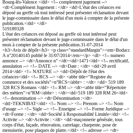
Bourg-lès-Valence </dd> <!-- complement jugement -->
<dt>Complément Jugement : </dt> <dd>L'état des créances est
déposé au greffe où tout intéressé peut présenter réclamation devant
le juge-commissaire dans le délai d'un mois à compter de la présente
publication.</dd> </dl>
519189328
L'état des créances est déposé au greffe où tout intéressé peut
présenter réclamation devant le juge-commissaire dans le délai d'un
mois à compter de la présente publication.
31-07-2014
<h3>Avis de dépôt</h3> <p class="standardMargin"><em>Bodacc
A n°20140145 publié le 31/07/2014</em></p> <dl> <!-- numero
annonce --> <dt>Annonce n° </dt><dd>1471</dd> <!-- rectificatif,
annulation --> <!-- DATE --> <dt>Date : </dt> <dd>29 avril
2014</dd> <!-- NATURE --> <dd>Dépôt de l'état des
créances</dd> <!-- RCS --> <dt> <abbr title="Registre du
commerce et des sociétés">n°RCS</abbr> : </dt> <dd> 519 189
328 RCS Romans </dd> <!-- RM --> <dt><abbr title="Répertoire
des métiers">n°RM</abbr> : </dt><dd>519 189 328 RM 26</dd>
<!-- denomination --> <dt>Dénomination :</dt>
<dd>TEKNIBAT</dd> <!-- Nom --> <!-- Prenom --> <!-- Nom
d'usage --> <!-- Sigle --> <!-- Enseigne --> <!-- Forme Juridique -->
<dt>Forme : </dt> <dd>Société à Responsabilité Limitée</dd> <!--
Activite --> <dt>Activite : </dt> <dd>maçonnerie générale, tous
corps d'état, façade, rénovation, carrelage, charpente, pose de
menuiserie, pose plaques de platre.</dd> <!-- adresse --> <dt>