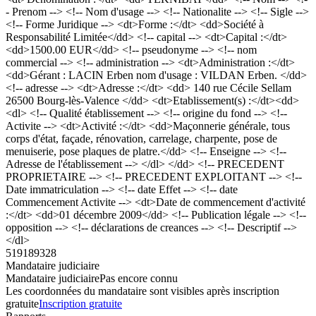
- Prenom --> <!-- Nom d'usage --> <!-- Nationalite --> <!-- Sigle -->
<!-- Forme Juridique --> <dt>Forme :</dt> <dd>Société à
Responsabilité Limitée</dd> <!-- capital --> <dt>Capital :</dt>
<dd>1500.00 EUR</dd> <!-- pseudonyme --> <!-- nom
commercial --> <!-- administration --> <dt>Administration :</dt>
<dd>Gérant : LACIN Erben nom d'usage : VILDAN Erben. </dd>
<!-- adresse --> <dt>Adresse :</dt> <dd> 140 rue Cécile Sellam
26500 Bourg-lès-Valence </dd> <dt>Etablissement(s) :</dt><dd>
<dl> <!-- Qualité établissement --> <!-- origine du fond --> <!--
Activite --> <dt>Activité :</dt> <dd>Maçonnerie générale, tous
corps d'état, façade, rénovation, carrelage, charpente, pose de
menuiserie, pose plaques de platre.</dd> <!-- Enseigne --> <!--
Adresse de l'établissement --> </dl> </dd> <!-- PRECEDENT
PROPRIETAIRE --> <!-- PRECEDENT EXPLOITANT --> <!--
Date immatriculation --> <!-- date Effet --> <!-- date
Commencement Activite --> <dt>Date de commencement d'activité
:</dt> <dd>01 décembre 2009</dd> <!-- Publication légale --> <!--
opposition --> <!-- déclarations de creances --> <!-- Descriptif -->
</dl>
519189328
Mandataire judiciaire
Mandataire judiciaire
Pas encore connu
Les coordonnées du mandataire sont visibles après inscription
gratuite
Inscription gratuite