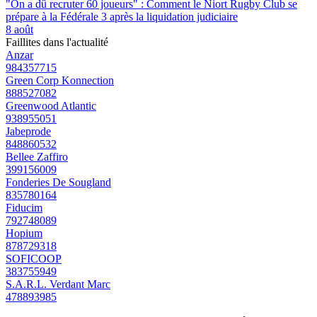
"On a dû recruter 60 joueurs" : Comment le Niort Rugby Club se
prépare à la Fédérale 3 après la liquidation judiciaire
8 août
Faillites dans l'actualité
Anzar
984357715
Green Corp Konnection
888527082
Greenwood Atlantic
938955051
Jabeprode
848860532
Bellee Zaffiro
399156009
Fonderies De Sougland
835780164
Fiducim
792748089
Hopium
878729318
SOFICOOP
383755949
S.A.R.L. Verdant Marc
478893985