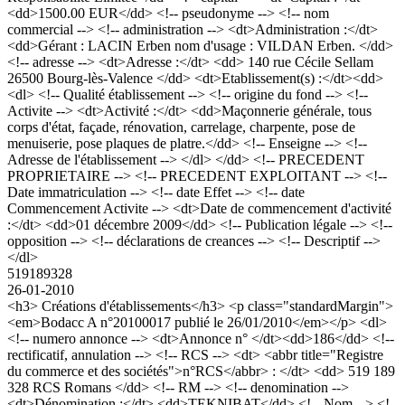
<dd>1500.00 EUR</dd> <!-- pseudonyme --> <!-- nom
commercial --> <!-- administration --> <dt>Administration :</dt>
<dd>Gérant : LACIN Erben nom d'usage : VILDAN Erben. </dd>
<!-- adresse --> <dt>Adresse :</dt> <dd> 140 rue Cécile Sellam
26500 Bourg-lès-Valence </dd> <dt>Etablissement(s) :</dt><dd>
<dl> <!-- Qualité établissement --> <!-- origine du fond --> <!--
Activite --> <dt>Activité :</dt> <dd>Maçonnerie générale, tous
corps d'état, façade, rénovation, carrelage, charpente, pose de
menuiserie, pose plaques de platre.</dd> <!-- Enseigne --> <!--
Adresse de l'établissement --> </dl> </dd> <!-- PRECEDENT
PROPRIETAIRE --> <!-- PRECEDENT EXPLOITANT --> <!--
Date immatriculation --> <!-- date Effet --> <!-- date
Commencement Activite --> <dt>Date de commencement d'activité
:</dt> <dd>01 décembre 2009</dd> <!-- Publication légale --> <!--
opposition --> <!-- déclarations de creances --> <!-- Descriptif -->
</dl>
519189328
26-01-2010
<h3> Créations d'établissements</h3> <p class="standardMargin">
<em>Bodacc A n°20100017 publié le 26/01/2010</em></p> <dl>
<!-- numero annonce --> <dt>Annonce n° </dt><dd>186</dd> <!--
rectificatif, annulation --> <!-- RCS --> <dt> <abbr title="Registre
du commerce et des sociétés">n°RCS</abbr> : </dt> <dd> 519 189
328 RCS Romans </dd> <!-- RM --> <!-- denomination -->
<dt>Dénomination :</dt> <dd>TEKNIBAT</dd> <!-- Nom --> <!-