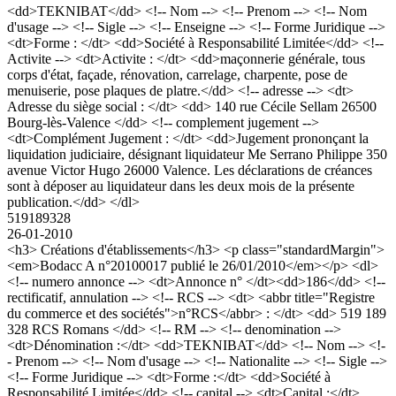
<dd>TEKNIBAT</dd> <!-- Nom --> <!-- Prenom --> <!-- Nom
d'usage --> <!-- Sigle --> <!-- Enseigne --> <!-- Forme Juridique -->
<dt>Forme : </dt> <dd>Société à Responsabilité Limitée</dd> <!--
Activite --> <dt>Activite : </dt> <dd>maçonnerie générale, tous
corps d'état, façade, rénovation, carrelage, charpente, pose de
menuiserie, pose plaques de platre.</dd> <!-- adresse --> <dt>
Adresse du siège social : </dt> <dd> 140 rue Cécile Sellam 26500
Bourg-lès-Valence </dd> <!-- complement jugement -->
<dt>Complément Jugement : </dt> <dd>Jugement prononçant la
liquidation judiciaire, désignant liquidateur Me Serrano Philippe 350
avenue Victor Hugo 26000 Valence. Les déclarations de créances
sont à déposer au liquidateur dans les deux mois de la présente
publication.</dd> </dl>
519189328
26-01-2010
<h3> Créations d'établissements</h3> <p class="standardMargin">
<em>Bodacc A n°20100017 publié le 26/01/2010</em></p> <dl>
<!-- numero annonce --> <dt>Annonce n° </dt><dd>186</dd> <!--
rectificatif, annulation --> <!-- RCS --> <dt> <abbr title="Registre
du commerce et des sociétés">n°RCS</abbr> : </dt> <dd> 519 189
328 RCS Romans </dd> <!-- RM --> <!-- denomination -->
<dt>Dénomination :</dt> <dd>TEKNIBAT</dd> <!-- Nom --> <!-
- Prenom --> <!-- Nom d'usage --> <!-- Nationalite --> <!-- Sigle -->
<!-- Forme Juridique --> <dt>Forme :</dt> <dd>Société à
Responsabilité Limitée</dd> <!-- capital --> <dt>Capital :</dt>