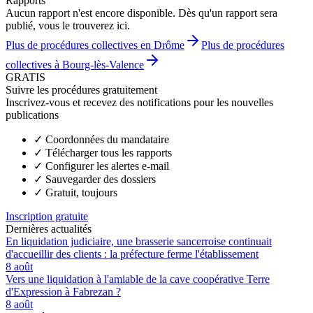
Rapports
Aucun rapport n'est encore disponible. Dès qu'un rapport sera
publié, vous le trouverez ici.
Plus de procédures collectives en Drôme
Plus de procédures
collectives à Bourg-lès-Valence
GRATIS
Suivre les procédures gratuitement
Inscrivez-vous et recevez des notifications pour les nouvelles
publications
✓
Coordonnées du mandataire
✓
Télécharger tous les rapports
✓
Configurer les alertes e-mail
✓
Sauvegarder des dossiers
✓
Gratuit, toujours
Inscription gratuite
Dernières actualités
En liquidation judiciaire, une brasserie sancerroise continuait
d'accueillir des clients : la préfecture ferme l'établissement
8 août
Vers une liquidation à l'amiable de la cave coopérative Terre
d'Expression à Fabrezan ?
8 août