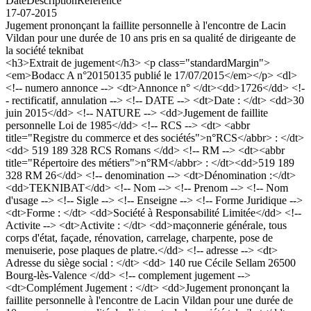
Date
Description
Référence
17-07-2015
Jugement prononçant la faillite personnelle à l'encontre de Lacin
Vildan pour une durée de 10 ans pris en sa qualité de dirigeante de
la société teknibat
<h3>Extrait de jugement</h3> <p class="standardMargin">
<em>Bodacc A n°20150135 publié le 17/07/2015</em></p> <dl>
<!-- numero annonce --> <dt>Annonce n° </dt><dd>1726</dd> <!-
- rectificatif, annulation --> <!-- DATE --> <dt>Date : </dt> <dd>30
juin 2015</dd> <!-- NATURE --> <dd>Jugement de faillite
personnelle Loi de 1985</dd> <!-- RCS --> <dt> <abbr
title="Registre du commerce et des sociétés">n°RCS</abbr> : </dt>
<dd> 519 189 328 RCS Romans </dd> <!-- RM --> <dt><abbr
title="Répertoire des métiers">n°RM</abbr> : </dt><dd>519 189
328 RM 26</dd> <!-- denomination --> <dt>Dénomination :</dt>
<dd>TEKNIBAT</dd> <!-- Nom --> <!-- Prenom --> <!-- Nom
d'usage --> <!-- Sigle --> <!-- Enseigne --> <!-- Forme Juridique -->
<dt>Forme : </dt> <dd>Société à Responsabilité Limitée</dd> <!--
Activite --> <dt>Activite : </dt> <dd>maçonnerie générale, tous
corps d'état, façade, rénovation, carrelage, charpente, pose de
menuiserie, pose plaques de platre.</dd> <!-- adresse --> <dt>
Adresse du siège social : </dt> <dd> 140 rue Cécile Sellam 26500
Bourg-lès-Valence </dd> <!-- complement jugement -->
<dt>Complément Jugement : </dt> <dd>Jugement prononçant la
faillite personnelle à l'encontre de Lacin Vildan pour une durée de