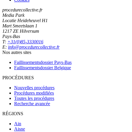
procedurecollective.fr
Media Park
Locatie Heideheuvel H1
Mart Smeetslaan 1
1217 ZE Hilversum
Pays-Bas
T:
+31(0)85-3330016
E:
info@procedurecollective.fr
Nos autres sites
Faillissementsdossier
Pays-Bas
Faillissementsdossier
Belgique
PROCÉDURES
Nouvelles procédures
Procédures modifiées
Toutes les procédures
Recherche avancée
RÉGIONS
Ain
Aisne