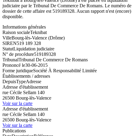
Teknibat à Bourg-lès-Valence (Drôme) a été placée en liquidation
judiciaire par le Tribunal De Commerce De Romans. Le numéro de
dossier de cette affaire est 519189328. Aucun rapport n'est (encore)
disponible.
Informations générales
Raison sociale
Teknibat
Ville
Bourg-lès-Valence (Drôme)
SIREN
519 189 328
Statut
Liquidation judiciaire
N° de procédure
519189328
Tribunal
Tribunal De Commerce De Romans
Prononcé le
30-06-2015
Forme juridique
Société À Responsabilité Limitée
Établissements / adresses
Depuis
Type
Adresse
Adresse d'établissement
rue Cécile Sellam 140
26500 Bourg-lès-Valence
Voir sur la carte
Adresse d'établissement
rue Cécile Sellam 140
26500 Bourg-lès-Valence
Voir sur la carte
Publications