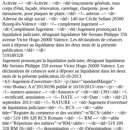
Activite --> <dt>Activite : </dt> <dd>maçonnerie générale, tous
corps d'état, façade, rénovation, carrelage, charpente, pose de
menuiserie, pose plaques de platre.</dd> <!-- adresse --> <dt>
Adresse du siège social : </dt> <dd> 140 rue Cécile Sellam 26500
Bourg-lès-Valence </dd> <!-- complement jugement -->
<dt>Complément Jugement : </dt> <dd>Jugement prononçant la
liquidation judiciaire, désignant liquidateur Me Serrano Philippe 350
avenue Victor Hugo 26000 Valence. Les déclarations de créances
sont à déposer au liquidateur dans les deux mois de la présente
publication.</dd> </dl>
519189328
Jugement prononçant la liquidation judiciaire, désignant liquidateur
Me Serrano Philippe 350 avenue Victor Hugo 26000 Valence. Les
déclarations de créances sont à déposer au liquidateur dans les deux
mois de la présente publication.
10-10-2013
<h3>Jugement d'ouverture</h3> <p class="standardMargin">
<em>Bodacc A n°20130196 publié le 10/10/2013</em></p> <dl>
<!-- numero annonce --> <dt>Annonce n° </dt><dd>1391</dd> <!-
- rectificatif, annulation --> <!-- DATE --> <dt>Date : </dt> <dd>23
septembre 2013</dd> <!-- NATURE --> <dd>Jugement d'ouverture
de liquidation judiciaire</dd> <!-- RCS --> <dt> <abbr
title="Registre du commerce et des sociétés">n°RCS</abbr> : </dt>
<dd> 519 189 328 RCS Romans </dd> <!-- RM --> <dt><abbr
title="Répertoire des métiers">n°RM</abbr> : </dt><dd>519 189
328 RM 26</dd> <!-- denomination --> <dt>Dénomination :</dt>