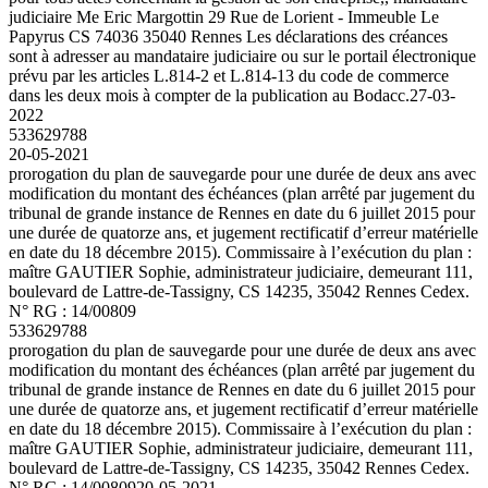
judiciaire Me Eric Margottin 29 Rue de Lorient - Immeuble Le
Papyrus CS 74036 35040 Rennes Les déclarations des créances
sont à adresser au mandataire judiciaire ou sur le portail électronique
prévu par les articles L.814-2 et L.814-13 du code de commerce
dans les deux mois à compter de la publication au Bodacc.
27-03-
2022
533629788
20-05-2021
prorogation du plan de sauvegarde pour une durée de deux ans avec
modification du montant des échéances (plan arrêté par jugement du
tribunal de grande instance de Rennes en date du 6 juillet 2015 pour
une durée de quatorze ans, et jugement rectificatif d’erreur matérielle
en date du 18 décembre 2015). Commissaire à l’exécution du plan :
maître GAUTIER Sophie, administrateur judiciaire, demeurant 111,
boulevard de Lattre-de-Tassigny, CS 14235, 35042 Rennes Cedex.
N° RG : 14/00809
533629788
prorogation du plan de sauvegarde pour une durée de deux ans avec
modification du montant des échéances (plan arrêté par jugement du
tribunal de grande instance de Rennes en date du 6 juillet 2015 pour
une durée de quatorze ans, et jugement rectificatif d’erreur matérielle
en date du 18 décembre 2015). Commissaire à l’exécution du plan :
maître GAUTIER Sophie, administrateur judiciaire, demeurant 111,
boulevard de Lattre-de-Tassigny, CS 14235, 35042 Rennes Cedex.
N° RG : 14/00809
20-05-2021