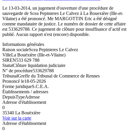
Le 13-03-2014, un jugement d'ouverture d'une procédure de
sauvegarde de Scea Pepinieres Le Calvez à La Bouexière (Ille-et-
Vilaine) a été prononcé. Me MARGOTTIN Eric a été désigné
comme mandataire de justice. Le numéro de dossier de cette affaire
est 533629788. Ce jugement de clôture pour insuffisance d’actif est
publié. Aucun rapport n'est (encore) disponible.
Informations générales
Raison sociale
Scea Pepinieres Le Calvez
Ville
La Bouëxière (Ille-et-Vilaine)
SIREN
533 629 788
Statut
Clôture liquidation judiciaire
N° de procédure
533629788
Tribunal
Greffe du Tribunal de Commerce de Rennes
Prononcé le
18-05-2026
Forme juridique
S.C.E.A.
Établissements / adresses
Depuis
Type
Adresse
Adresse d'établissement
0
35340 La Bouëxière
Voir sur la carte
Adresse d'établissement
0