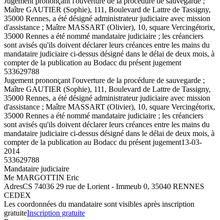
Jugement prononçant l'ouverture de la procédure de sauvegarde ;
Maître GAUTIER (Sophie), 111, Boulevard de Lattre de Tassigny,
35000 Rennes, a été désigné administrateur judiciaire avec mission
d'assistance ; Maître MASSART (Olivier), 10, square Vercingétorix,
35000 Rennes a été nommé mandataire judiciaire ; les créanciers
sont avisés qu'ils doivent déclarer leurs créances entre les mains du
mandataire judiciaire ci-dessus désigné dans le délai de deux mois, à
compter de la publication au Bodacc du présent jugement
533629788
Jugement prononçant l'ouverture de la procédure de sauvegarde ;
Maître GAUTIER (Sophie), 111, Boulevard de Lattre de Tassigny,
35000 Rennes, a été désigné administrateur judiciaire avec mission
d'assistance ; Maître MASSART (Olivier), 10, square Vercingétorix,
35000 Rennes a été nommé mandataire judiciaire ; les créanciers
sont avisés qu'ils doivent déclarer leurs créances entre les mains du
mandataire judiciaire ci-dessus désigné dans le délai de deux mois, à
compter de la publication au Bodacc du présent jugement
13-03-
2014
533629788
Mandataire judiciaire
Me MARGOTTIN Eric
Adres
CS 74036 29 rue de Lorient - Immeub 0, 35040 RENNES
CEDEX
Les coordonnées du mandataire sont visibles après inscription
gratuite
Inscription gratuite