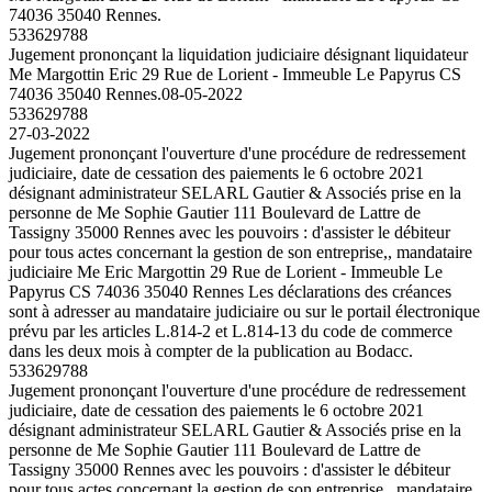
74036 35040 Rennes.
533629788
Jugement prononçant la liquidation judiciaire désignant liquidateur
Me Margottin Eric 29 Rue de Lorient - Immeuble Le Papyrus CS
74036 35040 Rennes.
08-05-2022
533629788
27-03-2022
Jugement prononçant l'ouverture d'une procédure de redressement
judiciaire, date de cessation des paiements le 6 octobre 2021
désignant administrateur SELARL Gautier & Associés prise en la
personne de Me Sophie Gautier 111 Boulevard de Lattre de
Tassigny 35000 Rennes avec les pouvoirs : d'assister le débiteur
pour tous actes concernant la gestion de son entreprise,, mandataire
judiciaire Me Eric Margottin 29 Rue de Lorient - Immeuble Le
Papyrus CS 74036 35040 Rennes Les déclarations des créances
sont à adresser au mandataire judiciaire ou sur le portail électronique
prévu par les articles L.814-2 et L.814-13 du code de commerce
dans les deux mois à compter de la publication au Bodacc.
533629788
Jugement prononçant l'ouverture d'une procédure de redressement
judiciaire, date de cessation des paiements le 6 octobre 2021
désignant administrateur SELARL Gautier & Associés prise en la
personne de Me Sophie Gautier 111 Boulevard de Lattre de
Tassigny 35000 Rennes avec les pouvoirs : d'assister le débiteur
pour tous actes concernant la gestion de son entreprise,, mandataire