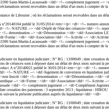
 33390 Saint-Martin-Lacaussade </dd> <!-- complement jugement --> 
 réclamations seront recevables dans un délai d'un mois à compter de l
tance de Libourne ; où les réclamations seront recevables dans un déla
°20140104 publié le 31/05/2014</em></p> <dl> <!-- numero annonce 
> <!-- NATURE --> <dd>Dépôt de l'état des créances</dd> <!-- reperto
d> <!-- denomination --> <dt>Dénomination :</dt> <dd>Association 
> <dt>Forme : </dt> <dd>Association</dd> <!-- Activite --> <dt>Activit
 33390 Saint-Martin-Lacaussade </dd> <!-- complement jugement --> 
 réclamations seront recevables dans un délai d'un mois à compter de l
iciaire en liquidation judiciaire ; N° RG : 13/00049 ; date cessation 
ons de créances sont à déposer dans un délai de deux mois suivant la pr
cc A n°20140021 publié le 30/01/2014</em></p> <dl> <!-- numero a
dd> <!-- NATURE --> <dd>Jugement de conversion en liquidation judici
dd>non Inscrit </dd> <!-- denomination --> <dt>Dénomination :</dt
 Juridique --> <dt>Forme : </dt> <dd>Association</dd> <!-- Activite --
caussade </dd> <!-- complement jugement --> <dt>Complément Jugement
; date cessation des paiements : 3 septembre 2013 ; liquidateur : HIRO
is suivant la présente publication auprès du liquidateur</dd> </dl>
iciaire en liquidation judiciaire ; N° RG : 13/00049 ; date cessation 
ons de créances sont à déposer dans un délai de deux mois suivant la pr