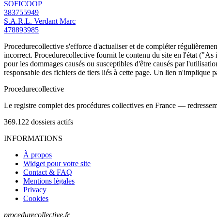
SOFICOOP
383755949
S.A.R.L. Verdant Marc
478893985
Procedurecollective s'efforce d'actualiser et de compléter régulièrement
incorrect. Procedurecollective fournit le contenu du site en l'état ("As
pour les dommages causés ou susceptibles d'être causés par l'utilisation
responsable des fichiers de tiers liés à cette page. Un lien n'implique p
Procedure
collective
Le registre complet des procédures collectives en France — redressemen
369.122
dossiers actifs
INFORMATIONS
À propos
Widget pour votre site
Contact & FAQ
Mentions légales
Privacy
Cookies
procedurecollective.fr