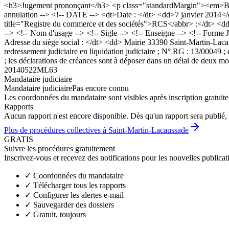
<h3>Jugement prononçant</h3> <p class="standardMargin"><em>Boda
annulation --> <!-- DATE --> <dt>Date : </dt> <dd>7 janvier 2014</
title="Registre du commerce et des sociétés">RCS</abbr> :</dt> <
--> <!-- Nom d'usage --> <!-- Sigle --> <!-- Enseigne --> <!-- Forme
Adresse du siège social : </dt> <dd> Mairie 33390 Saint-Martin-La
redressement judiciaire en liquidation judiciaire ; N° RG : 13/00049 
; les déclarations de créances sont à déposer dans un délai de deux mo
20140522ML63
Mandataire judiciaire
Mandataire judiciaire
Pas encore connu
Les coordonnées du mandataire sont visibles après inscription gratuite
Rapports
Aucun rapport n'est encore disponible. Dès qu'un rapport sera publié, 
Plus de procédures collectives à Saint-Martin-Lacaussade
GRATIS
Suivre les procédures gratuitement
Inscrivez-vous et recevez des notifications pour les nouvelles publicat
✓
Coordonnées du mandataire
✓
Télécharger tous les rapports
✓
Configurer les alertes e-mail
✓
Sauvegarder des dossiers
✓
Gratuit, toujours