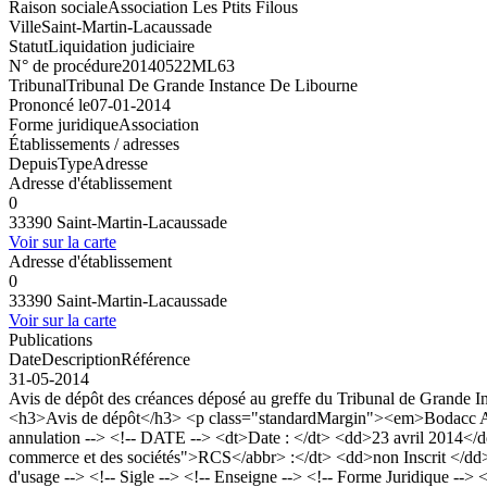
Raison sociale
Association Les Ptits Filous
Ville
Saint-Martin-Lacaussade
Statut
Liquidation judiciaire
N° de procédure
20140522ML63
Tribunal
Tribunal De Grande Instance De Libourne
Prononcé le
07-01-2014
Forme juridique
Association
Établissements / adresses
Depuis
Type
Adresse
Adresse d'établissement
0
33390 Saint-Martin-Lacaussade
Voir sur la carte
Adresse d'établissement
0
33390 Saint-Martin-Lacaussade
Voir sur la carte
Publications
Date
Description
Référence
31-05-2014
Avis de dépôt des créances déposé au greffe du Tribunal de Grande In
<h3>Avis de dépôt</h3> <p class="standardMargin"><em>Bodacc A n
annulation --> <!-- DATE --> <dt>Date : </dt> <dd>23 avril 2014</dd
commerce et des sociétés">RCS</abbr> :</dt> <dd>non Inscrit </d
d'usage --> <!-- Sigle --> <!-- Enseigne --> <!-- Forme Juridique --