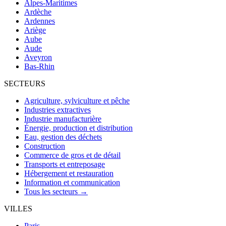
Alpes-Maritimes
Ardèche
Ardennes
Ariège
Aube
Aude
Aveyron
Bas-Rhin
SECTEURS
Agriculture, sylviculture et pêche
Industries extractives
Industrie manufacturière
Énergie, production et distribution
Eau, gestion des déchets
Construction
Commerce de gros et de détail
Transports et entreposage
Hébergement et restauration
Information et communication
Tous les secteurs →
VILLES
Paris