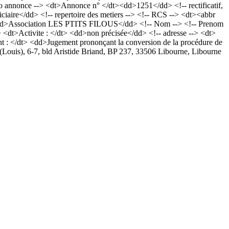
nnonce --> <dt>Annonce n° </dt><dd>1251</dd> <!-- rectificatif,
aire</dd> <!-- repertoire des metiers --> <!-- RCS --> <dt><abbr
> <dd>Association LES PTITS FILOUS</dd> <!-- Nom --> <!-- Prenom
> <dt>Activite : </dt> <dd>non précisée</dd> <!-- adresse --> <dt>
 : </dt> <dd>Jugement prononçant la conversion de la procédure de
U (Louis), 6-7, bld Aristide Briand, BP 237, 33506 Libourne, Libourne