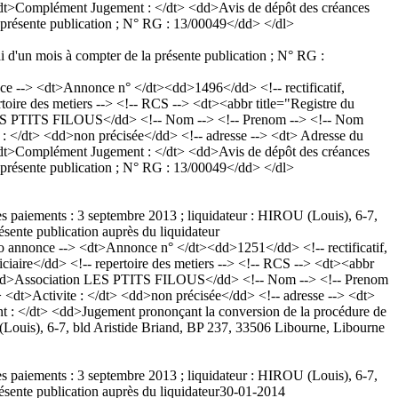
<dt>Complément Jugement : </dt> <dd>Avis de dépôt des créances
a présente publication ; N° RG : 13/00049</dd> </dl>
i d'un mois à compter de la présente publication ; N° RG :
--> <dt>Annonce n° </dt><dd>1496</dd> <!-- rectificatif,
ire des metiers --> <!-- RCS --> <dt><abbr title="Registre du
LES PTITS FILOUS</dd> <!-- Nom --> <!-- Prenom --> <!-- Nom
e : </dt> <dd>non précisée</dd> <!-- adresse --> <dt> Adresse du
<dt>Complément Jugement : </dt> <dd>Avis de dépôt des créances
a présente publication ; N° RG : 13/00049</dd> </dl>
des paiements : 3 septembre 2013 ; liquidateur : HIROU (Louis), 6-7,
ésente publication auprès du liquidateur
nnonce --> <dt>Annonce n° </dt><dd>1251</dd> <!-- rectificatif,
aire</dd> <!-- repertoire des metiers --> <!-- RCS --> <dt><abbr
> <dd>Association LES PTITS FILOUS</dd> <!-- Nom --> <!-- Prenom
> <dt>Activite : </dt> <dd>non précisée</dd> <!-- adresse --> <dt>
 : </dt> <dd>Jugement prononçant la conversion de la procédure de
U (Louis), 6-7, bld Aristide Briand, BP 237, 33506 Libourne, Libourne
des paiements : 3 septembre 2013 ; liquidateur : HIROU (Louis), 6-7,
ésente publication auprès du liquidateur
30-01-2014