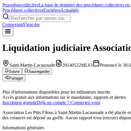
Procedure
collective
La base de données des procédures collectives en
Procédures collectives
Enchères
Actualités
Connexion
S'inscrire
Liquidation judiciaire
Associati
Saint-Martin-Lacaussade
20140522ML63
Prononcé le 30-
Suivre
Sauvegarder
Partager
Plus d'informations disponibles pour les utilisateurs inscrits
Accès gratuit aux informations sur le mandataire, rapports et alertes
Inscription gratuite
Déjà un compte ? Connectez-vous
Association Les Ptits Filous à Saint-Martin-Lacaussade a été placée e
des créances est déposé au greffe. Aucun rapport n'est (encore) dispon
Informations générales