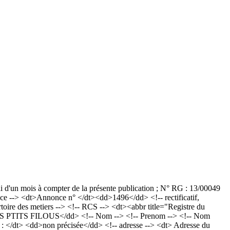
ai d'un mois à compter de la présente publication ; N° RG : 13/00049
--> <dt>Annonce n° </dt><dd>1496</dd> <!-- rectificatif,
ire des metiers --> <!-- RCS --> <dt><abbr title="Registre du
LES PTITS FILOUS</dd> <!-- Nom --> <!-- Prenom --> <!-- Nom
e : </dt> <dd>non précisée</dd> <!-- adresse --> <dt> Adresse du