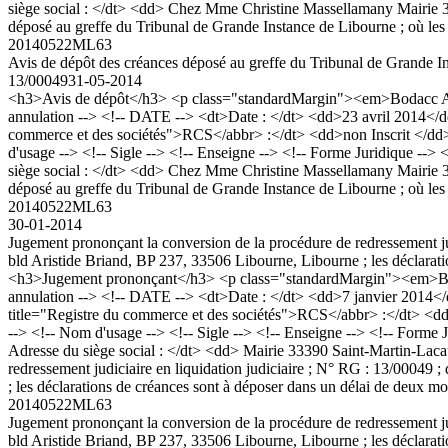
siège social : </dt> <dd> Chez Mme Christine Massellamany Mairie
déposé au greffe du Tribunal de Grande Instance de Libourne ; où les
20140522ML63
Avis de dépôt des créances déposé au greffe du Tribunal de Grande Ins
13/00049
31-05-2014
<h3>Avis de dépôt</h3> <p class="standardMargin"><em>Bodacc A n
annulation --> <!-- DATE --> <dt>Date : </dt> <dd>23 avril 2014</dd
commerce et des sociétés">RCS</abbr> :</dt> <dd>non Inscrit </d
d'usage --> <!-- Sigle --> <!-- Enseigne --> <!-- Forme Juridique --
siège social : </dt> <dd> Chez Mme Christine Massellamany Mairie
déposé au greffe du Tribunal de Grande Instance de Libourne ; où les
20140522ML63
30-01-2014
Jugement prononçant la conversion de la procédure de redressement jud
bld Aristide Briand, BP 237, 33506 Libourne, Libourne ; les déclarati
<h3>Jugement prononçant</h3> <p class="standardMargin"><em>Boda
annulation --> <!-- DATE --> <dt>Date : </dt> <dd>7 janvier 2014</
title="Registre du commerce et des sociétés">RCS</abbr> :</dt> <
--> <!-- Nom d'usage --> <!-- Sigle --> <!-- Enseigne --> <!-- Forme
Adresse du siège social : </dt> <dd> Mairie 33390 Saint-Martin-La
redressement judiciaire en liquidation judiciaire ; N° RG : 13/00049 
; les déclarations de créances sont à déposer dans un délai de deux mo
20140522ML63
Jugement prononçant la conversion de la procédure de redressement jud
bld Aristide Briand, BP 237, 33506 Libourne, Libourne ; les déclarati