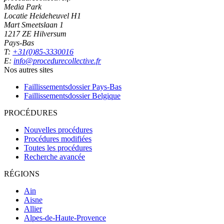
Media Park
Locatie Heideheuvel H1
Mart Smeetslaan 1
1217 ZE Hilversum
Pays-Bas
T:
+31(0)85-3330016
E:
info@procedurecollective.fr
Nos autres sites
Faillissementsdossier
Pays-Bas
Faillissementsdossier
Belgique
PROCÉDURES
Nouvelles procédures
Procédures modifiées
Toutes les procédures
Recherche avancée
RÉGIONS
Ain
Aisne
Allier
Alpes-de-Haute-Provence