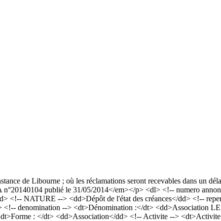
stance de Libourne ; où les réclamations seront recevables dans un dél
°20140104 publié le 31/05/2014</em></p> <dl> <!-- numero annonce 
> <!-- NATURE --> <dd>Dépôt de l'état des créances</dd> <!-- reperto
d> <!-- denomination --> <dt>Dénomination :</dt> <dd>Association 
> <dt>Forme : </dt> <dd>Association</dd> <!-- Activite --> <dt>Activit