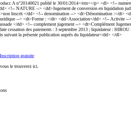
cc A n°20140021 publié le 30/01/2014</em></p> <dl> <!-- numero a
dd> <!-- NATURE --> <dd>Jugement de conversion en liquidation judici
dd>non Inscrit </dd> <!-- denomination --> <dt>Dénomination :</dt
 Juridique --> <dt>Forme : </dt> <dd>Association</dd> <!-- Activite --
caussade </dd> <!-- complement jugement --> <dt>Complément Jugement
; date cessation des paiements : 3 septembre 2013 ; liquidateur : HIRO
is suivant la présente publication auprès du liquidateur</dd> </dl>
Inscription gratuite
vous le trouverez ici.
ions