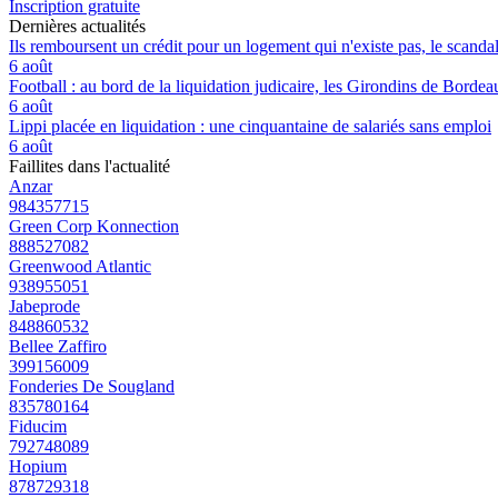
Inscription gratuite
Dernières actualités
Ils remboursent un crédit pour un logement qui n'existe pas, le scand
6 août
Football : au bord de la liquidation judicaire, les Girondins de Borde
6 août
Lippi placée en liquidation : une cinquantaine de salariés sans emploi
6 août
Faillites dans l'actualité
Anzar
984357715
Green Corp Konnection
888527082
Greenwood Atlantic
938955051
Jabeprode
848860532
Bellee Zaffiro
399156009
Fonderies De Sougland
835780164
Fiducim
792748089
Hopium
878729318