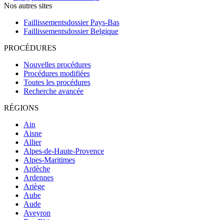
Nos autres sites
Faillissementsdossier
Pays-Bas
Faillissementsdossier
Belgique
PROCÉDURES
Nouvelles procédures
Procédures modifiées
Toutes les procédures
Recherche avancée
RÉGIONS
Ain
Aisne
Allier
Alpes-de-Haute-Provence
Alpes-Maritimes
Ardèche
Ardennes
Ariège
Aube
Aude
Aveyron