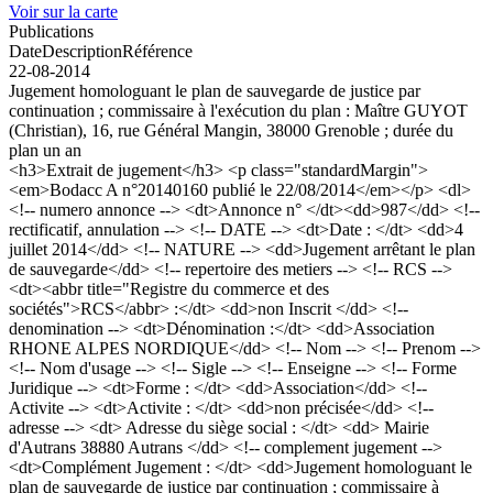
Voir sur la carte
Publications
Date
Description
Référence
22-08-2014
Jugement homologuant le plan de sauvegarde de justice par
continuation ; commissaire à l'exécution du plan : Maître GUYOT
(Christian), 16, rue Général Mangin, 38000 Grenoble ; durée du
plan un an
<h3>Extrait de jugement</h3> <p class="standardMargin">
<em>Bodacc A n°20140160 publié le 22/08/2014</em></p> <dl>
<!-- numero annonce --> <dt>Annonce n° </dt><dd>987</dd> <!--
rectificatif, annulation --> <!-- DATE --> <dt>Date : </dt> <dd>4
juillet 2014</dd> <!-- NATURE --> <dd>Jugement arrêtant le plan
de sauvegarde</dd> <!-- repertoire des metiers --> <!-- RCS -->
<dt><abbr title="Registre du commerce et des
sociétés">RCS</abbr> :</dt> <dd>non Inscrit </dd> <!--
denomination --> <dt>Dénomination :</dt> <dd>Association
RHONE ALPES NORDIQUE</dd> <!-- Nom --> <!-- Prenom -->
<!-- Nom d'usage --> <!-- Sigle --> <!-- Enseigne --> <!-- Forme
Juridique --> <dt>Forme : </dt> <dd>Association</dd> <!--
Activite --> <dt>Activite : </dt> <dd>non précisée</dd> <!--
adresse --> <dt> Adresse du siège social : </dt> <dd> Mairie
d'Autrans 38880 Autrans </dd> <!-- complement jugement -->
<dt>Complément Jugement : </dt> <dd>Jugement homologuant le
plan de sauvegarde de justice par continuation ; commissaire à