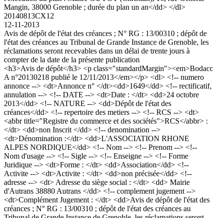
Mangin, 38000 Grenoble ; durée du plan un an</dd> </dl>
20140813CX12
12-11-2013
Avis de dépôt de l'état des créances ; N° RG : 13/00310 ; dépôt de
l'état des créances au Tribunal de Grande Instance de Grenoble, les
réclamations seront recevables dans un délai de trente jours à
compter de la date de la présente publication
<h3>Avis de dépôt</h3> <p class="standardMargin"><em>Bodacc
A n°20130218 publié le 12/11/2013</em></p> <dl> <!-- numero
annonce --> <dt>Annonce n° </dt><dd>1649</dd> <!-- rectificatif,
annulation --> <!-- DATE --> <dt>Date : </dt> <dd>24 octobre
2013</dd> <!-- NATURE --> <dd>Dépôt de l'état des
créances</dd> <!-- repertoire des metiers --> <!-- RCS --> <dt>
<abbr title="Registre du commerce et des sociétés">RCS</abbr> :
</dt> <dd>non Inscrit </dd> <!-- denomination -->
<dt>Dénomination :</dt> <dd>L'ASSOCIATION RHONE
ALPES NORDIQUE</dd> <!-- Nom --> <!-- Prenom --> <!--
Nom d'usage --> <!-- Sigle --> <!-- Enseigne --> <!-- Forme
Juridique --> <dt>Forme : </dt> <dd>Association</dd> <!--
Activite --> <dt>Activite : </dt> <dd>non précisée</dd> <!--
adresse --> <dt> Adresse du siège social : </dt> <dd> Mairie
d'Autrans 38880 Autrans </dd> <!-- complement jugement -->
<dt>Complément Jugement : </dt> <dd>Avis de dépôt de l'état des
créances ; N° RG : 13/00310 ; dépôt de l'état des créances au
Tribunal de Grande Instance de Grenoble, les réclamations seront