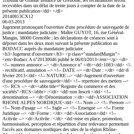
Tribunal de Grande Instance de Grenoble, les réclamations seront
recevables dans un délai de trente jours à compter de la date de la
présente publication</dd> </dl>
20140813CX12
06-03-2013
Jugement prononçant l'ouverture d'une procédure de sauvegarde de
justice ; mandataire judiciaire : Maître GUYOT, 16, rue Général-
Mangin, 38000 Grenoble ; les déclarations de créances sont à
déposer dans les deux mois suivant la présente publication au
BODACC auprès du mandataire judiciaire
<h3>Jugement d'ouverture</h3> <p class="standardMargin">
<em>Bodacc A n°20130046 publié le 06/03/2013</em></p> <dl>
<!-- numero annonce --> <dt>Annonce n° </dt><dd>1083</dd> <!-
- rectificatif, annulation --> <!-- DATE --> <dt>Date : </dt> <dd>8
février 2013</dd> <!-- NATURE --> <dd>Jugement d'ouverture
d'une procédure de sauvegarde</dd> <!-- repertoire des metiers -->
<!-- RCS --> <dt><abbr title="Registre du commerce et des
sociétés">RCS</abbr> :</dt> <dd>non Inscrit </dd> <!--
denomination --> <dt>Dénomination :</dt> <dd>ASSOCIATION
RHONE ALPES NORDIQUE</dd> <!-- Nom --> <!-- Prenom -->
<!-- Nom d'usage --> <!-- Sigle --> <!-- Enseigne --> <!-- Forme
Juridique --> <dt>Forme : </dt> <dd>Association</dd> <!--
Activite --> <dt>Activite : </dt> <dd>mise en place, promotion,
harmonisation, perception et répartition d'une redevance permettant
l'accès aux domaines nordiques des sites de la région Rhône-