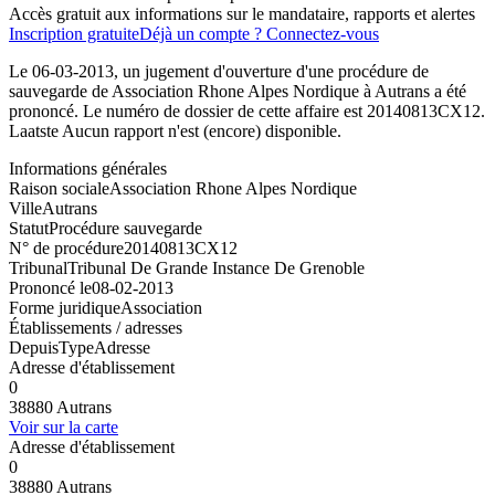
Accès gratuit aux informations sur le mandataire, rapports et alertes
Inscription gratuite
Déjà un compte ? Connectez-vous
Le 06-03-2013, un jugement d'ouverture d'une procédure de
sauvegarde de Association Rhone Alpes Nordique à Autrans a été
prononcé. Le numéro de dossier de cette affaire est 20140813CX12.
Laatste Aucun rapport n'est (encore) disponible.
Informations générales
Raison sociale
Association Rhone Alpes Nordique
Ville
Autrans
Statut
Procédure sauvegarde
N° de procédure
20140813CX12
Tribunal
Tribunal De Grande Instance De Grenoble
Prononcé le
08-02-2013
Forme juridique
Association
Établissements / adresses
Depuis
Type
Adresse
Adresse d'établissement
0
38880 Autrans
Voir sur la carte
Adresse d'établissement
0
38880 Autrans