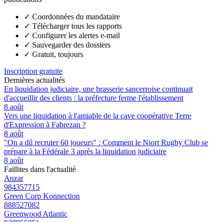
✓
Coordonnées du mandataire
✓
Télécharger tous les rapports
✓
Configurer les alertes e-mail
✓
Sauvegarder des dossiers
✓
Gratuit, toujours
Inscription gratuite
Dernières actualités
En liquidation judiciaire, une brasserie sancerroise continuait
d'accueillir des clients : la préfecture ferme l'établissement
8 août
Vers une liquidation à l'amiable de la cave coopérative Terre
d'Expression à Fabrezan ?
8 août
"On a dû recruter 60 joueurs" : Comment le Niort Rugby Club se
prépare à la Fédérale 3 après la liquidation judiciaire
8 août
Faillites dans l'actualité
Anzar
984357715
Green Corp Konnection
888527082
Greenwood Atlantic