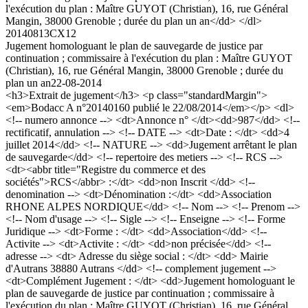
l'exécution du plan : Maître GUYOT (Christian), 16, rue Général
Mangin, 38000 Grenoble ; durée du plan un an</dd> </dl>
20140813CX12
Jugement homologuant le plan de sauvegarde de justice par
continuation ; commissaire à l'exécution du plan : Maître GUYOT
(Christian), 16, rue Général Mangin, 38000 Grenoble ; durée du
plan un an
22-08-2014
<h3>Extrait de jugement</h3> <p class="standardMargin">
<em>Bodacc A n°20140160 publié le 22/08/2014</em></p> <dl>
<!-- numero annonce --> <dt>Annonce n° </dt><dd>987</dd> <!--
rectificatif, annulation --> <!-- DATE --> <dt>Date : </dt> <dd>4
juillet 2014</dd> <!-- NATURE --> <dd>Jugement arrêtant le plan
de sauvegarde</dd> <!-- repertoire des metiers --> <!-- RCS -->
<dt><abbr title="Registre du commerce et des
sociétés">RCS</abbr> :</dt> <dd>non Inscrit </dd> <!--
denomination --> <dt>Dénomination :</dt> <dd>Association
RHONE ALPES NORDIQUE</dd> <!-- Nom --> <!-- Prenom -->
<!-- Nom d'usage --> <!-- Sigle --> <!-- Enseigne --> <!-- Forme
Juridique --> <dt>Forme : </dt> <dd>Association</dd> <!--
Activite --> <dt>Activite : </dt> <dd>non précisée</dd> <!--
adresse --> <dt> Adresse du siège social : </dt> <dd> Mairie
d'Autrans 38880 Autrans </dd> <!-- complement jugement -->
<dt>Complément Jugement : </dt> <dd>Jugement homologuant le
plan de sauvegarde de justice par continuation ; commissaire à
l'exécution du plan : Maître GUYOT (Christian), 16, rue Général