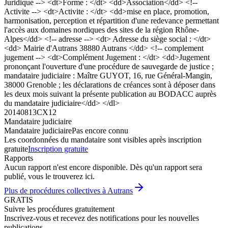
Juridique --> <dt>Forme : </dt> <dd>Association</dd> <!--
Activite --> <dt>Activite : </dt> <dd>mise en place, promotion,
harmonisation, perception et répartition d'une redevance permettant
l'accès aux domaines nordiques des sites de la région Rhône-
Alpes</dd> <!-- adresse --> <dt> Adresse du siège social : </dt>
<dd> Mairie d'Autrans 38880 Autrans </dd> <!-- complement
jugement --> <dt>Complément Jugement : </dt> <dd>Jugement
prononçant l'ouverture d'une procédure de sauvegarde de justice ;
mandataire judiciaire : Maître GUYOT, 16, rue Général-Mangin,
38000 Grenoble ; les déclarations de créances sont à déposer dans
les deux mois suivant la présente publication au BODACC auprès
du mandataire judiciaire</dd> </dl>
20140813CX12
Mandataire judiciaire
Mandataire judiciaire
Pas encore connu
Les coordonnées du mandataire sont visibles après inscription
gratuite
Inscription gratuite
Rapports
Aucun rapport n'est encore disponible. Dès qu'un rapport sera
publié, vous le trouverez ici.
Plus de procédures collectives à Autrans
GRATIS
Suivre les procédures gratuitement
Inscrivez-vous et recevez des notifications pour les nouvelles
publications