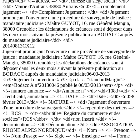
Alpes</dd> <!-- adresse --> <dt> Adresse du siège social : </dt>
<dd> Mairie d'Autrans 38880 Autrans </dd> <!-- complement
jugement --> <dt>Complément Jugement : </dt> <dd>Jugement
prononçant l'ouverture d'une procédure de sauvegarde de justice ;
mandataire judiciaire : Maître GUYOT, 16, rue Général-Mangin,
38000 Grenoble ; les déclarations de créances sont à déposer dans
les deux mois suivant la présente publication au BODACC auprès
du mandataire judiciaire</dd> </dl>
20140813CX12
Jugement prononçant l'ouverture d'une procédure de sauvegarde de
justice ; mandataire judiciaire : Maître GUYOT, 16, rue Général-
Mangin, 38000 Grenoble ; les déclarations de créances sont à
déposer dans les deux mois suivant la présente publication au
BODACC auprès du mandataire judiciaire
06-03-2013
<h3>Jugement d'ouverture</h3> <p class="standardMargin">
<em>Bodacc A n°20130046 publié le 06/03/2013</em></p> <dl>
<!-- numero annonce --> <dt>Annonce n° </dt><dd>1083</dd> <!-
- rectificatif, annulation --> <!-- DATE --> <dt>Date : </dt> <dd>8
février 2013</dd> <!-- NATURE --> <dd>Jugement d'ouverture
d'une procédure de sauvegarde</dd> <!-- repertoire des metiers -->
<!-- RCS --> <dt><abbr title="Registre du commerce et des
sociétés">RCS</abbr> :</dt> <dd>non Inscrit </dd> <!--
denomination --> <dt>Dénomination :</dt> <dd>ASSOCIATION
RHONE ALPES NORDIQUE</dd> <!-- Nom --> <!-- Prenom -->
<!-- Nom d'usage --> <!-- Sigle --> <!-- Enseigne --> <!-- Forme