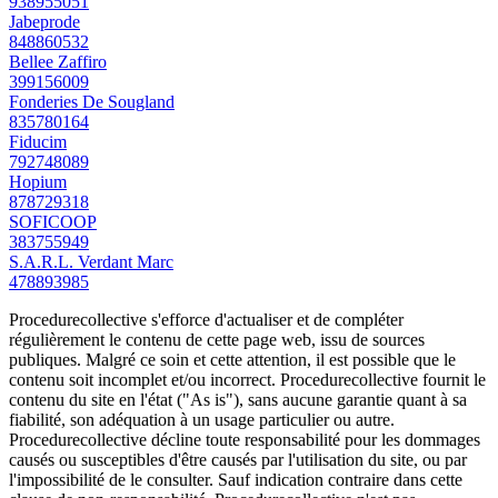
938955051
Jabeprode
848860532
Bellee Zaffiro
399156009
Fonderies De Sougland
835780164
Fiducim
792748089
Hopium
878729318
SOFICOOP
383755949
S.A.R.L. Verdant Marc
478893985
Procedurecollective s'efforce d'actualiser et de compléter
régulièrement le contenu de cette page web, issu de sources
publiques. Malgré ce soin et cette attention, il est possible que le
contenu soit incomplet et/ou incorrect. Procedurecollective fournit le
contenu du site en l'état ("As is"), sans aucune garantie quant à sa
fiabilité, son adéquation à un usage particulier ou autre.
Procedurecollective décline toute responsabilité pour les dommages
causés ou susceptibles d'être causés par l'utilisation du site, ou par
l'impossibilité de le consulter. Sauf indication contraire dans cette