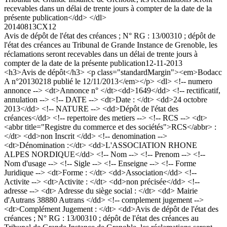
recevables dans un délai de trente jours à compter de la date de la
présente publication</dd> </dl>
20140813CX12
Avis de dépôt de l'état des créances ; N° RG : 13/00310 ; dépôt de
l'état des créances au Tribunal de Grande Instance de Grenoble, les
réclamations seront recevables dans un délai de trente jours à
compter de la date de la présente publication
12-11-2013
<h3>Avis de dépôt</h3> <p class="standardMargin"><em>Bodacc
A n°20130218 publié le 12/11/2013</em></p> <dl> <!-- numero
annonce --> <dt>Annonce n° </dt><dd>1649</dd> <!-- rectificatif,
annulation --> <!-- DATE --> <dt>Date : </dt> <dd>24 octobre
2013</dd> <!-- NATURE --> <dd>Dépôt de l'état des
créances</dd> <!-- repertoire des metiers --> <!-- RCS --> <dt>
<abbr title="Registre du commerce et des sociétés">RCS</abbr> :
</dt> <dd>non Inscrit </dd> <!-- denomination -->
<dt>Dénomination :</dt> <dd>L'ASSOCIATION RHONE
ALPES NORDIQUE</dd> <!-- Nom --> <!-- Prenom --> <!--
Nom d'usage --> <!-- Sigle --> <!-- Enseigne --> <!-- Forme
Juridique --> <dt>Forme : </dt> <dd>Association</dd> <!--
Activite --> <dt>Activite : </dt> <dd>non précisée</dd> <!--
adresse --> <dt> Adresse du siège social : </dt> <dd> Mairie
d'Autrans 38880 Autrans </dd> <!-- complement jugement -->
<dt>Complément Jugement : </dt> <dd>Avis de dépôt de l'état des
créances ; N° RG : 13/00310 ; dépôt de l'état des créances au