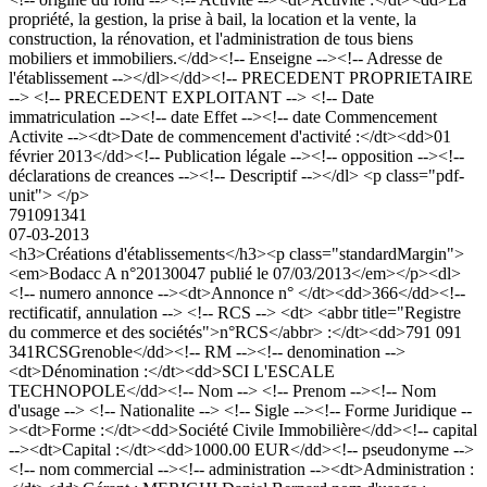
propriété, la gestion, la prise à bail, la location et la vente, la
construction, la rénovation, et l'administration de tous biens
mobiliers et immobiliers.</dd><!-- Enseigne --><!-- Adresse de
l'établissement --></dl></dd><!-- PRECEDENT PROPRIETAIRE
--> <!-- PRECEDENT EXPLOITANT --> <!-- Date
immatriculation --><!-- date Effet --><!-- date Commencement
Activite --><dt>Date de commencement d'activité :</dt><dd>01
février 2013</dd><!-- Publication légale --><!-- opposition --><!--
déclarations de creances --><!-- Descriptif --></dl> <p class="pdf-
unit"> </p>
791091341
07-03-2013
<h3>Créations d'établissements</h3><p class="standardMargin">
<em>Bodacc A n°20130047 publié le 07/03/2013</em></p><dl>
<!-- numero annonce --><dt>Annonce n° </dt><dd>366</dd><!--
rectificatif, annulation --> <!-- RCS --> <dt> <abbr title="Registre
du commerce et des sociétés">n°RCS</abbr> :</dt><dd>791 091
341RCSGrenoble</dd><!-- RM --><!-- denomination -->
<dt>Dénomination :</dt><dd>SCI L'ESCALE
TECHNOPOLE</dd><!-- Nom --> <!-- Prenom --><!-- Nom
d'usage --> <!-- Nationalite --> <!-- Sigle --><!-- Forme Juridique --
><dt>Forme :</dt><dd>Société Civile Immobilière</dd><!-- capital
--><dt>Capital :</dt><dd>1000.00 EUR</dd><!-- pseudonyme -->
<!-- nom commercial --><!-- administration --><dt>Administration :