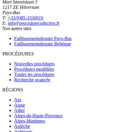
Mart Smeetslaan 1
1217 ZE Hilversum
Pays-Bas
T:
+31(0)85-3330016
E:
info@procedurecollective.fr
Nos autres sites
Faillissementsdossier
Pays-Bas
Faillissementsdossier
Belgique
PROCÉDURES
Nouvelles procédures
Procédures modifiées
Toutes les procédures
Recherche avancée
RÉGIONS
Ain
Aisne
Allier
Alpes-de-Haute-Provence
Alpes-Maritimes
Ardèche
Ardennes