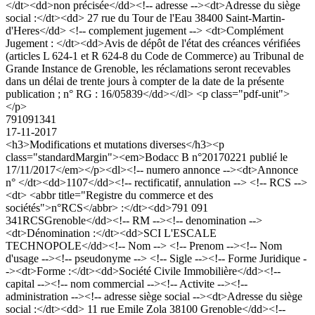
</dt><dd>non précisée</dd><!-- adresse --><dt>Adresse du siège
social :</dt><dd> 27 rue du Tour de l'Eau 38400 Saint-Martin-
d'Heres</dd> <!-- complement jugement --> <dt>Complément
Jugement : </dt><dd>Avis de dépôt de l'état des créances vérifiées
(articles L 624-1 et R 624-8 du Code de Commerce) au Tribunal de
Grande Instance de Grenoble, les réclamations seront recevables
dans un délai de trente jours à compter de la date de la présente
publication ; n° RG : 16/05839</dd></dl> <p class="pdf-unit">
</p>
791091341
17-11-2017
<h3>Modifications et mutations diverses</h3><p
class="standardMargin"><em>Bodacc B n°20170221 publié le
17/11/2017</em></p><dl><!-- numero annonce --><dt>Annonce
n° </dt><dd>1107</dd><!-- rectificatif, annulation --> <!-- RCS -->
<dt> <abbr title="Registre du commerce et des
sociétés">n°RCS</abbr> :</dt><dd>791 091
341RCSGrenoble</dd><!-- RM --><!-- denomination -->
<dt>Dénomination :</dt><dd>SCI L'ESCALE
TECHNOPOLE</dd><!-- Nom --> <!-- Prenom --><!-- Nom
d'usage --><!-- pseudonyme --> <!-- Sigle --><!-- Forme Juridique -
-><dt>Forme :</dt><dd>Société Civile Immobilière</dd><!--
capital --><!-- nom commercial --><!-- Activite --><!--
administration --><!-- adresse siège social --><dt>Adresse du siège
social :</dt><dd> 11 rue Emile Zola 38100 Grenoble</dd><!--