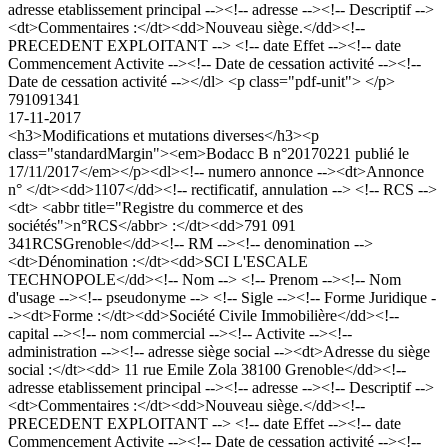
adresse etablissement principal --><!-- adresse --><!-- Descriptif -->
<dt>Commentaires :</dt><dd>Nouveau siège.</dd><!--
PRECEDENT EXPLOITANT --> <!-- date Effet --><!-- date
Commencement Activite --><!-- Date de cessation activité --><!--
Date de cessation activité --></dl> <p class="pdf-unit"> </p>
791091341
17-11-2017
<h3>Modifications et mutations diverses</h3><p
class="standardMargin"><em>Bodacc B n°20170221 publié le
17/11/2017</em></p><dl><!-- numero annonce --><dt>Annonce
n° </dt><dd>1107</dd><!-- rectificatif, annulation --> <!-- RCS -->
<dt> <abbr title="Registre du commerce et des
sociétés">n°RCS</abbr> :</dt><dd>791 091
341RCSGrenoble</dd><!-- RM --><!-- denomination -->
<dt>Dénomination :</dt><dd>SCI L'ESCALE
TECHNOPOLE</dd><!-- Nom --> <!-- Prenom --><!-- Nom
d'usage --><!-- pseudonyme --> <!-- Sigle --><!-- Forme Juridique -
-><dt>Forme :</dt><dd>Société Civile Immobilière</dd><!--
capital --><!-- nom commercial --><!-- Activite --><!--
administration --><!-- adresse siège social --><dt>Adresse du siège
social :</dt><dd> 11 rue Emile Zola 38100 Grenoble</dd><!--
adresse etablissement principal --><!-- adresse --><!-- Descriptif -->
<dt>Commentaires :</dt><dd>Nouveau siège.</dd><!--
PRECEDENT EXPLOITANT --> <!-- date Effet --><!-- date
Commencement Activite --><!-- Date de cessation activité --><!--