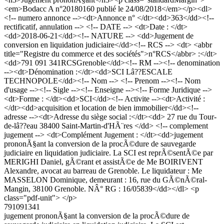
<em>Bodacc A n°20180160 publié le 24/08/2018</em></p><dl>
<!-- numero annonce --><dt>Annonce n° </dt><dd>363</dd><!--
rectificatif, annulation --> <!-- DATE --> <dt>Date : </dt>
<dd>2018-06-21</dd><!-- NATURE --> <dd>Jugement de
conversion en liquidation judiciaire</dd><!-- RCS --> <dt> <abbr
title="Registre du commerce et des sociétés">n°RCS</abbr> :</dt>
<dd>791 091 341RCSGrenoble</dd><!-- RM --><!-- denomination
--><dt>Dénomination :</dt><dd>SCI Lâ??ESCALE
TECHNOPOLE</dd><!-- Nom --> <!-- Prenom --><!-- Nom
d'usage --><!-- Sigle --><!-- Enseigne --><!-- Forme Juridique -->
<dt>Forme : </dt><dd>SCI</dd><!-- Activite --><dt>Activité :
</dt><dd>acquisition et location de bien immobilier</dd><!--
adresse --><dt>Adresse du siège social :</dt><dd> 27 rue du Tour-
de-lâ??eau 38400 Saint-Martin-d'HÃ¨res </dd> <!-- complement
jugement --> <dt>Complément Jugement : </dt><dd>jugement
prononÃ§ant la conversion de la procÃ©dure de sauvegarde
judiciaire en liquidation judiciaire. La SCI est reprÃ©sentÃ©e par
MERIGHI Daniel, gÃ©rant et assistÃ©e de Me BOIRIVENT
Alexandre, avocat au barreau de Grenoble. Le liquidateur : Me
MASSELON Dominique, demeurant : 16, rue du GÃ©nÃ©ral-
Mangin, 38100 Grenoble. NÂ° RG : 16/05839</dd></dl> <p
class="pdf-unit"> </p>
791091341
jugement prononÃ§ant la conversion de la procÃ©dure de