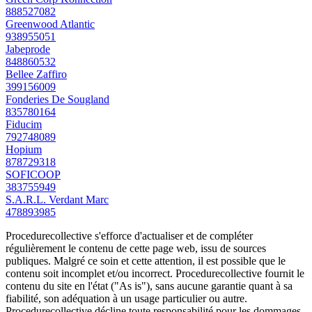
888527082
Greenwood Atlantic
938955051
Jabeprode
848860532
Bellee Zaffiro
399156009
Fonderies De Sougland
835780164
Fiducim
792748089
Hopium
878729318
SOFICOOP
383755949
S.A.R.L. Verdant Marc
478893985
Procedurecollective s'efforce d'actualiser et de compléter
régulièrement le contenu de cette page web, issu de sources
publiques. Malgré ce soin et cette attention, il est possible que le
contenu soit incomplet et/ou incorrect. Procedurecollective fournit le
contenu du site en l'état ("As is"), sans aucune garantie quant à sa
fiabilité, son adéquation à un usage particulier ou autre.
Procedurecollective décline toute responsabilité pour les dommages