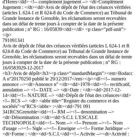
d'Heres</dd> <!-- complement jugement --> <dt>Complément
Jugement : </dt><dd>Avis de dépôt de l'état des créances vérifiées
(articles L 624-1 et R 624-8 du Code de Commerce) au Tribunal de
Grande Instance de Grenoble, les réclamations seront recevables
dans un délai de trente jours à compter de la date de la présente
publication ; n° RG : 16/05839</dd></dl> <p class="pdf-unit">
</p>
791091341
Avis de dépôt de l'état des créances vérifiées (articles L 624-1 et R
624-8 du Code de Commerce) au Tribunal de Grande Instance de
Grenoble, les réclamations seront recevables dans un délai de trente
jours à compter de la date de la présente publication ; n° RG :
16/05839
29-12-2017
<h3>Avis de dépôt</h3><p class="standardMargin"><em>Bodacc
A n°20170250 publié le 29/12/2017</em></p><dl><!-- numero
annonce --><dt>Annonce n° </dt><dd>1978</dd><!-- rectificatif,
annulation --> <!-- DATE --> <dt>Date : </dt><dd>2017-12-
14</dd><!-- NATURE --> <dd>Dépôt de l'état des créances</dd>
<!-- RCS --> <dt> <abbr title="Registre du commerce et des
sociétés">n°RCS</abbr> :</dt><dd>791 091
341RCSGrenoble</dd><!-- RM --><!-- denomination -->
<dt>Dénomination :</dt><dd>S.C.I. L'ESCALE
TECHNOPOLE</dd><!-- Nom --> <!-- Prenom --><!-- Nom
d'usage --><!-- Sigle --><!-- Enseigne --><!-- Forme Juridique -->
<dt>Forme : </dt><dd>S.C.I.</dd><!-- Activite --><dt>Activité :