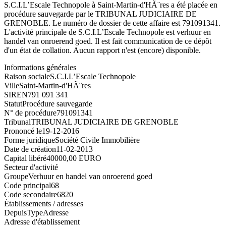
S.C.I.L’Escale Technopole à Saint-Martin-d'HÃ¨res a été placée en
procédure sauvegarde par le TRIBUNAL JUDICIAIRE DE
GRENOBLE. Le numéro de dossier de cette affaire est 791091341.
L'activité principale de S.C.I.L’Escale Technopole est verhuur en
handel van onroerend goed. Il est fait communication de ce dépôt
d'un état de collation. Aucun rapport n'est (encore) disponible.
Informations générales
Raison sociale
S.C.I.L’Escale Technopole
Ville
Saint-Martin-d'HÃ¨res
SIREN
791 091 341
Statut
Procédure sauvegarde
N° de procédure
791091341
Tribunal
TRIBUNAL JUDICIAIRE DE GRENOBLE
Prononcé le
19-12-2016
Forme juridique
Société Civile Immobilière
Date de création
11-02-2013
Capital libéré
40000,00 EURO
Secteur d'activité
Groupe
Verhuur en handel van onroerend goed
Code principal
68
Code secondaire
6820
Établissements / adresses
Depuis
Type
Adresse
Adresse d'établissement