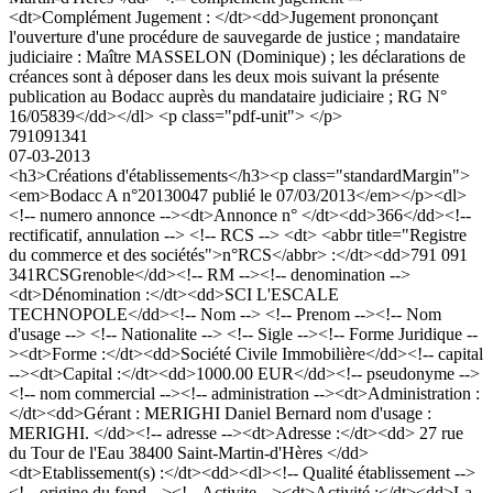
<dt>Complément Jugement : </dt><dd>Jugement prononçant
l'ouverture d'une procédure de sauvegarde de justice ; mandataire
judiciaire : Maître MASSELON (Dominique) ; les déclarations de
créances sont à déposer dans les deux mois suivant la présente
publication au Bodacc auprès du mandataire judiciaire ; RG N°
16/05839</dd></dl> <p class="pdf-unit"> </p>
791091341
07-03-2013
<h3>Créations d'établissements</h3><p class="standardMargin">
<em>Bodacc A n°20130047 publié le 07/03/2013</em></p><dl>
<!-- numero annonce --><dt>Annonce n° </dt><dd>366</dd><!--
rectificatif, annulation --> <!-- RCS --> <dt> <abbr title="Registre
du commerce et des sociétés">n°RCS</abbr> :</dt><dd>791 091
341RCSGrenoble</dd><!-- RM --><!-- denomination -->
<dt>Dénomination :</dt><dd>SCI L'ESCALE
TECHNOPOLE</dd><!-- Nom --> <!-- Prenom --><!-- Nom
d'usage --> <!-- Nationalite --> <!-- Sigle --><!-- Forme Juridique --
><dt>Forme :</dt><dd>Société Civile Immobilière</dd><!-- capital
--><dt>Capital :</dt><dd>1000.00 EUR</dd><!-- pseudonyme -->
<!-- nom commercial --><!-- administration --><dt>Administration :
</dt><dd>Gérant : MERIGHI Daniel Bernard nom d'usage :
MERIGHI. </dd><!-- adresse --><dt>Adresse :</dt><dd> 27 rue
du Tour de l'Eau 38400 Saint-Martin-d'Hères </dd>
<dt>Etablissement(s) :</dt><dd><dl><!-- Qualité établissement -->
<!-- origine du fond --><!-- Activite --><dt>Activité :</dt><dd>La