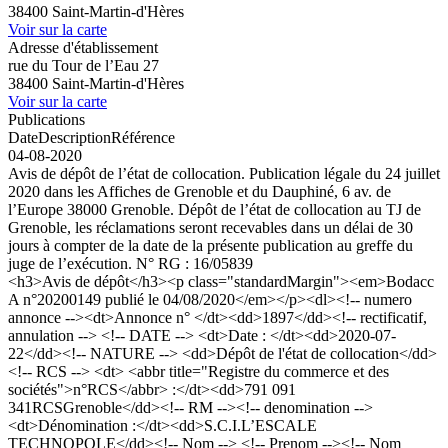
38400 Saint-Martin-d'Hères
Voir sur la carte
Adresse d'établissement
rue du Tour de l’Eau 27
38400 Saint-Martin-d'Hères
Voir sur la carte
Publications
Date
Description
Référence
04-08-2020
Avis de dépôt de l’état de collocation. Publication légale du 24 juillet
2020 dans les Affiches de Grenoble et du Dauphiné, 6 av. de
l’Europe 38000 Grenoble. Dépôt de l’état de collocation au TJ de
Grenoble, les réclamations seront recevables dans un délai de 30
jours à compter de la date de la présente publication au greffe du
juge de l’exécution. N° RG : 16/05839
<h3>Avis de dépôt</h3><p class="standardMargin"><em>Bodacc
A n°20200149 publié le 04/08/2020</em></p><dl><!-- numero
annonce --><dt>Annonce n° </dt><dd>1897</dd><!-- rectificatif,
annulation --> <!-- DATE --> <dt>Date : </dt><dd>2020-07-
22</dd><!-- NATURE --> <dd>Dépôt de l'état de collocation</dd>
<!-- RCS --> <dt> <abbr title="Registre du commerce et des
sociétés">n°RCS</abbr> :</dt><dd>791 091
341RCSGrenoble</dd><!-- RM --><!-- denomination -->
<dt>Dénomination :</dt><dd>S.C.I.L’ESCALE
TECHNOPOLE</dd><!-- Nom --> <!-- Prenom --><!-- Nom