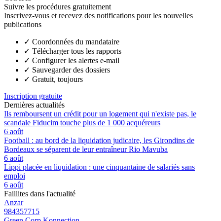
Suivre les procédures gratuitement
Inscrivez-vous et recevez des notifications pour les nouvelles
publications
✓
Coordonnées du mandataire
✓
Télécharger tous les rapports
✓
Configurer les alertes e-mail
✓
Sauvegarder des dossiers
✓
Gratuit, toujours
Inscription gratuite
Dernières actualités
Ils remboursent un crédit pour un logement qui n'existe pas, le
scandale Fiducim touche plus de 1 000 acquéreurs
6 août
Football : au bord de la liquidation judicaire, les Girondins de
Bordeaux se séparent de leur entraîneur Rio Mavuba
6 août
Lippi placée en liquidation : une cinquantaine de salariés sans
emploi
6 août
Faillites dans l'actualité
Anzar
984357715
Green Corp Konnection