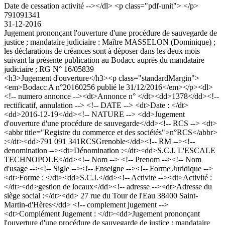
Date de cessation activité --></dl> <p class="pdf-unit"> </p>
791091341
31-12-2016
Jugement prononçant l'ouverture d'une procédure de sauvegarde de
justice ; mandataire judiciaire : Maître MASSELON (Dominique) ;
les déclarations de créances sont à déposer dans les deux mois
suivant la présente publication au Bodacc auprès du mandataire
judiciaire ; RG N° 16/05839
<h3>Jugement d'ouverture</h3><p class="standardMargin">
<em>Bodacc A n°20160256 publié le 31/12/2016</em></p><dl>
<!-- numero annonce --><dt>Annonce n° </dt><dd>1378</dd><!--
rectificatif, annulation --> <!-- DATE --> <dt>Date : </dt>
<dd>2016-12-19</dd><!-- NATURE --> <dd>Jugement
d'ouverture d'une procédure de sauvegarde</dd><!-- RCS --> <dt>
<abbr title="Registre du commerce et des sociétés">n°RCS</abbr>
:</dt><dd>791 091 341RCSGrenoble</dd><!-- RM --><!--
denomination --><dt>Dénomination :</dt><dd>S.C.I. L'ESCALE
TECHNOPOLE</dd><!-- Nom --> <!-- Prenom --><!-- Nom
d'usage --><!-- Sigle --><!-- Enseigne --><!-- Forme Juridique -->
<dt>Forme : </dt><dd>S.C.I.</dd><!-- Activite --><dt>Activité :
</dt><dd>gestion de locaux</dd><!-- adresse --><dt>Adresse du
siège social :</dt><dd> 27 rue du Tour de l'Eau 38400 Saint-
Martin-d'Hères</dd> <!-- complement jugement -->
<dt>Complément Jugement : </dt><dd>Jugement prononçant
l'ouverture d'une procédure de sauvegarde de justice ; mandataire