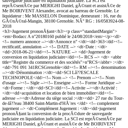
sauvegarde judiciaire en liquidation judiciaire. La SCI est
reprÃ©sentÃ©e par MERIGHI Daniel, gÃ©rant et assistÃ©e de
Me BOIRIVENT Alexandre, avocat au barreau de Grenoble. Le
liquidateur : Me MASSELON Dominique, demeurant : 16, rue du
GÃ©nÃ©ral-Mangin, 38100 Grenoble. NÂ° RG : 16/05839
24-08-
2018
<h3>Jugement prononÃ§ant</h3><p class="standardMargin">
<em>Bodacc A n°20180160 publié le 24/08/2018</em></p><dl>
<!-- numero annonce --><dt>Annonce n° </dt><dd>363</dd><!--
rectificatif, annulation --> <!-- DATE --> <dt>Date : </dt>
<dd>2018-06-21</dd><!-- NATURE --> <dd>Jugement de
conversion en liquidation judiciaire</dd><!-- RCS --> <dt> <abbr
title="Registre du commerce et des sociétés">n°RCS</abbr> :</dt>
<dd>791 091 341RCSGrenoble</dd><!-- RM --><!-- denomination
--><dt>Dénomination :</dt><dd>SCI Lâ??ESCALE
TECHNOPOLE</dd><!-- Nom --> <!-- Prenom --><!-- Nom
d'usage --><!-- Sigle --><!-- Enseigne --><!-- Forme Juridique -->
<dt>Forme : </dt><dd>SCI</dd><!-- Activite --><dt>Activité :
</dt><dd>acquisition et location de bien immobilier</dd><!--
adresse --><dt>Adresse du siège social :</dt><dd> 27 rue du Tour-
de-lâ??eau 38400 Saint-Martin-d'HÃ¨res </dd> <!-- complement
jugement --> <dt>Complément Jugement : </dt><dd>jugement
prononÃ§ant la conversion de la procÃ©dure de sauvegarde
judiciaire en liquidation judiciaire. La SCI est reprÃ©sentÃ©e par
MERIGHI Daniel, gÃ©rant et assistÃ©e de Me BOIRIVENT