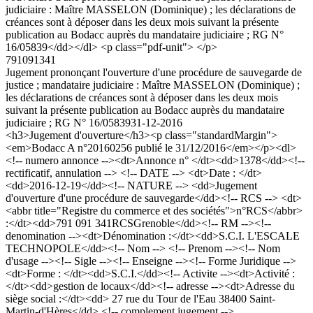
judiciaire : Maître MASSELON (Dominique) ; les déclarations de
créances sont à déposer dans les deux mois suivant la présente
publication au Bodacc auprès du mandataire judiciaire ; RG N°
16/05839</dd></dl> <p class="pdf-unit"> </p>
791091341
Jugement prononçant l'ouverture d'une procédure de sauvegarde de
justice ; mandataire judiciaire : Maître MASSELON (Dominique) ;
les déclarations de créances sont à déposer dans les deux mois
suivant la présente publication au Bodacc auprès du mandataire
judiciaire ; RG N° 16/05839
31-12-2016
<h3>Jugement d'ouverture</h3><p class="standardMargin">
<em>Bodacc A n°20160256 publié le 31/12/2016</em></p><dl>
<!-- numero annonce --><dt>Annonce n° </dt><dd>1378</dd><!--
rectificatif, annulation --> <!-- DATE --> <dt>Date : </dt>
<dd>2016-12-19</dd><!-- NATURE --> <dd>Jugement
d'ouverture d'une procédure de sauvegarde</dd><!-- RCS --> <dt>
<abbr title="Registre du commerce et des sociétés">n°RCS</abbr>
:</dt><dd>791 091 341RCSGrenoble</dd><!-- RM --><!--
denomination --><dt>Dénomination :</dt><dd>S.C.I. L'ESCALE
TECHNOPOLE</dd><!-- Nom --> <!-- Prenom --><!-- Nom
d'usage --><!-- Sigle --><!-- Enseigne --><!-- Forme Juridique -->
<dt>Forme : </dt><dd>S.C.I.</dd><!-- Activite --><dt>Activité :
</dt><dd>gestion de locaux</dd><!-- adresse --><dt>Adresse du
siège social :</dt><dd> 27 rue du Tour de l'Eau 38400 Saint-
Martin-d'Hères</dd> <!-- complement jugement -->