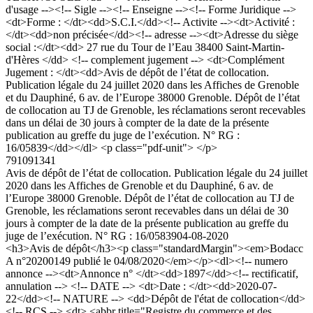
d'usage --><!-- Sigle --><!-- Enseigne --><!-- Forme Juridique -->
<dt>Forme : </dt><dd>S.C.I.</dd><!-- Activite --><dt>Activité :
</dt><dd>non précisée</dd><!-- adresse --><dt>Adresse du siège
social :</dt><dd> 27 rue du Tour de l’Eau 38400 Saint-Martin-
d'Hères </dd> <!-- complement jugement --> <dt>Complément
Jugement : </dt><dd>Avis de dépôt de l’état de collocation.
Publication légale du 24 juillet 2020 dans les Affiches de Grenoble
et du Dauphiné, 6 av. de l’Europe 38000 Grenoble. Dépôt de l’état
de collocation au TJ de Grenoble, les réclamations seront recevables
dans un délai de 30 jours à compter de la date de la présente
publication au greffe du juge de l’exécution. N° RG :
16/05839</dd></dl> <p class="pdf-unit"> </p>
791091341
Avis de dépôt de l’état de collocation. Publication légale du 24 juillet
2020 dans les Affiches de Grenoble et du Dauphiné, 6 av. de
l’Europe 38000 Grenoble. Dépôt de l’état de collocation au TJ de
Grenoble, les réclamations seront recevables dans un délai de 30
jours à compter de la date de la présente publication au greffe du
juge de l’exécution. N° RG : 16/05839
04-08-2020
<h3>Avis de dépôt</h3><p class="standardMargin"><em>Bodacc
A n°20200149 publié le 04/08/2020</em></p><dl><!-- numero
annonce --><dt>Annonce n° </dt><dd>1897</dd><!-- rectificatif,
annulation --> <!-- DATE --> <dt>Date : </dt><dd>2020-07-
22</dd><!-- NATURE --> <dd>Dépôt de l'état de collocation</dd>
<!-- RCS --> <dt> <abbr title="Registre du commerce et des