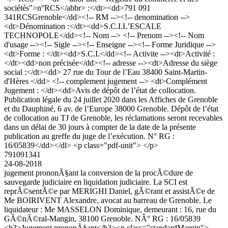
sociétés">n°RCS</abbr> :</dt><dd>791 091
341RCSGrenoble</dd><!-- RM --><!-- denomination -->
<dt>Dénomination :</dt><dd>S.C.I.L’ESCALE
TECHNOPOLE</dd><!-- Nom --> <!-- Prenom --><!-- Nom
d'usage --><!-- Sigle --><!-- Enseigne --><!-- Forme Juridique -->
<dt>Forme : </dt><dd>S.C.I.</dd><!-- Activite --><dt>Activité :
</dt><dd>non précisée</dd><!-- adresse --><dt>Adresse du siège
social :</dt><dd> 27 rue du Tour de l’Eau 38400 Saint-Martin-
d'Hères </dd> <!-- complement jugement --> <dt>Complément
Jugement : </dt><dd>Avis de dépôt de l’état de collocation.
Publication légale du 24 juillet 2020 dans les Affiches de Grenoble
et du Dauphiné, 6 av. de l’Europe 38000 Grenoble. Dépôt de l’état
de collocation au TJ de Grenoble, les réclamations seront recevables
dans un délai de 30 jours à compter de la date de la présente
publication au greffe du juge de l’exécution. N° RG :
16/05839</dd></dl> <p class="pdf-unit"> </p>
791091341
24-08-2018
jugement prononÃ§ant la conversion de la procÃ©dure de
sauvegarde judiciaire en liquidation judiciaire. La SCI est
reprÃ©sentÃ©e par MERIGHI Daniel, gÃ©rant et assistÃ©e de
Me BOIRIVENT Alexandre, avocat au barreau de Grenoble. Le
liquidateur : Me MASSELON Dominique, demeurant : 16, rue du
GÃ©nÃ©ral-Mangin, 38100 Grenoble. NÂ° RG : 16/05839
<h3>Jugement prononÃ§ant</h3><p class="standardMargin">