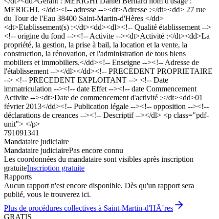
</dt><dd>Gérant : MERIGHI Daniel Bernard nom d'usage :
MERIGHI. </dd><!-- adresse --><dt>Adresse :</dt><dd> 27 rue
du Tour de l'Eau 38400 Saint-Martin-d'Hères </dd>
<dt>Etablissement(s) :</dt><dd><dl><!-- Qualité établissement -->
<!-- origine du fond --><!-- Activite --><dt>Activité :</dt><dd>La
propriété, la gestion, la prise à bail, la location et la vente, la
construction, la rénovation, et l'administration de tous biens
mobiliers et immobiliers.</dd><!-- Enseigne --><!-- Adresse de
l'établissement --></dl></dd><!-- PRECEDENT PROPRIETAIRE
--> <!-- PRECEDENT EXPLOITANT --> <!-- Date
immatriculation --><!-- date Effet --><!-- date Commencement
Activite --><dt>Date de commencement d'activité :</dt><dd>01
février 2013</dd><!-- Publication légale --><!-- opposition --><!--
déclarations de creances --><!-- Descriptif --></dl> <p class="pdf-
unit"> </p>
791091341
Mandataire judiciaire
Mandataire judiciaire
Pas encore connu
Les coordonnées du mandataire sont visibles après inscription
gratuite
Inscription gratuite
Rapports
Aucun rapport n'est encore disponible. Dès qu'un rapport sera
publié, vous le trouverez ici.
Plus de procédures collectives à Saint-Martin-d'HÃ¨res
GRATIS