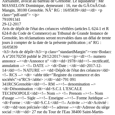
Alexandre, avocat au barreau de Grenoble. Le liquidateur : Me
MASSELON Dominique, demeurant : 16, rue du GÃ©nÃ©ral-
Mangin, 38100 Grenoble. NÂ° RG : 16/05839</dd></dl> <p
class="pdf-unit"> </p>
791091341
29-12-2017
Avis de dépôt de l'état des créances vérifiées (articles L 624-1 et R
624-8 du Code de Commerce) au Tribunal de Grande Instance de
Grenoble, les réclamations seront recevables dans un délai de trente
jours à compter de la date de la présente publication ; n° RG :
16/05839
<h3>Avis de dépôt</h3><p class="standardMargin"><em>Bodacc
A n°20170250 publié le 29/12/2017</em></p><dl><!-- numero
annonce --><dt>Annonce n° </dt><dd>1978</dd><!-- rectificatif,
annulation --> <!-- DATE --> <dt>Date : </dt><dd>2017-12-
14</dd><!-- NATURE --> <dd>Dépôt de l'état des créances</dd>
<!-- RCS --> <dt> <abbr title="Registre du commerce et des
sociétés">n°RCS</abbr> :</dt><dd>791 091
341RCSGrenoble</dd><!-- RM --><!-- denomination -->
<dt>Dénomination :</dt><dd>S.C.I. L'ESCALE
TECHNOPOLE</dd><!-- Nom --> <!-- Prenom --><!-- Nom
d'usage --><!-- Sigle --><!-- Enseigne --><!-- Forme Juridique -->
<dt>Forme : </dt><dd>S.C.I.</dd><!-- Activite --><dt>Activité :
</dt><dd>non précisée</dd><!-- adresse --><dt>Adresse du siège
social :</dt><dd> 27 rue du Tour de l'Eau 38400 Saint-Martin-