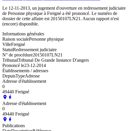
Le 12-11-2013, un jugement d'ouverture en redressement judiciaire
de Personne physique à Freigné a été prononcé. Le numéro de
dossier de cette affaire est 20150107LN21. Aucun rapport n'est
(encore) disponible.
Informations générales
Raison sociale
Personne physique
Ville
Freigné
Statut
Redressement judiciaire
N° de procédure
20150107LN21
Tribunal
Tribunal De Grande Instance D'angers
Prononcé le
23-12-2014
Établissements / adresses
Depuis
Type
Adresse
Adresse d'établissement
0
49440 Freigné
Adresse d'établissement
0
49440 Freigné
Publications
Date
Description
Référence