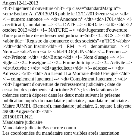
Angers
12-11-2013
<h3>Jugement d'ouverture</h3> <p class="standardMargin">
<em>Bodacc A n°20130218 publié le 12/11/2013</em></p> <dl>
<!-- numero annonce --> <dt>Annonce n° </dt><dd>1701</dd> <!-
- rectificatif, annulation --> <!-- DATE --> <dt>Date : </dt> <dd>22
octobre 2013</dd> <!-- NATURE --> <dd>Jugement d'ouverture
d'une procédure de redressement judiciaire</dd> <!-- RCS --> <dt>
<abbr title="Registre du commerce et des sociétés">n°RCS</abbr>
:</dt><dd>Non Inscrit</dd> <!-- RM --> <!-- denomination --> <!--
Nom --> <dt>Nom :</dt> <dd>PLOQUIN</dd> <!-- Prenom -->
<dt>Prénom :</dt> <dd>Bruno</dd> <!-- Nom d'usage --> <!--
Sigle --> <!-- Enseigne --> <!-- Forme Juridique --> <!-- Activite -->
<dt>Activite : </dt> <dd>agriculteur</dd> <!-- adresse --> <dt>
Adresse : </dt> <dd> Au Lieudit La Mortraie 49440 Freigné </dd>
<!-- complement jugement --> <dt>Complément Jugement : </dt>
<dd>Jugement d'ouverture de redressement judiciaire ; date de
cessation des paiements : 4 octobre 2013 ; les déclarations de
créances sont à déposer dans les deux mois suivant la présente
publication auprès du mandataire judiciaire ; mandataire judiciaire :
Maître JUMEL (Bernard), mandataire judiciaire, 2, square Lafayette,
49000 Angers</dd> </dl>
20150107LN21
Mandataire judiciaire
Mandataire judiciaire
Pas encore connu
Les coordonnées du mandataire sont visibles après inscription