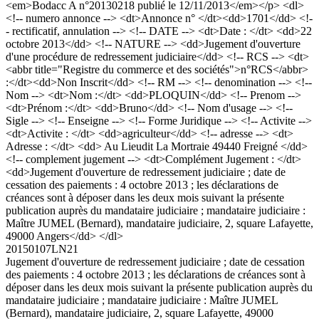
<em>Bodacc A n°20130218 publié le 12/11/2013</em></p> <dl>
<!-- numero annonce --> <dt>Annonce n° </dt><dd>1701</dd> <!-
- rectificatif, annulation --> <!-- DATE --> <dt>Date : </dt> <dd>22
octobre 2013</dd> <!-- NATURE --> <dd>Jugement d'ouverture
d'une procédure de redressement judiciaire</dd> <!-- RCS --> <dt>
<abbr title="Registre du commerce et des sociétés">n°RCS</abbr>
:</dt><dd>Non Inscrit</dd> <!-- RM --> <!-- denomination --> <!--
Nom --> <dt>Nom :</dt> <dd>PLOQUIN</dd> <!-- Prenom -->
<dt>Prénom :</dt> <dd>Bruno</dd> <!-- Nom d'usage --> <!--
Sigle --> <!-- Enseigne --> <!-- Forme Juridique --> <!-- Activite -->
<dt>Activite : </dt> <dd>agriculteur</dd> <!-- adresse --> <dt>
Adresse : </dt> <dd> Au Lieudit La Mortraie 49440 Freigné </dd>
<!-- complement jugement --> <dt>Complément Jugement : </dt>
<dd>Jugement d'ouverture de redressement judiciaire ; date de
cessation des paiements : 4 octobre 2013 ; les déclarations de
créances sont à déposer dans les deux mois suivant la présente
publication auprès du mandataire judiciaire ; mandataire judiciaire :
Maître JUMEL (Bernard), mandataire judiciaire, 2, square Lafayette,
49000 Angers</dd> </dl>
20150107LN21
Jugement d'ouverture de redressement judiciaire ; date de cessation
des paiements : 4 octobre 2013 ; les déclarations de créances sont à
déposer dans les deux mois suivant la présente publication auprès du
mandataire judiciaire ; mandataire judiciaire : Maître JUMEL
(Bernard), mandataire judiciaire, 2, square Lafayette, 49000