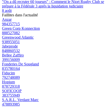
"On a dû recruter 60 joueurs" : Comment le Niort Rugby Club se
prépare à la Fédérale 3 après la liquidation judiciaire
8 août
Faillites dans l'actualité
Anzar
984357715
Green Corp Konnection
888527082
Greenwood Atlantic
938955051
Jabeprode
848860532
Bellee Zaffiro
399156009
Fonderies De Sougland
835780164
Fiducim
792748089
Hopium
878729318
SOFICOOP
383755949
S.A.R.L. Verdant Marc
478893985