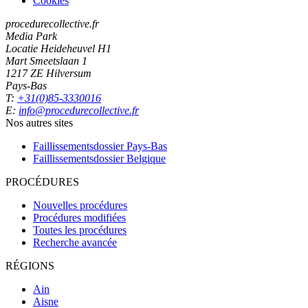
Cookies
procedurecollective.fr
Media Park
Locatie Heideheuvel H1
Mart Smeetslaan 1
1217 ZE Hilversum
Pays-Bas
T:
+31(0)85-3330016
E:
info@procedurecollective.fr
Nos autres sites
Faillissementsdossier
Pays-Bas
Faillissementsdossier
Belgique
PROCÉDURES
Nouvelles procédures
Procédures modifiées
Toutes les procédures
Recherche avancée
RÉGIONS
Ain
Aisne