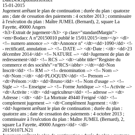
15-01-2015
Jugement arrêtant le plan de continuation ; durée du plan : quatorze
ans ; date de cessation des paiements : 4 octobre 2013 ; commissaire
à l'exécution du plan : Maître JUMEL (Bernard), 2, square La
Fayette, 49000 Angers
<h3>Extrait de jugement</h3> <p class="standardMargin">
<em>Bodacc A n°20150010 publié le 15/01/2015</em></p> <dl>
<!-- numero annonce --> <dt>Annonce n° </dt><dd>1090</dd> <!-
- rectificatif, annulation --> <!-- DATE --> <dt>Date : </dt> <dd>23
décembre 2014</dd> <!-- NATURE --> <dd>Jugement de plan de
redressement</dd> <!-- RCS --> <dt><abbr title="Registre du
commerce et des sociétés">n°RCS</abbr> :</dt><dd>Non
Inscrit</dd> <!-- RM --> <!-- denomination --> <!-- Nom -->
<dt>Nom :</dt> <dd>PLOQUIN</dd> <!-- Prenom -->
<dt>Prénom :</dt> <dd>Bruno</dd> <!-- Nom d'usage --> <!--
Sigle --> <!-- Enseigne --> <!-- Forme Juridique --> <!-- Activite -->
<dt>Activite : </dt> <dd>agriculteur</dd> <!-- adresse --> <dt>
Adresse : </dt> <dd> La Mortraie 49440 Freigné </dd> <!--
complement jugement --> <dt>Complément Jugement : </dt>
<dd>Jugement arrêtant le plan de continuation ; durée du plan :
quatorze ans ; date de cessation des paiements : 4 octobre 2013 ;
commissaire à l'exécution du plan : Maître JUMEL (Bernard), 2,
square La Fayette, 49000 Angers</dd> </dl>
20150107LN21