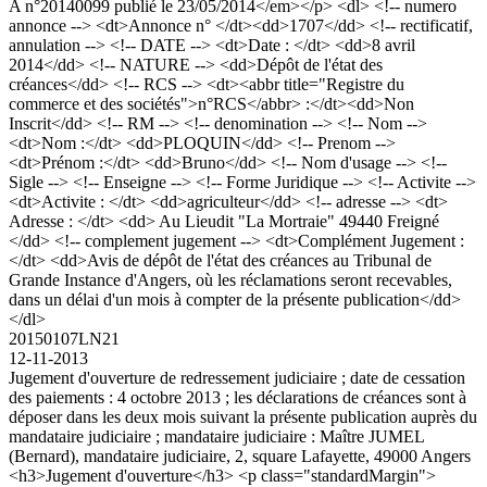
A n°20140099 publié le 23/05/2014</em></p> <dl> <!-- numero
annonce --> <dt>Annonce n° </dt><dd>1707</dd> <!-- rectificatif,
annulation --> <!-- DATE --> <dt>Date : </dt> <dd>8 avril
2014</dd> <!-- NATURE --> <dd>Dépôt de l'état des
créances</dd> <!-- RCS --> <dt><abbr title="Registre du
commerce et des sociétés">n°RCS</abbr> :</dt><dd>Non
Inscrit</dd> <!-- RM --> <!-- denomination --> <!-- Nom -->
<dt>Nom :</dt> <dd>PLOQUIN</dd> <!-- Prenom -->
<dt>Prénom :</dt> <dd>Bruno</dd> <!-- Nom d'usage --> <!--
Sigle --> <!-- Enseigne --> <!-- Forme Juridique --> <!-- Activite -->
<dt>Activite : </dt> <dd>agriculteur</dd> <!-- adresse --> <dt>
Adresse : </dt> <dd> Au Lieudit "La Mortraie" 49440 Freigné
</dd> <!-- complement jugement --> <dt>Complément Jugement :
</dt> <dd>Avis de dépôt de l'état des créances au Tribunal de
Grande Instance d'Angers, où les réclamations seront recevables,
dans un délai d'un mois à compter de la présente publication</dd>
</dl>
20150107LN21
12-11-2013
Jugement d'ouverture de redressement judiciaire ; date de cessation
des paiements : 4 octobre 2013 ; les déclarations de créances sont à
déposer dans les deux mois suivant la présente publication auprès du
mandataire judiciaire ; mandataire judiciaire : Maître JUMEL
(Bernard), mandataire judiciaire, 2, square Lafayette, 49000 Angers
<h3>Jugement d'ouverture</h3> <p class="standardMargin">