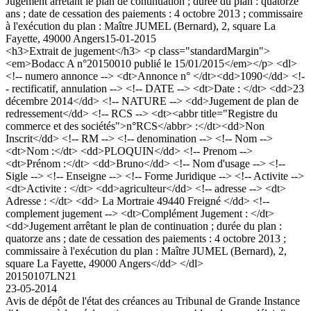
Jugement arrêtant le plan de continuation ; durée du plan : quatorze
ans ; date de cessation des paiements : 4 octobre 2013 ; commissaire
à l'exécution du plan : Maître JUMEL (Bernard), 2, square La
Fayette, 49000 Angers
15-01-2015
<h3>Extrait de jugement</h3> <p class="standardMargin">
<em>Bodacc A n°20150010 publié le 15/01/2015</em></p> <dl>
<!-- numero annonce --> <dt>Annonce n° </dt><dd>1090</dd> <!-
- rectificatif, annulation --> <!-- DATE --> <dt>Date : </dt> <dd>23
décembre 2014</dd> <!-- NATURE --> <dd>Jugement de plan de
redressement</dd> <!-- RCS --> <dt><abbr title="Registre du
commerce et des sociétés">n°RCS</abbr> :</dt><dd>Non
Inscrit</dd> <!-- RM --> <!-- denomination --> <!-- Nom -->
<dt>Nom :</dt> <dd>PLOQUIN</dd> <!-- Prenom -->
<dt>Prénom :</dt> <dd>Bruno</dd> <!-- Nom d'usage --> <!--
Sigle --> <!-- Enseigne --> <!-- Forme Juridique --> <!-- Activite -->
<dt>Activite : </dt> <dd>agriculteur</dd> <!-- adresse --> <dt>
Adresse : </dt> <dd> La Mortraie 49440 Freigné </dd> <!--
complement jugement --> <dt>Complément Jugement : </dt>
<dd>Jugement arrêtant le plan de continuation ; durée du plan :
quatorze ans ; date de cessation des paiements : 4 octobre 2013 ;
commissaire à l'exécution du plan : Maître JUMEL (Bernard), 2,
square La Fayette, 49000 Angers</dd> </dl>
20150107LN21
23-05-2014
Avis de dépôt de l'état des créances au Tribunal de Grande Instance