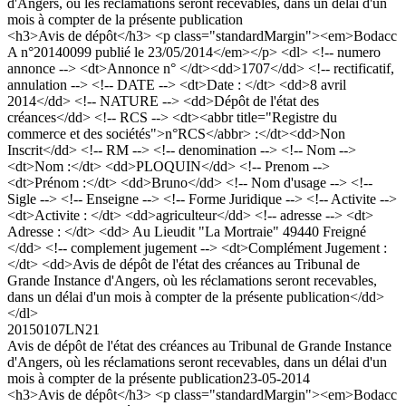
d'Angers, où les réclamations seront recevables, dans un délai d'un
mois à compter de la présente publication
<h3>Avis de dépôt</h3> <p class="standardMargin"><em>Bodacc
A n°20140099 publié le 23/05/2014</em></p> <dl> <!-- numero
annonce --> <dt>Annonce n° </dt><dd>1707</dd> <!-- rectificatif,
annulation --> <!-- DATE --> <dt>Date : </dt> <dd>8 avril
2014</dd> <!-- NATURE --> <dd>Dépôt de l'état des
créances</dd> <!-- RCS --> <dt><abbr title="Registre du
commerce et des sociétés">n°RCS</abbr> :</dt><dd>Non
Inscrit</dd> <!-- RM --> <!-- denomination --> <!-- Nom -->
<dt>Nom :</dt> <dd>PLOQUIN</dd> <!-- Prenom -->
<dt>Prénom :</dt> <dd>Bruno</dd> <!-- Nom d'usage --> <!--
Sigle --> <!-- Enseigne --> <!-- Forme Juridique --> <!-- Activite -->
<dt>Activite : </dt> <dd>agriculteur</dd> <!-- adresse --> <dt>
Adresse : </dt> <dd> Au Lieudit "La Mortraie" 49440 Freigné
</dd> <!-- complement jugement --> <dt>Complément Jugement :
</dt> <dd>Avis de dépôt de l'état des créances au Tribunal de
Grande Instance d'Angers, où les réclamations seront recevables,
dans un délai d'un mois à compter de la présente publication</dd>
</dl>
20150107LN21
Avis de dépôt de l'état des créances au Tribunal de Grande Instance
d'Angers, où les réclamations seront recevables, dans un délai d'un
mois à compter de la présente publication
23-05-2014
<h3>Avis de dépôt</h3> <p class="standardMargin"><em>Bodacc