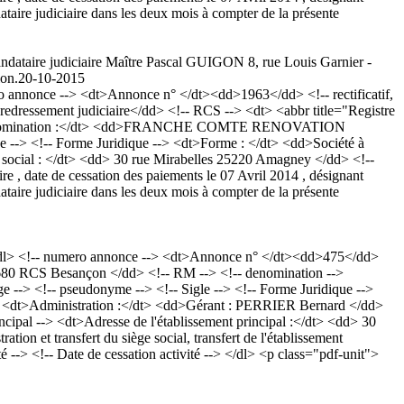
aire judiciaire dans les deux mois à compter de la présente
mandataire judiciaire Maître Pascal GUIGON 8, rue Louis Garnier -
ion.
20-10-2015
nnonce --> <dt>Annonce n° </dt><dd>1963</dd> <!-- rectificatif,
dressement judiciaire</dd> <!-- RCS --> <dt> <abbr title="Registre
<dt>Dénomination :</dt> <dd>FRANCHE COMTE RENOVATION
--> <!-- Forme Juridique --> <dt>Forme : </dt> <dd>Société à
ge social : </dt> <dd> 30 rue Mirabelles 25220 Amagney </dd> <!--
, date de cessation des paiements le 07 Avril 2014 , désignant
aire judiciaire dans les deux mois à compter de la présente
<dl> <!-- numero annonce --> <dt>Annonce n° </dt><dd>475</dd>
9 680 RCS Besançon </dd> <!-- RM --> <!-- denomination -->
-- pseudonyme --> <!-- Sigle --> <!-- Forme Juridique -->
n --> <dt>Administration :</dt> <dd>Gérant : PERRIER Bernard </dd>
ncipal --> <dt>Adresse de l'établissement principal :</dt> <dd> 30
on et transfert du siège social, transfert de l'établissement
> <!-- Date de cessation activité --> </dl> <p class="pdf-unit">