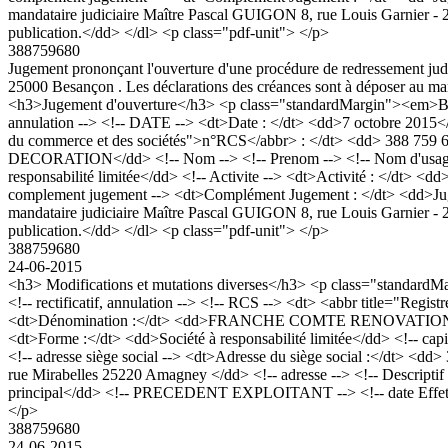
mandataire judiciaire Maître Pascal GUIGON 8, rue Louis Garnier - 25
publication.</dd> </dl> <p class="pdf-unit"> </p>
388759680
Jugement prononçant l'ouverture d'une procédure de redressement judi
25000 Besançon . Les déclarations des créances sont à déposer au mand
<h3>Jugement d'ouverture</h3> <p class="standardMargin"><em>Bod
annulation --> <!-- DATE --> <dt>Date : </dt> <dd>7 octobre 2015<
du commerce et des sociétés">n°RCS</abbr> : </dt> <dd> 388 
DECORATION</dd> <!-- Nom --> <!-- Prenom --> <!-- Nom d'usage -->
responsabilité limitée</dd> <!-- Activite --> <dt>Activité : </dt> <
complement jugement --> <dt>Complément Jugement : </dt> <dd>Jugemen
mandataire judiciaire Maître Pascal GUIGON 8, rue Louis Garnier - 25
publication.</dd> </dl> <p class="pdf-unit"> </p>
388759680
24-06-2015
<h3> Modifications et mutations diverses</h3> <p class="standa
<!-- rectificatif, annulation --> <!-- RCS --> <dt> <abbr title="R
<dt>Dénomination :</dt> <dd>FRANCHE COMTE RENOVATION DECORAT
<dt>Forme :</dt> <dd>Société à responsabilité limitée</dd> <!-- cap
<!-- adresse siège social --> <dt>Adresse du siège social :</dt> <dd
rue Mirabelles 25220 Amagney </dd> <!-- adresse --> <!-- Descriptif -
principal</dd> <!-- PRECEDENT EXPLOITANT --> <!-- date Effet --> <
</p>
388759680
24-06-2015