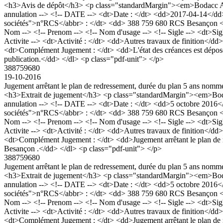
<h3>Avis de dépôt</h3> <p class="standardMargin"><em>Bodacc A n
annulation --> <!-- DATE --> <dt>Date : </dt> <dd>2017-04-14</dd>
sociétés">n°RCS</abbr> : </dt> <dd> 388 759 680 RCS Besanç
Nom --> <!-- Prenom --> <!-- Nom d'usage --> <!-- Sigle --> <dt>Sig
Activite --> <dt>Activité : </dt> <dd>Autres travaux de finition</d
<dt>Complément Jugement : </dt> <dd>L'état des créances est déposé a
publication.</dd> </dl> <p class="pdf-unit"> </p>
388759680
19-10-2016
Jugement arrêtant le plan de redressement, durée du plan 5 ans nom
<h3>Extrait de jugement</h3> <p class="standardMargin"><em>Boda
annulation --> <!-- DATE --> <dt>Date : </dt> <dd>5 octobre 2016
sociétés">n°RCS</abbr> : </dt> <dd> 388 759 680 RCS Besanç
Nom --> <!-- Prenom --> <!-- Nom d'usage --> <!-- Sigle --> <dt>Sig
Activite --> <dt>Activité : </dt> <dd>Autres travaux de finition</d
<dt>Complément Jugement : </dt> <dd>Jugement arrêtant le plan de 
Besançon .</dd> </dl> <p class="pdf-unit"> </p>
388759680
Jugement arrêtant le plan de redressement, durée du plan 5 ans nom
<h3>Extrait de jugement</h3> <p class="standardMargin"><em>Boda
annulation --> <!-- DATE --> <dt>Date : </dt> <dd>5 octobre 2016
sociétés">n°RCS</abbr> : </dt> <dd> 388 759 680 RCS Besanç
Nom --> <!-- Prenom --> <!-- Nom d'usage --> <!-- Sigle --> <dt>Sig
Activite --> <dt>Activité : </dt> <dd>Autres travaux de finition</d
<dt>Complément Jugement : </dt> <dd>Jugement arrêtant le plan de 