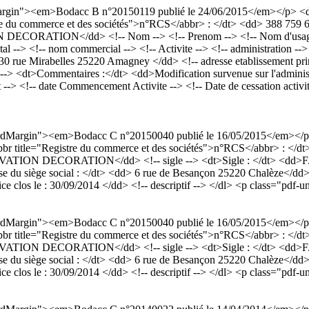
rdMargin"><em>Bodacc B n°20150119 publié le 24/06/2015</em></p> 
egistre du commerce et des sociétés">n°RCS</abbr> : </dt> <dd> 388 75
ION</dd> <!-- Nom --> <!-- Prenom --> <!-- Nom d'usage --> <!
ital --> <!-- nom commercial --> <!-- Activite --> <!-- administratio
> 30 rue Mirabelles 25220 Amagney </dd> <!-- adresse etablissement pri
-> <dt>Commentaires :</dt> <dd>Modification survenue sur l'administrati
!-- date Commencement Activite --> <!-- Date de cessation activité --
dardMargin"><em>Bodacc C n°20150040 publié le 16/05/2015</em></p
<abbr title="Registre du commerce et des sociétés">n°RCS</abbr> : <
N DECORATION</dd> <!-- sigle --> <dt>Sigle : </dt> <dd>F.C.R.
se du siège social : </dt> <dd> 6 rue de Besançon 25220 Chalèze</dd> 
rcice clos le : 30/09/2014 </dd> <!-- descriptif --> </dl> <p class="pdf-u
dardMargin"><em>Bodacc C n°20150040 publié le 16/05/2015</em></p
<abbr title="Registre du commerce et des sociétés">n°RCS</abbr> : <
N DECORATION</dd> <!-- sigle --> <dt>Sigle : </dt> <dd>F.C.R.
se du siège social : </dt> <dd> 6 rue de Besançon 25220 Chalèze</dd> 
rcice clos le : 30/09/2014 </dd> <!-- descriptif --> </dl> <p class="pdf-u