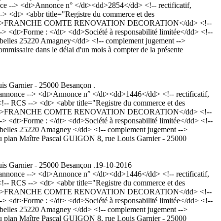
--> <dt>Annonce n° </dt><dd>2854</dd> <!-- rectificatif,
> <dt> <abbr title="Registre du commerce et des
 :</dt> <dd>FRANCHE COMTE RENOVATION DECORATION</dd> <!--
-> <dt>Forme : </dt> <dd>Société à responsabilité limitée</dd> <!--
Mirabelles 25220 Amagney</dd> <!-- complement jugement -->
ommissaire dans le délai d'un mois à compter de la présente
uis Garnier - 25000 Besançon .
nonce --> <dt>Annonce n° </dt><dd>1446</dd> <!-- rectificatif,
-- RCS --> <dt> <abbr title="Registre du commerce et des
 :</dt> <dd>FRANCHE COMTE RENOVATION DECORATION</dd> <!--
-> <dt>Forme : </dt> <dd>Société à responsabilité limitée</dd> <!--
Mirabelles 25220 Amagney </dd> <!-- complement jugement -->
du plan Maître Pascal GUIGON 8, rue Louis Garnier - 25000
uis Garnier - 25000 Besançon .
19-10-2016
nonce --> <dt>Annonce n° </dt><dd>1446</dd> <!-- rectificatif,
-- RCS --> <dt> <abbr title="Registre du commerce et des
 :</dt> <dd>FRANCHE COMTE RENOVATION DECORATION</dd> <!--
-> <dt>Forme : </dt> <dd>Société à responsabilité limitée</dd> <!--
Mirabelles 25220 Amagney </dd> <!-- complement jugement -->
du plan Maître Pascal GUIGON 8, rue Louis Garnier - 25000