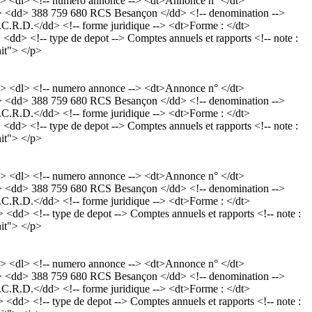
> <dl> <!-- numero annonce --> <dt>Annonce n° </dt>
/dt> <dd> 388 759 680 RCS Besançon </dd> <!-- denomination -->
D.</dd> <!-- forme juridique --> <dt>Forme : </dt>
<dd> <!-- type de depot --> Comptes annuels et rapports <!-- note :
nit"> </p>
> <dl> <!-- numero annonce --> <dt>Annonce n° </dt>
/dt> <dd> 388 759 680 RCS Besançon </dd> <!-- denomination -->
D.</dd> <!-- forme juridique --> <dt>Forme : </dt>
<dd> <!-- type de depot --> Comptes annuels et rapports <!-- note :
nit"> </p>
> <dl> <!-- numero annonce --> <dt>Annonce n° </dt>
/dt> <dd> 388 759 680 RCS Besançon </dd> <!-- denomination -->
D.</dd> <!-- forme juridique --> <dt>Forme : </dt>
 <dd> <!-- type de depot --> Comptes annuels et rapports <!-- note :
nit"> </p>
> <dl> <!-- numero annonce --> <dt>Annonce n° </dt>
/dt> <dd> 388 759 680 RCS Besançon </dd> <!-- denomination -->
D.</dd> <!-- forme juridique --> <dt>Forme : </dt>
 <dd> <!-- type de depot --> Comptes annuels et rapports <!-- note :