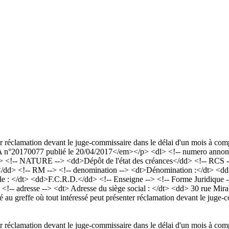
er réclamation devant le juge-commissaire dans le délai d'un mois à comp
°20170077 publié le 20/04/2017</em></p> <dl> <!-- numero annonce 
 <!-- NATURE --> <dd>Dépôt de l'état des créances</dd> <!-- RCS --
on </dd> <!-- RM --> <!-- denomination --> <dt>Dénomination
le : </dt> <dd>F.C.R.D.</dd> <!-- Enseigne --> <!-- Forme Juridique -
d> <!-- adresse --> <dt> Adresse du siège social : </dt> <dd> 30 rue 
u greffe où tout intéressé peut présenter réclamation devant le juge-c
er réclamation devant le juge-commissaire dans le délai d'un mois à comp