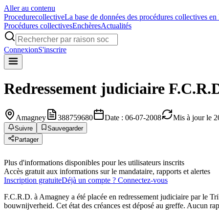
Aller au contenu
Procedure
collective
La base de données des procédures collectives en
Procédures collectives
Enchères
Actualités
Connexion
S'inscrire
Redressement judiciaire
F.C.R.
Amagney
388759680
Date : 06-07-2008
Mis à jour le 
Suivre
Sauvegarder
Partager
Plus d'informations disponibles pour les utilisateurs inscrits
Accès gratuit aux informations sur le mandataire, rapports et alertes
Inscription gratuite
Déjà un compte ? Connectez-vous
F.C.R.D. à Amagney a été placée en redressement judiciaire par le T
bouwnijverheid. Cet état des créances est déposé au greffe. Aucun rapp