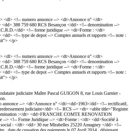
> <dl> <!-- numero annonce --> <dt>Annonce n° </dt>
/dt> <dd> 388 759 680 RCS Besançon </dd> <!-- denomination -->
D.</dd> <!-- forme juridique --> <dt>Forme : </dt>
<dd> <!-- type de depot --> Comptes annuels et rapports <!-- note :
nit"> </p>
> <dl> <!-- numero annonce --> <dt>Annonce n° </dt>
/dt> <dd> 388 759 680 RCS Besançon </dd> <!-- denomination -->
D.</dd> <!-- forme juridique --> <dt>Forme : </dt>
<dd> <!-- type de depot --> Comptes annuels et rapports <!-- note :
nit"> </p>
mandataire judiciaire Maître Pascal GUIGON 8, rue Louis Garnier -
ion.
nnonce --> <dt>Annonce n° </dt><dd>1963</dd> <!-- rectificatif,
dressement judiciaire</dd> <!-- RCS --> <dt> <abbr title="Registre
<dt>Dénomination :</dt> <dd>FRANCHE COMTE RENOVATION
--> <!-- Forme Juridique --> <dt>Forme : </dt> <dd>Société à
ge social : </dt> <dd> 30 rue Mirabelles 25220 Amagney </dd> <!--
, date de cessation des paiements le 07 Avril 2014 , désignant