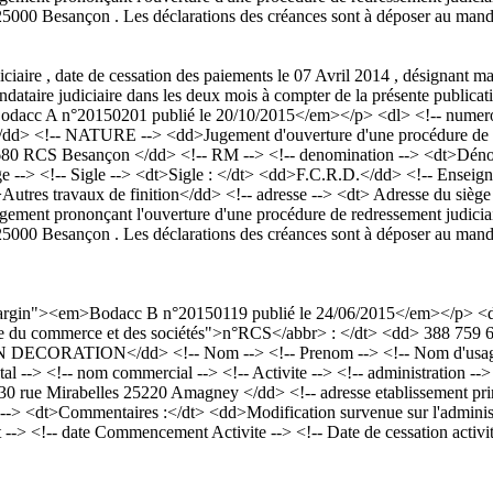
000 Besançon . Les déclarations des créances sont à déposer au mandat
ciaire , date de cessation des paiements le 07 Avril 2014 , désignant 
ataire judiciaire dans les deux mois à compter de la présente publicat
acc A n°20150201 publié le 20/10/2015</em></p> <dl> <!-- numero a
/dd> <!-- NATURE --> <dd>Jugement d'ouverture d'une procédure de re
759 680 RCS Besançon </dd> <!-- RM --> <!-- denomination --> 
 <!-- Sigle --> <dt>Sigle : </dt> <dd>F.C.R.D.</dd> <!-- Enseigne 
dd>Autres travaux de finition</dd> <!-- adresse --> <dt> Adresse du siè
t prononçant l'ouverture d'une procédure de redressement judiciaire 
000 Besançon . Les déclarations des créances sont à déposer au mandat
rdMargin"><em>Bodacc B n°20150119 publié le 24/06/2015</em></p> 
egistre du commerce et des sociétés">n°RCS</abbr> : </dt> <dd> 388 75
ION</dd> <!-- Nom --> <!-- Prenom --> <!-- Nom d'usage --> <!
ital --> <!-- nom commercial --> <!-- Activite --> <!-- administratio
> 30 rue Mirabelles 25220 Amagney </dd> <!-- adresse etablissement pri
-> <dt>Commentaires :</dt> <dd>Modification survenue sur l'administrati
!-- date Commencement Activite --> <!-- Date de cessation activité --