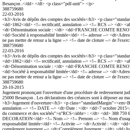
Besançon .</dd> </dl> <p class="pdf-unit"> </p>
388759680
22-03-2016
<h3>Avis de dépôts des comptes des sociétés</h3> <p class="stan
<dd>1862</dd> <!-- rectificatif, annulation --> <!-- RCS --> <dt> 
<dt>Dénomination sociale : </dt> <dd>FRANCHE COMTE RENOVATIO
<dd>Société à responsabilité limitée</dd> <!-- adresse --> <dt>Adres
ne pas mettre de retour a la ligne --> <!-- date de cloture --> de l'exe
388759680
22-03-2016
<h3>Avis de dépôts des comptes des sociétés</h3> <p class="stan
<dd>1862</dd> <!-- rectificatif, annulation --> <!-- RCS --> <dt> 
<dt>Dénomination sociale : </dt> <dd>FRANCHE COMTE RENOVATIO
<dd>Société à responsabilité limitée</dd> <!-- adresse --> <dt>Adres
ne pas mettre de retour a la ligne --> <!-- date de cloture --> de l'exe
388759680
20-10-2015
Jugement prononçant l'ouverture d'une procédure de redressement judi
25000 Besançon . Les déclarations des créances sont à déposer au mand
<h3>Jugement d'ouverture</h3> <p class="standardMargin"><em>Bod
annulation --> <!-- DATE --> <dt>Date : </dt> <dd>7 octobre 2015<
du commerce et des sociétés">n°RCS</abbr> : </dt> <dd> 388 
DECORATION</dd> <!-- Nom --> <!-- Prenom --> <!-- Nom d'usage -->
responsabilité limitée</dd> <!-- Activite --> <dt>Activité : </dt> <
complement jugement --> <dt>Complément Jugement : </dt> <dd>Jugemen