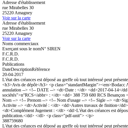
Adresse d'établissement
rue Mirabelles 30
25220 Amagney
Voir sur la carte
Adresse d'établissement
rue Mirabelles 30
25220 Amagney
Voir sur la carte
Noms commerciaux
Exerçant sous le nom
N° SIREN
F.C.R.D.
F.C.R.D.
Publications
Date
Description
Référence
20-04-2017
L'état des créances est déposé au greffe où tout intéressé peut présent
<h3>Avis de dépôt</h3> <p class="standardMargin"><em>Bodacc A n
annulation --> <!-- DATE --> <dt>Date : </dt> <dd>2017-04-14</dd>
sociétés">n°RCS</abbr> : </dt> <dd> 388 759 680 RCS Besanç
Nom --> <!-- Prenom --> <!-- Nom d'usage --> <!-- Sigle --> <dt>Sig
Activite --> <dt>Activité : </dt> <dd>Autres travaux de finition</d
<dt>Complément Jugement : </dt> <dd>L'état des créances est déposé a
publication.</dd> </dl> <p class="pdf-unit"> </p>
388759680
L'état des créances est déposé au greffe où tout intéressé peut présent