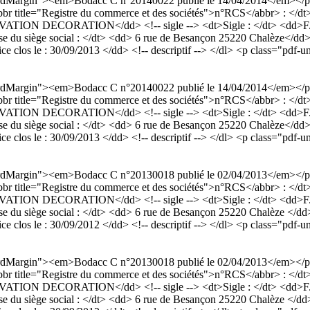
dardMargin"><em>Bodacc C n°20140022 publié le 14/04/2014</em></p
<abbr title="Registre du commerce et des sociétés">n°RCS</abbr> : <
N DECORATION</dd> <!-- sigle --> <dt>Sigle : </dt> <dd>F.C.R.
se du siège social : </dt> <dd> 6 rue de Besançon 25220 Chalèze</dd> 
rcice clos le : 30/09/2013 </dd> <!-- descriptif --> </dl> <p class="pdf-u
dardMargin"><em>Bodacc C n°20140022 publié le 14/04/2014</em></p
<abbr title="Registre du commerce et des sociétés">n°RCS</abbr> : <
N DECORATION</dd> <!-- sigle --> <dt>Sigle : </dt> <dd>F.C.R.
se du siège social : </dt> <dd> 6 rue de Besançon 25220 Chalèze</dd> 
rcice clos le : 30/09/2013 </dd> <!-- descriptif --> </dl> <p class="pdf-u
dardMargin"><em>Bodacc C n°20130018 publié le 02/04/2013</em></p
<abbr title="Registre du commerce et des sociétés">n°RCS</abbr> : <
N DECORATION</dd> <!-- sigle --> <dt>Sigle : </dt> <dd>F.C.R.
se du siège social : </dt> <dd> 6 rue de Besançon 25220 Chalèze </dd>
rcice clos le : 30/09/2012 </dd> <!-- descriptif --> </dl> <p class="pdf-u
dardMargin"><em>Bodacc C n°20130018 publié le 02/04/2013</em></p
<abbr title="Registre du commerce et des sociétés">n°RCS</abbr> : <
N DECORATION</dd> <!-- sigle --> <dt>Sigle : </dt> <dd>F.C.R.
se du siège social : </dt> <dd> 6 rue de Besançon 25220 Chalèze </dd>