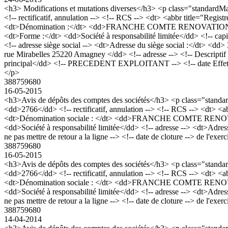
<h3> Modifications et mutations diverses</h3> <p class="standa
<!-- rectificatif, annulation --> <!-- RCS --> <dt> <abbr title="R
<dt>Dénomination :</dt> <dd>FRANCHE COMTE RENOVATION DECORAT
<dt>Forme :</dt> <dd>Société à responsabilité limitée</dd> <!-- cap
<!-- adresse siège social --> <dt>Adresse du siège social :</dt> <dd
rue Mirabelles 25220 Amagney </dd> <!-- adresse --> <!-- Descriptif -
principal</dd> <!-- PRECEDENT EXPLOITANT --> <!-- date Effet --> <
</p>
388759680
16-05-2015
<h3>Avis de dépôts des comptes des sociétés</h3> <p class="stan
<dd>2766</dd> <!-- rectificatif, annulation --> <!-- RCS --> <dt> 
<dt>Dénomination sociale : </dt> <dd>FRANCHE COMTE RENOVATIO
<dd>Société à responsabilité limitée</dd> <!-- adresse --> <dt>Adres
ne pas mettre de retour a la ligne --> <!-- date de cloture --> de l'exe
388759680
16-05-2015
<h3>Avis de dépôts des comptes des sociétés</h3> <p class="stan
<dd>2766</dd> <!-- rectificatif, annulation --> <!-- RCS --> <dt> 
<dt>Dénomination sociale : </dt> <dd>FRANCHE COMTE RENOVATIO
<dd>Société à responsabilité limitée</dd> <!-- adresse --> <dt>Adres
ne pas mettre de retour a la ligne --> <!-- date de cloture --> de l'exe
388759680
14-04-2014