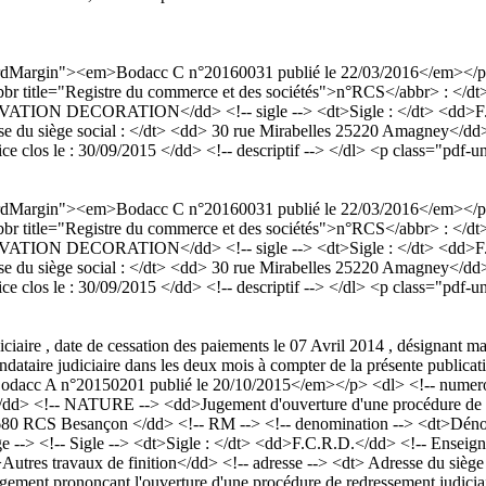
dardMargin"><em>Bodacc C n°20160031 publié le 22/03/2016</em></p
<abbr title="Registre du commerce et des sociétés">n°RCS</abbr> : <
N DECORATION</dd> <!-- sigle --> <dt>Sigle : </dt> <dd>F.C.R.
se du siège social : </dt> <dd> 30 rue Mirabelles 25220 Amagney</dd> 
rcice clos le : 30/09/2015 </dd> <!-- descriptif --> </dl> <p class="pdf-u
dardMargin"><em>Bodacc C n°20160031 publié le 22/03/2016</em></p
<abbr title="Registre du commerce et des sociétés">n°RCS</abbr> : <
N DECORATION</dd> <!-- sigle --> <dt>Sigle : </dt> <dd>F.C.R.
se du siège social : </dt> <dd> 30 rue Mirabelles 25220 Amagney</dd> 
rcice clos le : 30/09/2015 </dd> <!-- descriptif --> </dl> <p class="pdf-u
ciaire , date de cessation des paiements le 07 Avril 2014 , désignant 
ataire judiciaire dans les deux mois à compter de la présente publicat
acc A n°20150201 publié le 20/10/2015</em></p> <dl> <!-- numero a
/dd> <!-- NATURE --> <dd>Jugement d'ouverture d'une procédure de re
759 680 RCS Besançon </dd> <!-- RM --> <!-- denomination --> 
 <!-- Sigle --> <dt>Sigle : </dt> <dd>F.C.R.D.</dd> <!-- Enseigne 
dd>Autres travaux de finition</dd> <!-- adresse --> <dt> Adresse du siè
t prononçant l'ouverture d'une procédure de redressement judiciaire 