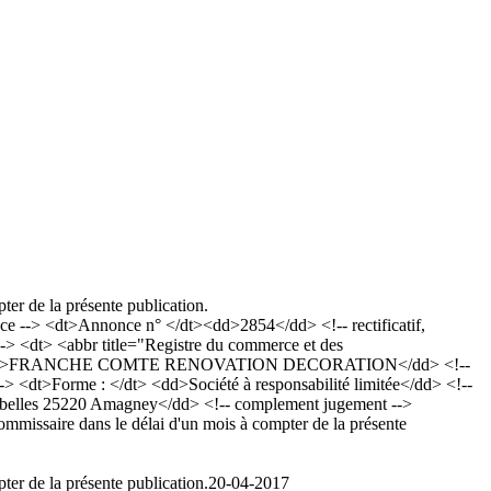
ter de la présente publication.
--> <dt>Annonce n° </dt><dd>2854</dd> <!-- rectificatif,
> <dt> <abbr title="Registre du commerce et des
 :</dt> <dd>FRANCHE COMTE RENOVATION DECORATION</dd> <!--
-> <dt>Forme : </dt> <dd>Société à responsabilité limitée</dd> <!--
Mirabelles 25220 Amagney</dd> <!-- complement jugement -->
ommissaire dans le délai d'un mois à compter de la présente
ter de la présente publication.
20-04-2017