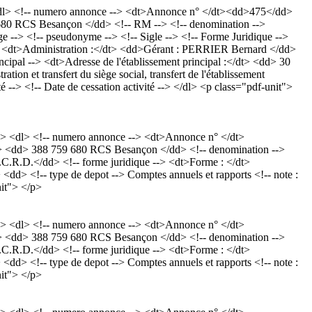
<dl> <!-- numero annonce --> <dt>Annonce n° </dt><dd>475</dd>
9 680 RCS Besançon </dd> <!-- RM --> <!-- denomination -->
-- pseudonyme --> <!-- Sigle --> <!-- Forme Juridique -->
n --> <dt>Administration :</dt> <dd>Gérant : PERRIER Bernard </dd>
ncipal --> <dt>Adresse de l'établissement principal :</dt> <dd> 30
on et transfert du siège social, transfert de l'établissement
> <!-- Date de cessation activité --> </dl> <p class="pdf-unit">
> <dl> <!-- numero annonce --> <dt>Annonce n° </dt>
/dt> <dd> 388 759 680 RCS Besançon </dd> <!-- denomination -->
D.</dd> <!-- forme juridique --> <dt>Forme : </dt>
<dd> <!-- type de depot --> Comptes annuels et rapports <!-- note :
nit"> </p>
> <dl> <!-- numero annonce --> <dt>Annonce n° </dt>
/dt> <dd> 388 759 680 RCS Besançon </dd> <!-- denomination -->
D.</dd> <!-- forme juridique --> <dt>Forme : </dt>
<dd> <!-- type de depot --> Comptes annuels et rapports <!-- note :
nit"> </p>