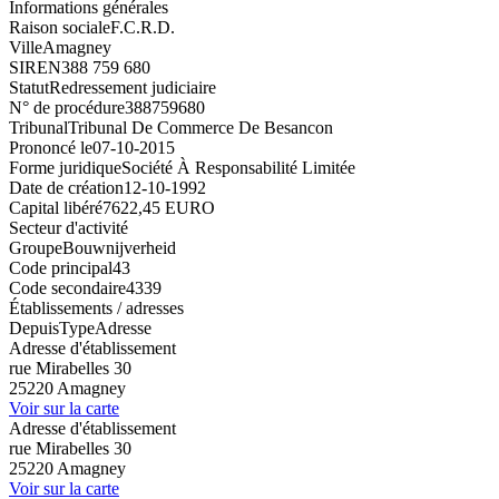
Informations générales
Raison sociale
F.C.R.D.
Ville
Amagney
SIREN
388 759 680
Statut
Redressement judiciaire
N° de procédure
388759680
Tribunal
Tribunal De Commerce De Besancon
Prononcé le
07-10-2015
Forme juridique
Société À Responsabilité Limitée
Date de création
12-10-1992
Capital libéré
7622,45 EURO
Secteur d'activité
Groupe
Bouwnijverheid
Code principal
43
Code secondaire
4339
Établissements / adresses
Depuis
Type
Adresse
Adresse d'établissement
rue Mirabelles 30
25220 Amagney
Voir sur la carte
Adresse d'établissement
rue Mirabelles 30
25220 Amagney
Voir sur la carte