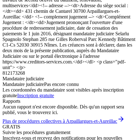
multiservices</dd><!-- adresse --><dt>Adresse du siège social :
</dt><dd> 431 chemin de Cantarel 30700 Arpaillargues-et-
Aureillac </dd> <!-- complement jugement --> <dt>Complément
Jugement : </dt><dd>Jugement prononçant l'ouverture d'une
procédure de redressement judiciaire, date de cessation des
paiements le 1 juin 2016, désignant mandataire judiciaire Selarlu
Spagnolo Stephan 285 rue Gilles Roberval Parc Kennedy Bâtiment
C1-Cs 52030 30915 Nîmes. Les créances sont à déclarer, dans les
deux mois de la présente publication, auprès du Mandataire
Judiciaire ou sur le portail électronique à l'adresse
https://www.creditors-services.com.</dd></dl> <p class="pdf-
unit"> </p>
812173268
Mandataire judiciaire
Mandataire judiciaire
Pas encore connu
Les coordonnées du mandataire sont visibles après inscription
gratuite
Inscription gratuite
Rapports
Aucun rapport n'est encore disponible. Dès qu'un rapport sera
publié, vous le trouverez ici.
Plus de procédures collectives à Arpaillargues-et-Aureillac
GRATIS
Suivre les procédures gratuitement
Inscrivez-vous et recevez des notifications pour les nouvelles