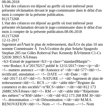
08-06-2018
L'état des créances est déposé au greffe où tout intéressé peut
présenter réclamation devant le juge-commissaire dans le délai d'un
mois à compter de la présente publication.
812173268
L'état des créances est déposé au greffe où tout intéressé peut
présenter réclamation devant le juge-commissaire dans le délai d'un
mois à compter de la présente publication.
08-06-2018
812173268
12-11-2017
Jugement arrÃªtant le plan de redressement, durÃ©e du plan 10 ans
nomme Commissaire Ã l'exÃ©cution du plan Selarlu Spagnolo
Stephan 285 rue Gilles Roberval Parc Kennedy BÃ¢timent C1-Cs
52030 30915 NÃ®mes
<h3>Extrait de jugement</h3><p class="standardMargin">
<em>Bodacc A n°20170217 publié le 12/11/2017</em></p><dl>
<!-- numero annonce --><dt>Annonce n° </dt><dd>577</dd><!--
rectificatif, annulation --> <!-- DATE --> <dt>Date : </dt>
<dd>2017-11-07</dd><!-- NATURE --> <dd>Jugement de plan de
redressement</dd><!-- RCS --> <dt> <abbr title="Registre du
commerce et des sociétés">n°RCS</abbr> :</dt><dd>812 173
268RCSNÃ®mes</dd><!-- RM --> <dt><abbr title="Répertoire
des métiers">n°RM</abbr> : </dt><dd>812 173 268 RM 30</dd>
<!-- denomination --><dt>Dénomination :</dt><dd>M.M.S.
RENOVATION</dd><!-- Nom --> <!-- Prenom --><!-- Nom