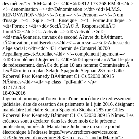
des métiers">n°RM</abbr> : </dt><dd>812 173 268 RM 30</dd>
<!-- denomination --><dt>Dénomination :</dt><dd>M.M.S.
RENOVATION</dd><!-- Nom --> <!-- Prenom --><!-- Nom
d'usage --><!-- Sigle --><!-- Enseigne --><!-- Forme Juridique -->
<dt>Forme : </dt><dd>SociÃ©tÃ© Ã ResponsabilitÃ©
LimitÃ©e</dd><!-- Activite --><dt>Activité : </dt>
<dd>maÃ§onnerie, travaux de second Å?uvre du bÃ¢timent,
rÃ©novation, multiservices</dd><!-- adresse --><dt>Adresse du
siège social :</dt><dd> 431 chemin de Cantarel 30700
Arpaillargues-et-Aureillac</dd> <!-- complement jugement -->
<dt>Complément Jugement : </dt><dd>Jugement arrÃªtant le plan
de redressement, durÃ©e du plan 10 ans nomme Commissaire Ã
l'exÃ©cution du plan Selarlu Spagnolo Stephan 285 rue Gilles
Roberval Parc Kennedy BÃ¢timent C1-Cs 52030 30915
NÃ®mes</dd></dl> <p class="pdf-unit"> </p>
812173268
18-09-2016
Jugement prononçant l'ouverture d'une procédure de redressement
judiciaire, date de cessation des paiements le 1 juin 2016, désignant
mandataire judiciaire Selarlu Spagnolo Stephan 285 rue Gilles
Roberval Parc Kennedy Bâtiment C1-Cs 52030 30915 Nîmes. Les
créances sont à déclarer, dans les deux mois de la présente
publication, auprès du Mandataire Judiciaire ou sur le portail
électronique à l'adresse https://www.creditors-services.com.
<h3>Jugement d'ouverture</h3><p class="standardMargin">