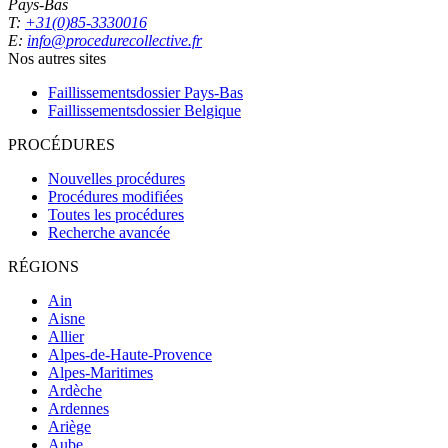
Pays-Bas
T:
+31(0)85-3330016
E:
info@procedurecollective.fr
Nos autres sites
Faillissementsdossier
Pays-Bas
Faillissementsdossier
Belgique
PROCÉDURES
Nouvelles procédures
Procédures modifiées
Toutes les procédures
Recherche avancée
RÉGIONS
Ain
Aisne
Allier
Alpes-de-Haute-Provence
Alpes-Maritimes
Ardèche
Ardennes
Ariège
Aube