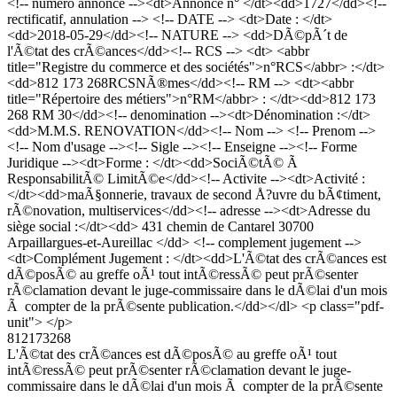
<!-- numero annonce --><dt>Annonce n° </dt><dd>1727</dd><!--
rectificatif, annulation --> <!-- DATE --> <dt>Date : </dt>
<dd>2018-05-29</dd><!-- NATURE --> <dd>DÃ©pÃ´t de
l'Ã©tat des crÃ©ances</dd><!-- RCS --> <dt> <abbr
title="Registre du commerce et des sociétés">n°RCS</abbr> :</dt>
<dd>812 173 268RCSNÃ®mes</dd><!-- RM --> <dt><abbr
title="Répertoire des métiers">n°RM</abbr> : </dt><dd>812 173
268 RM 30</dd><!-- denomination --><dt>Dénomination :</dt>
<dd>M.M.S. RENOVATION</dd><!-- Nom --> <!-- Prenom -->
<!-- Nom d'usage --><!-- Sigle --><!-- Enseigne --><!-- Forme
Juridique --><dt>Forme : </dt><dd>SociÃ©tÃ© Ã
ResponsabilitÃ© LimitÃ©e</dd><!-- Activite --><dt>Activité :
</dt><dd>maÃ§onnerie, travaux de second Å?uvre du bÃ¢timent,
rÃ©novation, multiservices</dd><!-- adresse --><dt>Adresse du
siège social :</dt><dd> 431 chemin de Cantarel 30700
Arpaillargues-et-Aureillac </dd> <!-- complement jugement -->
<dt>Complément Jugement : </dt><dd>L'Ã©tat des crÃ©ances est
dÃ©posÃ© au greffe oÃ¹ tout intÃ©ressÃ© peut prÃ©senter
rÃ©clamation devant le juge-commissaire dans le dÃ©lai d'un mois
Ã compter de la prÃ©sente publication.</dd></dl> <p class="pdf-
unit"> </p>
812173268
L'Ã©tat des crÃ©ances est dÃ©posÃ© au greffe oÃ¹ tout
intÃ©ressÃ© peut prÃ©senter rÃ©clamation devant le juge-
commissaire dans le dÃ©lai d'un mois Ã compter de la prÃ©sente