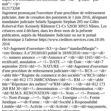
unit"> </p>
812173268
Jugement prononçant l'ouverture d'une procédure de redressement
judiciaire, date de cessation des paiements le 1 juin 2016, désignant
mandataire judiciaire Selarlu Spagnolo Stephan 285 rue Gilles
Roberval Parc Kennedy Bâtiment C1-Cs 52030 30915 Nîmes. Les
créances sont à déclarer, dans les deux mois de la présente
publication, auprès du Mandataire Judiciaire ou sur le portail
électronique à l'adresse https://www.creditors-services.com.
18-09-
2016
<h3>Jugement d'ouverture</h3><p class="standardMargin">
<em>Bodacc A n°20160183 publié le 18/09/2016</em></p><dl>
<!-- numero annonce --><dt>Annonce n° </dt><dd>1165</dd><!--
rectificatif, annulation --> <!-- DATE --> <dt>Date : </dt><dd>7
septembre 2016</dd><!-- NATURE --> <dd>Jugement d'ouverture
d'une procédure de redressement judiciaire</dd><!-- RCS --> <dt>
<abbr title="Registre du commerce et des sociétés">n°RCS</abbr>
:</dt><dd>812 173 268RCSNîmes</dd><!-- RM --> <dt><abbr
title="Répertoire des métiers">n°RM</abbr> : </dt><dd>812 173
268 RM 30</dd><!-- denomination --><dt>Dénomination :</dt>
<dd>M.M.S. RENOVATION</dd><!-- Nom --> <!-- Prenom -->
<!-- Nom d'usage --><!-- Sigle --><!-- Enseigne --><!-- Forme
Juridique --><dt>Forme : </dt><dd>Société à Responsabilité
Limitée</dd><!-- Activite --><dt>Activité : </dt><dd>maçonnerie,
travaux de second oeuvre du bâtiment, rénovation,