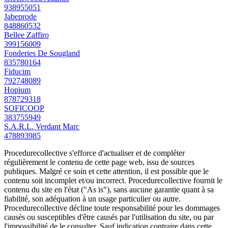
938955051
Jabeprode
848860532
Bellee Zaffiro
399156009
Fonderies De Sougland
835780164
Fiducim
792748089
Hopium
878729318
SOFICOOP
383755949
S.A.R.L. Verdant Marc
478893985
Procedurecollective s'efforce d'actualiser et de compléter
régulièrement le contenu de cette page web, issu de sources
publiques. Malgré ce soin et cette attention, il est possible que le
contenu soit incomplet et/ou incorrect. Procedurecollective fournit le
contenu du site en l'état ("As is"), sans aucune garantie quant à sa
fiabilité, son adéquation à un usage particulier ou autre.
Procedurecollective décline toute responsabilité pour les dommages
causés ou susceptibles d'être causés par l'utilisation du site, ou par
l'impossibilité de le consulter. Sauf indication contraire dans cette