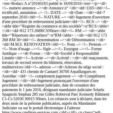
<em>Bodacc A n°20160183 publié le 18/09/2016</em></p><dl>
<!-- numero annonce --><dt>Annonce n° </dt><dd>1165</dd><!--
rectificatif, annulation --> <!-- DATE --> <dt>Date : </dt><dd>7
septembre 2016</dd><!-- NATURE --> <dd>Jugement d'ouverture
d'une procédure de redressement judiciaire</dd><!-- RCS --> <dt>
<abbr title="Registre du commerce et des sociétés">n°RCS</abbr>
:</dt><dd>812 173 268RCSNîmes</dd><!-- RM --> <dt><abbr
title="Répertoire des métiers">n°RM</abbr> : </dt><dd>812 173
268 RM 30</dd><!-- denomination --><dt>Dénomination :</dt>
<dd>M.M.S. RENOVATION</dd><!-- Nom --> <!-- Prenom -->
<!-- Nom d'usage --><!-- Sigle --><!-- Enseigne --><!-- Forme
Juridique --><dt>Forme : </dt><dd>Société à Responsabilité
Limitée</dd><!-- Activite --><dt>Activité : </dt><dd>maçonnerie,
travaux de second oeuvre du bâtiment, rénovation,
multiservices</dd><!-- adresse --><dt>Adresse du siège social :
</dt><dd> 431 chemin de Cantarel 30700 Arpaillargues-et-
Aureillac </dd> <!-- complement jugement --> <dt>Complément
Jugement : </dt><dd>Jugement prononçant l'ouverture d'une
procédure de redressement judiciaire, date de cessation des
paiements le 1 juin 2016, désignant mandataire judiciaire Selarlu
Spagnolo Stephan 285 rue Gilles Roberval Parc Kennedy Bâtiment
C1-Cs 52030 30915 Nîmes. Les créances sont à déclarer, dans les
deux mois de la présente publication, auprès du Mandataire
Judiciaire ou sur le portail électronique à l'adresse
https://www.creditors-services.com.</dd></dl> <p class="pdf-