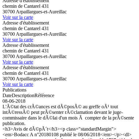
Adresse d'établissement
chemin de Cantarel 431
30700 Arpaillargues-et-Aureillac
Voir sur la carte
Adresse d'établissement
chemin de Cantarel 431
30700 Arpaillargues-et-Aureillac
Voir sur la carte
Adresse d'établissement
chemin de Cantarel 431
30700 Arpaillargues-et-Aureillac
Voir sur la carte
Adresse d'établissement
chemin de Cantarel 431
30700 Arpaillargues-et-Aureillac
Voir sur la carte
Publications
Date
Description
Référence
08-06-2018
L'Ã©tat des crÃ©ances est dÃ©posÃ© au greffe oÃ¹ tout
intÃ©ressÃ© peut prÃ©senter rÃ©clamation devant le juge-
commissaire dans le dÃ©lai d'un mois Ã compter de la prÃ©sente
publication.
<h3>Avis de dÃ©pÃ´t</h3><p class="standardMargin">
<em>Bodacc A n°20180108 publié le 08/06/2018</em></p><dl>