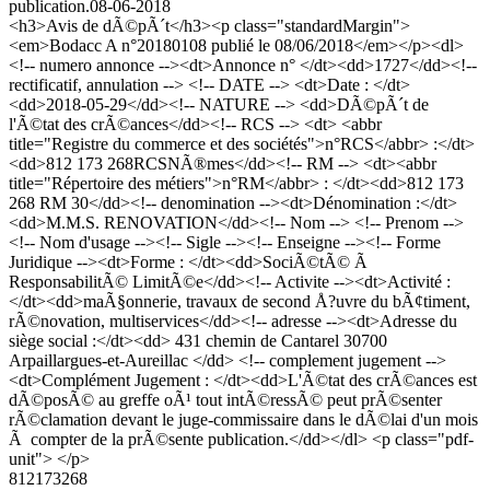
publication.
08-06-2018
<h3>Avis de dÃ©pÃ´t</h3><p class="standardMargin">
<em>Bodacc A n°20180108 publié le 08/06/2018</em></p><dl>
<!-- numero annonce --><dt>Annonce n° </dt><dd>1727</dd><!--
rectificatif, annulation --> <!-- DATE --> <dt>Date : </dt>
<dd>2018-05-29</dd><!-- NATURE --> <dd>DÃ©pÃ´t de
l'Ã©tat des crÃ©ances</dd><!-- RCS --> <dt> <abbr
title="Registre du commerce et des sociétés">n°RCS</abbr> :</dt>
<dd>812 173 268RCSNÃ®mes</dd><!-- RM --> <dt><abbr
title="Répertoire des métiers">n°RM</abbr> : </dt><dd>812 173
268 RM 30</dd><!-- denomination --><dt>Dénomination :</dt>
<dd>M.M.S. RENOVATION</dd><!-- Nom --> <!-- Prenom -->
<!-- Nom d'usage --><!-- Sigle --><!-- Enseigne --><!-- Forme
Juridique --><dt>Forme : </dt><dd>SociÃ©tÃ© Ã
ResponsabilitÃ© LimitÃ©e</dd><!-- Activite --><dt>Activité :
</dt><dd>maÃ§onnerie, travaux de second Å?uvre du bÃ¢timent,
rÃ©novation, multiservices</dd><!-- adresse --><dt>Adresse du
siège social :</dt><dd> 431 chemin de Cantarel 30700
Arpaillargues-et-Aureillac </dd> <!-- complement jugement -->
<dt>Complément Jugement : </dt><dd>L'Ã©tat des crÃ©ances est
dÃ©posÃ© au greffe oÃ¹ tout intÃ©ressÃ© peut prÃ©senter
rÃ©clamation devant le juge-commissaire dans le dÃ©lai d'un mois
Ã compter de la prÃ©sente publication.</dd></dl> <p class="pdf-
unit"> </p>
812173268