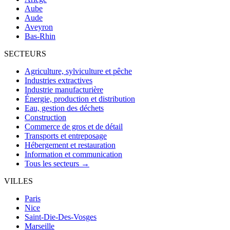
Aube
Aude
Aveyron
Bas-Rhin
SECTEURS
Agriculture, sylviculture et pêche
Industries extractives
Industrie manufacturière
Énergie, production et distribution
Eau, gestion des déchets
Construction
Commerce de gros et de détail
Transports et entreposage
Hébergement et restauration
Information et communication
Tous les secteurs →
VILLES
Paris
Nice
Saint-Die-Des-Vosges
Marseille