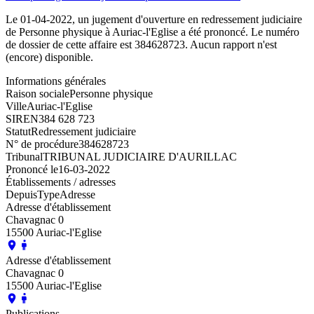
Le 01-04-2022, un jugement d'ouverture en redressement judiciaire
de Personne physique à Auriac-l'Eglise a été prononcé. Le numéro
de dossier de cette affaire est 384628723. Aucun rapport n'est
(encore) disponible.
Informations générales
Raison sociale
Personne physique
Ville
Auriac-l'Eglise
SIREN
384 628 723
Statut
Redressement judiciaire
N° de procédure
384628723
Tribunal
TRIBUNAL JUDICIAIRE D'AURILLAC
Prononcé le
16-03-2022
Établissements / adresses
Depuis
Type
Adresse
Adresse d'établissement
Chavagnac 0
15500 Auriac-l'Eglise
Adresse d'établissement
Chavagnac 0
15500 Auriac-l'Eglise
Publications