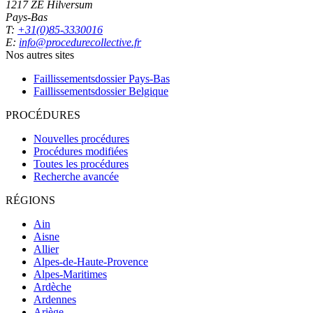
1217 ZE Hilversum
Pays-Bas
T:
+31(0)85-3330016
E:
info@procedurecollective.fr
Nos autres sites
Faillissementsdossier
Pays-Bas
Faillissementsdossier
Belgique
PROCÉDURES
Nouvelles procédures
Procédures modifiées
Toutes les procédures
Recherche avancée
RÉGIONS
Ain
Aisne
Allier
Alpes-de-Haute-Provence
Alpes-Maritimes
Ardèche
Ardennes
Ariège