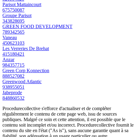
Parisot Mattaincourt
675750087
Groupe Parisot
343828695
GREEN FOOD DEVELOPMENT
789342565
Vaneau
450623103
Les Verreries De Brehat
415180421
Anzar
984357715
Green Corp Konnection
888527082
Greenwood Atlantic
938955051
Jabeprode
848860532
Procedurecollective s'efforce d'actualiser et de compléter
régulièrement le contenu de cette page web, issu de sources
publiques. Malgré ce soin et cette attention, il est possible que le
contenu soit incomplet et/ou incorrect. Procedurecollective fournit le
contenu du site en l'état ("As is"), sans aucune garantie quant à sa
fiabilité, son adéquation à un usage particulier ou autre.