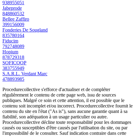
938955051
Jabeprode
848860532
Bellee Zaffiro
399156009
Fonderies De Sougland
835780164
Fiducim
792748089
Hopium
878729318
SOFICOOP
383755949
S.A.R.L. Verdant Marc
478893985
Procedurecollective s'efforce d'actualiser et de compléter
régulièrement le contenu de cette page web, issu de sources
publiques. Malgré ce soin et cette attention, il est possible que le
contenu soit incomplet et/ou incorrect. Procedurecollective fournit le
contenu du site en l'état ("As is"), sans aucune garantie quant à sa
fiabilité, son adéquation à un usage particulier ou autre.
Procedurecollective décline toute responsabilité pour les dommages
causés ou susceptibles d'être causés par l'utilisation du site, ou par
l'impossibilité de le consulter. Sauf indication contraire dans cette