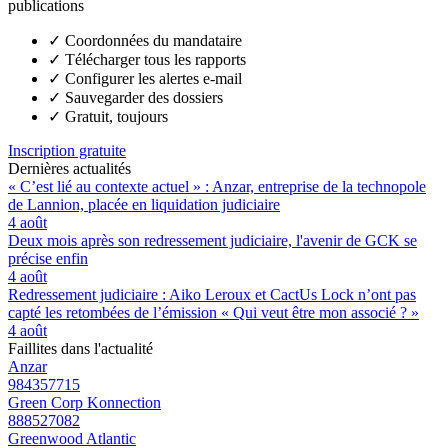
publications
✓
Coordonnées du mandataire
✓
Télécharger tous les rapports
✓
Configurer les alertes e-mail
✓
Sauvegarder des dossiers
✓
Gratuit, toujours
Inscription gratuite
Dernières actualités
« C’est lié au contexte actuel » : Anzar, entreprise de la technopole
de Lannion, placée en liquidation judiciaire
4 août
Deux mois après son redressement judiciaire, l'avenir de GCK se
précise enfin
4 août
Redressement judiciaire : Aiko Leroux et CactUs Lock n’ont pas
capté les retombées de l’émission « Qui veut être mon associé ? »
4 août
Faillites dans l'actualité
Anzar
984357715
Green Corp Konnection
888527082
Greenwood Atlantic