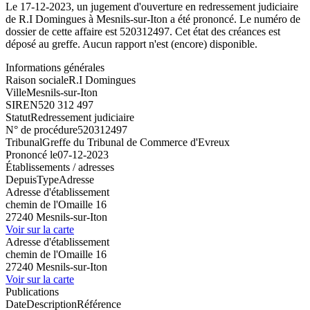
Le 17-12-2023, un jugement d'ouverture en redressement judiciaire
de R.I Domingues à Mesnils-sur-Iton a été prononcé. Le numéro de
dossier de cette affaire est 520312497. Cet état des créances est
déposé au greffe. Aucun rapport n'est (encore) disponible.
Informations générales
Raison sociale
R.I Domingues
Ville
Mesnils-sur-Iton
SIREN
520 312 497
Statut
Redressement judiciaire
N° de procédure
520312497
Tribunal
Greffe du Tribunal de Commerce d'Evreux
Prononcé le
07-12-2023
Établissements / adresses
Depuis
Type
Adresse
Adresse d'établissement
chemin de l'Omaille 16
27240 Mesnils-sur-Iton
Voir sur la carte
Adresse d'établissement
chemin de l'Omaille 16
27240 Mesnils-sur-Iton
Voir sur la carte
Publications
Date
Description
Référence