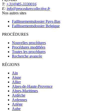
T:
+31(0)85-3330016
E:
info@procedurecollective.fr
Nos autres sites
Faillissementsdossier
Pays-Bas
Faillissementsdossier
Belgique
PROCÉDURES
Nouvelles procédures
Procédures modifiées
Toutes les procédures
Recherche avancée
RÉGIONS
Ain
Aisne
Allier
Alpes-de-Haute-Provence
Alpes-Maritimes
Ardèche
Ardennes
Ariège
Aube