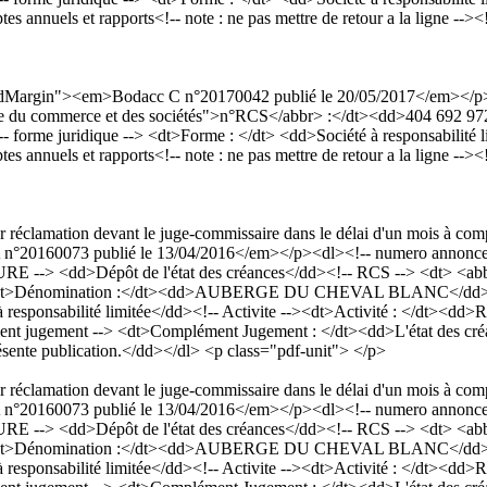
nnuels et rapports<!-- note : ne pas mettre de retour a la ligne --><!--
dardMargin"><em>Bodacc C n°20170042 publié le 20/05/2017</em></
egistre du commerce et des sociétés">n°RCS</abbr> :</dt><dd>404 692
uridique --> <dt>Forme : </dt> <dd>Société à responsabilité limit
nnuels et rapports<!-- note : ne pas mettre de retour a la ligne --><!--
er réclamation devant le juge-commissaire dans le délai d'un mois à comp
20160073 publié le 13/04/2016</em></p><dl><!-- numero annonce --
RE --> <dd>Dépôt de l'état des créances</dd><!-- RCS --> <dt> <abbr
dt>Dénomination :</dt><dd>AUBERGE DU CHEVAL BLANC</dd><!-- No
responsabilité limitée</dd><!-- Activite --><dt>Activité : </dt><dd>Re
t jugement --> <dt>Complément Jugement : </dt><dd>L'état des créance
résente publication.</dd></dl> <p class="pdf-unit"> </p>
er réclamation devant le juge-commissaire dans le délai d'un mois à comp
20160073 publié le 13/04/2016</em></p><dl><!-- numero annonce --
RE --> <dd>Dépôt de l'état des créances</dd><!-- RCS --> <dt> <abbr
dt>Dénomination :</dt><dd>AUBERGE DU CHEVAL BLANC</dd><!-- No
responsabilité limitée</dd><!-- Activite --><dt>Activité : </dt><dd>Re