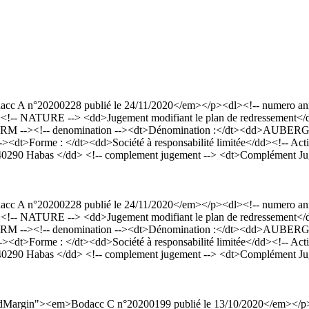
c A n°20200228 publié le 24/11/2020</em></p><dl><!-- numero anno
<!-- NATURE --> <dd>Jugement modifiant le plan de redressement</dd
- RM --><!-- denomination --><dt>Dénomination :</dt><dd>AUBE
-><dt>Forme : </dt><dd>Société à responsabilité limitée</dd><!-- Acti
e 40290 Habas </dd> <!-- complement jugement --> <dt>Complément Ju
c A n°20200228 publié le 24/11/2020</em></p><dl><!-- numero anno
<!-- NATURE --> <dd>Jugement modifiant le plan de redressement</dd
- RM --><!-- denomination --><dt>Dénomination :</dt><dd>AUBE
-><dt>Forme : </dt><dd>Société à responsabilité limitée</dd><!-- Acti
e 40290 Habas </dd> <!-- complement jugement --> <dt>Complément Ju
dardMargin"><em>Bodacc C n°20200199 publié le 13/10/2020</em></