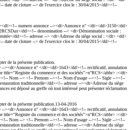
 date de cloture --> de l'exercice clos le : 30/04/2015</dd><!--
p><dl><!-- numero annonce --><dt>Annonce n° </dt><dd>3150</dd>
 972RCSDax</dd><!-- denomination --> <dt>Dénomination sociale :
ée</dd><!-- adresse --> <dt>Adresse du siège social : </dt> <dd>
 date de cloture --> de l'exercice clos le : 30/04/2015</dd><!--
ter de la présente publication.
><dt>Annonce n° </dt><dd>1643</dd><!-- rectificatif, annulation
 title="Registre du commerce et des sociétés">n°RCS</abbr> :</dt>
m --> <!-- Prenom --><!-- Nom d'usage --><!-- Sigle --><!--
stauration traditionnelle</dd><!-- adresse --><dt>Adresse du siège
s est déposé au greffe où tout intéressé peut présenter réclamation
ter de la présente publication.
13-04-2016
><dt>Annonce n° </dt><dd>1643</dd><!-- rectificatif, annulation
 title="Registre du commerce et des sociétés">n°RCS</abbr> :</dt>
m --> <!-- Prenom --><!-- Nom d'usage --><!-- Sigle --><!--
stauration traditionnelle</dd><!-- adresse --><dt>Adresse du siège