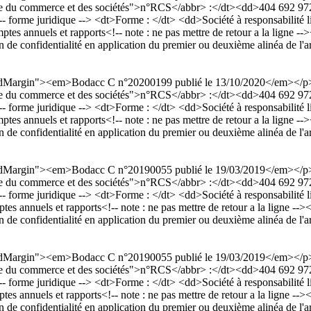
egistre du commerce et des sociétés">n°RCS</abbr> :</dt><dd>404 692
uridique --> <dt>Forme : </dt> <dd>Société à responsabilité limit
annuels et rapports<!-- note : ne pas mettre de retour a la ligne --><!
 de confidentialité en application du premier ou deuxième alinéa de l'a
dardMargin"><em>Bodacc C n°20200199 publié le 13/10/2020</em></
egistre du commerce et des sociétés">n°RCS</abbr> :</dt><dd>404 692
uridique --> <dt>Forme : </dt> <dd>Société à responsabilité limit
annuels et rapports<!-- note : ne pas mettre de retour a la ligne --><!
 de confidentialité en application du premier ou deuxième alinéa de l'a
dardMargin"><em>Bodacc C n°20190055 publié le 19/03/2019</em></
egistre du commerce et des sociétés">n°RCS</abbr> :</dt><dd>404 692
uridique --> <dt>Forme : </dt> <dd>Société à responsabilité limit
annuels et rapports<!-- note : ne pas mettre de retour a la ligne --><!-
 de confidentialité en application du premier ou deuxième alinéa de l'a
dardMargin"><em>Bodacc C n°20190055 publié le 19/03/2019</em></
egistre du commerce et des sociétés">n°RCS</abbr> :</dt><dd>404 692
uridique --> <dt>Forme : </dt> <dd>Société à responsabilité limit
annuels et rapports<!-- note : ne pas mettre de retour a la ligne --><!-
 de confidentialité en application du premier ou deuxième alinéa de l'a