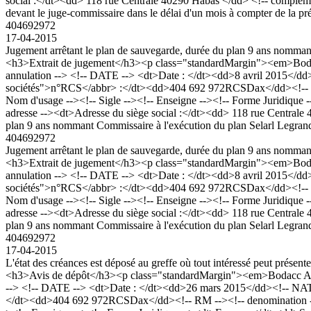
social :</dt><dd> 118 rue Centrale 40290 Habas </dd> <!-- complemen
devant le juge-commissaire dans le délai d'un mois à compter de la p
404692972
17-04-2015
Jugement arrêtant le plan de sauvegarde, durée du plan 9 ans nomman
<h3>Extrait de jugement</h3><p class="standardMargin"><em>Bodac
annulation --> <!-- DATE --> <dt>Date : </dt><dd>8 avril 2015</dd
sociétés">n°RCS</abbr> :</dt><dd>404 692 972RCSDax</dd><!-
Nom d'usage --><!-- Sigle --><!-- Enseigne --><!-- Forme Juridique -
adresse --><dt>Adresse du siège social :</dt><dd> 118 rue Central
plan 9 ans nommant Commissaire à l'exécution du plan Selarl Legran
404692972
Jugement arrêtant le plan de sauvegarde, durée du plan 9 ans nomman
<h3>Extrait de jugement</h3><p class="standardMargin"><em>Bodac
annulation --> <!-- DATE --> <dt>Date : </dt><dd>8 avril 2015</dd
sociétés">n°RCS</abbr> :</dt><dd>404 692 972RCSDax</dd><!-
Nom d'usage --><!-- Sigle --><!-- Enseigne --><!-- Forme Juridique -
adresse --><dt>Adresse du siège social :</dt><dd> 118 rue Central
plan 9 ans nommant Commissaire à l'exécution du plan Selarl Legran
404692972
17-04-2015
L'état des créances est déposé au greffe où tout intéressé peut présent
<h3>Avis de dépôt</h3><p class="standardMargin"><em>Bodacc A n°
--> <!-- DATE --> <dt>Date : </dt><dd>26 mars 2015</dd><!-- NATU
</dt><dd>404 692 972RCSDax</dd><!-- RM --><!-- denomination