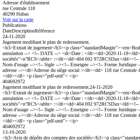
Adresse d'établissement
rue Centrale 118
40290 Habas
Voir sur la carte
Publications
Date
Description
Référence
24-11-2020
Jugement modifiant le plan de redressement.
<h3>Extrait de jugement</h3><p class="standardMargin"><em>Bodac
annulation --> <!-- DATE --> <dt>Date : </dt><dd>2020-11-18</dd>
sociétés">n°RCS</abbr> :</dt><dd>404 692 972RCSDax</dd><!-
Nom d'usage --><!-- Sigle --><!-- Enseigne --><!-- Forme Juridique -
adresse --><dt>Adresse du siège social :</dt><dd> 118 rue Central
</dd></dl> <p class="pdf-unit"> </p>
404692972
Jugement modifiant le plan de redressement.
24-11-2020
<h3>Extrait de jugement</h3><p class="standardMargin"><em>Bodac
annulation --> <!-- DATE --> <dt>Date : </dt><dd>2020-11-18</dd>
sociétés">n°RCS</abbr> :</dt><dd>404 692 972RCSDax</dd><!-
Nom d'usage --><!-- Sigle --><!-- Enseigne --><!-- Forme Juridique -
adresse --><dt>Adresse du siège social :</dt><dd> 118 rue Central
</dd></dl> <p class="pdf-unit"> </p>
404692972
13-10-2020
<h3>Avis de dépôts des comptes des sociétés</h3><p class="stan