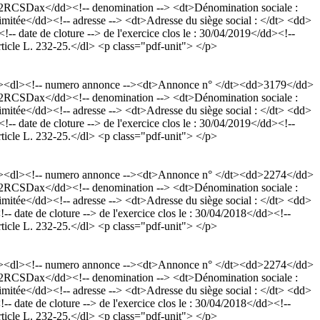
 972RCSDax</dd><!-- denomination --> <dt>Dénomination sociale :
ée</dd><!-- adresse --> <dt>Adresse du siège social : </dt> <dd>
-- date de cloture --> de l'exercice clos le : 30/04/2019</dd><!--
rticle L. 232-25.</dl> <p class="pdf-unit"> </p>
p><dl><!-- numero annonce --><dt>Annonce n° </dt><dd>3179</dd>
 972RCSDax</dd><!-- denomination --> <dt>Dénomination sociale :
ée</dd><!-- adresse --> <dt>Adresse du siège social : </dt> <dd>
-- date de cloture --> de l'exercice clos le : 30/04/2019</dd><!--
rticle L. 232-25.</dl> <p class="pdf-unit"> </p>
p><dl><!-- numero annonce --><dt>Annonce n° </dt><dd>2274</dd>
 972RCSDax</dd><!-- denomination --> <dt>Dénomination sociale :
ée</dd><!-- adresse --> <dt>Adresse du siège social : </dt> <dd>
- date de cloture --> de l'exercice clos le : 30/04/2018</dd><!--
rticle L. 232-25.</dl> <p class="pdf-unit"> </p>
p><dl><!-- numero annonce --><dt>Annonce n° </dt><dd>2274</dd>
 972RCSDax</dd><!-- denomination --> <dt>Dénomination sociale :
ée</dd><!-- adresse --> <dt>Adresse du siège social : </dt> <dd>
- date de cloture --> de l'exercice clos le : 30/04/2018</dd><!--
rticle L. 232-25.</dl> <p class="pdf-unit"> </p>