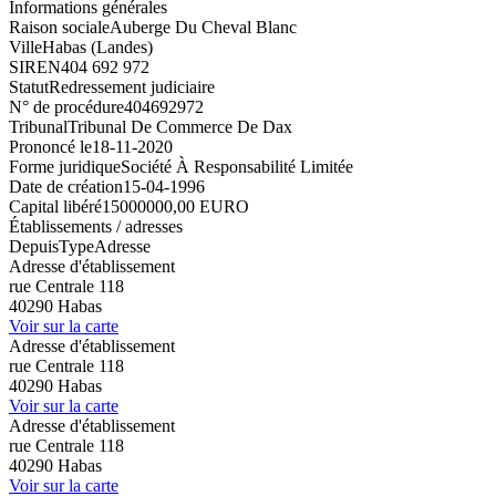
Informations générales
Raison sociale
Auberge Du Cheval Blanc
Ville
Habas (Landes)
SIREN
404 692 972
Statut
Redressement judiciaire
N° de procédure
404692972
Tribunal
Tribunal De Commerce De Dax
Prononcé le
18-11-2020
Forme juridique
Société À Responsabilité Limitée
Date de création
15-04-1996
Capital libéré
15000000,00 EURO
Établissements / adresses
Depuis
Type
Adresse
Adresse d'établissement
rue Centrale 118
40290 Habas
Voir sur la carte
Adresse d'établissement
rue Centrale 118
40290 Habas
Voir sur la carte
Adresse d'établissement
rue Centrale 118
40290 Habas
Voir sur la carte