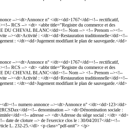
nce --><dt>Annonce n° </dt><dd>1767</dd><!-- rectificatif,
<!-- RCS --> <dt> <abbr title="Registre du commerce et des
RGE DU CHEVAL BLANC</dd><!-- Nom --> <!-- Prenom --><!--
vite --><dt>Activité : </dt><dd>Restauration traditionnelle</dd><!--
gement : </dt><dd>Jugement modifiant le plan de sauvegarde.</dd>
nce --><dt>Annonce n° </dt><dd>1767</dd><!-- rectificatif,
<!-- RCS --> <dt> <abbr title="Registre du commerce et des
RGE DU CHEVAL BLANC</dd><!-- Nom --> <!-- Prenom --><!--
vite --><dt>Activité : </dt><dd>Restauration traditionnelle</dd><!--
gement : </dt><dd>Jugement modifiant le plan de sauvegarde.</dd>
p><dl><!-- numero annonce --><dt>Annonce n° </dt><dd>123</dd>
 972RCSDax</dd><!-- denomination --> <dt>Dénomination sociale :
ée</dd><!-- adresse --> <dt>Adresse du siège social : </dt> <dd>
- date de cloture --> de l'exercice clos le : 30/04/2017</dd><!--
rticle L. 232-25.</dl> <p class="pdf-unit"> </p>