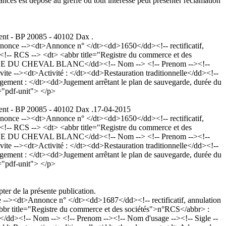
s est déposé au greffe où tout intéressé peut présenter réclamation
cent - BP 20085 - 40102 Dax .
nce --><dt>Annonce n° </dt><dd>1650</dd><!-- rectificatif,
!-- RCS --> <dt> <abbr title="Registre du commerce et des
RGE DU CHEVAL BLANC</dd><!-- Nom --> <!-- Prenom --><!--
vite --><dt>Activité : </dt><dd>Restauration traditionnelle</dd><!--
ement : </dt><dd>Jugement arrêtant le plan de sauvegarde, durée du
="pdf-unit"> </p>
cent - BP 20085 - 40102 Dax .
17-04-2015
nce --><dt>Annonce n° </dt><dd>1650</dd><!-- rectificatif,
!-- RCS --> <dt> <abbr title="Registre du commerce et des
RGE DU CHEVAL BLANC</dd><!-- Nom --> <!-- Prenom --><!--
vite --><dt>Activité : </dt><dd>Restauration traditionnelle</dd><!--
ement : </dt><dd>Jugement arrêtant le plan de sauvegarde, durée du
="pdf-unit"> </p>
ter de la présente publication.
><dt>Annonce n° </dt><dd>1687</dd><!-- rectificatif, annulation
r title="Registre du commerce et des sociétés">n°RCS</abbr> :
-- Nom --> <!-- Prenom --><!-- Nom d'usage --><!-- Sigle --