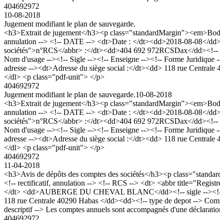
404692972
10-08-2018
Jugement modifiant le plan de sauvegarde.
<h3>Extrait de jugement</h3><p class="standardMargin"><em>Bodac
annulation --> <!-- DATE --> <dt>Date : </dt><dd>2018-08-08</dd>
sociétés">n°RCS</abbr> :</dt><dd>404 692 972RCSDax</dd><!-
Nom d'usage --><!-- Sigle --><!-- Enseigne --><!-- Forme Juridique -
adresse --><dt>Adresse du siège social :</dt><dd> 118 rue Central
</dl> <p class="pdf-unit"> </p>
404692972
Jugement modifiant le plan de sauvegarde.
10-08-2018
<h3>Extrait de jugement</h3><p class="standardMargin"><em>Bodac
annulation --> <!-- DATE --> <dt>Date : </dt><dd>2018-08-08</dd>
sociétés">n°RCS</abbr> :</dt><dd>404 692 972RCSDax</dd><!-
Nom d'usage --><!-- Sigle --><!-- Enseigne --><!-- Forme Juridique -
adresse --><dt>Adresse du siège social :</dt><dd> 118 rue Central
</dl> <p class="pdf-unit"> </p>
404692972
11-04-2018
<h3>Avis de dépôts des comptes des sociétés</h3><p class="stan
<!-- rectificatif, annulation --> <!-- RCS --> <dt> <abbr title="R
</dt> <dd>AUBERGE DU CHEVAL BLANC</dd><!-- sigle --><!-- forme j
118 rue Centrale 40290 Habas </dd><dd><!-- type de depot --> Comptes 
descriptif --> Les comptes annuels sont accompagnés d'une déclaration
404692972