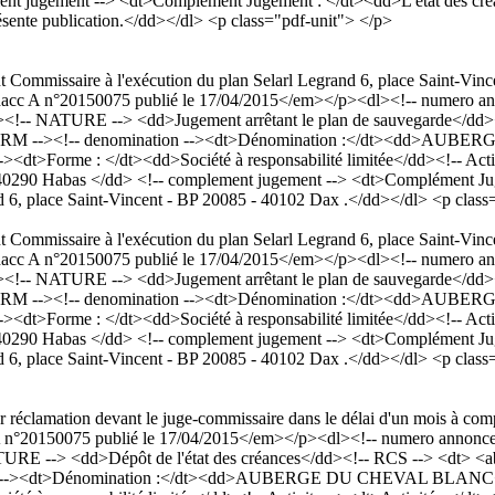
t jugement --> <dt>Complément Jugement : </dt><dd>L'état des créance
résente publication.</dd></dl> <p class="pdf-unit"> </p>
t Commissaire à l'exécution du plan Selarl Legrand 6, place Saint-Vin
c A n°20150075 publié le 17/04/2015</em></p><dl><!-- numero anno
><!-- NATURE --> <dd>Jugement arrêtant le plan de sauvegarde</dd><
- RM --><!-- denomination --><dt>Dénomination :</dt><dd>AUBE
-><dt>Forme : </dt><dd>Société à responsabilité limitée</dd><!-- Acti
e 40290 Habas </dd> <!-- complement jugement --> <dt>Complément Jug
d 6, place Saint-Vincent - BP 20085 - 40102 Dax .</dd></dl> <p class
t Commissaire à l'exécution du plan Selarl Legrand 6, place Saint-Vin
c A n°20150075 publié le 17/04/2015</em></p><dl><!-- numero anno
><!-- NATURE --> <dd>Jugement arrêtant le plan de sauvegarde</dd><
- RM --><!-- denomination --><dt>Dénomination :</dt><dd>AUBE
-><dt>Forme : </dt><dd>Société à responsabilité limitée</dd><!-- Acti
e 40290 Habas </dd> <!-- complement jugement --> <dt>Complément Jug
d 6, place Saint-Vincent - BP 20085 - 40102 Dax .</dd></dl> <p class
er réclamation devant le juge-commissaire dans le délai d'un mois à comp
20150075 publié le 17/04/2015</em></p><dl><!-- numero annonce --
RE --> <dd>Dépôt de l'état des créances</dd><!-- RCS --> <dt> <abb
 --><dt>Dénomination :</dt><dd>AUBERGE DU CHEVAL BLANC</dd><!