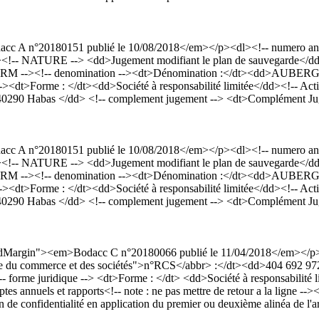
c A n°20180151 publié le 10/08/2018</em></p><dl><!-- numero anno
<!-- NATURE --> <dd>Jugement modifiant le plan de sauvegarde</dd>
- RM --><!-- denomination --><dt>Dénomination :</dt><dd>AUBE
-><dt>Forme : </dt><dd>Société à responsabilité limitée</dd><!-- Acti
e 40290 Habas </dd> <!-- complement jugement --> <dt>Complément Ju
c A n°20180151 publié le 10/08/2018</em></p><dl><!-- numero anno
<!-- NATURE --> <dd>Jugement modifiant le plan de sauvegarde</dd>
- RM --><!-- denomination --><dt>Dénomination :</dt><dd>AUBE
-><dt>Forme : </dt><dd>Société à responsabilité limitée</dd><!-- Acti
e 40290 Habas </dd> <!-- complement jugement --> <dt>Complément Ju
dardMargin"><em>Bodacc C n°20180066 publié le 11/04/2018</em></
egistre du commerce et des sociétés">n°RCS</abbr> :</dt><dd>404 692
uridique --> <dt>Forme : </dt> <dd>Société à responsabilité limit
annuels et rapports<!-- note : ne pas mettre de retour a la ligne --><!-
 de confidentialité en application du premier ou deuxième alinéa de l'a