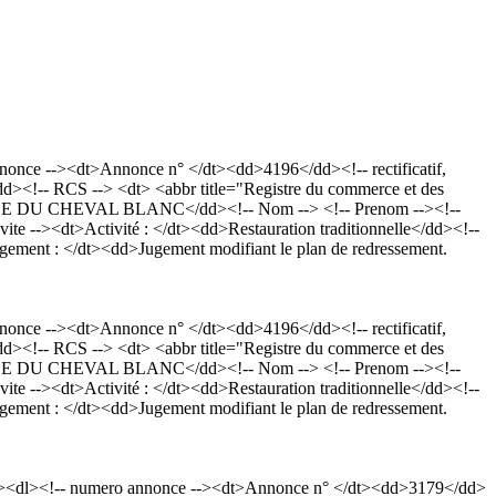
nce --><dt>Annonce n° </dt><dd>4196</dd><!-- rectificatif,
><!-- RCS --> <dt> <abbr title="Registre du commerce et des
RGE DU CHEVAL BLANC</dd><!-- Nom --> <!-- Prenom --><!--
vite --><dt>Activité : </dt><dd>Restauration traditionnelle</dd><!--
gement : </dt><dd>Jugement modifiant le plan de redressement.
nce --><dt>Annonce n° </dt><dd>4196</dd><!-- rectificatif,
><!-- RCS --> <dt> <abbr title="Registre du commerce et des
RGE DU CHEVAL BLANC</dd><!-- Nom --> <!-- Prenom --><!--
vite --><dt>Activité : </dt><dd>Restauration traditionnelle</dd><!--
gement : </dt><dd>Jugement modifiant le plan de redressement.
p><dl><!-- numero annonce --><dt>Annonce n° </dt><dd>3179</dd>