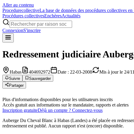
Aller au contenu
Procedure
collective
La base de données des procédures collectives en
Procédures collectives
Enchères
Actualités
Connexion
S'inscrire
Redressement judiciaire
Auberg
Habas
404692972
Date : 22-03-2008
Mis à jour le 24/
Suivre
Sauvegarder
Partager
Plus d'informations disponibles pour les utilisateurs inscrits
Accès gratuit aux informations sur le mandataire, rapports et alertes
Inscription gratuite
Déjà un compte ? Connectez-vous
Auberge Du Cheval Blanc à Habas (Landes) a été placée en redressem
redressement est publié. Aucun rapport n'est (encore) disponible.