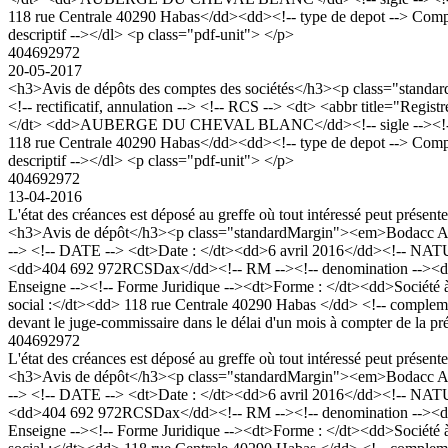
118 rue Centrale 40290 Habas</dd><dd><!-- type de depot --> Comptes a
descriptif --></dl> <p class="pdf-unit"> </p>
404692972
20-05-2017
<h3>Avis de dépôts des comptes des sociétés</h3><p class="stan
<!-- rectificatif, annulation --> <!-- RCS --> <dt> <abbr title="R
</dt> <dd>AUBERGE DU CHEVAL BLANC</dd><!-- sigle --><!-- forme j
118 rue Centrale 40290 Habas</dd><dd><!-- type de depot --> Comptes a
descriptif --></dl> <p class="pdf-unit"> </p>
404692972
13-04-2016
L'état des créances est déposé au greffe où tout intéressé peut présent
<h3>Avis de dépôt</h3><p class="standardMargin"><em>Bodacc A n°
--> <!-- DATE --> <dt>Date : </dt><dd>6 avril 2016</dd><!-- NATU
<dd>404 692 972RCSDax</dd><!-- RM --><!-- denomination --><
Enseigne --><!-- Forme Juridique --><dt>Forme : </dt><dd>Société à 
social :</dt><dd> 118 rue Centrale 40290 Habas </dd> <!-- complemen
devant le juge-commissaire dans le délai d'un mois à compter de la p
404692972
L'état des créances est déposé au greffe où tout intéressé peut présent
<h3>Avis de dépôt</h3><p class="standardMargin"><em>Bodacc A n°
--> <!-- DATE --> <dt>Date : </dt><dd>6 avril 2016</dd><!-- NATU
<dd>404 692 972RCSDax</dd><!-- RM --><!-- denomination --><
Enseigne --><!-- Forme Juridique --><dt>Forme : </dt><dd>Société à 