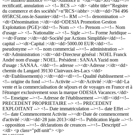
<!-- numero annonce --><dt>Annonce n° </dt><dd>301</dd><!--
rectificatif, annulation --> <!-- RCS --> <dt> <abbr title="Registre
du commerce et des sociétés">n°RCS</abbr> :</dt><dd>794 496
695RCSLons-le-Saunier</dd><!-- RM --><!-- denomination -->
<dt>Dénomination :</dt><dd>ODESIA Promotion Gestion
Exploitation (PGE)</dd><!-- Nom --> <!-- Prenom --><!-- Nom
d'usage --> <!-- Nationalite --> <!-- Sigle --><!-- Forme Juridique --
><dt>Forme :</dt><dd>Société par Actions Simplifiée</dd><!--
capital --><dt>Capital :</dt><dd>5000.00 EUR</dd><!--
pseudonyme --> <!-- nom commercial --><!-- administration -->
<dt>Administration :</dt><dd>Directeur général : NOEL Franck
André nom d'usage : NOEL. Président : SANAA Yazid nom
d'usage : SANAA. </dd><!-- adresse --><dt>Adresse :</dt><dd>
chemin du Langard 39130 Clairvaux-les-Lacs </dd>
<dt>Etablissement(s) :</dt><dd><dl><!-- Qualité établissement -->
<!-- origine du fond --><!-- Activite --><dt>Activité :</dt><dd>La
vente et la commercialisation de séjours et de voyages en France et à
l'étranger exclusivement sous la marque ODESIA Vacances.</dd>
<!-- Enseigne --><!-- Adresse de l'établissement --></dl></dd><!--
PRECEDENT PROPRIETAIRE --> <!-- PRECEDENT
EXPLOITANT --> <!-- Date immatriculation --><!-- date Effet -->
<!-- date Commencement Activite --><dt>Date de commencement
d'activité :</dt><dd>28 juin 2013</dd><!-- Publication légale --><!-
- opposition --><!-- déclarations de creances --><!-- Descriptif -->
</dl> <p class="pdf-unit"> </p>