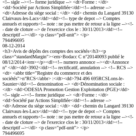
<!-- sigle --><!-- forme juridique --> <dt>Forme : </dt>
<dd>Société par Actions Simplifiée</dd><!-- adresse -->
<dt>Adresse du siège social : </dt> <dd> chemin du Langard 39130
Clairvaux-les-Lacs</dd><dd><!-- type de depot --> Comptes
annuels et rapports<!-- note : ne pas mettre de retour a la ligne --><!-
- date de cloture --> de l'exercice clos le : 30/11/2013</dd><!--
descriptif --></dl> <p class="pdf-unit"> </p>
794496695
08-12-2014
<h3>Avis de dépôts des comptes des sociétés</h3><p
class="standardMargin"><em>Bodacc C n°20140093 publié le
08/12/2014</em></p><dl><!-- numero annonce --><dt>Annonce
n° </dt><dd>3902</dd><!-- rectificatif, annulation --> <!-- RCS -->
<dt> <abbr title="Registre du commerce et des
sociétés">n°RCS</abbr> :</dt><dd>794 496 695RCSLons-le-
Saunier</dd><!-- denomination --> <dt>Dénomination sociale :
</dt> <dd>ODESIA Promotion Gestion Exploitation (PGE)</dd>
<!-- sigle --><!-- forme juridique --> <dt>Forme : </dt>
<dd>Société par Actions Simplifiée</dd><!-- adresse -->
<dt>Adresse du siège social : </dt> <dd> chemin du Langard 39130
Clairvaux-les-Lacs</dd><dd><!-- type de depot --> Comptes
annuels et rapports<!-- note : ne pas mettre de retour a la ligne --><!-
- date de cloture --> de l'exercice clos le : 30/11/2013</dd><!--
descriptif --></dl> <p class="pdf-unit"> </p>
794496695