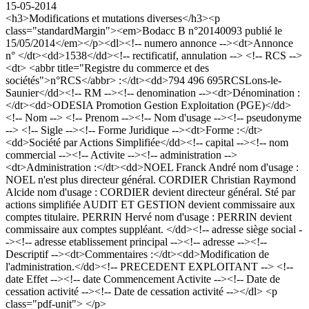
15-05-2014
<h3>Modifications et mutations diverses</h3><p
class="standardMargin"><em>Bodacc B n°20140093 publié le
15/05/2014</em></p><dl><!-- numero annonce --><dt>Annonce
n° </dt><dd>1538</dd><!-- rectificatif, annulation --> <!-- RCS -->
<dt> <abbr title="Registre du commerce et des
sociétés">n°RCS</abbr> :</dt><dd>794 496 695RCSLons-le-
Saunier</dd><!-- RM --><!-- denomination --><dt>Dénomination :
</dt><dd>ODESIA Promotion Gestion Exploitation (PGE)</dd>
<!-- Nom --> <!-- Prenom --><!-- Nom d'usage --><!-- pseudonyme
--> <!-- Sigle --><!-- Forme Juridique --><dt>Forme :</dt>
<dd>Société par Actions Simplifiée</dd><!-- capital --><!-- nom
commercial --><!-- Activite --><!-- administration -->
<dt>Administration :</dt><dd>NOEL Franck André nom d'usage :
NOEL n'est plus directeur général. CORDIER Christian Raymond
Alcide nom d'usage : CORDIER devient directeur général. Sté par
actions simplifiée AUDIT ET GESTION devient commissaire aux
comptes titulaire. PERRIN Hervé nom d'usage : PERRIN devient
commissaire aux comptes suppléant. </dd><!-- adresse siège social -
-><!-- adresse etablissement principal --><!-- adresse --><!--
Descriptif --><dt>Commentaires :</dt><dd>Modification de
l'administration.</dd><!-- PRECEDENT EXPLOITANT --> <!--
date Effet --><!-- date Commencement Activite --><!-- Date de
cessation activité --><!-- Date de cessation activité --></dl> <p
class="pdf-unit"> </p>