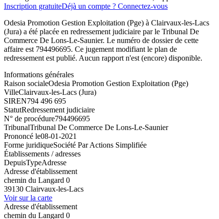
Inscription gratuite
Déjà un compte ? Connectez-vous
Odesia Promotion Gestion Exploitation (Pge) à Clairvaux-les-Lacs
(Jura) a été placée en redressement judiciaire par le Tribunal De
Commerce De Lons-Le-Saunier. Le numéro de dossier de cette
affaire est 794496695. Ce jugement modifiant le plan de
redressement est publié. Aucun rapport n'est (encore) disponible.
Informations générales
Raison sociale
Odesia Promotion Gestion Exploitation (Pge)
Ville
Clairvaux-les-Lacs (Jura)
SIREN
794 496 695
Statut
Redressement judiciaire
N° de procédure
794496695
Tribunal
Tribunal De Commerce De Lons-Le-Saunier
Prononcé le
08-01-2021
Forme juridique
Société Par Actions Simplifiée
Établissements / adresses
Depuis
Type
Adresse
Adresse d'établissement
chemin du Langard 0
39130 Clairvaux-les-Lacs
Voir sur la carte
Adresse d'établissement
chemin du Langard 0