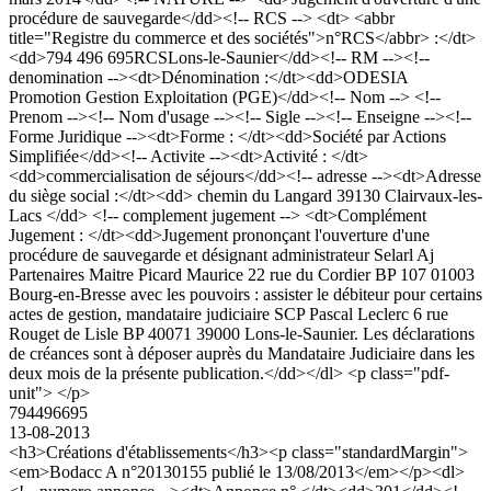
procédure de sauvegarde</dd><!-- RCS --> <dt> <abbr
title="Registre du commerce et des sociétés">n°RCS</abbr> :</dt>
<dd>794 496 695RCSLons-le-Saunier</dd><!-- RM --><!--
denomination --><dt>Dénomination :</dt><dd>ODESIA
Promotion Gestion Exploitation (PGE)</dd><!-- Nom --> <!--
Prenom --><!-- Nom d'usage --><!-- Sigle --><!-- Enseigne --><!--
Forme Juridique --><dt>Forme : </dt><dd>Société par Actions
Simplifiée</dd><!-- Activite --><dt>Activité : </dt>
<dd>commercialisation de séjours</dd><!-- adresse --><dt>Adresse
du siège social :</dt><dd> chemin du Langard 39130 Clairvaux-les-
Lacs </dd> <!-- complement jugement --> <dt>Complément
Jugement : </dt><dd>Jugement prononçant l'ouverture d'une
procédure de sauvegarde et désignant administrateur Selarl Aj
Partenaires Maitre Picard Maurice 22 rue du Cordier BP 107 01003
Bourg-en-Bresse avec les pouvoirs : assister le débiteur pour certains
actes de gestion, mandataire judiciaire SCP Pascal Leclerc 6 rue
Rouget de Lisle BP 40071 39000 Lons-le-Saunier. Les déclarations
de créances sont à déposer auprès du Mandataire Judiciaire dans les
deux mois de la présente publication.</dd></dl> <p class="pdf-
unit"> </p>
794496695
13-08-2013
<h3>Créations d'établissements</h3><p class="standardMargin">
<em>Bodacc A n°20130155 publié le 13/08/2013</em></p><dl>