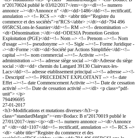
n°20170024 publié le 03/02/2017</em></p><dl><!-- numero
annonce --><dt>Annonce n° </dt><dd>1486</dd><!-- rectificatif,
annulation --> <!-- RCS --> <dt> <abbr title="Registre du
commerce et des sociétés">n°RCS</abbr> :</dt><dd>794 496
695RCSLons-le-Saunier</dd><!-- RM --><!-- denomination -->
<dt>Dénomination :</dt><dd>ODESIA Promotion Gestion
Exploitation (PGE)</dd><!-- Nom --> <!-- Prenom --><!-- Nom
d'usage --><!-- pseudonyme --> <!-- Sigle --><!-- Forme Juridique -
-><dt>Forme :</dt><dd>Société par Actions Simplifiée</dd><!--
capital --><!-- nom commercial --><!-- Activite --><!--
administration --><!-- adresse siège social --><dt>Adresse du siège
social :</dt><dd> chemin du Langard 39130 Clairvaux-les-
Lacs</dd><!-- adresse etablissement principal --><!-- adresse --><!-
- Descriptif --><!-- PRECEDENT EXPLOITANT --> <!-- date
Effet --><!-- date Commencement Activite --><!-- Date de cessation
activité --><!-- Date de cessation activité --></dl> <p class="pdf-
unit"> </p>
794496695
27-01-2017
<h3>Modifications et mutations diverses</h3><p
class="standardMargin"><em>Bodacc B n°20170019 publié le
27/01/2017</em></p><dl><!-- numero annonce --><dt>Annonce
n° </dt><dd>1107</dd><!-- rectificatif, annulation --> <!-- RCS -->
<dt> <abbr title="Registre du commerce et des