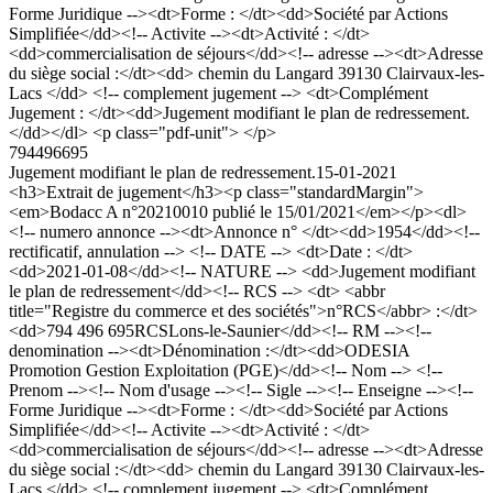
Forme Juridique --><dt>Forme : </dt><dd>Société par Actions
Simplifiée</dd><!-- Activite --><dt>Activité : </dt>
<dd>commercialisation de séjours</dd><!-- adresse --><dt>Adresse
du siège social :</dt><dd> chemin du Langard 39130 Clairvaux-les-
Lacs </dd> <!-- complement jugement --> <dt>Complément
Jugement : </dt><dd>Jugement modifiant le plan de redressement.
</dd></dl> <p class="pdf-unit"> </p>
794496695
Jugement modifiant le plan de redressement.
15-01-2021
<h3>Extrait de jugement</h3><p class="standardMargin">
<em>Bodacc A n°20210010 publié le 15/01/2021</em></p><dl>
<!-- numero annonce --><dt>Annonce n° </dt><dd>1954</dd><!--
rectificatif, annulation --> <!-- DATE --> <dt>Date : </dt>
<dd>2021-01-08</dd><!-- NATURE --> <dd>Jugement modifiant
le plan de redressement</dd><!-- RCS --> <dt> <abbr
title="Registre du commerce et des sociétés">n°RCS</abbr> :</dt>
<dd>794 496 695RCSLons-le-Saunier</dd><!-- RM --><!--
denomination --><dt>Dénomination :</dt><dd>ODESIA
Promotion Gestion Exploitation (PGE)</dd><!-- Nom --> <!--
Prenom --><!-- Nom d'usage --><!-- Sigle --><!-- Enseigne --><!--
Forme Juridique --><dt>Forme : </dt><dd>Société par Actions
Simplifiée</dd><!-- Activite --><dt>Activité : </dt>
<dd>commercialisation de séjours</dd><!-- adresse --><dt>Adresse
du siège social :</dt><dd> chemin du Langard 39130 Clairvaux-les-
Lacs </dd> <!-- complement jugement --> <dt>Complément