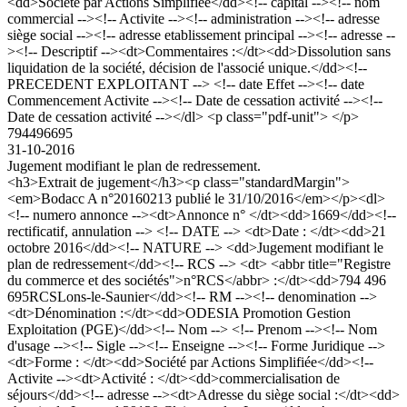
<dd>Société par Actions Simplifiée</dd><!-- capital --><!-- nom
commercial --><!-- Activite --><!-- administration --><!-- adresse
siège social --><!-- adresse etablissement principal --><!-- adresse --
><!-- Descriptif --><dt>Commentaires :</dt><dd>Dissolution sans
liquidation de la société, décision de l'associé unique.</dd><!--
PRECEDENT EXPLOITANT --> <!-- date Effet --><!-- date
Commencement Activite --><!-- Date de cessation activité --><!--
Date de cessation activité --></dl> <p class="pdf-unit"> </p>
794496695
31-10-2016
Jugement modifiant le plan de redressement.
<h3>Extrait de jugement</h3><p class="standardMargin">
<em>Bodacc A n°20160213 publié le 31/10/2016</em></p><dl>
<!-- numero annonce --><dt>Annonce n° </dt><dd>1669</dd><!--
rectificatif, annulation --> <!-- DATE --> <dt>Date : </dt><dd>21
octobre 2016</dd><!-- NATURE --> <dd>Jugement modifiant le
plan de redressement</dd><!-- RCS --> <dt> <abbr title="Registre
du commerce et des sociétés">n°RCS</abbr> :</dt><dd>794 496
695RCSLons-le-Saunier</dd><!-- RM --><!-- denomination -->
<dt>Dénomination :</dt><dd>ODESIA Promotion Gestion
Exploitation (PGE)</dd><!-- Nom --> <!-- Prenom --><!-- Nom
d'usage --><!-- Sigle --><!-- Enseigne --><!-- Forme Juridique -->
<dt>Forme : </dt><dd>Société par Actions Simplifiée</dd><!--
Activite --><dt>Activité : </dt><dd>commercialisation de
séjours</dd><!-- adresse --><dt>Adresse du siège social :</dt><dd>