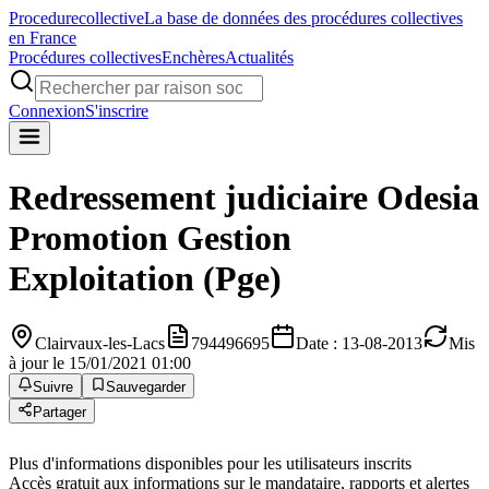
Procedure
collective
La base de données des procédures collectives
en France
Procédures collectives
Enchères
Actualités
Connexion
S'inscrire
Redressement judiciaire
Odesia
Promotion Gestion
Exploitation (Pge)
Clairvaux-les-Lacs
794496695
Date : 13-08-2013
Mis
à jour le 15/01/2021 01:00
Suivre
Sauvegarder
Partager
Plus d'informations disponibles pour les utilisateurs inscrits
Accès gratuit aux informations sur le mandataire, rapports et alertes