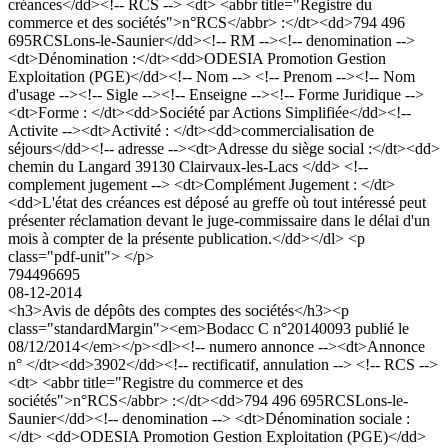
créances</dd><!-- RCS --> <dt> <abbr title="Registre du
commerce et des sociétés">n°RCS</abbr> :</dt><dd>794 496
695RCSLons-le-Saunier</dd><!-- RM --><!-- denomination -->
<dt>Dénomination :</dt><dd>ODESIA Promotion Gestion
Exploitation (PGE)</dd><!-- Nom --> <!-- Prenom --><!-- Nom
d'usage --><!-- Sigle --><!-- Enseigne --><!-- Forme Juridique -->
<dt>Forme : </dt><dd>Société par Actions Simplifiée</dd><!--
Activite --><dt>Activité : </dt><dd>commercialisation de
séjours</dd><!-- adresse --><dt>Adresse du siège social :</dt><dd>
chemin du Langard 39130 Clairvaux-les-Lacs </dd> <!--
complement jugement --> <dt>Complément Jugement : </dt>
<dd>L'état des créances est déposé au greffe où tout intéressé peut
présenter réclamation devant le juge-commissaire dans le délai d'un
mois à compter de la présente publication.</dd></dl> <p
class="pdf-unit"> </p>
794496695
08-12-2014
<h3>Avis de dépôts des comptes des sociétés</h3><p
class="standardMargin"><em>Bodacc C n°20140093 publié le
08/12/2014</em></p><dl><!-- numero annonce --><dt>Annonce
n° </dt><dd>3902</dd><!-- rectificatif, annulation --> <!-- RCS -->
<dt> <abbr title="Registre du commerce et des
sociétés">n°RCS</abbr> :</dt><dd>794 496 695RCSLons-le-
Saunier</dd><!-- denomination --> <dt>Dénomination sociale :
</dt> <dd>ODESIA Promotion Gestion Exploitation (PGE)</dd>