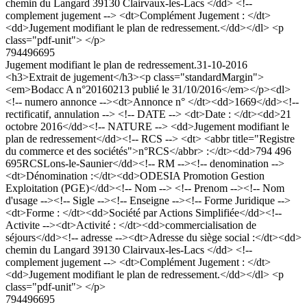
chemin du Langard 39130 Clairvaux-les-Lacs </dd> <!--
complement jugement --> <dt>Complément Jugement : </dt>
<dd>Jugement modifiant le plan de redressement.</dd></dl> <p
class="pdf-unit"> </p>
794496695
Jugement modifiant le plan de redressement.
31-10-2016
<h3>Extrait de jugement</h3><p class="standardMargin">
<em>Bodacc A n°20160213 publié le 31/10/2016</em></p><dl>
<!-- numero annonce --><dt>Annonce n° </dt><dd>1669</dd><!--
rectificatif, annulation --> <!-- DATE --> <dt>Date : </dt><dd>21
octobre 2016</dd><!-- NATURE --> <dd>Jugement modifiant le
plan de redressement</dd><!-- RCS --> <dt> <abbr title="Registre
du commerce et des sociétés">n°RCS</abbr> :</dt><dd>794 496
695RCSLons-le-Saunier</dd><!-- RM --><!-- denomination -->
<dt>Dénomination :</dt><dd>ODESIA Promotion Gestion
Exploitation (PGE)</dd><!-- Nom --> <!-- Prenom --><!-- Nom
d'usage --><!-- Sigle --><!-- Enseigne --><!-- Forme Juridique -->
<dt>Forme : </dt><dd>Société par Actions Simplifiée</dd><!--
Activite --><dt>Activité : </dt><dd>commercialisation de
séjours</dd><!-- adresse --><dt>Adresse du siège social :</dt><dd>
chemin du Langard 39130 Clairvaux-les-Lacs </dd> <!--
complement jugement --> <dt>Complément Jugement : </dt>
<dd>Jugement modifiant le plan de redressement.</dd></dl> <p
class="pdf-unit"> </p>
794496695