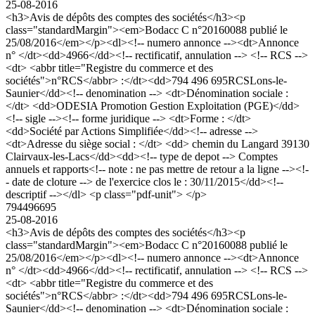
25-08-2016
<h3>Avis de dépôts des comptes des sociétés</h3><p
class="standardMargin"><em>Bodacc C n°20160088 publié le
25/08/2016</em></p><dl><!-- numero annonce --><dt>Annonce
n° </dt><dd>4966</dd><!-- rectificatif, annulation --> <!-- RCS -->
<dt> <abbr title="Registre du commerce et des
sociétés">n°RCS</abbr> :</dt><dd>794 496 695RCSLons-le-
Saunier</dd><!-- denomination --> <dt>Dénomination sociale :
</dt> <dd>ODESIA Promotion Gestion Exploitation (PGE)</dd>
<!-- sigle --><!-- forme juridique --> <dt>Forme : </dt>
<dd>Société par Actions Simplifiée</dd><!-- adresse -->
<dt>Adresse du siège social : </dt> <dd> chemin du Langard 39130
Clairvaux-les-Lacs</dd><dd><!-- type de depot --> Comptes
annuels et rapports<!-- note : ne pas mettre de retour a la ligne --><!-
- date de cloture --> de l'exercice clos le : 30/11/2015</dd><!--
descriptif --></dl> <p class="pdf-unit"> </p>
794496695
25-08-2016
<h3>Avis de dépôts des comptes des sociétés</h3><p
class="standardMargin"><em>Bodacc C n°20160088 publié le
25/08/2016</em></p><dl><!-- numero annonce --><dt>Annonce
n° </dt><dd>4966</dd><!-- rectificatif, annulation --> <!-- RCS -->
<dt> <abbr title="Registre du commerce et des
sociétés">n°RCS</abbr> :</dt><dd>794 496 695RCSLons-le-
Saunier</dd><!-- denomination --> <dt>Dénomination sociale :