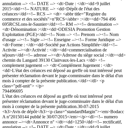
annulation --> <!-- DATE --> <dt>Date : </dt><dd>9 juillet
2015</dd><!-- NATURE --> <dd>Dépôt de l'état des
créances</dd><!-- RCS --> <dt> <abbr title="Registre du
commerce et des sociétés">n°RCS</abbr> :</dt><dd>794 496
695RCSLons-le-Saunier</dd><!-- RM --><!-- denomination -->
<dt>Dénomination :</dt><dd>ODESIA Promotion Gestion
Exploitation (PGE)</dd><!-- Nom --> <!-- Prenom --><!-- Nom
d'usage --><!-- Sigle --><!-- Enseigne --><!-- Forme Juridique -->
<dt>Forme : </dt><dd>Société par Actions Simplifiée</dd><!--
Activite --><dt>Activité : </dt><dd>commercialisation de
séjours</dd><!-- adresse --><dt>Adresse du siège social :</dt><dd>
chemin du Langard 39130 Clairvaux-les-Lacs </dd> <!--
complement jugement --> <dt>Complément Jugement : </dt>
<dd>L'état des créances est déposé au greffe où tout intéressé peut
présenter réclamation devant le juge-commissaire dans le délai d'un
mois à compter de la présente publication.</dd></dl> <p
class="pdf-unit"> </p>
794496695
L'état des créances est déposé au greffe où tout intéressé peut
présenter réclamation devant le juge-commissaire dans le délai d'un
mois à compter de la présente publication.
30-07-2015
<h3>Avis de dépôt</h3><p class="standardMargin"><em>Bodacc
A n°20150144 publié le 30/07/2015</em></p><dl><!-- numero
annonce --><dt>Annonce n° </dt><dd>1250</dd><!-- rectificatif,
annulation --> <!-- DATE --> <dt>Date : </dt><dd>9 juillet