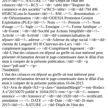
2015</dd><!-- NATURE --> <dd>Dépôt de l'état des
créances</dd><!-- RCS --> <dt> <abbr title="Registre du
commerce et des sociétés">n°RCS</abbr> :</dt><dd>794 496
695RCSLons-le-Saunier</dd><!-- RM --><!-- denomination -->
<dt>Dénomination :</dt><dd>ODESIA Promotion Gestion
Exploitation (PGE)</dd><!-- Nom --> <!-- Prenom --><!-- Nom
d'usage --><!-- Sigle --><!-- Enseigne --><!-- Forme Juridique -->
<dt>Forme : </dt><dd>Société par Actions Simplifiée</dd><!--
Activite --><dt>Activité : </dt><dd>commercialisation de
séjours</dd><!-- adresse --><dt>Adresse du siège social :</dt><dd>
chemin du Langard 39130 Clairvaux-les-Lacs </dd> <!--
complement jugement --> <dt>Complément Jugement : </dt>
<dd>L'état des créances est déposé au greffe où tout intéressé peut
présenter réclamation devant le juge-commissaire dans le délai d'un
mois à compter de la présente publication.</dd></dl> <p
class="pdf-unit"> </p>
794496695
L'état des créances est déposé au greffe où tout intéressé peut
présenter réclamation devant le juge-commissaire dans le délai d'un
mois à compter de la présente publication.
10-04-2015
<h3>Avis de dépôt</h3><p class="standardMargin"><em>Bodacc
A n°20150070 publié le 10/04/2015</em></p><dl><!-- numero
annonce --><dt>Annonce n° </dt><dd>1920</dd><!-- rectificatif,
annulation --> <!-- DATE --> <dt>Date : </dt><dd>26 mars
2015</dd><!-- NATURE --> <dd>Dépôt de l'état des