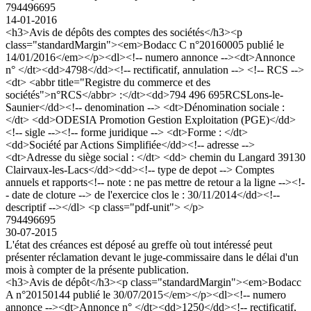
794496695
14-01-2016
<h3>Avis de dépôts des comptes des sociétés</h3><p
class="standardMargin"><em>Bodacc C n°20160005 publié le
14/01/2016</em></p><dl><!-- numero annonce --><dt>Annonce
n° </dt><dd>4798</dd><!-- rectificatif, annulation --> <!-- RCS -->
<dt> <abbr title="Registre du commerce et des
sociétés">n°RCS</abbr> :</dt><dd>794 496 695RCSLons-le-
Saunier</dd><!-- denomination --> <dt>Dénomination sociale :
</dt> <dd>ODESIA Promotion Gestion Exploitation (PGE)</dd>
<!-- sigle --><!-- forme juridique --> <dt>Forme : </dt>
<dd>Société par Actions Simplifiée</dd><!-- adresse -->
<dt>Adresse du siège social : </dt> <dd> chemin du Langard 39130
Clairvaux-les-Lacs</dd><dd><!-- type de depot --> Comptes
annuels et rapports<!-- note : ne pas mettre de retour a la ligne --><!-
- date de cloture --> de l'exercice clos le : 30/11/2014</dd><!--
descriptif --></dl> <p class="pdf-unit"> </p>
794496695
30-07-2015
L'état des créances est déposé au greffe où tout intéressé peut
présenter réclamation devant le juge-commissaire dans le délai d'un
mois à compter de la présente publication.
<h3>Avis de dépôt</h3><p class="standardMargin"><em>Bodacc
A n°20150144 publié le 30/07/2015</em></p><dl><!-- numero
annonce --><dt>Annonce n° </dt><dd>1250</dd><!-- rectificatif,