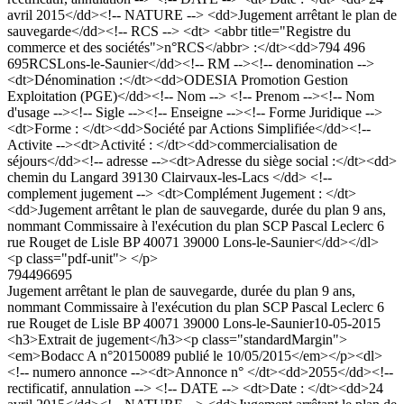
avril 2015</dd><!-- NATURE --> <dd>Jugement arrêtant le plan de
sauvegarde</dd><!-- RCS --> <dt> <abbr title="Registre du
commerce et des sociétés">n°RCS</abbr> :</dt><dd>794 496
695RCSLons-le-Saunier</dd><!-- RM --><!-- denomination -->
<dt>Dénomination :</dt><dd>ODESIA Promotion Gestion
Exploitation (PGE)</dd><!-- Nom --> <!-- Prenom --><!-- Nom
d'usage --><!-- Sigle --><!-- Enseigne --><!-- Forme Juridique -->
<dt>Forme : </dt><dd>Société par Actions Simplifiée</dd><!--
Activite --><dt>Activité : </dt><dd>commercialisation de
séjours</dd><!-- adresse --><dt>Adresse du siège social :</dt><dd>
chemin du Langard 39130 Clairvaux-les-Lacs </dd> <!--
complement jugement --> <dt>Complément Jugement : </dt>
<dd>Jugement arrêtant le plan de sauvegarde, durée du plan 9 ans,
nommant Commissaire à l'exécution du plan SCP Pascal Leclerc 6
rue Rouget de Lisle BP 40071 39000 Lons-le-Saunier</dd></dl>
<p class="pdf-unit"> </p>
794496695
Jugement arrêtant le plan de sauvegarde, durée du plan 9 ans,
nommant Commissaire à l'exécution du plan SCP Pascal Leclerc 6
rue Rouget de Lisle BP 40071 39000 Lons-le-Saunier
10-05-2015
<h3>Extrait de jugement</h3><p class="standardMargin">
<em>Bodacc A n°20150089 publié le 10/05/2015</em></p><dl>
<!-- numero annonce --><dt>Annonce n° </dt><dd>2055</dd><!--
rectificatif, annulation --> <!-- DATE --> <dt>Date : </dt><dd>24