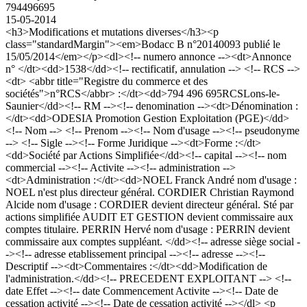
794496695
15-05-2014
<h3>Modifications et mutations diverses</h3><p
class="standardMargin"><em>Bodacc B n°20140093 publié le
15/05/2014</em></p><dl><!-- numero annonce --><dt>Annonce
n° </dt><dd>1538</dd><!-- rectificatif, annulation --> <!-- RCS -->
<dt> <abbr title="Registre du commerce et des
sociétés">n°RCS</abbr> :</dt><dd>794 496 695RCSLons-le-
Saunier</dd><!-- RM --><!-- denomination --><dt>Dénomination :
</dt><dd>ODESIA Promotion Gestion Exploitation (PGE)</dd>
<!-- Nom --> <!-- Prenom --><!-- Nom d'usage --><!-- pseudonyme
--> <!-- Sigle --><!-- Forme Juridique --><dt>Forme :</dt>
<dd>Société par Actions Simplifiée</dd><!-- capital --><!-- nom
commercial --><!-- Activite --><!-- administration -->
<dt>Administration :</dt><dd>NOEL Franck André nom d'usage :
NOEL n'est plus directeur général. CORDIER Christian Raymond
Alcide nom d'usage : CORDIER devient directeur général. Sté par
actions simplifiée AUDIT ET GESTION devient commissaire aux
comptes titulaire. PERRIN Hervé nom d'usage : PERRIN devient
commissaire aux comptes suppléant. </dd><!-- adresse siège social -
-><!-- adresse etablissement principal --><!-- adresse --><!--
Descriptif --><dt>Commentaires :</dt><dd>Modification de
l'administration.</dd><!-- PRECEDENT EXPLOITANT --> <!--
date Effet --><!-- date Commencement Activite --><!-- Date de
cessation activité --><!-- Date de cessation activité --></dl> <p