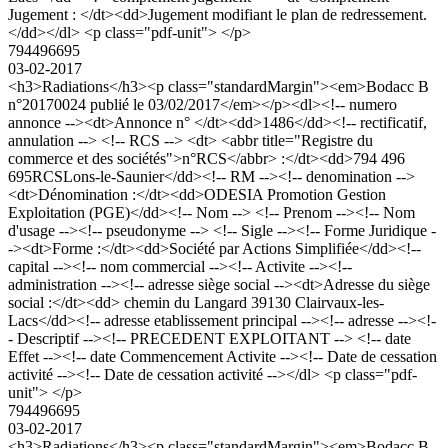
Jugement : </dt><dd>Jugement modifiant le plan de redressement.
</dd></dl> <p class="pdf-unit"> </p>
794496695
03-02-2017
<h3>Radiations</h3><p class="standardMargin"><em>Bodacc B
n°20170024 publié le 03/02/2017</em></p><dl><!-- numero
annonce --><dt>Annonce n° </dt><dd>1486</dd><!-- rectificatif,
annulation --> <!-- RCS --> <dt> <abbr title="Registre du
commerce et des sociétés">n°RCS</abbr> :</dt><dd>794 496
695RCSLons-le-Saunier</dd><!-- RM --><!-- denomination -->
<dt>Dénomination :</dt><dd>ODESIA Promotion Gestion
Exploitation (PGE)</dd><!-- Nom --> <!-- Prenom --><!-- Nom
d'usage --><!-- pseudonyme --> <!-- Sigle --><!-- Forme Juridique -
-><dt>Forme :</dt><dd>Société par Actions Simplifiée</dd><!--
capital --><!-- nom commercial --><!-- Activite --><!--
administration --><!-- adresse siège social --><dt>Adresse du siège
social :</dt><dd> chemin du Langard 39130 Clairvaux-les-
Lacs</dd><!-- adresse etablissement principal --><!-- adresse --><!-
- Descriptif --><!-- PRECEDENT EXPLOITANT --> <!-- date
Effet --><!-- date Commencement Activite --><!-- Date de cessation
activité --><!-- Date de cessation activité --></dl> <p class="pdf-
unit"> </p>
794496695
03-02-2017
<h3>Radiations</h3><p class="standardMargin"><em>Bodacc B