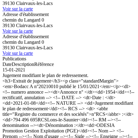
39130 Clairvaux-les-Lacs
Voir sur la carte
Adresse d'établissement
chemin du Langard 0
39130 Clairvaux-les-Lacs
Voir sur la carte
Adresse d'établissement
chemin du Langard 0
39130 Clairvaux-les-Lacs
Voir sur la carte
Publications
Date
Description
Référence
15-01-2021
Jugement modifiant le plan de redressement.
<h3>Extrait de jugement</h3><p class="standardMargin">
<em>Bodacc A n°20210010 publié le 15/01/2021</em></p><dl>
<!-- numero annonce --><dt>Annonce n° </dt><dd>1954</dd><!--
rectificatif, annulation --> <!-- DATE --> <dt>Date : </dt>
<dd>2021-01-08</dd><!-- NATURE --> <dd>Jugement modifiant
le plan de redressement</dd><!-- RCS --> <dt> <abbr
title="Registre du commerce et des sociétés">n°RCS</abbr> :</dt>
<dd>794 496 695RCSLons-le-Saunier</dd><!-- RM --><!--
denomination --><dt>Dénomination :</dt><dd>ODESIA
Promotion Gestion Exploitation (PGE)</dd><!-- Nom --> <!--
Prenom --><!-- Nom d'usage --><!-- Sigle --><!-- Enseigne --><!--