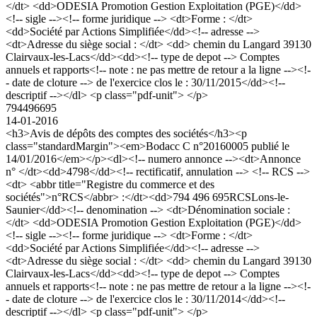
</dt> <dd>ODESIA Promotion Gestion Exploitation (PGE)</dd>
<!-- sigle --><!-- forme juridique --> <dt>Forme : </dt>
<dd>Société par Actions Simplifiée</dd><!-- adresse -->
<dt>Adresse du siège social : </dt> <dd> chemin du Langard 39130
Clairvaux-les-Lacs</dd><dd><!-- type de depot --> Comptes
annuels et rapports<!-- note : ne pas mettre de retour a la ligne --><!-
- date de cloture --> de l'exercice clos le : 30/11/2015</dd><!--
descriptif --></dl> <p class="pdf-unit"> </p>
794496695
14-01-2016
<h3>Avis de dépôts des comptes des sociétés</h3><p
class="standardMargin"><em>Bodacc C n°20160005 publié le
14/01/2016</em></p><dl><!-- numero annonce --><dt>Annonce
n° </dt><dd>4798</dd><!-- rectificatif, annulation --> <!-- RCS -->
<dt> <abbr title="Registre du commerce et des
sociétés">n°RCS</abbr> :</dt><dd>794 496 695RCSLons-le-
Saunier</dd><!-- denomination --> <dt>Dénomination sociale :
</dt> <dd>ODESIA Promotion Gestion Exploitation (PGE)</dd>
<!-- sigle --><!-- forme juridique --> <dt>Forme : </dt>
<dd>Société par Actions Simplifiée</dd><!-- adresse -->
<dt>Adresse du siège social : </dt> <dd> chemin du Langard 39130
Clairvaux-les-Lacs</dd><dd><!-- type de depot --> Comptes
annuels et rapports<!-- note : ne pas mettre de retour a la ligne --><!-
- date de cloture --> de l'exercice clos le : 30/11/2014</dd><!--
descriptif --></dl> <p class="pdf-unit"> </p>