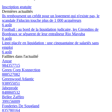
Inscription gratuite
Dernières actualités
Ils remboursent un crédit pour un logement qui n'existe pas, le
scandale Fiducim touche plus de 1 000 acquéreurs
6 août
Football : au bord de la liquidation judicaire, les Girondins de
Bordeaux se séparent de leur entraîneur Rio Mavuba
6 août
Lippi placée en liquidation : une cinquantaine de salariés sans
emploi
6 août
Faillites dans l'actualité
Anzar
984357715
Green Corp Konnection
888527082
Greenwood Atlantic
938955051
Jabeprode
848860532
Bellee Zaffiro
399156009
Fonderies De Sougland
835780164