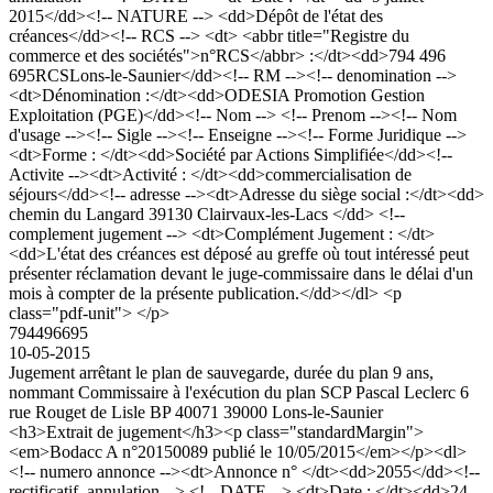
2015</dd><!-- NATURE --> <dd>Dépôt de l'état des
créances</dd><!-- RCS --> <dt> <abbr title="Registre du
commerce et des sociétés">n°RCS</abbr> :</dt><dd>794 496
695RCSLons-le-Saunier</dd><!-- RM --><!-- denomination -->
<dt>Dénomination :</dt><dd>ODESIA Promotion Gestion
Exploitation (PGE)</dd><!-- Nom --> <!-- Prenom --><!-- Nom
d'usage --><!-- Sigle --><!-- Enseigne --><!-- Forme Juridique -->
<dt>Forme : </dt><dd>Société par Actions Simplifiée</dd><!--
Activite --><dt>Activité : </dt><dd>commercialisation de
séjours</dd><!-- adresse --><dt>Adresse du siège social :</dt><dd>
chemin du Langard 39130 Clairvaux-les-Lacs </dd> <!--
complement jugement --> <dt>Complément Jugement : </dt>
<dd>L'état des créances est déposé au greffe où tout intéressé peut
présenter réclamation devant le juge-commissaire dans le délai d'un
mois à compter de la présente publication.</dd></dl> <p
class="pdf-unit"> </p>
794496695
10-05-2015
Jugement arrêtant le plan de sauvegarde, durée du plan 9 ans,
nommant Commissaire à l'exécution du plan SCP Pascal Leclerc 6
rue Rouget de Lisle BP 40071 39000 Lons-le-Saunier
<h3>Extrait de jugement</h3><p class="standardMargin">
<em>Bodacc A n°20150089 publié le 10/05/2015</em></p><dl>
<!-- numero annonce --><dt>Annonce n° </dt><dd>2055</dd><!--
rectificatif, annulation --> <!-- DATE --> <dt>Date : </dt><dd>24