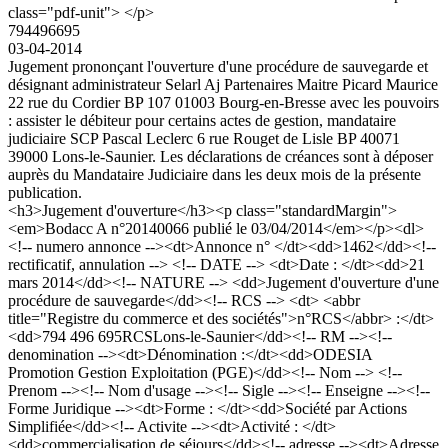
class="pdf-unit"> </p>
794496695
03-04-2014
Jugement prononçant l'ouverture d'une procédure de sauvegarde et
désignant administrateur Selarl Aj Partenaires Maitre Picard Maurice
22 rue du Cordier BP 107 01003 Bourg-en-Bresse avec les pouvoirs
: assister le débiteur pour certains actes de gestion, mandataire
judiciaire SCP Pascal Leclerc 6 rue Rouget de Lisle BP 40071
39000 Lons-le-Saunier. Les déclarations de créances sont à déposer
auprès du Mandataire Judiciaire dans les deux mois de la présente
publication.
<h3>Jugement d'ouverture</h3><p class="standardMargin">
<em>Bodacc A n°20140066 publié le 03/04/2014</em></p><dl>
<!-- numero annonce --><dt>Annonce n° </dt><dd>1462</dd><!--
rectificatif, annulation --> <!-- DATE --> <dt>Date : </dt><dd>21
mars 2014</dd><!-- NATURE --> <dd>Jugement d'ouverture d'une
procédure de sauvegarde</dd><!-- RCS --> <dt> <abbr
title="Registre du commerce et des sociétés">n°RCS</abbr> :</dt>
<dd>794 496 695RCSLons-le-Saunier</dd><!-- RM --><!--
denomination --><dt>Dénomination :</dt><dd>ODESIA
Promotion Gestion Exploitation (PGE)</dd><!-- Nom --> <!--
Prenom --><!-- Nom d'usage --><!-- Sigle --><!-- Enseigne --><!--
Forme Juridique --><dt>Forme : </dt><dd>Société par Actions
Simplifiée</dd><!-- Activite --><dt>Activité : </dt>
<dd>commercialisation de séjours</dd><!-- adresse --><dt>Adresse