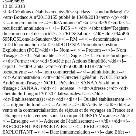
794496695
13-08-2013
<h3>Créations d'établissements</h3><p class="standardMargin">
<em>Bodacc A n°20130155 publié le 13/08/2013</em></p><dl>
<!-- numero annonce --><dt>Annonce n° </dt><dd>301</dd><!--
rectificatif, annulation --> <!-- RCS --> <dt> <abbr title="Registre
du commerce et des sociétés">n°RCS</abbr> :</dt><dd>794 496
695RCSLons-le-Saunier</dd><!-- RM --><!-- denomination -->
<dt>Dénomination :</dt><dd>ODESIA Promotion Gestion
Exploitation (PGE)</dd><!-- Nom --> <!-- Prenom --><!-- Nom
d'usage --> <!-- Nationalite --> <!-- Sigle --><!-- Forme Juridique --
><dt>Forme :</dt><dd>Société par Actions Simplifiée</dd><!--
capital --><dt>Capital :</dt><dd>5000.00 EUR</dd><!--
pseudonyme --> <!-- nom commercial --><!-- administration -->
<dt>Administration :</dt><dd>Directeur général : NOEL Franck
André nom d'usage : NOEL. Président : SANAA Yazid nom
d'usage : SANAA. </dd><!-- adresse --><dt>Adresse :</dt><dd>
chemin du Langard 39130 Clairvaux-les-Lacs </dd>
<dt>Etablissement(s) :</dt><dd><dl><!-- Qualité établissement -->
<!-- origine du fond --><!-- Activite --><dt>Activité :</dt><dd>La
vente et la commercialisation de séjours et de voyages en France et à
l'étranger exclusivement sous la marque ODESIA Vacances.</dd>
<!-- Enseigne --><!-- Adresse de l'établissement --></dl></dd><!--
PRECEDENT PROPRIETAIRE --> <!-- PRECEDENT
EXPLOITANT --> <!-- Date immatriculation --><!-- date Effet -->