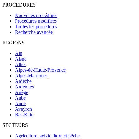
PROCÉDURES
Nouvelles procédures
Procédures modifiées
Toutes les procédures
Recherche avancée
RÉGIONS
Ain
Aisne
Allier
Alpes-de-Haute-Provence
Alpes-Maritimes
Ardèche
Ardennes
Ariège
Aube
Aude
Aveyron
Bas-Rhin
SECTEURS
Agriculture, sylviculture et pêche