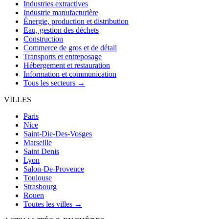
Industries extractives
Industrie manufacturière
Énergie, production et distribution
Eau, gestion des déchets
Construction
Commerce de gros et de détail
Transports et entreposage
Hébergement et restauration
Information et communication
Tous les secteurs →
VILLES
Paris
Nice
Saint-Die-Des-Vosges
Marseille
Saint Denis
Lyon
Salon-De-Provence
Toulouse
Strasbourg
Rouen
Toutes les villes →