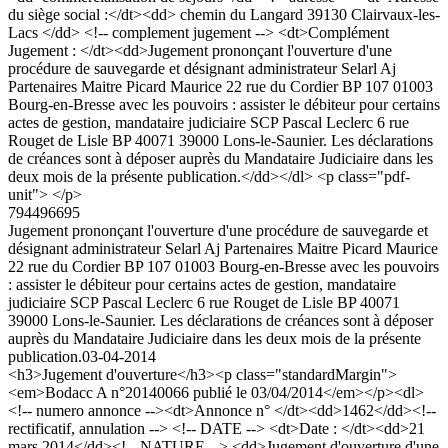
du siège social :</dt><dd> chemin du Langard 39130 Clairvaux-les-
Lacs </dd> <!-- complement jugement --> <dt>Complément
Jugement : </dt><dd>Jugement prononçant l'ouverture d'une
procédure de sauvegarde et désignant administrateur Selarl Aj
Partenaires Maitre Picard Maurice 22 rue du Cordier BP 107 01003
Bourg-en-Bresse avec les pouvoirs : assister le débiteur pour certains
actes de gestion, mandataire judiciaire SCP Pascal Leclerc 6 rue
Rouget de Lisle BP 40071 39000 Lons-le-Saunier. Les déclarations
de créances sont à déposer auprès du Mandataire Judiciaire dans les
deux mois de la présente publication.</dd></dl> <p class="pdf-
unit"> </p>
794496695
Jugement prononçant l'ouverture d'une procédure de sauvegarde et
désignant administrateur Selarl Aj Partenaires Maitre Picard Maurice
22 rue du Cordier BP 107 01003 Bourg-en-Bresse avec les pouvoirs
: assister le débiteur pour certains actes de gestion, mandataire
judiciaire SCP Pascal Leclerc 6 rue Rouget de Lisle BP 40071
39000 Lons-le-Saunier. Les déclarations de créances sont à déposer
auprès du Mandataire Judiciaire dans les deux mois de la présente
publication.
03-04-2014
<h3>Jugement d'ouverture</h3><p class="standardMargin">
<em>Bodacc A n°20140066 publié le 03/04/2014</em></p><dl>
<!-- numero annonce --><dt>Annonce n° </dt><dd>1462</dd><!--
rectificatif, annulation --> <!-- DATE --> <dt>Date : </dt><dd>21
mars 2014</dd><!-- NATURE --> <dd>Jugement d'ouverture d'une