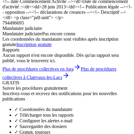
<!-- date Commencement Activite --><dt>Date de commencement
d'activité :</dt><dd>28 juin 2013</dd><!-- Publication légale --><!-
- opposition --><!-- déclarations de creances --><!-- Descriptif -->
</dl> <p class="pdf-unit"> </p>
794496695
Mandataire judiciaire
Mandataire judiciaire
Pas encore connu
Les coordonnées du mandataire sont visibles après inscription
gratuite
Inscription gratuite
Rapports
Aucun rapport n'est encore disponible. Dès qu'un rapport sera
publié, vous le trouverez ici.
Plus de procédures collectives en Jura
Plus de procédures
collectives à Clairvaux-les-Lacs
GRATIS
Suivre les procédures gratuitement
Inscrivez-vous et recevez des notifications pour les nouvelles
publications
✓
Coordonnées du mandataire
✓
Télécharger tous les rapports
✓
Configurer les alertes e-mail
✓
Sauvegarder des dossiers
✓
Gratuit, toujours