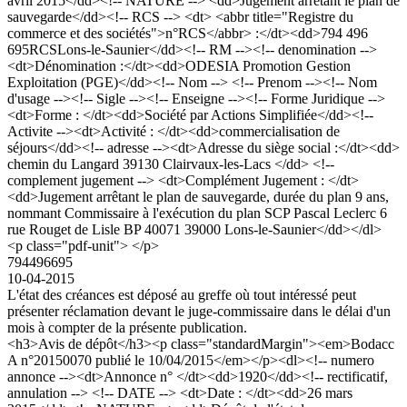
avril 2015</dd><!-- NATURE --> <dd>Jugement arrêtant le plan de
sauvegarde</dd><!-- RCS --> <dt> <abbr title="Registre du
commerce et des sociétés">n°RCS</abbr> :</dt><dd>794 496
695RCSLons-le-Saunier</dd><!-- RM --><!-- denomination -->
<dt>Dénomination :</dt><dd>ODESIA Promotion Gestion
Exploitation (PGE)</dd><!-- Nom --> <!-- Prenom --><!-- Nom
d'usage --><!-- Sigle --><!-- Enseigne --><!-- Forme Juridique -->
<dt>Forme : </dt><dd>Société par Actions Simplifiée</dd><!--
Activite --><dt>Activité : </dt><dd>commercialisation de
séjours</dd><!-- adresse --><dt>Adresse du siège social :</dt><dd>
chemin du Langard 39130 Clairvaux-les-Lacs </dd> <!--
complement jugement --> <dt>Complément Jugement : </dt>
<dd>Jugement arrêtant le plan de sauvegarde, durée du plan 9 ans,
nommant Commissaire à l'exécution du plan SCP Pascal Leclerc 6
rue Rouget de Lisle BP 40071 39000 Lons-le-Saunier</dd></dl>
<p class="pdf-unit"> </p>
794496695
10-04-2015
L'état des créances est déposé au greffe où tout intéressé peut
présenter réclamation devant le juge-commissaire dans le délai d'un
mois à compter de la présente publication.
<h3>Avis de dépôt</h3><p class="standardMargin"><em>Bodacc
A n°20150070 publié le 10/04/2015</em></p><dl><!-- numero
annonce --><dt>Annonce n° </dt><dd>1920</dd><!-- rectificatif,
annulation --> <!-- DATE --> <dt>Date : </dt><dd>26 mars