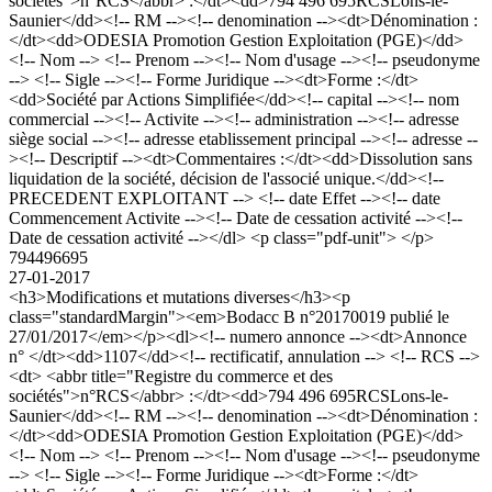
sociétés">n°RCS</abbr> :</dt><dd>794 496 695RCSLons-le-
Saunier</dd><!-- RM --><!-- denomination --><dt>Dénomination :
</dt><dd>ODESIA Promotion Gestion Exploitation (PGE)</dd>
<!-- Nom --> <!-- Prenom --><!-- Nom d'usage --><!-- pseudonyme
--> <!-- Sigle --><!-- Forme Juridique --><dt>Forme :</dt>
<dd>Société par Actions Simplifiée</dd><!-- capital --><!-- nom
commercial --><!-- Activite --><!-- administration --><!-- adresse
siège social --><!-- adresse etablissement principal --><!-- adresse --
><!-- Descriptif --><dt>Commentaires :</dt><dd>Dissolution sans
liquidation de la société, décision de l'associé unique.</dd><!--
PRECEDENT EXPLOITANT --> <!-- date Effet --><!-- date
Commencement Activite --><!-- Date de cessation activité --><!--
Date de cessation activité --></dl> <p class="pdf-unit"> </p>
794496695
27-01-2017
<h3>Modifications et mutations diverses</h3><p
class="standardMargin"><em>Bodacc B n°20170019 publié le
27/01/2017</em></p><dl><!-- numero annonce --><dt>Annonce
n° </dt><dd>1107</dd><!-- rectificatif, annulation --> <!-- RCS -->
<dt> <abbr title="Registre du commerce et des
sociétés">n°RCS</abbr> :</dt><dd>794 496 695RCSLons-le-
Saunier</dd><!-- RM --><!-- denomination --><dt>Dénomination :
</dt><dd>ODESIA Promotion Gestion Exploitation (PGE)</dd>
<!-- Nom --> <!-- Prenom --><!-- Nom d'usage --><!-- pseudonyme
--> <!-- Sigle --><!-- Forme Juridique --><dt>Forme :</dt>