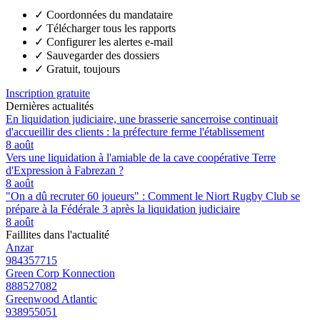
✓
Coordonnées du mandataire
✓
Télécharger tous les rapports
✓
Configurer les alertes e-mail
✓
Sauvegarder des dossiers
✓
Gratuit, toujours
Inscription gratuite
Dernières actualités
En liquidation judiciaire, une brasserie sancerroise continuait
d'accueillir des clients : la préfecture ferme l'établissement
8 août
Vers une liquidation à l'amiable de la cave coopérative Terre
d'Expression à Fabrezan ?
8 août
"On a dû recruter 60 joueurs" : Comment le Niort Rugby Club se
prépare à la Fédérale 3 après la liquidation judiciaire
8 août
Faillites dans l'actualité
Anzar
984357715
Green Corp Konnection
888527082
Greenwood Atlantic
938955051