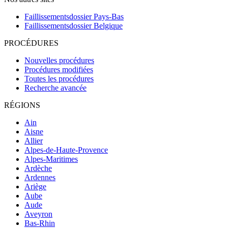
Faillissementsdossier
Pays-Bas
Faillissementsdossier
Belgique
PROCÉDURES
Nouvelles procédures
Procédures modifiées
Toutes les procédures
Recherche avancée
RÉGIONS
Ain
Aisne
Allier
Alpes-de-Haute-Provence
Alpes-Maritimes
Ardèche
Ardennes
Ariège
Aube
Aude
Aveyron
Bas-Rhin