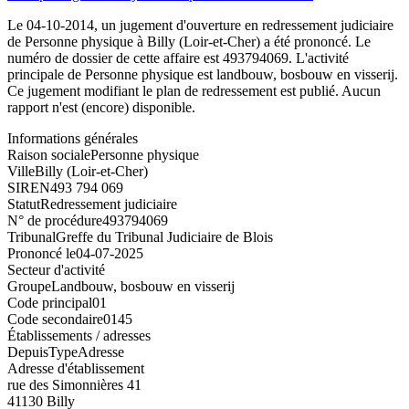
Le 04-10-2014, un jugement d'ouverture en redressement judiciaire
de Personne physique à Billy (Loir-et-Cher) a été prononcé. Le
numéro de dossier de cette affaire est 493794069. L'activité
principale de Personne physique est landbouw, bosbouw en visserij.
Ce jugement modifiant le plan de redressement est publié. Aucun
rapport n'est (encore) disponible.
Informations générales
Raison sociale
Personne physique
Ville
Billy (Loir-et-Cher)
SIREN
493 794 069
Statut
Redressement judiciaire
N° de procédure
493794069
Tribunal
Greffe du Tribunal Judiciaire de Blois
Prononcé le
04-07-2025
Secteur d'activité
Groupe
Landbouw, bosbouw en visserij
Code principal
01
Code secondaire
0145
Établissements / adresses
Depuis
Type
Adresse
Adresse d'établissement
rue des Simonnières 41
41130 Billy