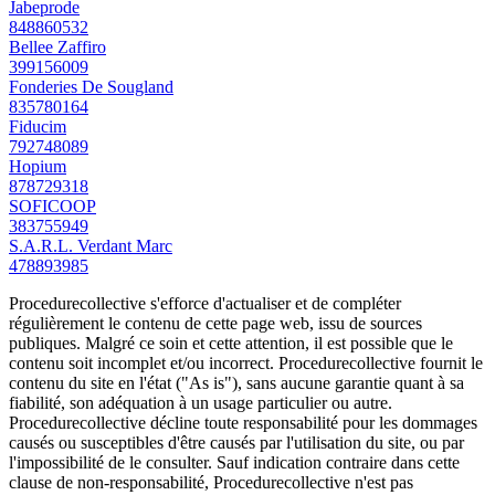
Jabeprode
848860532
Bellee Zaffiro
399156009
Fonderies De Sougland
835780164
Fiducim
792748089
Hopium
878729318
SOFICOOP
383755949
S.A.R.L. Verdant Marc
478893985
Procedurecollective s'efforce d'actualiser et de compléter
régulièrement le contenu de cette page web, issu de sources
publiques. Malgré ce soin et cette attention, il est possible que le
contenu soit incomplet et/ou incorrect. Procedurecollective fournit le
contenu du site en l'état ("As is"), sans aucune garantie quant à sa
fiabilité, son adéquation à un usage particulier ou autre.
Procedurecollective décline toute responsabilité pour les dommages
causés ou susceptibles d'être causés par l'utilisation du site, ou par
l'impossibilité de le consulter. Sauf indication contraire dans cette
clause de non-responsabilité, Procedurecollective n'est pas