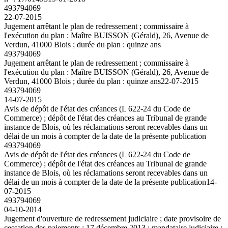
493794069
22-07-2015
Jugement arrêtant le plan de redressement ; commissaire à
l'exécution du plan : Maître BUISSON (Gérald), 26, Avenue de
Verdun, 41000 Blois ; durée du plan : quinze ans
493794069
Jugement arrêtant le plan de redressement ; commissaire à
l'exécution du plan : Maître BUISSON (Gérald), 26, Avenue de
Verdun, 41000 Blois ; durée du plan : quinze ans
22-07-2015
493794069
14-07-2015
Avis de dépôt de l'état des créances (L 622-24 du Code de
Commerce) ; dépôt de l'état des créances au Tribunal de grande
instance de Blois, où les réclamations seront recevables dans un
délai de un mois à compter de la date de la présente publication
493794069
Avis de dépôt de l'état des créances (L 622-24 du Code de
Commerce) ; dépôt de l'état des créances au Tribunal de grande
instance de Blois, où les réclamations seront recevables dans un
délai de un mois à compter de la date de la présente publication
14-
07-2015
493794069
04-10-2014
Jugement d'ouverture de redressement judiciaire ; date provisoire de
cessation des paiements : 17 décembre 2013 ; mandataire judiciaire :