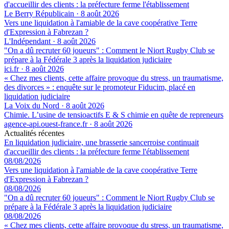
d'accueillir des clients : la préfecture ferme l'établissement
Le Berry Républicain
·
8 août 2026
Vers une liquidation à l'amiable de la cave coopérative Terre
d'Expression à Fabrezan ?
L'Indépendant
·
8 août 2026
"On a dû recruter 60 joueurs" : Comment le Niort Rugby Club se
prépare à la Fédérale 3 après la liquidation judiciaire
ici.fr
·
8 août 2026
« Chez mes clients, cette affaire provoque du stress, un traumatisme,
des divorces » : enquête sur le promoteur Fiducim, placé en
liquidation judiciaire
La Voix du Nord
·
8 août 2026
Chimie. L’usine de tensioactifs E & S chimie en quête de repreneurs
agence-api.ouest-france.fr
·
8 août 2026
Actualités récentes
En liquidation judiciaire, une brasserie sancerroise continuait
d'accueillir des clients : la préfecture ferme l'établissement
08/08/2026
Vers une liquidation à l'amiable de la cave coopérative Terre
d'Expression à Fabrezan ?
08/08/2026
"On a dû recruter 60 joueurs" : Comment le Niort Rugby Club se
prépare à la Fédérale 3 après la liquidation judiciaire
08/08/2026
« Chez mes clients, cette affaire provoque du stress, un traumatisme,