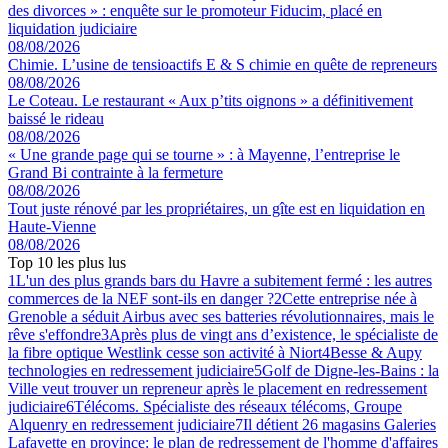
des divorces » : enquête sur le promoteur Fiducim, placé en
liquidation judiciaire
08/08/2026
Chimie. L’usine de tensioactifs E & S chimie en quête de repreneurs
08/08/2026
Le Coteau. Le restaurant « Aux p’tits oignons » a définitivement
baissé le rideau
08/08/2026
« Une grande page qui se tourne » : à Mayenne, l’entreprise le
Grand Bi contrainte à la fermeture
08/08/2026
Tout juste rénové par les propriétaires, un gîte est en liquidation en
Haute-Vienne
08/08/2026
Top 10 les plus lus
1
L'un des plus grands bars du Havre a subitement fermé : les autres
commerces de la NEF sont-ils en danger ?
2
Cette entreprise née à
Grenoble a séduit Airbus avec ses batteries révolutionnaires, mais le
rêve s'effondre
3
Après plus de vingt ans d’existence, le spécialiste de
la fibre optique Westlink cesse son activité à Niort
4
Besse & Aupy
technologies en redressement judiciaire
5
Golf de Digne-les-Bains : la
Ville veut trouver un repreneur après le placement en redressement
judiciaire
6
Télécoms. Spécialiste des réseaux télécoms, Groupe
Alquenry en redressement judiciaire
7
Il détient 26 magasins Galeries
Lafayette en province: le plan de redressement de l'homme d'affaires