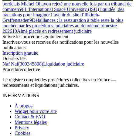
bordelais Michel Ohayon rejeté une nouvelle fois par un tribunal de
commerce
8
L’International Space University (ISU) liquidée, des
tractations pour imaginer l’avenir du site d’Illkirch-
Graffenstaden
9
Défaillances : la restauration à table reste la plus
touchée par les procédures judiciaires au deuxième trimestre
2026
10
Almé placée en redressement judiciaire
Suivre les procédures gratuitement
Inscrivez-vous et recevez des notifications pour les nouvelles
publications
Inscription gratuite
Dossiers liés
Naf Naf
(
300345808
)
Liquidation judiciaire
Procedure
collective
Le registre complet des procédures collectives en France —
redressements et liquidations judiciaires.
INFORMATIONS
À propos
Widget pour votre site
Contact & FAQ
Mentions légales
Privacy
Cookies