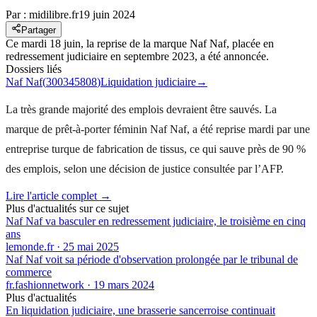
Par :
midilibre.fr
19 juin 2024
Partager
Ce mardi 18 juin, la reprise de la marque Naf Naf, placée en
redressement judiciaire en septembre 2023, a été annoncée.
Dossiers liés
Naf Naf
(
300345808
)
Liquidation judiciaire
→
La très grande majorité des emplois devraient être sauvés. La
marque de prêt-à-porter féminin Naf Naf, a été reprise mardi par une
entreprise turque de fabrication de tissus, ce qui sauve près de 90 %
des emplois, selon une décision de justice consultée par l’AFP.
Lire l'article complet →
Plus d'actualités sur ce sujet
Naf Naf va basculer en redressement judiciaire, le troisième en cinq
ans
lemonde.fr
·
25 mai 2025
Naf Naf voit sa période d'observation prolongée par le tribunal de
commerce
fr.fashionnetwork
·
19 mars 2024
Plus d'actualités
En liquidation judiciaire, une brasserie sancerroise continuait