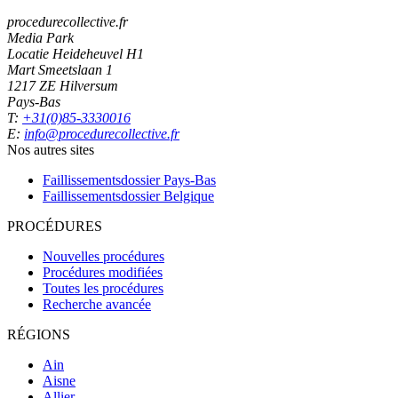
procedurecollective.fr
Media Park
Locatie Heideheuvel H1
Mart Smeetslaan 1
1217 ZE Hilversum
Pays-Bas
T:
+31(0)85-3330016
E:
info@procedurecollective.fr
Nos autres sites
Faillissementsdossier
Pays-Bas
Faillissementsdossier
Belgique
PROCÉDURES
Nouvelles procédures
Procédures modifiées
Toutes les procédures
Recherche avancée
RÉGIONS
Ain
Aisne
Allier