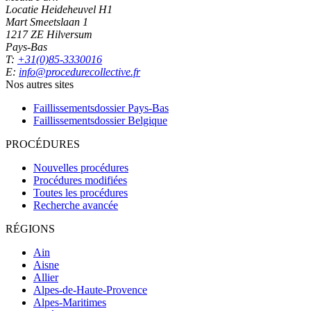
Locatie Heideheuvel H1
Mart Smeetslaan 1
1217 ZE Hilversum
Pays-Bas
T:
+31(0)85-3330016
E:
info@procedurecollective.fr
Nos autres sites
Faillissementsdossier
Pays-Bas
Faillissementsdossier
Belgique
PROCÉDURES
Nouvelles procédures
Procédures modifiées
Toutes les procédures
Recherche avancée
RÉGIONS
Ain
Aisne
Allier
Alpes-de-Haute-Provence
Alpes-Maritimes