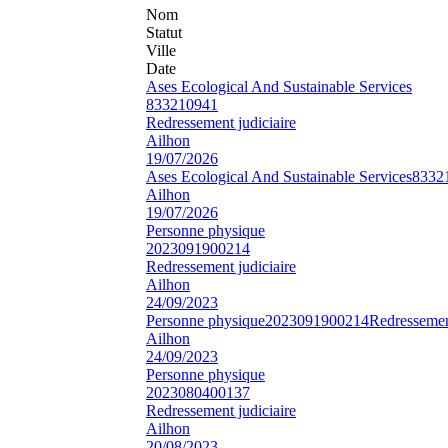
Nom
Statut
Ville
Date
Ases Ecological And Sustainable Services
833210941
Redressement judiciaire
Ailhon
19/07/2026
Ases Ecological And Sustainable Services
8332
Ailhon
19/07/2026
Personne physique
2023091900214
Redressement judiciaire
Ailhon
24/09/2023
Personne physique
2023091900214
Redressement
Ailhon
24/09/2023
Personne physique
2023080400137
Redressement judiciaire
Ailhon
20/08/2023