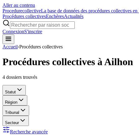
Aller au contenu
Procedure
collective
La base de données des procédures collectives en
Procédures collectives
Enchères
Actualités
Connexion
S'inscrire
Accueil
›
Procédures collectives
Procédures collectives à Ailhon
4
dossiers trouvés
Statut
Région
Tribunal
Secteur
Recherche avancée