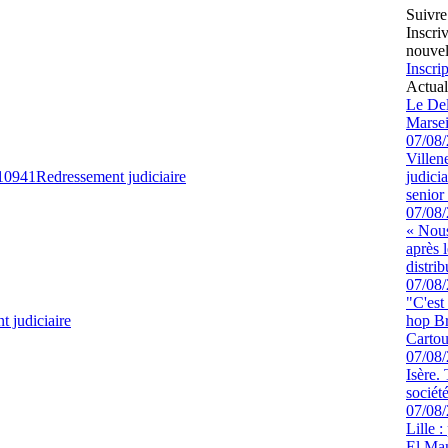
Suivre
Inscri
nouvel
Inscrip
Actual
Le Del
Marsei
07/08
Villen
10941
Redressement judiciaire
judici
senior 
07/08
« Nous
après 
distrib
07/08
"C'est
 judiciaire
hop Br
Cartou
07/08
Isère.
sociét
07/08
Lille :
El Man