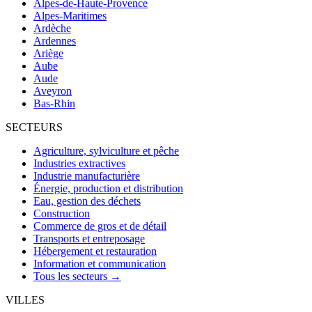
Alpes-de-Haute-Provence
Alpes-Maritimes
Ardèche
Ardennes
Ariège
Aube
Aude
Aveyron
Bas-Rhin
SECTEURS
Agriculture, sylviculture et pêche
Industries extractives
Industrie manufacturière
Énergie, production et distribution
Eau, gestion des déchets
Construction
Commerce de gros et de détail
Transports et entreposage
Hébergement et restauration
Information et communication
Tous les secteurs →
VILLES