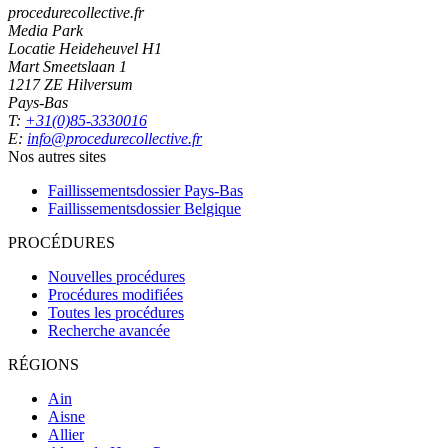
procedurecollective.fr
Media Park
Locatie Heideheuvel H1
Mart Smeetslaan 1
1217 ZE Hilversum
Pays-Bas
T:
+31(0)85-3330016
E:
info@procedurecollective.fr
Nos autres sites
Faillissementsdossier
Pays-Bas
Faillissementsdossier
Belgique
PROCÉDURES
Nouvelles procédures
Procédures modifiées
Toutes les procédures
Recherche avancée
RÉGIONS
Ain
Aisne
Allier