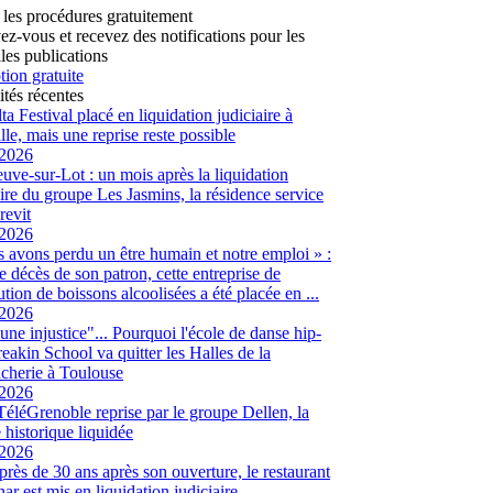
 les procédures gratuitement
vez-vous et recevez des notifications pour les
les publications
tion gratuite
ités récentes
ta Festival placé en liquidation judiciaire à
lle, mais une reprise reste possible
/2026
euve-sur-Lot : un mois après la liquidation
aire du groupe Les Jasmins, la résidence service
revit
/2026
 avons perdu un être humain et notre emploi » :
le décès de son patron, cette entreprise de
ution de boissons alcoolisées a été placée en ...
/2026
 une injustice"... Pourquoi l'école de danse hip-
eakin School va quitter les Halles de la
cherie à Toulouse
/2026
 TéléGrenoble reprise par le groupe Dellen, la
é historique liquidée
/2026
 près de 30 ans après son ouverture, le restaurant
ar est mis en liquidation judiciaire