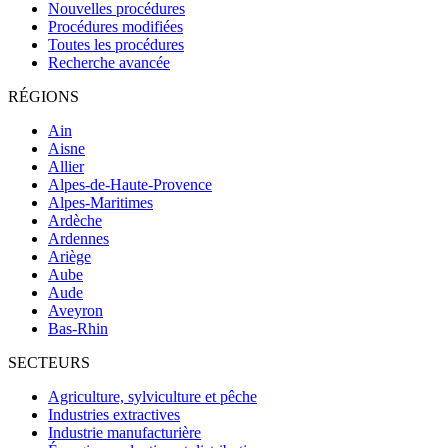
Nouvelles procédures
Procédures modifiées
Toutes les procédures
Recherche avancée
RÉGIONS
Ain
Aisne
Allier
Alpes-de-Haute-Provence
Alpes-Maritimes
Ardèche
Ardennes
Ariège
Aube
Aude
Aveyron
Bas-Rhin
SECTEURS
Agriculture, sylviculture et pêche
Industries extractives
Industrie manufacturière