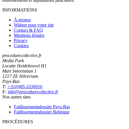
redressements et liquidations judiciaires.
INFORMATIONS
À propos
Widget pour votre site
Contact & FAQ
Mentions légales
Privacy
Cookies
procedurecollective.fr
Media Park
Locatie Heideheuvel H1
Mart Smeetslaan 1
1217 ZE Hilversum
Pays-Bas
T:
+31(0)85-3330016
E:
info@procedurecollective.fr
Nos autres sites
Faillissementsdossier
Pays-Bas
Faillissementsdossier
Belgique
PROCÉDURES