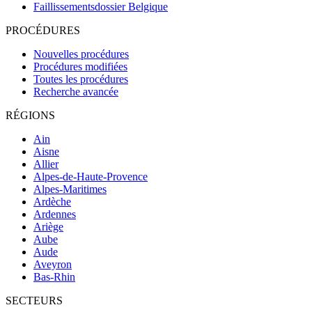
Faillissementsdossier
Belgique
PROCÉDURES
Nouvelles procédures
Procédures modifiées
Toutes les procédures
Recherche avancée
RÉGIONS
Ain
Aisne
Allier
Alpes-de-Haute-Provence
Alpes-Maritimes
Ardèche
Ardennes
Ariège
Aube
Aude
Aveyron
Bas-Rhin
SECTEURS