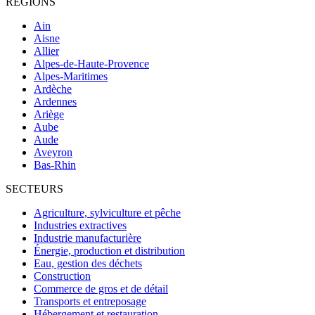
RÉGIONS
Ain
Aisne
Allier
Alpes-de-Haute-Provence
Alpes-Maritimes
Ardèche
Ardennes
Ariège
Aube
Aude
Aveyron
Bas-Rhin
SECTEURS
Agriculture, sylviculture et pêche
Industries extractives
Industrie manufacturière
Énergie, production et distribution
Eau, gestion des déchets
Construction
Commerce de gros et de détail
Transports et entreposage
Hébergement et restauration