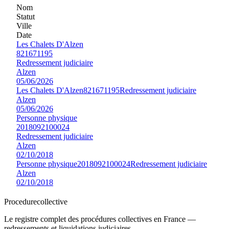
Nom
Statut
Ville
Date
Les Chalets D'Alzen
821671195
Redressement judiciaire
Alzen
05/06/2026
Les Chalets D'Alzen
821671195
Redressement judiciaire
Alzen
05/06/2026
Personne physique
2018092100024
Redressement judiciaire
Alzen
02/10/2018
Personne physique
2018092100024
Redressement judiciaire
Alzen
02/10/2018
Procedure
collective
Le registre complet des procédures collectives en France —
redressements et liquidations judiciaires.