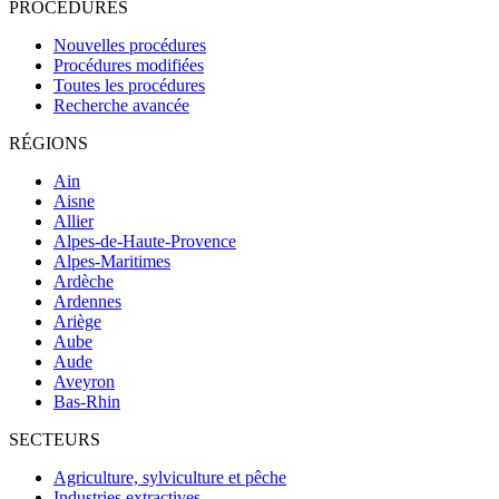
PROCÉDURES
Nouvelles procédures
Procédures modifiées
Toutes les procédures
Recherche avancée
RÉGIONS
Ain
Aisne
Allier
Alpes-de-Haute-Provence
Alpes-Maritimes
Ardèche
Ardennes
Ariège
Aube
Aude
Aveyron
Bas-Rhin
SECTEURS
Agriculture, sylviculture et pêche
Industries extractives