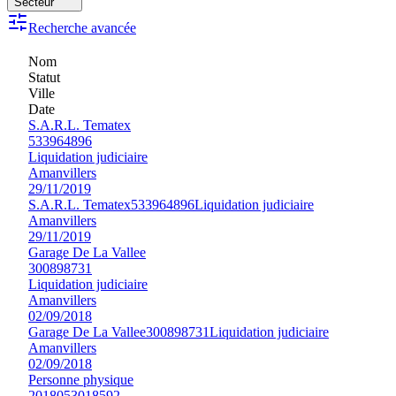
Secteur
Recherche avancée
Nom
Statut
Ville
Date
S.A.R.L. Tematex
533964896
Liquidation judiciaire
Amanvillers
29/11/2019
S.A.R.L. Tematex
533964896
Liquidation judiciaire
Amanvillers
29/11/2019
Garage De La Vallee
300898731
Liquidation judiciaire
Amanvillers
02/09/2018
Garage De La Vallee
300898731
Liquidation judiciaire
Amanvillers
02/09/2018
Personne physique
2018053018592