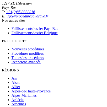
1217 ZE Hilversum
Pays-Bas
T:
+31(0)85-3330016
E:
info@procedurecollective.fr
Nos autres sites
Faillissementsdossier
Pays-Bas
Faillissementsdossier
Belgique
PROCÉDURES
Nouvelles procédures
Procédures modifiées
Toutes les procédures
Recherche avancée
RÉGIONS
Ain
Aisne
Allier
Alpes-de-Haute-Provence
Alpes-Maritimes
Ardèche
Ardennes