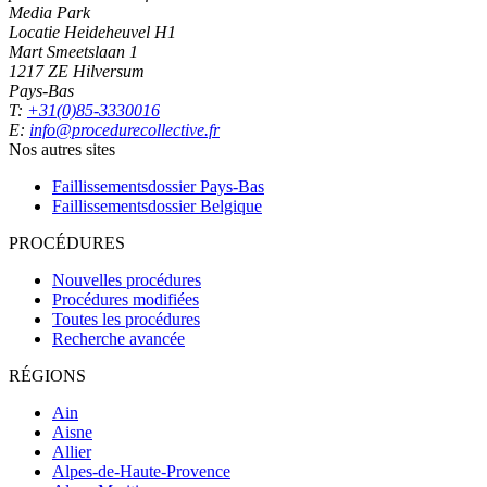
Media Park
Locatie Heideheuvel H1
Mart Smeetslaan 1
1217 ZE Hilversum
Pays-Bas
T:
+31(0)85-3330016
E:
info@procedurecollective.fr
Nos autres sites
Faillissementsdossier
Pays-Bas
Faillissementsdossier
Belgique
PROCÉDURES
Nouvelles procédures
Procédures modifiées
Toutes les procédures
Recherche avancée
RÉGIONS
Ain
Aisne
Allier
Alpes-de-Haute-Provence