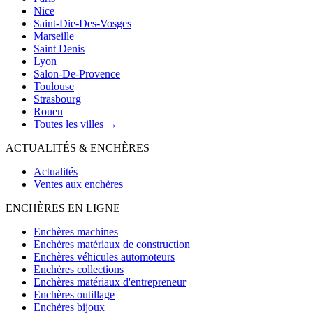
Nice
Saint-Die-Des-Vosges
Marseille
Saint Denis
Lyon
Salon-De-Provence
Toulouse
Strasbourg
Rouen
Toutes les villes →
ACTUALITÉS & ENCHÈRES
Actualités
Ventes aux enchères
ENCHÈRES EN LIGNE
Enchères machines
Enchères matériaux de construction
Enchères véhicules automoteurs
Enchères collections
Enchères matériaux d'entrepreneur
Enchères outillage
Enchères bijoux