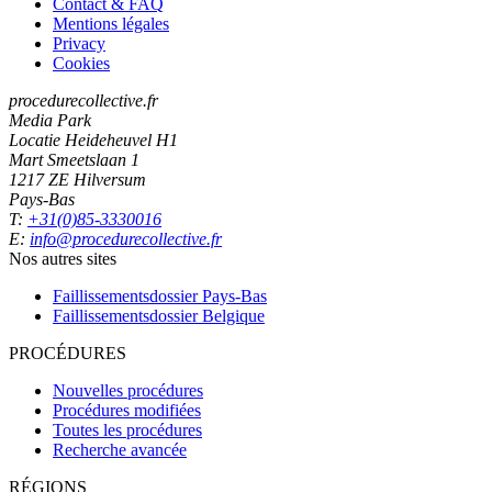
Contact & FAQ
Mentions légales
Privacy
Cookies
procedurecollective.fr
Media Park
Locatie Heideheuvel H1
Mart Smeetslaan 1
1217 ZE Hilversum
Pays-Bas
T:
+31(0)85-3330016
E:
info@procedurecollective.fr
Nos autres sites
Faillissementsdossier
Pays-Bas
Faillissementsdossier
Belgique
PROCÉDURES
Nouvelles procédures
Procédures modifiées
Toutes les procédures
Recherche avancée
RÉGIONS