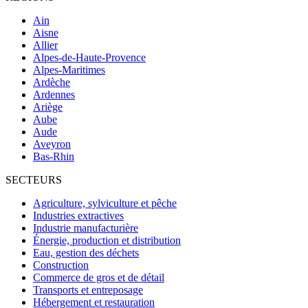
Ain
Aisne
Allier
Alpes-de-Haute-Provence
Alpes-Maritimes
Ardèche
Ardennes
Ariège
Aube
Aude
Aveyron
Bas-Rhin
SECTEURS
Agriculture, sylviculture et pêche
Industries extractives
Industrie manufacturière
Énergie, production et distribution
Eau, gestion des déchets
Construction
Commerce de gros et de détail
Transports et entreposage
Hébergement et restauration