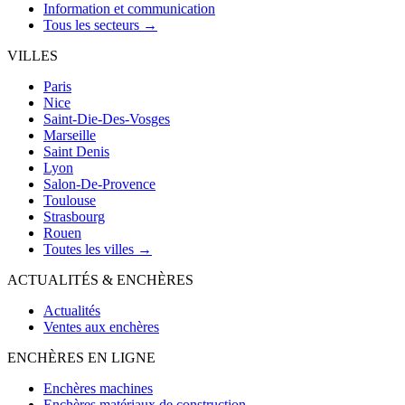
Information et communication
Tous les secteurs →
VILLES
Paris
Nice
Saint-Die-Des-Vosges
Marseille
Saint Denis
Lyon
Salon-De-Provence
Toulouse
Strasbourg
Rouen
Toutes les villes →
ACTUALITÉS & ENCHÈRES
Actualités
Ventes aux enchères
ENCHÈRES EN LIGNE
Enchères machines
Enchères matériaux de construction