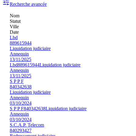
Recherche avancée
Nom
Statut
Ville
Date
Lbd
889615944
Liquidation judiciaire
Annequin
13/11/2025
Lbd
889615944
Liquidation judiciaire
Annequin
13/11/2025
S P P F
840342638
Liquidation judiciaire
Annequin
03/10/2024
S P P F
840342638
Liquidation judiciaire
Annequin
03/10/2024
S.C.A.P. Telecom
840293427
Redressement judiciaire