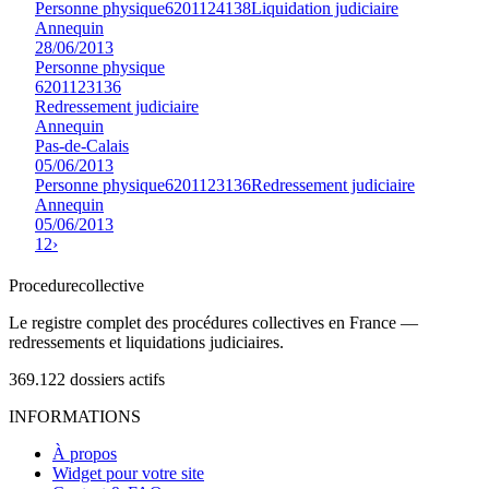
Personne physique
6201124138
Liquidation judiciaire
Annequin
28/06/2013
Personne physique
6201123136
Redressement judiciaire
Annequin
Pas-de-Calais
05/06/2013
Personne physique
6201123136
Redressement judiciaire
Annequin
05/06/2013
1
2
›
Procedure
collective
Le registre complet des procédures collectives en France —
redressements et liquidations judiciaires.
369.122
dossiers actifs
INFORMATIONS
À propos
Widget pour votre site