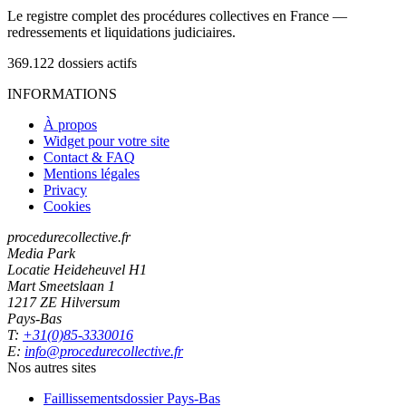
Le registre complet des procédures collectives en France —
redressements et liquidations judiciaires.
369.122
dossiers actifs
INFORMATIONS
À propos
Widget pour votre site
Contact & FAQ
Mentions légales
Privacy
Cookies
procedurecollective.fr
Media Park
Locatie Heideheuvel H1
Mart Smeetslaan 1
1217 ZE Hilversum
Pays-Bas
T:
+31(0)85-3330016
E:
info@procedurecollective.fr
Nos autres sites
Faillissementsdossier
Pays-Bas