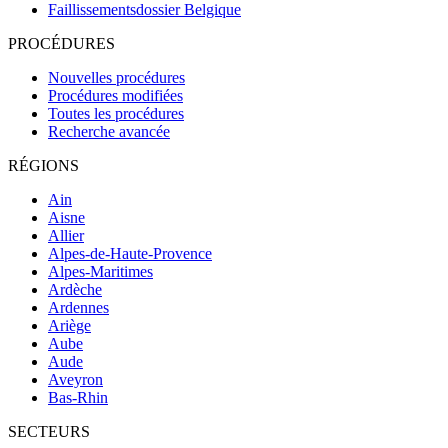
Faillissementsdossier
Belgique
PROCÉDURES
Nouvelles procédures
Procédures modifiées
Toutes les procédures
Recherche avancée
RÉGIONS
Ain
Aisne
Allier
Alpes-de-Haute-Provence
Alpes-Maritimes
Ardèche
Ardennes
Ariège
Aube
Aude
Aveyron
Bas-Rhin
SECTEURS