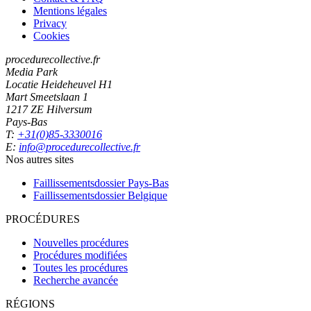
Mentions légales
Privacy
Cookies
procedurecollective.fr
Media Park
Locatie Heideheuvel H1
Mart Smeetslaan 1
1217 ZE Hilversum
Pays-Bas
T:
+31(0)85-3330016
E:
info@procedurecollective.fr
Nos autres sites
Faillissementsdossier
Pays-Bas
Faillissementsdossier
Belgique
PROCÉDURES
Nouvelles procédures
Procédures modifiées
Toutes les procédures
Recherche avancée
RÉGIONS