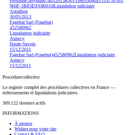
Personne physique
74012013RJ01538033080D-1147-0743-
960F-3B83E9A860A8
Liquidation judiciaire
Arenthon
30/05/2013
Fagebat Sarl (Fagebat)
452580962
Liquidation judiciaire
Annecy
Haute-Savoie
15/12/2011
Fagebat Sarl (Fagebat)
452580962
Liquidation judiciaire
Annecy
15/12/2011
Procedure
collective
Le registre complet des procédures collectives en France —
redressements et liquidations judiciaires.
369.122
dossiers actifs
INFORMATIONS
À propos
Widget pour votre site
Contact & FAQ