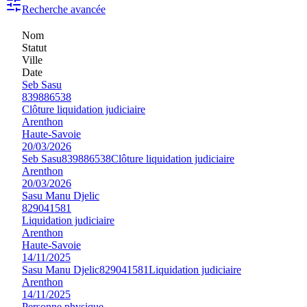
Recherche avancée
Nom
Statut
Ville
Date
Seb Sasu
839886538
Clôture liquidation judiciaire
Arenthon
Haute-Savoie
20/03/2026
Seb Sasu
839886538
Clôture liquidation judiciaire
Arenthon
20/03/2026
Sasu Manu Djelic
829041581
Liquidation judiciaire
Arenthon
Haute-Savoie
14/11/2025
Sasu Manu Djelic
829041581
Liquidation judiciaire
Arenthon
14/11/2025
Personne physique