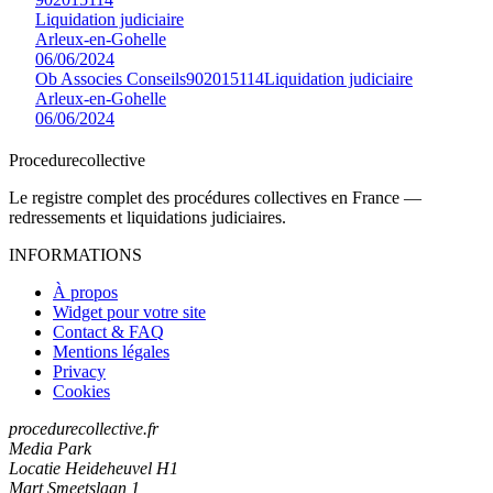
Liquidation judiciaire
Arleux-en-Gohelle
06/06/2024
Ob Associes Conseils
902015114
Liquidation judiciaire
Arleux-en-Gohelle
06/06/2024
Procedure
collective
Le registre complet des procédures collectives en France —
redressements et liquidations judiciaires.
INFORMATIONS
À propos
Widget pour votre site
Contact & FAQ
Mentions légales
Privacy
Cookies
procedurecollective.fr
Media Park
Locatie Heideheuvel H1
Mart Smeetslaan 1