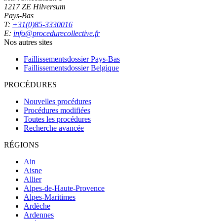
1217 ZE Hilversum
Pays-Bas
T:
+31(0)85-3330016
E:
info@procedurecollective.fr
Nos autres sites
Faillissementsdossier
Pays-Bas
Faillissementsdossier
Belgique
PROCÉDURES
Nouvelles procédures
Procédures modifiées
Toutes les procédures
Recherche avancée
RÉGIONS
Ain
Aisne
Allier
Alpes-de-Haute-Provence
Alpes-Maritimes
Ardèche
Ardennes