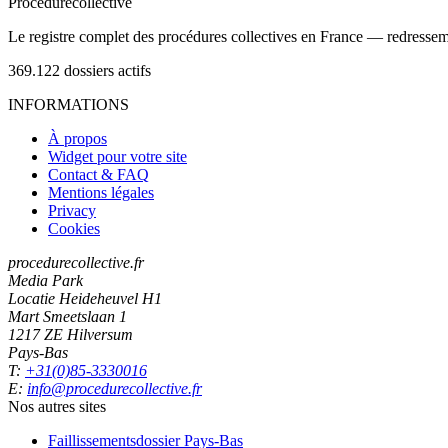
Procedure
collective
Le registre complet des procédures collectives en France — redressemen
369.122
dossiers actifs
INFORMATIONS
À propos
Widget pour votre site
Contact & FAQ
Mentions légales
Privacy
Cookies
procedurecollective.fr
Media Park
Locatie Heideheuvel H1
Mart Smeetslaan 1
1217 ZE Hilversum
Pays-Bas
T:
+31(0)85-3330016
E:
info@procedurecollective.fr
Nos autres sites
Faillissementsdossier
Pays-Bas