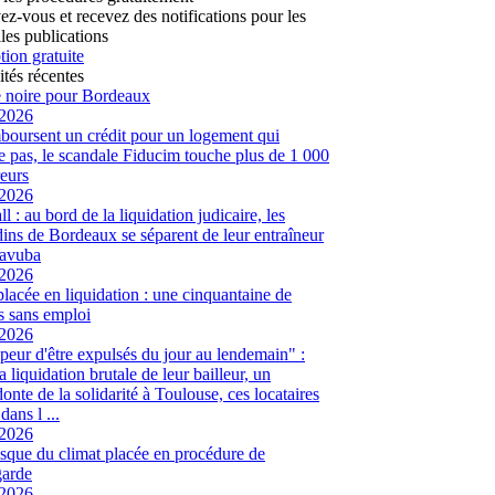
vez-vous et recevez des notifications pour les
les publications
tion gratuite
ités récentes
 noire pour Bordeaux
/2026
mboursent un crédit pour un logement qui
te pas, le scandale Fiducim touche plus de 1 000
eurs
/2026
l : au bord de la liquidation judicaire, les
ins de Bordeaux se séparent de leur entraîneur
avuba
/2026
placée en liquidation : une cinquantaine de
és sans emploi
/2026
peur d'être expulsés du jour au lendemain" :
a liquidation brutale de leur bailleur, un
onte de la solidarité à Toulouse, ces locataires
dans l ...
/2026
sque du climat placée en procédure de
garde
/2026