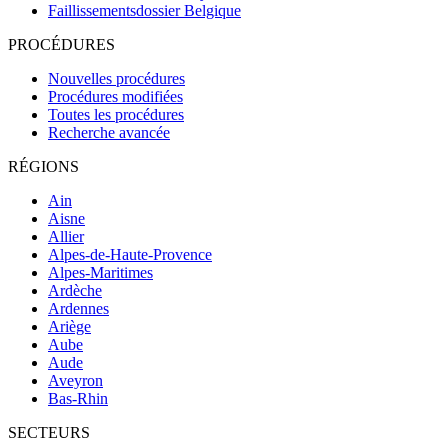
Faillissementsdossier
Belgique
PROCÉDURES
Nouvelles procédures
Procédures modifiées
Toutes les procédures
Recherche avancée
RÉGIONS
Ain
Aisne
Allier
Alpes-de-Haute-Provence
Alpes-Maritimes
Ardèche
Ardennes
Ariège
Aube
Aude
Aveyron
Bas-Rhin
SECTEURS