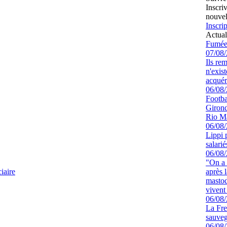
Inscri
nouvel
Inscrip
Actual
Fumée
07/08
Ils re
n'exis
acquér
06/08
Footbal
Girond
Rio M
06/08
Lippi 
salari
06/08
"On a 
iaire
après l
mastod
vivent 
06/08
La Fre
sauve
06/08