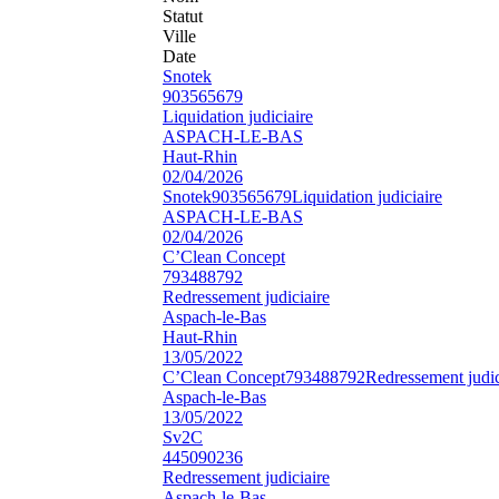
Statut
Ville
Date
Snotek
903565679
Liquidation judiciaire
ASPACH-LE-BAS
Haut-Rhin
02/04/2026
Snotek
903565679
Liquidation judiciaire
ASPACH-LE-BAS
02/04/2026
C’Clean Concept
793488792
Redressement judiciaire
Aspach-le-Bas
Haut-Rhin
13/05/2022
C’Clean Concept
793488792
Redressement judic
Aspach-le-Bas
13/05/2022
Sv2C
445090236
Redressement judiciaire
Aspach-le-Bas