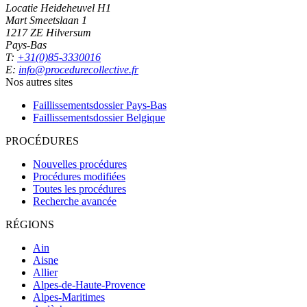
Locatie Heideheuvel H1
Mart Smeetslaan 1
1217 ZE Hilversum
Pays-Bas
T:
+31(0)85-3330016
E:
info@procedurecollective.fr
Nos autres sites
Faillissementsdossier
Pays-Bas
Faillissementsdossier
Belgique
PROCÉDURES
Nouvelles procédures
Procédures modifiées
Toutes les procédures
Recherche avancée
RÉGIONS
Ain
Aisne
Allier
Alpes-de-Haute-Provence
Alpes-Maritimes