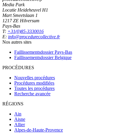
Media Park
Locatie Heideheuvel H1
Mart Smeetslaan 1
1217 ZE Hilversum
Pays-Bas
T:
+31(0)85-3330016
E:
info@procedurecollective.fr
Nos autres sites
Faillissementsdossier
Pays-Bas
Faillissementsdossier
Belgique
PROCÉDURES
Nouvelles procédures
Procédures modifiées
Toutes les procédures
Recherche avancée
RÉGIONS
Ain
Aisne
Allier
Alpes-de-Haute-Provence