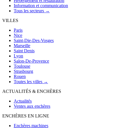
Hébergement et restauration
Information et communication
Tous les secteurs →
VILLES
Paris
Nice
Saint-Die-Des-Vosges
Marseille
Saint Denis
Lyon
Salon-De-Provence
Toulouse
Strasbourg
Rouen
Toutes les villes →
ACTUALITÉS & ENCHÈRES
Actualités
Ventes aux enchères
ENCHÈRES EN LIGNE
Enchères machines