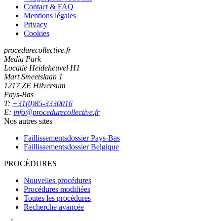
Contact & FAQ
Mentions légales
Privacy
Cookies
procedurecollective.fr
Media Park
Locatie Heideheuvel H1
Mart Smeetslaan 1
1217 ZE Hilversum
Pays-Bas
T:
+31(0)85-3330016
E:
info@procedurecollective.fr
Nos autres sites
Faillissementsdossier
Pays-Bas
Faillissementsdossier
Belgique
PROCÉDURES
Nouvelles procédures
Procédures modifiées
Toutes les procédures
Recherche avancée